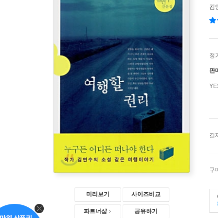
김
정
판
Y
결
구
미리보기
사이즈비교
파트너샵
공유하기