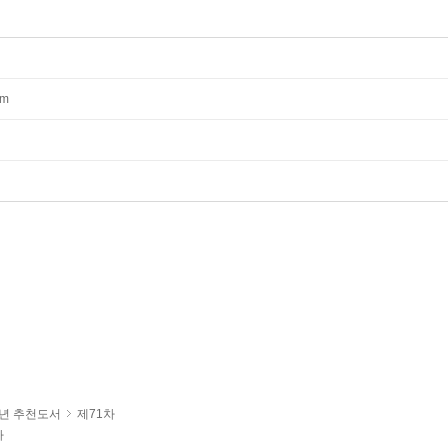
mm
년 추천도서
제71차
가