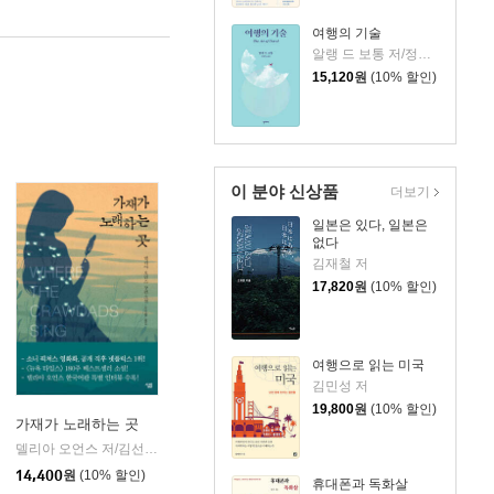
여행의 기술
알랭 드 보통 저/정영목 역
15,120
원
(10% 할인)
이 분야 신상품
더보기
일본은 있다, 일본은
없다
김재철 저
17,820
원
(10% 할인)
여행으로 읽는 미국
김민성 저
19,800
원
(10% 할인)
가재가 노래하는 곳
델리아 오언스 저/김선형 역
살림출판사
|
14,400
원
(10% 할인)
휴대폰과 독화살