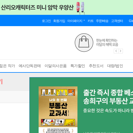
로그인
회원가입
마이페이지
카트
주문/배송
고객센터
Gl
젊은 작가
예사단독판매
이달의사은품
특가할인
추천도서
대량/법인
기