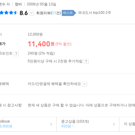
연수
저
창비
2008년 05월 13일
8.6
국내도서 top100 2주
회원리뷰(
53
건)
베스트
가
12,000원
11,400
원
매가
(5% 할인)
ES포인트
240원 (2% 적립)
5만원이상 구매 시 2천원 추가적립
제혜택
카드/간편결제 혜택을 확인하세요
매 시 참고사항
현재 새 상품은 구매 할 수 없습니다. 아래 상품으로 구매하거나 판매
eBook
중고상품 (103개)
이 상
8,400원
450원 ~