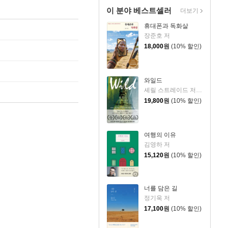
이 분야 베스트셀러
더보기
휴대폰과 독화살
장준호 저
18,000
원
(10% 할인)
와일드
셰릴 스트레이드 저/우진하 역
19,800
원
(10% 할인)
여행의 이유
김영하 저
15,120
원
(10% 할인)
너를 담은 길
정기욱 저
17,100
원
(10% 할인)