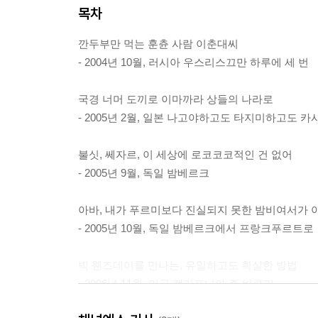
목차
깐두부만 먹는 훈츈 사람 이춘대씨
- 2004년 10월, 러시아 우스리스끄만 하루에 세 번
국경 너머 도끼로 이마까라 상들의 나라로
- 2005년 2월, 일본 나고야하고도 타지미하고도 
불싯, 쎄자르, 이 세상에 로코코코적인 건 없어
- 2005년 9월, 독일 밤베르크
아바, 내가 푸르미보다 진실되지 못한 밤비여서가 
- 2005년 10월, 독일 밤베르크에서 프랑크푸르트로
빅 웬즈데이를 만나는, 유일하고도 확실한 방법
- 2006년 11월, 미국 캘리포니아 주 버클리