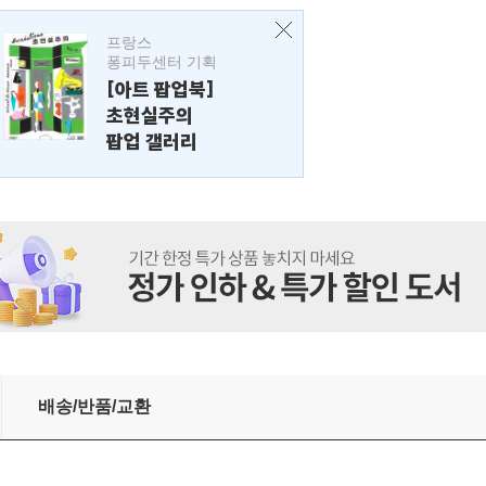
프랑스
퐁피두센터 기획
[아트 팝업북]
초현실주의
팝업 갤러리
배송/반품/교환