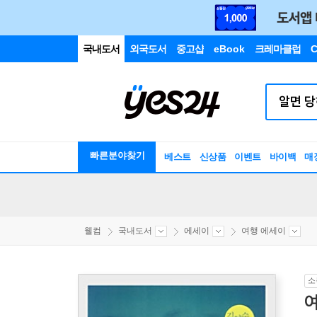
국내도서
외국도서
중고샵
eBook
크레마클럽
C
빠른분야찾기
베스트
신상품
이벤트
바이백
매
웰컴
국내도서
에세이
여행 에세이
소