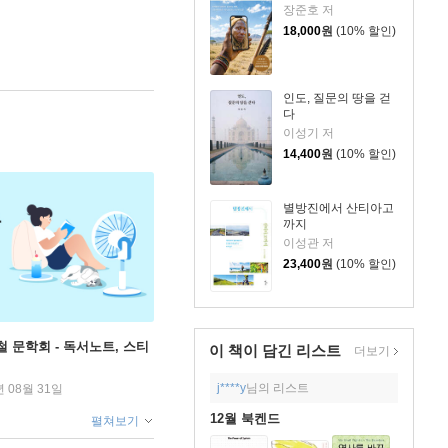
장준호 저
18,000
원
(10% 할인)
인도, 질문의 땅을 걷
다
이성기 저
14,400
원
(10% 할인)
별방진에서 산티아고
까지
이성관 저
23,400
원
(10% 할인)
철 문학회 - 독서노트, 스티
이 책이 담긴
리스트
더보기
j****y
님의 리스트
년 08월 31일
12월 북켄드
펼쳐보기