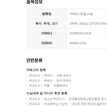
품목정보
발행일
2008년 05월 13일
쪽수, 무게, 크기
290쪽 | 432g | 135*200*20
ISBN13
9788936471439
ISBN10
8936471430
관련분류
카테고리 분류
국내도서
에세이
여행 에세이
국내도서
에세이
한국 에세이
국내도서
여행
여행에세이
수상내역 및 미디어 추천 분류
국내도서
청소년 추천도서
한국출판문화산업진흥원 청소
국내도서
국내문학상 수상작
네티즌 추천 한국의 젊은작