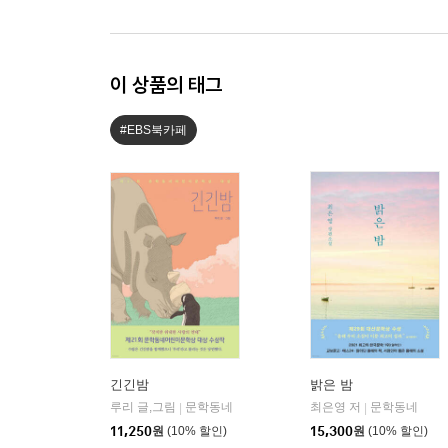
이 상품의 태그
#EBS북카페
긴긴밤
밝은 밤
루리 글,그림
문학동네
최은영 저
문학동네
|
|
11,250
원
(10% 할인)
15,300
원
(10% 할인)