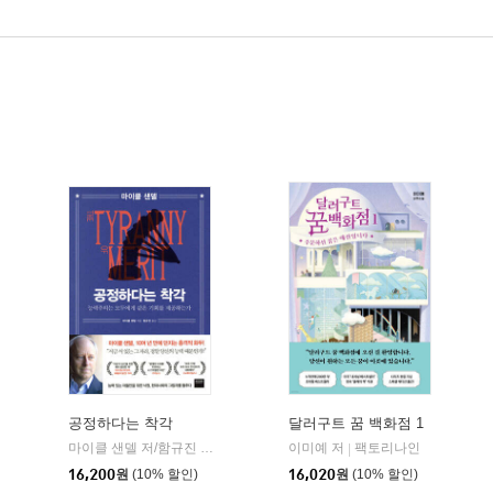
공정하다는 착각
달러구트 꿈 백화점 1
마이클 샌델 저/함규진 역
와이즈베리
이미예 저
팩토리나인
|
|
16,200
원
(10% 할인)
16,020
원
(10% 할인)