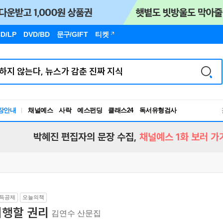
D/LP
DVD/BD
문구
/GIFT
티켓
장안내
채널예스
사락
예스펀딩
클래스24
독서유형검사
RBTI Lab
독서유형검사
박혜진 편집자의 문장 수집,
채널예스 1화 보러 가
득공제
오늘의책
여행할 권리
김연수 산문집