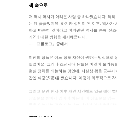
태조는 ‘이빨 빠진’ 호랑이로, 또 세종은 ‘위대한
책 속으로
표현되어 있을까? 나만의 단어로 별명을 붙여 조선
저 역시 역사가 어려운 사람 중 하나였습니다. 특히
는 데 급급했지요. 하지만 성인이 된 이후, 역사가
하고 따분한 것이라고 여겨왔던 역사를 통해 선조들
가?’에 대한 방향을 제시해줍니다.
---「프롤로그」중에서
이전의 왕들은 어느 정도 자신이 원하는 방식으로 생
있었어요. 그러나 조선시대 왕들은 이것이 불가능
현실 정치를 의논하는 것인데, 사실상 왕을 공부시키
간엔 석강(夕講)을 했습니다. 이렇게 의무적으로 2
그리고 문안 인사 이후 개인 시간에도 일을 해야 
상소문을 받아서 읽어야 하는데, 이 상소문을 읽는
문을 읽는다는 것은 오늘날로 따지면 인터넷에 달린 
달린 악플을 줄줄이 읽으면 잠이 잘 올까요? 정말 