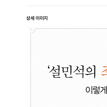
- 행복한 백성들 뒤에는 뼈 빠지게 고생하는 신하들
- 세종의 며느리가 동성애자였다니…
상세 이미지
【 제5대 문종 】
피곤한 호랑이. 세자만 30년, 아버지 세종을 쏙 닮은 
- 문종(文宗)은 사실 무종(武宗)이어야 했다?!
- 준비된 임금 문종, 그의 죽음이 안타까운 이유
【 제6대 단종 】
어린 호랑이. 15세에 상왕이 된 외로운 소년 군주·15
- 단종이 고명대신에게 의지할 수밖에 없었던 이유
- 수양대군, 조카인 어린 왕에게 칼을 겨누다!
【 제7대 세조 】
무서운 호랑이. 피로써 이룬 세조의 ‘왕권 강화’·165
- 모사꾼 한명회, 수양대군을 왕으로 만들기 위해 
- 형제와 조카를 죽이고 이룩한 왕권 강화