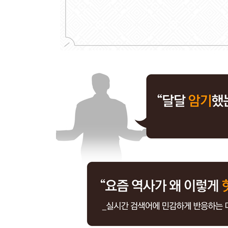
- 세조의 아내와 술! 그리고 불교 사랑
【 제8대 예종 】
단명한 호랑이. 12세에 아들을 낳은 임금·187
- 아버지 세조처럼 왕권강화를 꿈꿨던 임금
- 재위 1년 만의 갑작스러운 죽음, 예종을 죽게 한 
【 제9대 성종 】
모범생 호랑이. 조선 최고의 모범 임금·197
- 왕위 계승 서열 3위, 장인 한명회의 힘으로 왕이 
- 조선 고유의 법전, 경국대전을 완성하다
- 왕으로서는 100점! 남편으로서는 0점!이었던 성종
【 제10대 연산군 】
미친 호랑이. 조선 최고의 폭군·215
- 어머니 폐비 윤씨의 죽음을 알고도 복수의 칼날을
- 신하들의 입을 막고, 자신의 귀를 닫은 연산군
- 천 명의 기생과 ‘흥청망청’했던 임금