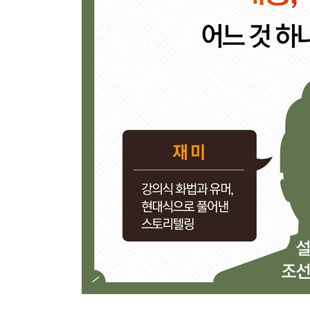
도망간 고양이. 백성을 버리고 도망간 임금·277
- 조선 최초의 방계 출신 임금, 선조
- 임진왜란 발발 1년 전! 조선은 무엇을 했는가?
- 임진왜란에서 일본이 질 수밖에 없었던 3가지 이
【 제15대 광해군 】
억울한 호랑이. 백성을 사랑한 전쟁의 영웅·303
- 명나라와 후금 사이에서 이유 있는 양다리
- 어머니를 폐하고 동생을 죽일 수밖에 없었던 광해
【 제16대 인조 】
무릎 꿇은 호랑이. 오랑캐에게 사죄한 임금·321
- 친명배금이 일으킨 2차례의 전쟁
- 인조 맏아들 소현세자, 의문의 죽음 속 진실은?
【 제17대 효종 】
와신상담 호랑이. 북벌로 아버지의 치욕을 씻으려 했