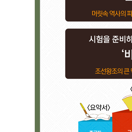
【 제27대 순종 대한제국 제2대 황제 】
나라 뺏긴 고양이. 병약했던 마지막 임금·847
- 독차(毒茶)를 마신 조선의 마지막 왕자
- 주인공이 참석하지 않은 황제 즉위식
에필로그 | 역사를 아는 당신, 현재가 다르게 보입니다
부록 1 | 조선을 배경으로 한 영화 목록·495
부록 2 | 조선을 배경으로 한 드라마 목록·497
부록 3 | 한눈으로 보는 인포그래픽·501