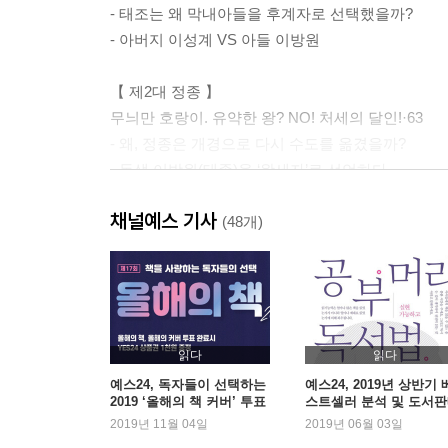
- 태조는 왜 막내아들을 후계자로 선택했을까?
- 아버지 이성계 VS 아들 이방원
【 제2대 정종 】
무늬만 호랑이. 유약한 왕? NO! 처세의 달인!·63
- 왜, 정종은 개경으로 다시 수도를 옮겼을까?
- 동생 이방원(태종)을 ‘왕세자’로 선언하다
- 이방원(태종)도 부러워한 정종의 유유자적한 말년
채널예스 기사
(48개)
【 제3대 태종 】
진짜 호랑이. 조선 유일! 과거에 합격한 임금? 왕권을
- 피로 잡은 왕좌, 참된 왕권을 선보이다
- 자발적인 의지로 왕위에서 내려온 유일한 임금
읽다
읽다
【 제4대 세종 】
예스24, 독자들이 선택하는
예스24, 2019년 상반기 
2019 ‘올해의 책 커버’ 투표
스트셀러 분석 및 도서
위대한 호랑이. 백성의, 백성에 의한, 백성을 위한 임
실시
동향 발표
2019년 11월 04일
2019년 06월 03일
- 노력하는 천재, 세종!