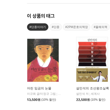
이 상품의 태그
#단종이야기
#단종
#2PM준호의책장
#올해의책
어린 임금의 눈물
설민석의 조선왕조실록
이규희 글/이정규 그림
파랑새어린이
설민석 저
세계사
|
|
13,500
원
(10% 할인)
22,500
원
(10% 할인)