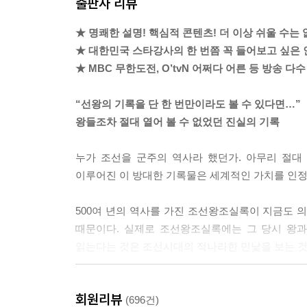
출판사 리뷰
도전의 전략이라고 볼 수 있답니다.
---「제1대 태조」중에서
★ 명쾌한 설명! 핵심적 콘텐츠! 더 이상 쉬울 수는 
★ 대한민국 스타강사의 한 번쯤 꼭 들어보고 싶은 
황희는 ‘노쇠하고 질병이 있다’는 이유로 끈질기게 
★ MBC 무한도전, O’tvN 어쩌다 어른 등 방송 다수
년인데, 황희는 그중 18년을 영의정으로 재직하며 
고 달랩니다.
“선왕의 기록을 단 한 번만이라도 볼 수 있다면…”
왕들조차 절대 열어 볼 수 없었던 진실의 기록
“경의 나이가 아직 극쇠에 미치지 않았고, 병 또한
마땅히 의약의 치료를 가해야 할 것이요, 설사 상투
누가 조선을 군주의 역사라 했던가. 아무리 절대 권
『세종실록』 56권, 14년(1432) 4월 20일
이루어진 이 방대한 기록물은 세계적인 가치를 인
몸이 여기저기 쑤시고 고장나서 은퇴하겠다는 68세의
500여 년의 역사를 가진 조선왕조실록이 지금도 의
치료를 하면 되지 않겠냐’라고 말하고 있는 겁니다.
때문이다. 실제로 조선왕조실록에는 그 당시 왕과
---「제4대 세종」중에서
읽는다는 것은 조선시대의 적나라한 민낯을 보는 것
연산군 11년(1505) 6월, 연산군은 전국 팔도의 
27명 조선의 리더들을
그중에 재주만 뛰어나면 ‘운평’이라 하였고, 재주뿐
회원리뷰
설민석표 강연으로 풀어낸 지식 콘서트
(696건)
조가 세운 원각사(현 탑골공원)에 수용되지요. 연