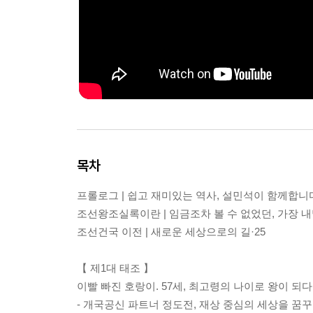
목차
프롤로그 | 쉽고 재미있는 역사, 설민석이 함께합니다
조선왕조실록이란 | 임금조차 볼 수 없었던, 가장 내
조선건국 이전 | 새로운 세상으로의 길·25
【 제1대 태조 】
이빨 빠진 호랑이. 57세, 최고령의 나이로 왕이 되다·
- 개국공신 파트너 정도전, 재상 중심의 세상을 꿈