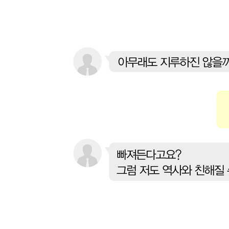
- 청룡언월도를 휘두르며 북벌을 꿈꾸다
- 제주도에 표류한 네덜란드인을 붙잡은 조선의 사
【 제18대 현종 】
힘없는 호랑이. 조선 최고의 논쟁, 예송논쟁의 중심에
- 의복을 둘러싼 정치적 갈등에 휘말린 현종
- 시대의 로맨티시스트? 부인이 단 한 명뿐인 조선의
【 제19대 숙종 】
금수저 호랑이. 장자 프리미엄의 끝판왕·359
- 소년 군주 숙종, 정치 9단 송시열을 누르다
- 3차례의 환국으로 숙종이 얻은 왕권강화
- 실록이 인정한 조선 최고의 미녀, 장희빈
【 제20대 경종 】
병약한 호랑이. 장희빈의 아들로 태어난 비운의 임금·
- 힘이 없는 임금의 험난한 왕위 지키기