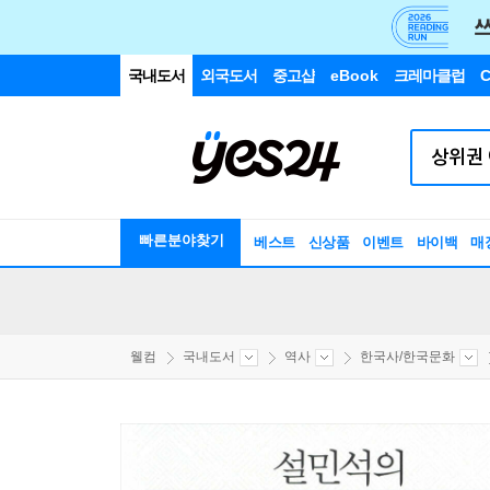
국내도서
외국도서
중고샵
eBook
크레마클럽
C
빠른분야찾기
베스트
신상품
이벤트
바이백
매
웰컴
국내도서
역사
한국사/한국문화