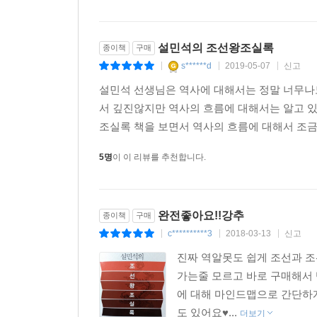
설민석의 조선왕조실록
종이책
구매
s******d
2019-05-07
신고
|
|
|
설민석 선생님은 역사에 대해서는 정말 너무
서 깊진않지만 역사의 흐름에 대해서는 알고 
조실록 책을 보면서 역사의 흐름에 대해서 조금더
5명
이 이 리뷰를 추천합니다.
완전좋아요!!강추
종이책
구매
c**********3
2018-03-13
신고
|
|
|
진짜 역알못도 쉽게 조선과 조
가는줄 모르고 바로 구매해서 
에 대해 마인드맵으로 간단하게
도 있어요♥...
더보기