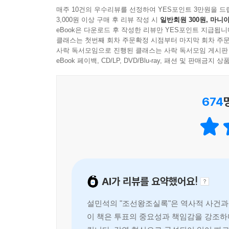
매주 10건의 우수리뷰를 선정하여 YES포인트 3만원을 드
문에 국고는 텅텅 비게 되고, 나라가 망할 지경까지 
3,000원 이상 구매 후 리뷰 작성 시
일반회원 300원, 마니아
『설민석의 조선왕조실록』은 27명의 조선의 왕들을
---「제10대 연산군」중에서
eBook은 다운로드 후 작성한 리뷰만 YES포인트 지급됩니
간결함과 재치 있는 말투를 구어체 그대로 책에다
클래스는 첫번째 회차 주문확정 시점부터 마지막 회차 주문
느낌을 들게 한다. 또한 실록에 등장하는 왕의 
사락 독서모임으로 진행된 클래스는 사락 독서모임 게시판
왜군이 한양으로 쭉쭉 침입해오고 있는 가운데, 한
도움이 된다.
eBook 페이백, CD/LP, DVD/Blu-ray, 패션 및 판매금
몸을 보전하기 위해 한양을 떠나 개성으로, 평양으
만, 선조의 행동은 일본이 전혀 상상하지 못했던 
역사시간에 단순히 외우는 데만 급급했던 사건들
지, 절대 자기 성을 버리고 도망가지 않거든요. 왕
674
정리된다.
자식인 백성을 버리고 자기만 살려고 도망을 치다
도 함께 활활 불태웠습니다.
· 성군과 폭군, 존재감 없이 무능했던 왕들을 역사
---「제14대 선조」중에서
· 왕좌를 둘러싼 치열했던 당파싸움의 비하인드 스
· 조선후기 외척 정치가 만연할 수밖에 없었던 까닭
그런데 문제는 조선은 백성들이 직접 왕을 뽑을 권리가
성계의 후손들’만이 계승할 수 있었으니까요. 결국
AI가 리뷰를 요약했어요!
나아가, 이 책의 백미는 기존의 역사책이 가진 고
만나면 외척들이 판을 치는 세상에서 일생이 고달플 
인간적인 삶이 낱낱이 드러난 모습들은 교과서에서는
있는 소중한 투표권이 있습니다. 그렇다면 어떻게 
설민석의 "조선왕조실록"은 역사적 사건과
야 가능한 일일 겁니다. 우리 손으로 직접 세종을 선
이 책은 투표의 중요성과 책임감을 강조하며
학생부터 성인까지 모두에게,