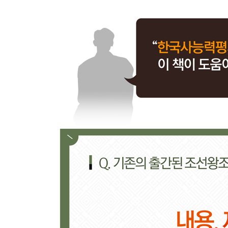
【 제11대 중종 】
변덕쟁이 호랑이. 조광조를 등용하고 버린 임금·233
- 임금도 읽어야 했던 초등 교과서 [소학]
- 중종의 남자, 조광조! 중종에게 버림을 받다
【 제12대 인종 】
9개월만 호랑이. 1년도 채우지 못한 조선 최단기 임금
- 3세 때부터 책을 줄줄 읽었던 신동
- 거식증에 걸린 인종이 단식을 한 이유는?
【 제13대 명종 】
엄마가 호랑이. 어머니의 그늘에 가린 존재감 없는 임
- 임금 위의 여왕, 문정왕후! 대규모 숙청을 일으키
- 이제 도저히 못 참겠다, 임꺽정의 난!
【 제14대 선조 】