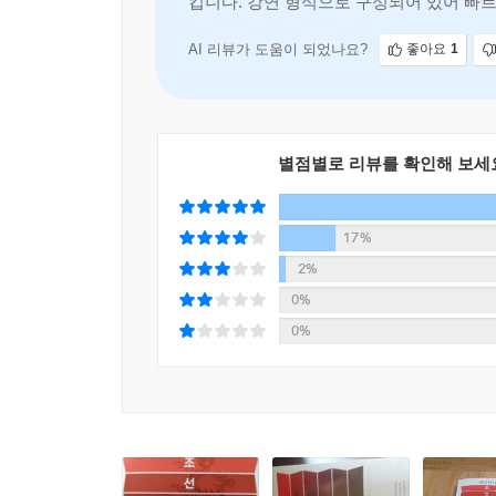
킵니다. 강연 형식으로 구성되어 있어 빠르
철저하게 기획된 대중 인문교양서
---「에필로그」중에서
AI 리뷰가 도움이 되었나요?
좋아요
1
최근 역사에 대한 콘텐츠가 다시 쏟아져 나오는 
바뀌었을지라도 그들의 정책과 역할은 국민들의 삶
주었고, 420여 년 전 선조는 전쟁이 나자 백
평가하는 안목'과 '미래를 바라보는 혜안'을 얻을 
별점별로 리뷰를 확인해 보세
독자들에게 안성맞춤이다. 학생부터 성인까지 모두가
17%
2%
0%
0%