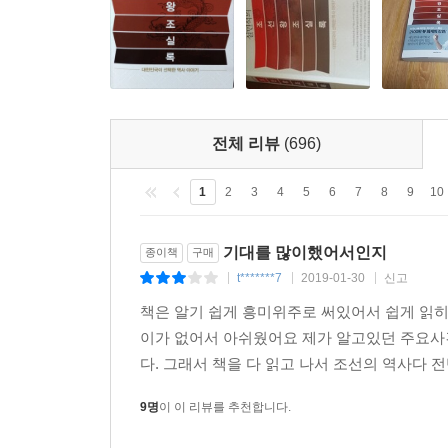
전체 리뷰
(696)
1
2
3
4
5
6
7
8
9
10
기대를 많이했어서인지
종이책
구매
t*******7
2019-01-30
신고
|
|
|
책은 알기 쉽게 흥미위주로 써있어서 쉽게 읽히
이가 없어서 아쉬웠어요 제가 알고있던 주요
다. 그래서 책을 다 읽고 나서 조선의 역사다 
9명
이 이 리뷰를 추천합니다.