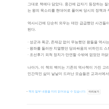
그대로 책에다 담았다. 중간에 갑자기 등장하는 질
는 왕의 목소리를 현대어로 풀어써 당시의 정책과 
역사시간에 단순히 외우는 데만 급급했던 사건들이
된다.
· 성군과 폭군, 존재감 없이 무능했던 왕들을 역사
· 왕좌를 둘러싼 치열했던 당파싸움의 비하인드 스
· 조선후기 외척 정치가 만연할 수밖에 없었던 까닭
나아가, 이 책의 백미는 기존의 역사책이 가진 고
인간적인 삶이 낱낱이 드러난 모습들은 교과서에서는
책의 일부 내용을 미리 읽어보실 수 있습니다.
미리보기