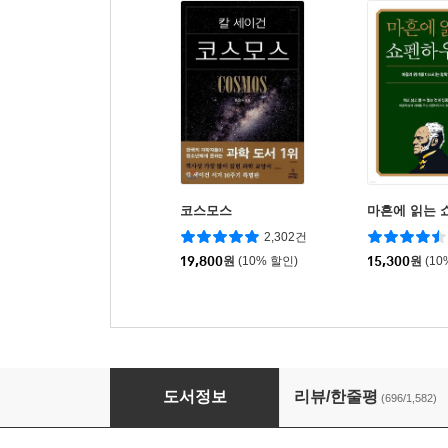
코스모스
마흔에 읽는 
2,302건
19,800
원
(10% 할인)
15,300
원
(10
설민석의 조선왕조실록
도서정보
리뷰/한줄평
(696/1,582)