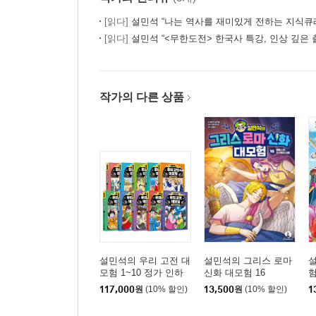
[읽다]
설민석 “나는 역사를 재미있게 전하는 지식큐
[읽다]
설민석 “<무한도전> 한국사 특강, 인상 깊은 
작가의 다른 상품
설민석의 우리 고전 대
설민석의 그리스 로마
모험 1~10 정가 인하
신화 대모험 16
험
세트
117,000
원
(10% 할인)
13,500
원
(10% 할인)
1