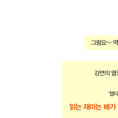
- 동생 연잉군(영조)이 올린 게장과 감, 그리고 경종
【 제21대 영조 】
최장수 호랑이. 조선 최초의 천민 출신 임금·389
- 영조 曰, “나는 형님을 독살하지 않았다! 이것들아!
- 탕평비를 세우며 조선의 중흥을 이끈 정책들은?
- 아들 사도세자를 뒤주에 가두어 죽여 버린 비운의 
【 제22대 정조 】
완벽한 호랑이. 백성들과 소통하기 위해 힘쓴 임금·4
- 역적의 아들, 애민군주가 되다
- 지덕체를 모두 갖춘 임금, 정조
- 아버지 사도세자를 그리며 수원 화성을 축성하다
【 제23대 순조 】
무능한 호랑이. 수렴청정에 휘둘린 허수아비 임금·4
- 순조의 증조할머니 정순왕후, 정치적 야욕을 드
- 정약용이 18년 동안 귀양살이를 하게 된 까닭