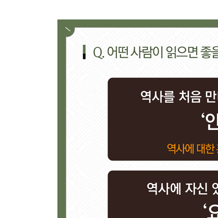
- 세도정치의 시작은 정조 때문이었다?!
【 제24대 헌종 】
최연소 호랑이. 8세에 즉위한 어린 임금·457
- 위기와 혼란의 시대
- 서로가 서로를 감시하는 ‘옆집감시제도’
【 제25대 철종 】
신데렐라 호랑이. 조선의 꼭두각시 임금·4 63
- 촌수까지 고쳐가며 강화도 도령을 왕으로 만들다
- 죽은 사람에게도 세금을 걷었던 부패한 시대
【 제26대 고종 대한제국 제1대 황제 】
비운의 호랑이. 변혁과 침략의 시대에 서 있던 임금·
- 고종의 아버지 흥선대원군의 10년간 섭정
- 개항 이후, 근대 변화의 바람이 불다
- 흔들리는 조선, 국호를 고쳐 새로운 변화를 꾀하