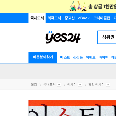
국내도서
외국도서
중고샵
eBook
크레마클럽
C
빠른분야찾기
베스트
신상품
이벤트
바이백
매
웰컴
국내도서
에세이
휴먼 에세이