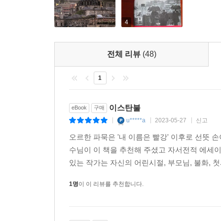
4
전체 리뷰
(48)
1
이스탄불
eBook
구매
u*****a
2023-05-27
신고
|
|
|
오르한 파묵은 '내 이름은 빨강' 이후로 선뜻 손
수님이 이 책을 추천해 주셨고 자서전적 에세
있는 작가는 자신의 어린시절, 부모님, 불화, 첫
1명
이 이 리뷰를 추천합니다.