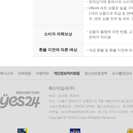
전자상거래 등에서의 소비자
eBook 세트 상품은 일괄 
1개의 상품으로 취급 및 판매
우, 세트 상품 전부 및 세트
상품의 불량에 의한 반품, 교
소비자 피해보상
준하여 처리됨
환불 지연에 따른 배상
대금 환불 및 환불 지연에 
회사소개
인재채용
이용약관
개인정보처리방침
청소년보호정책
도서홍보안내
대표 : 김석환, 최세라
주소 : 서울시 영등포구 은행로 11, 5층~6층(여의도동,일신
사업자등록번호 : 229-81-37000 통신판매업신고 : 제 200
이메일 : yes24help@yes24.com 호스팅 서비스사업자 :
Copyright ⓒ YES24 Corp. All Rights Reserved.