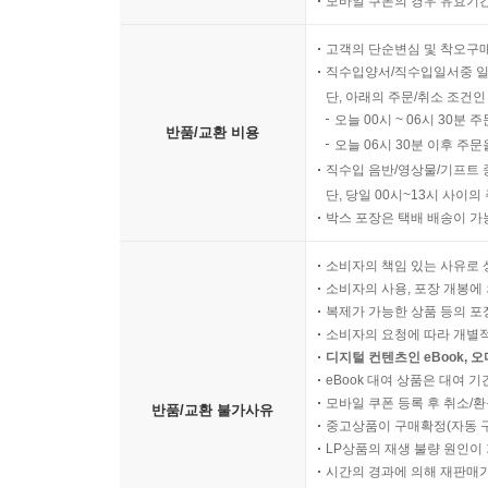
모바일 쿠폰의 경우 유효기간(
고객의 단순변심 및 착오구
직수입양서/직수입일서중 일
단, 아래의 주문/취소 조건인
오늘 00시 ~ 06시 30분 
반품/교환 비용
오늘 06시 30분 이후 주문
직수입 음반/영상물/기프트 
단, 당일 00시~13시 사이
박스 포장은 택배 배송이 가
소비자의 책임 있는 사유로 
소비자의 사용, 포장 개봉에 
복제가 가능한 상품 등의 포장을 
소비자의 요청에 따라 개별
디지털 컨텐츠인 eBook, 
eBook 대여 상품은 대여 기
모바일 쿠폰 등록 후 취소/환
반품/교환 불가사유
중고상품이 구매확정(자동 
LP상품의 재생 불량 원인이 기
시간의 경과에 의해 재판매가