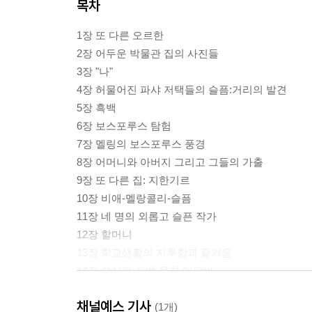
목차
1장 또 다른 오르한
2장 어두운 박물관 집의 사진들
3장 "나"
4장 허물어진 파샤 저택들의 슬픔:거리의 발견
5장 흑백
6장 보스포루스 탐험
7장 멜링의 보스포루스 풍경
8장 어머니와 아버지 그리고 그들의 가출
9장 또 다른 집: 지한기르
10장 비애-멜랑콜리-슬픔
11장 네 명의 외롭고 슬픈 작가
12장 할머니
13장 학교생활의 지루함과 즐거움
14장 오시마 지뱉 을침 에닥바
15장 아흐메트 라심 그리고 다른 편지 칼럼 작가들
채널예스 기사
16장 길거리에서 입을 벌리고 걷지 마시오
(1개)