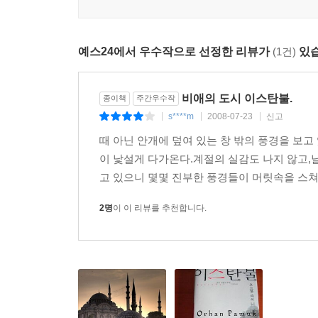
예스24에서 우수작으로 선정한 리뷰가
(1건)
있습
비애의 도시 이스탄불.
종이책
주간우수작
s****m
2008-07-23
신고
|
|
|
때 아닌 안개에 덮여 있는 창 밖의 풍경을 보고
이 낯설게 다가온다.계절의 실감도 나지 않고,
고 있으니 몇몇 진부한 풍경들이 머릿속을 스쳐
2명
이 이 리뷰를 추천합니다.