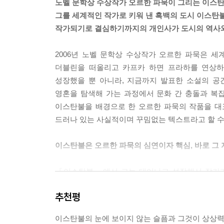
노벨 문학상 수상작가 오르한 파묵이 그리는 이스
그를 세계적인 작가로 키워 낸 흑백의 도시 이스탄불
작가되기로 결심하기까지의 개인사가 도시의 역사와
2006년 노벨 문학상 수상작가 오르한 파묵은 세계
더블린을 떠올리고 카프카 하면 프라하를 연상하
성장했을 뿐 아니라, 지금까지 발표한 소설의 공
영혼을 탐색해 가는 과정에서 문화 간 충돌과 복잡
이스탄불을 배경으로 한 오르한 파묵의 작품을 대
드러나 있는 사실적이며 꾸밈없는 텍스트라고 할 수
이스탄불은 오르한 파묵의 심연이자 핵심, 바로 그 
『이스탄불』에서 그는 태어나고 성장해서 작가가
나가고 있다. 이 책 속에 포함된 이스탄불의 풍경과
추천평
있다. 오르한 파묵이라는 개인이 경험한, 어린 시절 
감정이 이스탄불이라는 도시의 과거와 현재, 도시
이스탄불의 눈에 보이지 않는 슬픔과 그것이 상상력