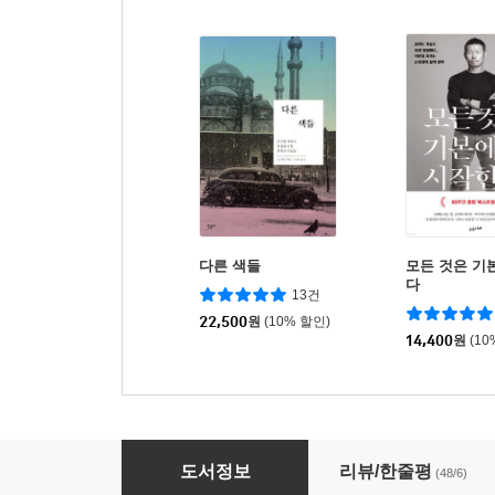
다른 색들
모든 것은 기
다
13건
22,500
원
(10% 할인)
14,400
원
(10
이스탄불
도서정보
리뷰/한줄평
(48/6)