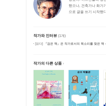
34장 불행이란 자신과 도시를 혐오하는 것이다
했으나, 건축가나 화가가
35장 첫사랑
으로 글을 쓰기 시작했다.
36장 할리치 만에 떠 있는 배
37장 어머니와의 대화: 인내, 신중함, 예술
사진에 관하여
작가와 인터뷰
(1개)
옮긴이의 말: 오르한 파묵 그리고 이스탄불의 음울한
[읽다]
『검은 책』은 작가로서의 목소리를 찾은 책 - 2006 노벨문학상 수상 작가
작가의 다른 상품