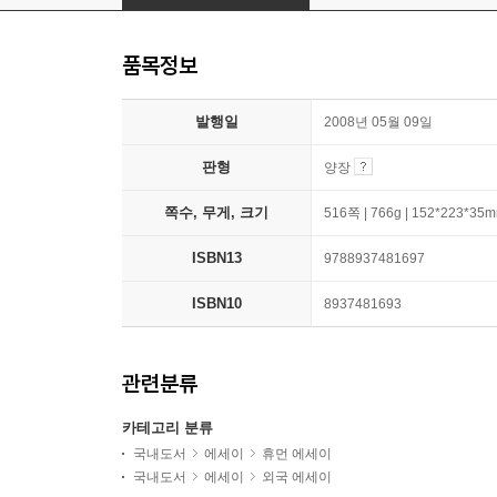
품목정보
발행일
2008년 05월 09일
판형
양장
쪽수, 무게, 크기
516쪽 | 766g | 152*223*35
ISBN13
9788937481697
ISBN10
8937481693
관련분류
카테고리 분류
국내도서
에세이
휴먼 에세이
국내도서
에세이
외국 에세이