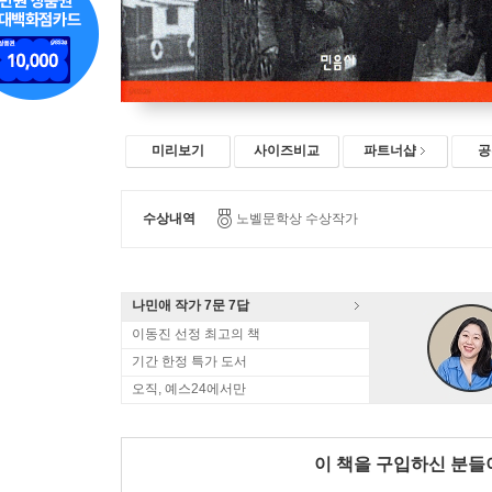
미리보기
사이즈비교
파트너샵
공
수상내역
노벨문학상 수상작가
나민애 작가 7문 7답
이동진 선정 최고의 책
기간 한정 특가 도서
오직, 예스24에서만
이 책을 구입하신 분