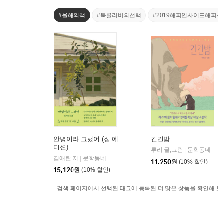
#올해의책
#북클러버의선택
#2019해피인사이드해
안녕이라 그랬어 (집 에
긴긴밤
디션)
루리 글,그림
문학동네
|
김애란 저
문학동네
|
11,250
원
(10% 할인)
15,120
원
(10% 할인)
검색 페이지에서 선택된 태그에 등록된 더 많은 상품을 확인해 