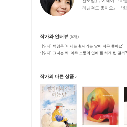
찬모임』, 에세이 『마
러넘쳐도 좋아요』 『힘
작가와 인터뷰
(5개)
[읽다]
백영옥 “이제는 환대라는 말이 너무 좋아요”
[읽다]
그녀는 왜 ‘아주 보통의 연애’를 하게 된 걸까? - 『
작가의 다른 상품