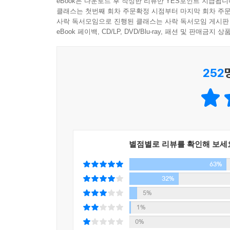
eBook은 다운로드 후 작성한 리뷰만 YES포인트 지급됩니
선물한 앤의 이야기들을 이제부터 어른으로의 삶을
다 이제는 아줌마의 늦은 성장담이 내 마음을 더 잡
클래스는 첫번째 회차 주문확정 시점부터 마지막 회차 주문
말로 되살려냈다. 어떤 어려움이 닥쳐도 터무니없을 
사락 독서모임으로 진행된 클래스는 사락 독서모임 게시판
---「마릴라의 엄마 수업」중에서
우리가 한 번뿐인 삶을 사는 동안 가장 소중한 때를
eBook 페이백, CD/LP, DVD/Blu-ray, 패션 및 판매금
내게 있어 여행이란 끝없이 집을 떠나는 일이 아니라
10년 전 봄, 침대에 누워 천장의 무늬를 하염없이
었다. 길이 끝나는 곳에서 다시 길이 시작되는 것처럼
252
멀어졌고, 결국 회사에 사표를 냈다. 버튼 하나를 누
마릴라와 매튜가 있었던 것처럼.
인생 유일한 주제가가 흘러나왔다. “주근깨 빼빼 마
---「여행이란 끝없이 집으로 되돌아오는 일」중에
내게 쉬지 않고 말이란 걸 했다.
새로운 실수를 한다는 건 부주의한 탓도 있다. 하지
"엘리자가 말했어요! 세상은 생각대로 되지 않는다고
처럼 중요한 건 한번 한 실수를 되풀이하지 않는 것이
---「넌 내일도 실수를 저지를걸?」중에서
별점별로 리뷰를 확인해 보세
스톱 버튼! 눈물이 핑.
63%
앤의 말을 한 번, 두 번, 세 번 더 들었다.
노력해도 안 되는 건 잘 안 되는 거다. 중요한 건 
결국 눈물이 흘러내렸다. - [예쁘지는 않지만 사랑스
32%
가 되기도 하니까. 못하는 걸 잘하려고 자책하며 노력
5%
드는 일인지도 모른다.
마지막의 마지막까지 새로운 시작을 꿈꾸는 이들에
1%
---「넌 내일도 실수를 저지를걸?」중에서
용기와 희망을 불러오는 『빨강머리 앤이 하는 말』
0%