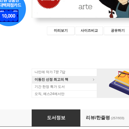
미리보기
사이즈비교
공유하기
나민애 작가 7문 7답
이동진 선정 최고의 책
기간 한정 특가 도서
오직, 예스24에서만
빨강머리 앤이 하는 말
도서정보
리뷰/한줄평
(257/933)