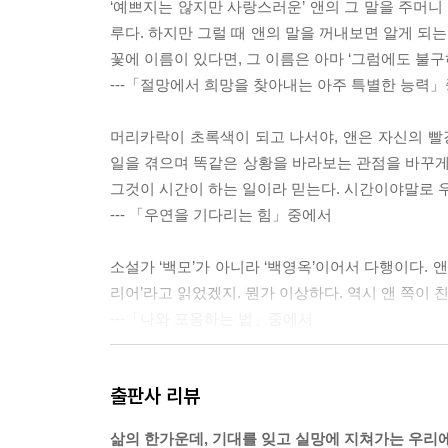
‘예쁘지는 않지만 사랑스러운’ 앤의 그 말을 주머니
루다. 하지만 그럴 때 앤의 말을 꺼내보면 알게 되는
꽃에 이름이 있다면, 그 이름은 아마 ‘그럼에도 불구
---「절망에서 희망을 찾아내는 아주 특별한 능력
머리카락이 초록색이 되고 나서야, 앤은 자신의 
일을 겪으며 똑같은 상황을 바라보는 관점을 바꾸게 
그것이 시간이 하는 일이라 믿는다. 시간이야말로 
--- 「우연을 기다리는 힘」중에서
소설가 ‘백모’가 아니라 ‘백영옥’이어서 다행이다. 
리어’라고 읽었겠지. 뭔가 이상하다. 역시 앤 쪽이 
---「나와 포옹하는 법」중에서
이제 나는 기적을 믿지 않는다. 그러므로 불멸의 역작
출판사 리뷰
쓰고, 매일 읽는 사람이게 해달라고 말이다. 타르코프
소한 행위조차 매일 하는 것에는 신성함이 깃든다.
삶의 한가운데, 기대를 잊고 실망에 지쳐가는 우리에