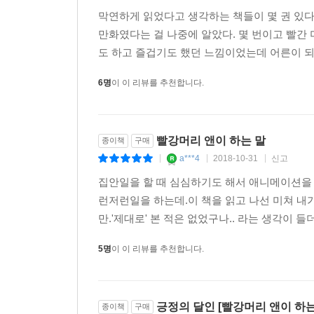
삶에서 함께 고개를 끄덕이고, 미소와 찡함을 나
막연하게 읽었다고 생각하는 책들이 몇 권 있다.
첫사랑과의 이별, 친구의 갑작스러운 죽음, 과도한 
만화였다는 걸 나중에 알았다. 몇 번이고 빨간
우정과 믿음의 신호들을 꺼내 보여주며 이제는 너무
도 하고 즐겁기도 했던 느낌이었는데 어른이 되어
모두에게 더 중요하다고, 새로운 시작은 바로 곁
6명
이 이 리뷰를 추천합니다.
에너지를 느껴보며 힘겨운 선택과 마지막이 될지도
누리는 법을 생각해보자는 제안이다.
빨강머리 앤이 하는 말
종이책
구매
a***4
2018-10-31
신고
|
|
|
집안일을 할 때 심심하기도 해서 애니메이션을
런저런일을 하는데.이 책을 읽고 나선 미쳐 내
만.'제대로' 본 적은 없었구나.. 라는 생각이 
5명
이 이 리뷰를 추천합니다.
긍정의 달인 [빨강머리 앤이 하는
종이책
구매