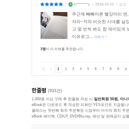
m********y
2018-10-23
신고
|
|
|
주근깨 빼빼마른 빨강머리 앤
자라~저와 비슷한 시대를 살았다
고 몇 번씩 봐도 참 재미있게
이유로그...
더보기
3명
이 이 리뷰를 추천합니다.
1
2
3
4
5
6
7
8
9
한줄평
(933건)
1,000원 이상 구매 후 한줄평 작성 시
일반회원 50원, 마니
eBook은 다운로드 후 작성한 리뷰만 YES포인트 지급됩니
클래스는 첫번째 회차 주문확정 시점부터 마지막 회차 주문
eBook 페이백, CD/LP, DVD/Blu-ray, 패션 및 판매금