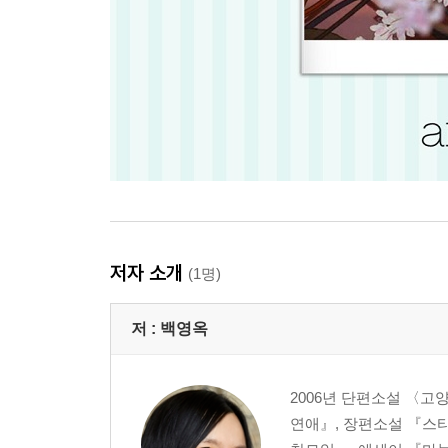
저자 소개
(1명)
저 :
백영옥
2006년 단편소설 〈
연애』, 장편소설 『스