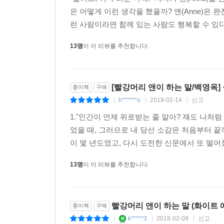
---「사랑에 빠진 이유와 결별의 이유가 같을 때」
은 어떻게 이런 생각을 했을까? 앤(Anne)은 
런 사람이라면 함께 있는 사람도 행복할 수 있다.
* 무언가를 즐겁게 기다리는 것에 즐거움의 절반
그러나 앤이 마음속 깊이 하고 싶은 말을 담아두는 
것이니까요.
는 상태가 아니라, 대화의 가장 아름다운 형식이란 
13명
이 이 리뷰를 추천합니다.
눌 때는 항상 제삼자가 듣기 마련이며, 그 제삼자가
유치원에 입학할 나이에 부모님을 잃은 앤 셜리
---「침묵의 기술」중에서
처음으로 안착할 집을 얻은 기쁨에 희망으로 가득
[빨강머리 앤이 하는 말/백영옥] 
종이책
구매
계획이었음을 알게 되고 절망감에 빠져 울음을 터
나는 내가 생의 마지막 순간에 “아! 사람은 마지막
h******o
2019-02-14
신고
|
|
|
상황에서도 앤은 “저요, 오늘 아침엔 절망의 구렁
다’는 말보단, ‘변해서 좋았다’라고 말할 수 있는 삶을
있다는 건 참 좋은 일이에요!”라는 말로 마릴라를 
1."인간이 언제 위로받는 줄 알아? 쟤도 나처
변했다는 건 뭔가 끊임없이 시도했다는 얘기일 거다
된다. 그렇게 앤이 프린스 에드워드 섬에 살게 된 
었을 때, 그러므로 내 당선 소감은 처음부터 
않은 일을 하기 위해 용기를 내보는 것 말이다.
사건을 연발하는 앤. 절친한 친구인 다이애나에게
이 몇 년도였고, 다시 도전한 신문에서 또 떨어졌
---「마지막의 마지막까지 변한다」중에서
내리치고 학교 지붕 위를 걷는 내기를 하다 추락하여
13명
이 이 리뷰를 추천합니다.
시도의 이야기이면서 동시에 감동과 기쁨의 이야기다
나비는 애벌레였다가 인생의 마지막 순간에야 찬란한
극복하고, 행복한 삶을 찾아 현명한 어른으로 자라
것이다. 젊음이 인생의 처음에 놓여 있는 건 아무래도
은 시간을 추월하고 공간을 넘어 공감을 불러오는,
을 인생의 맨 마지막에 놓겠다. 인생의 마지막에 이
빨강머리 앤이 하는 말 (화이트 
종이책
구매
k*****3
2018-02-09
신고
백영옥의 『빨강머리 앤이 하는 말』은 기억 속, 
|
|
|
---「젊음을 삶의 맨 마지막에 놓을 수 있다면」중에서