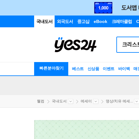
국내도서
외국도서
중고샵
eBook
크레마클럽
C
빠른분야찾기
베스트
신상품
이벤트
바이백
매
웰컴
국내도서
에세이
명상/치유 에세...