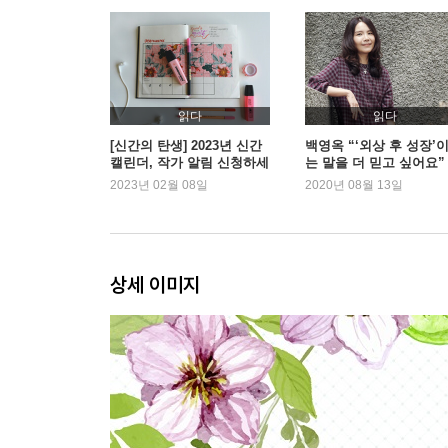
2장 고독을 좋아한다는 거짓말
고독을 좋아한다는 거짓말
고백의 여왕
사랑에 빠진다면
읽다
읽다
이빨가게 내 친구
[신간의 탄생] 2023년 신간
백영옥 “‘외상 후 성장’
캘린더, 작가 알림 신청하세
는 말을 더 믿고 싶어요”
우리는 전직 어린이였다
요!
2023년 02월 08일
2020년 08월 13일
내 마음의 안전지대
어제의 카레
마릴라의 엄마 수업
사진에는 없는 사람, 아빠
상세 이미지
3장 슬픔 공부법
넌 내일도 실수를 저지를걸?
사람은 언제 위로 받는가
아무것도 하지 않을 자유