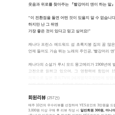
---「아침이라는 리셋 버튼」중에서
웃음과 위로를 찾아주는 『빨강머리 앤이 하는 말』
누군가와 관계를 시작하는 능력과 그것을 지속시키는
“이 전환점을 돌면 어떤 것이 있을지 알 수 없습니다
없는 관계’를 만드는 것이다. 떠날 필요가 없다는 
하지만 난 그 뒤엔
한 욕망, 우정으로 포장된 필요가 아니라 진짜 감정
가장 좋은 것이 있다고 믿고 싶어요!”
---「고독을 좋아한다는 거짓말」중에서
캐나다 프린스 에드워드 섬 초록지붕 집의 꿈 많은 
누군가를 좋아하는 마음은 타인에게 피해를 주지 않
언제 들어도 가슴 뛰는 노래의 주인공, ‘빨강머리 앤
마음이나, 일흔넷의 할머니가 노인정에서 삼각관계에 
붙이는 주홍글씨다. 하지만 사람이 사람을 좋아하는
캐나다의 소설가 루시 모드 몽고메리가 1908년에 발
대한 차이가 있을지언정, 그 이외의 차별이 있어선 
고전으로 읽히고 있으며, 그 영향력에 힘입어 1
---「우리는 전직 어린이였다」중에서
제목으로 일본 후지TV의 [세계명작극장]편에 방영되
어떤 절망 속에서도 희망을 찾아내는, 어디에서나 가
누구도 알아주지 않던 마음을 알아주는 사람이 내 
---「내 마음의 안전지대」중에서
회원리뷰
[스타일], [다이어트의 여왕], [아주 보통의 연애
(257건)
백영옥에게도 빨강머리 앤은 루시 모드 몽고메리의
매주 10건의 우수리뷰를 선정하여 YES포인트 3만원을 드
[빨강머리 앤]은 앤의 성장기이면서, 마릴라의 양육
3,000원 이상 구매 후 리뷰 작성 시
일반회원 300원, 마니아
슬픔까지, 소녀시절을 수놓는 마음들을 쉴 새 없이
는 엄마인 셈이다. 언제나 기상천외한 실수를 하는 