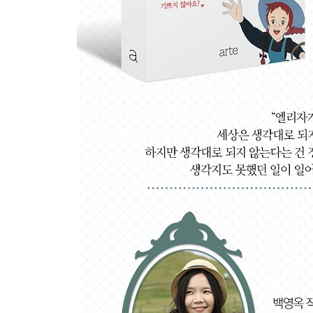
사과할까요? 고백할까요?
침묵의 기술
5장 마지막의 마지막까지 변한다
디지털 디톡스
안 되는 걸 하려니까 슬펐던 날
어른의 시간
마지막의 마지막까지 변한다
이제는 사라져가는 것들
열심히 노력했으나 진다는 것
잘 웃는 할머니로 늙는다는 것
어떻게 죽을 것인가
젊음을 삶의 맨 마지막에 놓을 수 있다면
한 번뿐인 인생이니까 더 깊게 빠져들자
에필로그