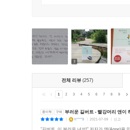
핸드폰이 터지지 않는 곳에서의 외로움은 조금 더 증
“하지만 그때가 처음이었다. 나는 앤이 한 말을 노
채, 나 자신과 나누는 대화였다. 그곳에서 내가 느낀
앤이 한 말을 듣기만 했을 때와 노트에 적었을 때의 
며, 나는 정말 그렇게 느꼈다. 이곳까지 올 수 있어
그 차이만큼이 내겐 기적의 크기다.
---「아무것도 하지 않을 자유」중에서
나는 다시 한 번 실망하더라도 오래 꿈꿔왔던 것을 
여행 중에 우연히 만난 외국인 친구에게도 정이 흠뻑 
* 정말로 행복한 나날이란 멋지고 놀라운 일이 
상처받는 나이. 누구와도 친구가 될 수 있는 그런 나
조용히 이어지는 날들인 것 같아요.
어질 수 있다’란 말과 같다. 그 말을 이해할 즈음의
3
---「지금 이별 때문에 울고 있다면」중에서
* 어머, 아주머니, 정말 모르세요? 한 사람이 저지
앤이 내게 물었어도 아마 같은 대답을 했을 거다. 이
전체 리뷰
(257)
* 그렇지만 마릴라 아주머니, 이토록 흥미진진한 세
직업은 적어도 남에게 도움이 되는 일을 하는 게 맞
고 떠나는 삶을 존중하지만, 이제는 버티고 견디는 
1
2
3
4
5
6
7
8
9
* 린드 아주머니는 아무것도 기대하지 않는 사람
---「내가 하고 있는 일」중에서
아무것도 기대하지 않는 게 더 나쁘다고 생각해요.
부러운 길버트 - 빨강머리 앤이 
종이책
구매
내 경우에는 겉과 속이 다르지 않아서, 어느 정도 예
h****9
2021-07-09
신고
|
|
|
* 내 속엔 여러 가지 앤이 들어 있나 봐요. 난 왜
조금 더 정확히 말해, 함께 있지 않음이 더 이상 상
"길버트, 이 부러운 녀석!" 저자가 앤(Anne)을
편하겠지만 재미는 절반밖에 안 될 거예요.