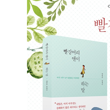
꿈을 이룬다는 것의 진짜 의미
지금 이별 때문에 울고 있다면……
내가 하고 있는 일
시간이 약이 아니다
마릴라가 이해되는 밤
슬픔 공부법
눈물을 멈출 수 있는 건 나 자신 뿐
4장 더 잘 사랑할 수 있는 사람
철벽녀와 B형 남자가 만났을 때
사랑에 빠진 이유와 결별의 이유가 같을 때
더 잘 사랑할 수 있는 사람
19세기와 21세기 연애의 공통점
당신은 나를 사랑하면 안 됩니다?
실연 수당
아주 지루한 연애, 결혼!
앤에게 주는 주례사