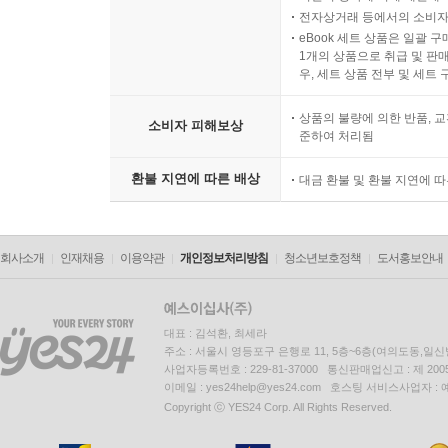
전자상거래 등에서의 소비자
에릭과 딜런이 피 웅덩이에 쓰러져 있는 콜럼바인
eBook 세트 상품은 일괄 
선이 없는 것 같았다. 하지만 나중에 나는 리틀턴에서
1개의 상품으로 취급 및 판매
우, 세트 상품 전부 및 세트
시간이 흐르면서 딜런과 에릭의 행동이 
상품의 불량에 의한 반품, 교
소비자 피해보상
버지니아폴리테크닉주립대학교에서 총기 난사를 일
준하여 처리됨
사건의 범인 애덤 란자도 마찬가지였다. 2014년 발
환불 지연에 따른 배상
있는 학교에 대한 공격이 최소 17건, 범행 계획이나 심
대금 환불 및 환불 지연에 
미국에서 대규모 총격 사건이 증가하는 까닭은, 
사건을 다루는 방식과도 중요하게 연결되어 있다는 
회사소개
인재채용
이용약관
개인정보처리방침
청소년보호정책
도서홍보안내
옥버그와 체이네프 투페키 박사 등 언론 전문가들의 
대표 : 김석환, 최세라
그는 기자들에게 트라우마에 대해 교육하면서 충격
주소 : 서울시 영등포구 은행로 11, 5층~6층(여의도동,일신
발생한 사건을 이해하기 위해 진정 우리에게 도움이
사업자등록번호 : 229-81-37000 통신판매업신고 : 제 200
비극을 정신건강이라는 더 큰 맥락에 어떻게 위치시
이메일 : yes24help@yes24.com 호스팅 서비스사업자 :
Copyright ⓒ YES24 Corp. All Rights Reserved.
원인을 지나치게 쉽게 짚어 단순하게 결론을 내려
음악 ‘때문에’ 사람들을 죽인 것이 아니고, 사람