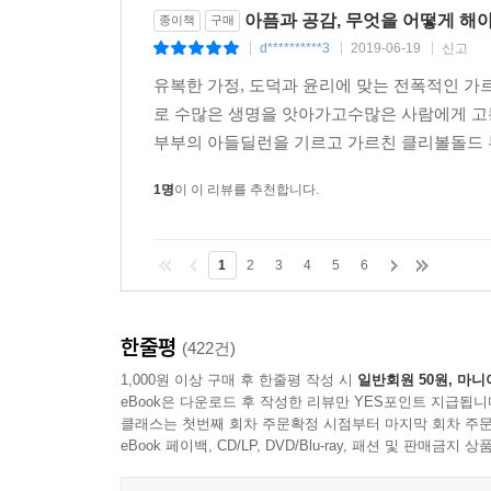
있잖아. 그거 아주 힘든 일이야.” 딜런을 잃은 
아픔과 공감, 무엇을 어떻게 해야할
종이책
구매
테지만 납득이 가지 않는다는 점, 그리고 딜런이 초래
d**********3
2019-06-19
신고
|
|
|
유복한 가정, 도덕과 윤리에 맞는 전폭적인 
그날 밤 이후에 나는 바이런에게서 절대로 자기 자
로 수많은 생명을 앗아가고수많은 사람에게 고
같은 다짐을 받아야겠다고 해서 놀랐다. 그 사건
부부의 아들딜런을 기르고 가르친 클리볼돌드 
바이런에게 감정을 터놓고 이야기하라고 했지만, 
자살할까 봐 겁이 났다. 나는 바이런을 부당하게 
1명
이 이 리뷰를 추천합니다.
한다고 강요한 셈이다. 우리가 서로에게 삶을 
시간이 걸렸다. 사실 우리가 정말 살아갈 수 있을지 
1
2
3
4
5
6
재, 묘비명, 삶의 의미 같은 것에 대해 이야기했다. 
우리는 서로 모자란 점을 채워줬기 때문에 거의 
한줄평
(422건)
어긋나는 것만 같았다. 우리는 둘 다 같은 롤러코스
1,000원 이상 구매 후 한줄평 작성 시
일반회원 50원, 마니
났다. 톰이 화를 낼 때 나는 슬펐다. 전에는 톰이
eBook은 다운로드 후 작성한 리뷰만 YES포인트 지급됩니
이렇게 극단적인 슬픔 상태에 있을 때에는 스트레스
클래스는 첫번째 회차 주문확정 시점부터 마지막 회차 주문
나는 일기에 이렇게 썼다. ‘톰이 하는 말이 나한테
eBook 페이백, CD/LP, DVD/Blu-ray, 패션 및 판매금
계속 삐걱거린다. 늘 머나먼 곳에 있는 것 같고 나에게