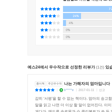
쥐고 있을지 모르는 조각들이 많은 사람들이 풀려
7
이들에게 도움이 될지도 모른다는 희망이 생기자, 내
24%
내 머릿속은 혼란의 소용돌이였다. 우리가 들은 정보와
4%
없었다. 우리 ‘햇살’, 착한 아이, 늘 내가 좋은 
0%
대체 딜런의 삶 어디에서 그게 나온 걸까?(45)
0%
이 책을 쓰면서 나는 내 아들이 죽인 사람들의 기억
그래서 말하지만 이게 진실이다. 결국 희생자들 때문에
예스24에서 우수작으로 선정한 리뷰가
(1건)
있습
나는 제정신이 아니었지만 그러면서도 뉴스에 딜런
일인지 알 정도는 되었다. 내 아들이 살인자라는데
어떤 장난을 치는지 보여주는 극적인 예다. 어처구니
나는 가해자의 엄마입니다
종이책
주간우수작
b*****e
2017-01-11
신고
|
|
|
딜런, 네가 어디에 있든 나는 너를 사랑하고 그리워
감히 ‘서평’을 할 수 없는 책이다. 엄마의 숭고
받을 수 있는 방법이 있다면 알려주렴. 우리에게 평화
말을 읽고 나면 더 이상 할 말이 없어진다. 이
게다가, 앤드루 솔로몬과 수 클리볼트가 쓴 두 개