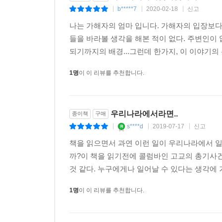
b*****7
2020-02-18
신고
같다.”고 요약한 바 있다. 또 남편 톰 클리볼드는
|
|
|
빠져든 어둠의 정체를 가장 정직하게 직시하려는 
나는 가해자의 엄마 입니다. 가해자의 입장보다
한다. 또 이런 저자를 돕고 위로하고 지지했던 
들을 바라볼 생각을 해본 적이 없다. 주변인이 없
반짝인다. 특히 범죄자, 살인자의 가족이나 사랑하
되기까지의 배경...그런데 한가지, 이 이야기의 
있다. 자책과 회한과 고통과 슬픔만으로 가득할 것 
1명
이 이 리뷰를 추천합니다.
그 첫날 밤에 우리가 잠을 잘 수 있었다는 게 상상이
가장 잔인한 순간이었다. 이 모든 일이 악몽, 사람
때문이다.(107)
우리나라에서라면..
종이책
구매
s****d
2019-07-17
신고
|
|
|
콜럼바인 직후에 나는 글을 쓰면서 일시적이긴 해도
책을 읽으면서 과연 이런 일이 우리나라에서 
모순적인 무수한 감정들을 담아놓는 공간으로 삼았다
까?이 책을 읽기전에 콜럼바인 고교의 총기사건
삼킬 수 있었다. 희생자 가족들에게 직접 다가가기 전
것 같다. 누구에게나 일어날 수 있다는 생각에 
어느 날 아침 침대 가장자리에 앉아 옷을 입으려고 했
1명
이 이 리뷰를 추천합니다.
옷을 다 입는 데 거의 네 시간이 걸렸다. 다른 날 
나는 정말 당혹스럽다는 듯이 대답했다. 친구는 자