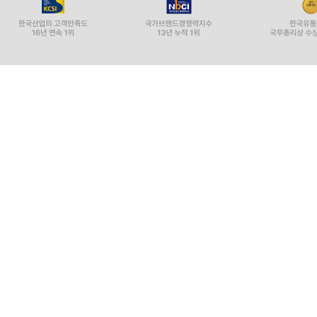
부유하고 많은 사람들에게 사랑받던 사람이 삶에
인기가 뇌의 병을 막아주지는 않는다.(236)
내가 여기에서 제안하는 바가 검열을 옹호하고 언
스티븐 킹은 학교 총기 사건 범인들이 자기 소설 『분
공익을 염두에 두고 언론보도 방식을 바꾸어나간
공개한다는 건 꿈도 꾸지 않을 것이다. 마찬가지로 
건 생각할 수도 없게 될 날이 곧 올 것이다.(237)
일부 언론에서는 귀를 기울이기 시작했다. 2014년
드러내지 않기로 결정했다. 논설을 통해 이 결정
추측해보는 것은 쉬운 일이지만, 그렇게 하다 보
살인범의 이름을 감추는 것에 대해서는 나는 사실
방송사에서 이런 구체적 요소들을 빼고 사건을 보도했으
유럽 여러 나라에서는 국가언론위원회에서 보도를 