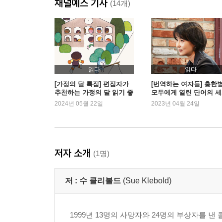
채널예스 기사
(14개)
2부 이해를 향해
11 절망의 깊이 248
12 치명적인 역학 269
13 자살로 가는 길 (3학년 때) 281
14 폭력으로 가는 길 (4학년 때) 333
읽다
읽다
15 부수적 피해 383
[가정의 달 특집] 편집자가
[번역하는 여자들] 홍한별
추천하는 가정의 달 읽기 좋
모두에게 열린 단어의 
16 새로운 인식 387
은 책
2024년 05월 22일
2023년 04월 24일
17 선서증언 407
18 뇌건강과 폭력의 교차점 427
결론 모든 이에게 더 안전한 세상 443
저자 소개
(1명)
감사의 말 446
주 452
저 :
수 클리볼드
(Sue Klebold)
자료 462
옮긴이의 말 466
1999년 13명의 사망자와 24명의 부상자를 낸