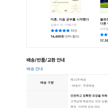
수 클리볼드는 사건 이후 계속해서 리틀턴에서 살고 
포함한 다양한 협박을 받았지만 그래도 이 지역
지원했다. 특히 수가 근무하던 지역 대학이 취한
마흔, 마음 공부를 시작했다
불완전
언론이나 법률, 경찰이 이런 이례적인 사건들을 
다른
김병수 저
더퀘스트
|
조언을 구한다.
이두형
53건
14,400
원
(10% 할인)
17,1
참사 이후에 리틀턴에서 어떤 일이 있었는지에 대해
학살 당일 밤에 클린턴 대통령이 “리틀턴 같은 곳
아니고, 도덕관념이 느슨하다는 뉴욕이나 로스앤젤
배송/반품/교환 안내
살며 아이들은 건강하고 행복하고 돌봄을 잘 받는다.
콜럼바인 이후 몇 달 동안 리틀턴 사람들은 모두 위
배송 안내
예민한 반응을 표출했다. 어떤 사람들은 용서와 자비
있고 중요한 인물이 되어 목소리를 높였다. 어떤
예스24 배송
배송 구분
믿었다. (392)
배송비 : 무료배송
안전하고 정확한 포장을 위해 
집에 돌아온 뒤 첫 번째 주말 무렵, 우리는 리틀턴
고객님께 배송되는 모든 상품을
엄청난 날을 기억하는 사람들, 딜런이 KFC 치킨 
목적 : 안전한 포장 관리