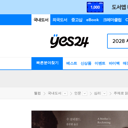
국내도서
외국도서
중고샵
eBook
크레마클럽
C
빠른분야찾기
베스트
신상품
이벤트
바이백
매
웰컴
국내도서
인문
심리
주제로 읽는