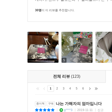
내 아들이 악몽 같은 잔인한 행동을 계획하고 
페가수스를 만들어준 마음이 따뜻한 아이, 천 피스짜
30명
이 이 리뷰를 추천합니다.
드라마 「미스터리 사이언스 시어터 3000」을 볼
사람은 누구였고, 나는 왜 그를 사랑했나?(242)
한 친구가 이메일에 어떤 글을 옮겨 적어 보내준 적
채로 있는 것에 대해 인내심을 가지라.” 라이너 마
외국어로 쓰인 책처럼 여기고 그 자체로 사랑하려고 
것이다. 모든 것을 경험하는 게 관건이다. 지금은 
경험하고 있음을 알게 된다.” 내 마음이 다시 내 아들
5
짐작하겠지만 딜런과 에릭이 왜 그런 짓을 했는지
전체 리뷰
(123)
파국으로 몰고간 힘이 뚜렷하게 보였다면 더 좋았을
콜럼바인의 ‘원인’이었을까? 폭력적 비디오게임이?
1
2
3
4
5
6
수는 있다. 그렇지만 이들 가운데 어떤 것도, 아
생각한다.(248~249)
나는 가해자의 엄마입니다
종이책
구매
g****3
2019-11-11
신고
|
|
|