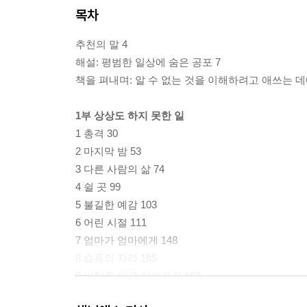
목차
추천의 말 4
해설: 평범한 일상에 숨은 공포 7
책을 펴내며: 알 수 없는 것을 이해하려고 애쓰는 데에
1부 상상도 하지 못한 일
1 총격 30
2 마지막 밤 53
3 다른 사람의 삶 74
4 쉴 곳 99
5 불길한 예감 103
6 어린 시절 111
7 엄마가 엄마에게 148
8 슬픔의 자리 185
9 비탄을 안고 살아가기 188
10 현실부정의 끝 213