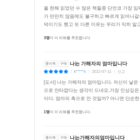
딜런이 종이접기하는 모습을 보던 일을 종종 생각
올 한해 읽었던 수 많은 책들중 단언코 가장 
대충대충 했고 아직 손끝이 어설펐다. 그래도 복잡한
가 만만치 않음에도 불구하고 빠르게 읽어나갈
앉아 딜런의 손이 벌새처럼 날래게 움직이는 걸
덕이기도 했고 또 다른 이유는 우리가 익히 알
신기했다. 종잇장처럼 평범한 것이 몇 번 접는 것만
나는 늘 경탄했다. 또 완성된 형태를 보면서, 나는
3명
이 이 리뷰를 추천합니다.
여러모로 닮았다. 나는 나 자신, 내 아들, 내 가족
했다.(444~445)
나는 가해자의 엄마입니다
종이책
구매
가해자의 엄마, 가해자의 가족으로 살아남기
k*****n
2022-07-11
신고
|
|
|
이 책의 부제는 ‘비극의 여파 속에서 살아가기(Living i
[도서] 나는 가해자의 엄마입니다. 자신이 낳
‘가해자 가족’의 입장에서 서술한 것이다. 2차 
으로 안타깝다는 생각이 드네요.가장 인상깊은 
저자는 시종일관 희생자 당사자와 가족, 친구들에
이다. 엄마의 촉으로 안 것일까? 아니면 단순한
정체성의 혼란에 대해 이렇게 섬세하게 기술한 책은
1명
이 이 리뷰를 추천합니다.
미안함을 온전히 느끼고 사유하고 기록한다는 것은 상
좌절의 과정, 그리고 다시 삶을 살아갈 수 있는 의
나는가해자의엄마입니다
앤드루 솔로몬은 자신의 저작 〈부모와 다른 아이
종이책
구매