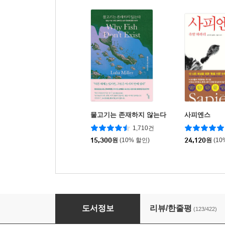
물고기는 존재하지 않는다
사피엔스
1,710건
15,300
원
(10% 할인)
24,120
원
(10
나는 가해자의 엄마입니다
도서정보
리뷰/한줄평
(123/422)