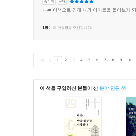
종이책
구매
나는 이책으로 인해 나와 아이들을 돌아보게 
이상한 일이지만 암을 이겨낸 것에 대해서는 더 할 
잘되어서 감사했다. 그런데 회복되고 난 뒤, 이 
1명
이 이 한줄평을 추천합니다.
않았다. 톰은 ‘딜런이 우리도 죽였더라면 좋았을 
해달라고 기도했다. 잠에서 깨어나는 고통, 이 모든
내 목숨을 학교에서 죽은 사람들 목숨 대신 내줄 
좋을까 하는 공상을 했다. 죽으면 이 모든 것에서
1
2
3
4
5
6
7
8
9
10
테니까. 유방암을 이기고 나자 내 삶을 선물이라고 볼
의미 있게 만드는 방법을 찾는 것이었다.(386)
전대미문의 사건을 헤쳐나가기 위한 사회적인 노력
이 책을 구입하신 분들이 산
분야 연관 책
나날이 학교 폭력과 혐오 범죄 등 이해하기 어려운
필요하다. 납득할 만한 이유로 가해자의 경험에 
필요가 있다. 게다가 전대미문의 사건을 겪고 혼란
대단히 실용적인 참조점들이 도출되기도 한다.