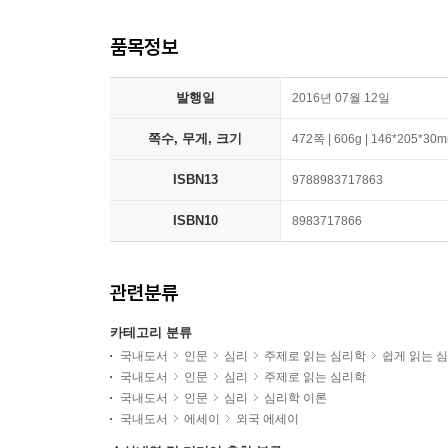
품목정보
발행일
2016년 07월 12일
쪽수, 무게, 크기
472쪽 | 606g | 146*205*30
ISBN13
9788983717863
ISBN10
8983717866
관련분류
카테고리 분류
국내도서
인문
심리
주제로 읽는 심리학
쉽게 읽는 
국내도서
인문
심리
주제로 읽는 심리학
국내도서
인문
심리
심리학 이론
국내도서
에세이
외국 에세이