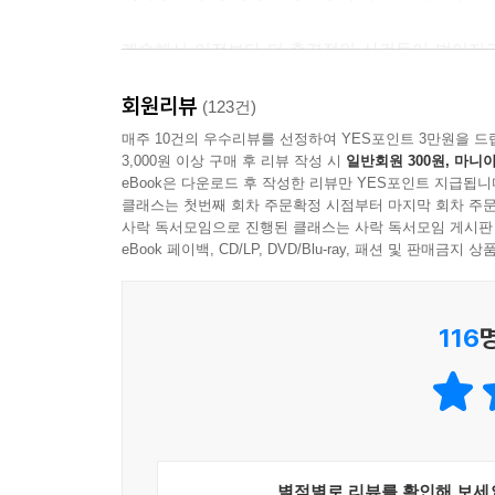
계속해서 이전보다 더 충격적인 사건들이 벌어지고
사건은 여전히 역사상 가장 충격적인 사건 중 하나
회원리뷰
총기를 난사해 같은 학교 학생과 교사 13명을 
(123건)
사회적인 파장은 더더욱 컸다. 그 후로 버지니아
매주 10건의 우수리뷰를 선정하여 YES포인트 3만원을 드
3,000원 이상 구매 후 리뷰 작성 시
일반회원 300원, 마니아
정도로 영향이 컸다. 사건 당시 가해자들의 나이는 1
eBook은 다운로드 후 작성한 리뷰만 YES포인트 지급됩니
펴냈다.
클래스는 첫번째 회차 주문확정 시점부터 마지막 회차 주문
사락 독서모임으로 진행된 클래스는 사락 독서모임 게시판
이 책은 몇 문장으로 요약하기 어려울 정도로 종합적
eBook 페이백, CD/LP, DVD/Blu-ray, 패션 및 판매금
34년간의 일을 정리하고 있다. 왜 그런 사건이 
가해자의 가족들이 어떤 일들을 겪었고, 어떤 생각
116
이 책은 아들의 변명이나 가족의 명예회복을 위한
이해하고 설명하고 또 예방하기 위해 최선을 다해 
달리, 바탕에 부정할 수 없는 ‘사랑’을 깔고 있는 
처음에는 압도적인 수치감과 공포, 슬픔만큼이나 강
별점별로 리뷰를 확인해 보세