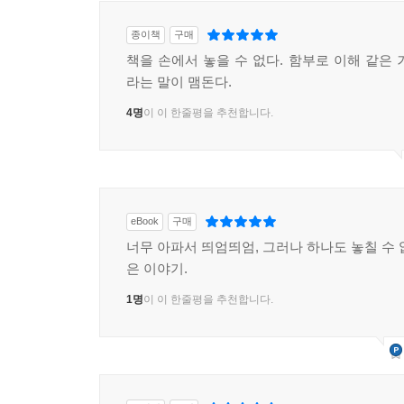
몇 달, 몇 년이 걸리더라도 내 아들에 대해 몰랐던 것
종이책
구매
그래서 진실이 드러났을 때에는 무시무시하게 닥쳐
책을 손에서 놓을 수 없다. 함부로 이해 같은 
삶, 내 가족, 나 자신에 대해 내가 가졌던 생각 
라는 말이 맴돈다.
때 학생한 명이 장애인으로 살면서 가장 힘든 일이
4명
이 이 한줄평을 추천합니다.
사람이기 이전에 장애인인 거예요.” 그때에는 그
콜럼바인 이후에야, 그 학생이한 말이 정확히 무슨
자신조차도, 나를 다른 존재로 보지는 않으리라는 것을
월례 회의가 있었는데 내가 조금 늦게 갔다. 의자가
eBook
구매
가득한 방 안에 있게 되었다. 일부는 모르는 사람
너무 아파서 띄엄띄엄, 그러나 하나도 놓칠 수 
쏠려 있는 게 느껴졌다. 이 무렵은 아직 기력이 회복
은 이야기.
가빠 서 있기가 힘들었다. 바닥에 앉자니 진지하
1명
이 이 한줄평을 추천합니다.
이러다 쓰러질 것 같았다. 그래서 나는 벽을 타고 
결국은 의자 뒤에 책상다리를 하고 앉았다. 동료 
당황하지 않도록 최소한으로 절제하면서 나에게 신경
앉아 있어요.’ 나는 회의가 끝날 때까지 바닥에 앉
들었다. 작은 승리라는 말들을 한다. 나는 숨고 싶었지만