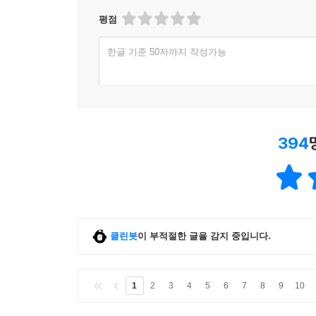
평점
그래서 나는 만난 적도 없는 사람이 우리의 슬픔과 
내밀어준 희생자 가족을 존경하고 감사할 수밖에 
한글 기준 50자까지 작성가능
공감의 한 자락을 내어주었다. 나에게는 정말 놀라운 
이 편지들을 통해 더 넓은 세계에 있는 사람들과 동
상실을 겪고 있었다. 세상에는 처참할 정도로 많은 
사람들의 공감력과 너그러움에 놀랄 수밖에 없었다
394
적혀 있었다. 머나먼 곳에 사는 낯선 사람이 나에
힘겨운 수고를 들였을까 생각하니 경이롭기까지 했다
사람들이었다. 다만 안타까운 것은, 당시는 고통을
‘이후의 삶’이 있으리라는 생각은 전혀 들지 않았다.(1
클린봇
이 부적절한 글을 감지 중입니다.
무엇보다도 딜런과 이야기를 하고 싶은 생각이 너
그 일 직후 루스와 돈의 집에서 지낼 때 의사가 항불
표면으로 몰려나왔다. 수도꼭지가 돌려진 채로 고장
1
2
3
4
5
6
7
8
9
10
살기로 했다. 혼란이나 서러움을 피하거나 넘어서는 