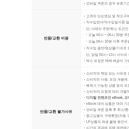
다행스럽게도 내가 근무하던 지역 대학을 이끄는 
모바일 쿠폰의 경우 유효기간(
배려하는 동시에 다른 교직원들이 내 존재에 지나치
나와 함께 일하는 데에 문제가 있는 사람은 언제
고객의 단순변심 및 착오구
직수입양서/직수입일서중 일
지침을 내려놓았고 도움이 필요한 사람 누구라도 
단, 아래의 주문/취소 조건인
아니었지만 그래도 학교의 현명한 처사가 고마웠다
오늘 00시 ~ 06시 30분 
반품/교환 비용
인사과 직원을 만나서 내 개인정보와 안전 문제에 대
오늘 06시 30분 이후 주문
일상적인 일인 양 말해서 놀랐다. 나에게 오는 전
직수입 음반/영상물/기프트 
내가 닫힌 문 뒤에서 개인적 전화 통화를 할 수 있
단, 당일 00시~13시 사이
속에 넣었다.
박스 포장은 택배 배송이 가
복귀하고 하루 이틀쯤 지났을 때 총장이 또 한 
소비자의 책임 있는 사유로 
했다. 나에게 조의를 표하고 싶더라도 너무 많은
소비자의 사용, 포장 개봉에 
(196~197)
복제가 가능한 상품 등의 포장을 
소비자의 요청에 따라 개별
디지털 컨텐츠인 eBook, 
선서증언 동안에 있었던 일은 공개할 수 없다. 매
eBook 대여 상품은 대여 기
후회는 남았다. 선서증언에서 유가족들에게 직접 
모바일 쿠폰 등록 후 취소/환
반품/교환 불가사유
사죄하겠다고 더 강력하게 주장했다면 좋았을 것
중고상품이 구매확정(자동 
유감으로 남았으리라고 생각한다. 이 책을 쓰게 된 이유
LP상품의 재생 불량 원인이 기
시간의 경과에 의해 재판매가