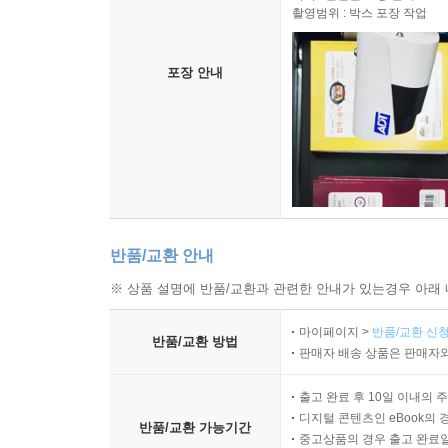
빠지게 웃어본 사람들. 그 사람들이 모두 여기에
촬영범위 : 박스 포장 작업
우리가 정말 달아날 수 있을까. 딜런의 손이 만들어
낙인으로부터 멀어질 수는 없었다. 어디로 가든 이 공
포장 안내
이런 식으로 법적인 문제와 사적인 생활이 나란히 놓
문제에 대처해야 한다는 필요가 늘 우리의 슬픔
우리가 잘되기를 바라는 사람이었다는 사실이다.(88
지금은 특수상황이었다. 역사상 최악의 학교 총기 사
반품/교환 안내
변호사들이 거들어주었지만 그래도 날마다 이해할 수
※ 상품 설명에 반품/교환과 관련한 안내가 있는경우 아래 
힘들었다. 모든 사람들이 누군가를 상대로 소송을 제
나머지 한 자루를 판 마크 메인스도 소송에 걸렸
마이페이지 >
반품/교환 신청
반품/교환 방법
있었다. 보안관 사무소, 군, 경찰을 상대로 한 소
판매자 배송 상품은 판매자와
사람들이었고 어떤 일이 진행되고 있는지 설명하려
출고 완료 후 10일 이내의 
(193)
디지털 콘텐츠인 eBook의 
반품/교환 가능기간
중고상품의 경우 출고 완료일