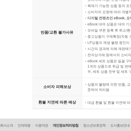
복제가 가능한 상품 등의 포장을 
소비자의 요청에 따라 개별
디지털 컨텐츠인 eBook, 
eBook 대여 상품은 대여 기
모바일 쿠폰 등록 후 취소/환
반품/교환 불가사유
중고상품이 구매확정(자동 
LP상품의 재생 불량 원인이 기
시간의 경과에 의해 재판매가
전자상거래 등에서의 소비자
eBook 세트 상품은 일괄 
1개의 상품으로 취급 및 판매
우, 세트 상품 전부 및 세트
상품의 불량에 의한 반품, 교
소비자 피해보상
준하여 처리됨
환불 지연에 따른 배상
대금 환불 및 환불 지연에 
회사소개
인재채용
이용약관
개인정보처리방침
청소년보호정책
도서홍보안내