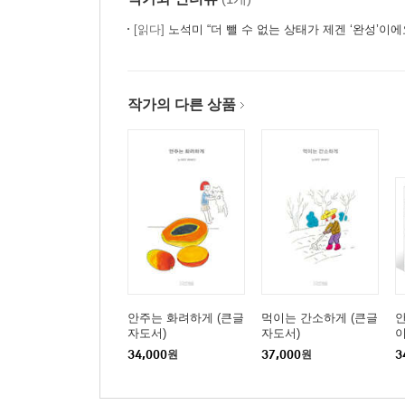
[읽다]
노석미 “더 뺄 수 없는 상태가 제겐 ‘완성’이에
작가의 다른 상품
안주는 화려하게 (큰글
먹이는 간소하게 (큰글
안
자도서)
자도서)
34,000
원
37,000
원
3