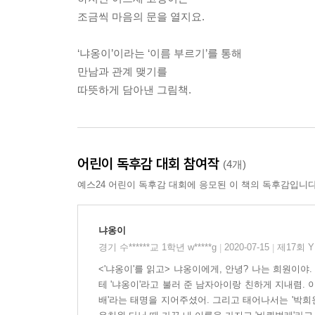
조금씩 마음의 문을 열지요.
‘냐옹이’이라는 ‘이름 부르기’를 통해
만남과 관계 맺기를
따뜻하게 담아낸 그림책.
어린이 독후감 대회 참여작
(4개)
예스24 어린이 독후감 대회에 응모된 이 책의 독후감입니다
냐옹이
경기 수******교 1학년 w*****g
2020-07-15
제17회 
|
|
<'냐옹이'를 읽고> 냐옹이에게, 안녕? 나는 희원이야
테 '냐옹이'라고 불러 준 남자아이랑 친하게 지내렴. 
배'라는 태명을 지어주셨어. 그리고 태어나서는 '박희원