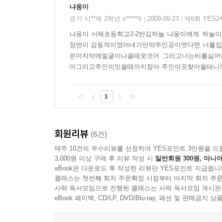
냐옹이
경기 시**해 2학년 s*****6
2009-09-23
제6회 YES
|
|
냐옹이 서해초등학교2-2반김하늘 냐옹이에게 하늘
장면이 감동적이였어네가만약주인공이엿다면 너를집
은마지막에얼굴이나올때웃겻어 그리고너는비를싫어
아그리고주인이잇을때까지참아 주인이곳찾아올태
1
회원리뷰
(6건)
매주 10건의 우수리뷰를 선정하여 YES포인트 3만원을 드
3,000원 이상 구매 후 리뷰 작성 시
일반회원 300원, 마니아
eBook은 다운로드 후 작성한 리뷰만 YES포인트 지급됩니
클래스는 첫번째 회차 주문확정 시점부터 마지막 회차 주문
사락 독서모임으로 진행된 클래스는 사락 독서모임 게시판
eBook 페이백, CD/LP, DVD/Blu-ray, 패션 및 판매금