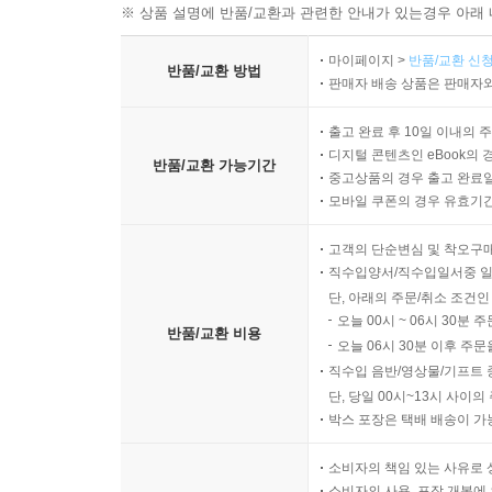
※ 상품 설명에 반품/교환과 관련한 안내가 있는경우 아래 
마이페이지 >
반품/교환 신청
반품/교환 방법
판매자 배송 상품은 판매자와
출고 완료 후 10일 이내의 
디지털 콘텐츠인 eBook의 
반품/교환 가능기간
중고상품의 경우 출고 완료일
모바일 쿠폰의 경우 유효기간(
고객의 단순변심 및 착오구
직수입양서/직수입일서중 일
단, 아래의 주문/취소 조건인
오늘 00시 ~ 06시 30분 
반품/교환 비용
오늘 06시 30분 이후 주문
직수입 음반/영상물/기프트 
단, 당일 00시~13시 사이
박스 포장은 택배 배송이 가
소비자의 책임 있는 사유로 
소비자의 사용, 포장 개봉에 