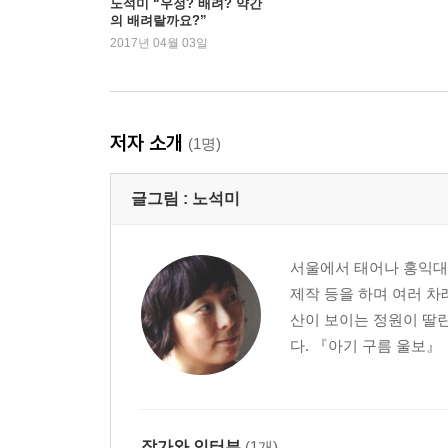
노석미 “우정? 배려? 약간
의 배려랄까요?”
2017년 04월 03일
저자 소개
(1명)
글그림 :
노석미
서울에서 태어나 홍익대
제작 등을 하며 여러 차
산이 보이는 정원이 딸린
다. 『아기 구름 울보』
작가와 인터뷰
(1개)