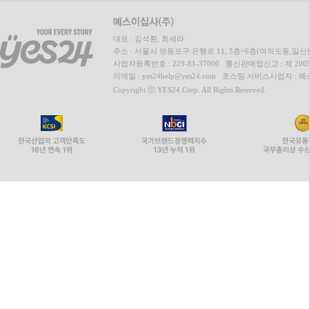
대표 : 김석환, 최세라
주소 : 서울시 영등포구 은행로 11, 5층~6층(여의도동,일신
사업자등록번호 : 229-81-37000 통신판매업신고 : 제 200
이메일 : yes24help@yes24.com 호스팅 서비스사업자 :
Copyright ⓒ YES24 Corp. All Rights Reserved.