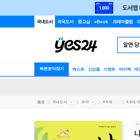
국내도서
외국도서
중고샵
eBook
크레마클럽
C
빠른분야찾기
베스트
신상품
이벤트
바이백
매
웰컴
국내도서
유아
4-6세
4-6세 우
소