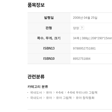
품목정보
발행일
2008년 04월 25일
판형
양장
쪽수, 무게, 크기
34쪽 | 388g | 208*290*15m
ISBN13
9788952751881
ISBN10
8952751884
관련분류
카테고리 분류
국내도서
유아
4-6세
4-6세 우리나라 그림책
국내도서
유아
유아 그림책
유아 창작동화