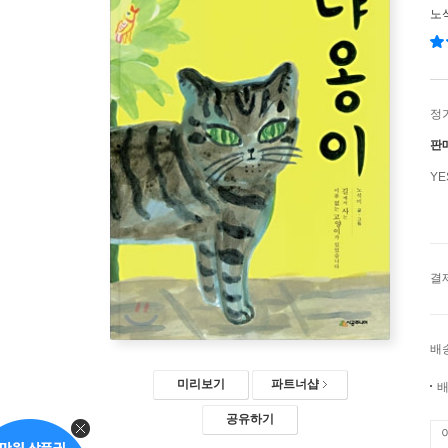
노
정
판
Y
결
배
미리보기
파트너샵
배
공유하기