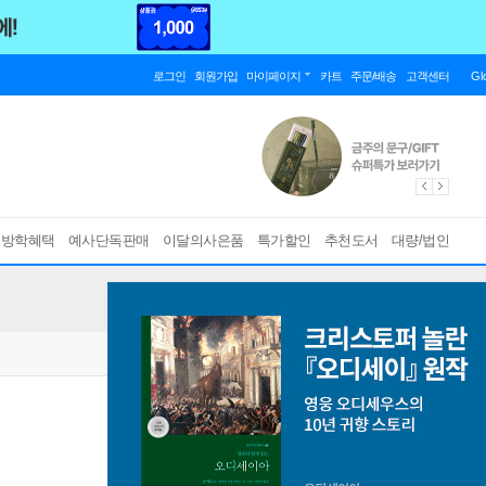
로그인
회원가입
마이페이지
카트
주문/배송
고객센터
Gl
름방학혜택
예사단독판매
이달의사은품
특가할인
추천도서
대량/법인