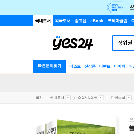
국내도서
외국도서
중고샵
eBook
크레마클럽
C
빠른분야찾기
베스트
신상품
이벤트
바이백
매
웰컴
국내도서
소설/시/희곡
한국소설
소
풀