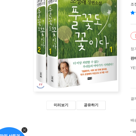
조
정
판
Y
결
미리보기
공유하기
배
배