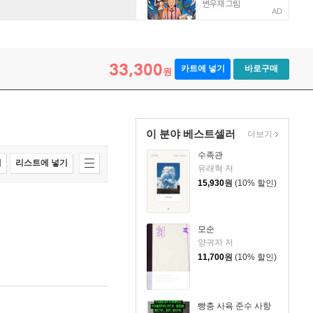
AD
33,300
카트에 넣기
바로구매
원
이 분야 베스트셀러
더보기
수족관
매
리스트에 넣기
유래혁 저
15,930
원
(10% 할인)
모순
양귀자 저
11,700
원
(10% 할인)
빵충 사육 준수 사항