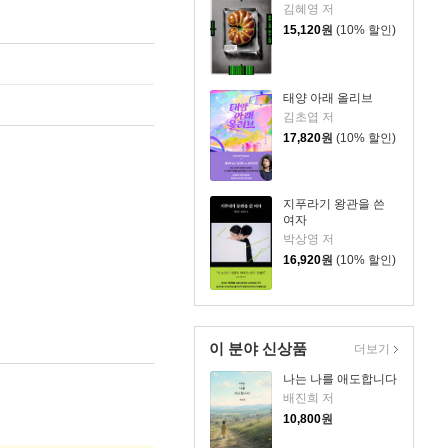
김혜영 저
15,120
원
(10% 할인)
태양 아래 올리브
김초엽 저
17,820
원
(10% 할인)
지푸라기 왕관을 쓴
여자
박상영 저
16,920
원
(10% 할인)
이 분야 신상품
더보기
나는 나를 애도합니다
배진희 저
10,800
원