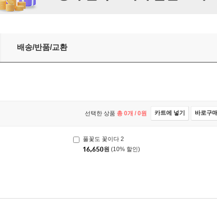
배송/반품/교환
카트에 넣기
바로구
선택한 상품
총
0
개 /
0
원
풀꽃도 꽃이다 2
16,650
원
(10% 할인)