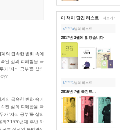
이 책이 담긴
리스트
더보기
s*****a
님의 리스트
2017년 3월에 읽겠습니다
세계의 급속한 변화 속에
속된 삶의 피폐함을 극
가 ‘자식 공부’를 삶의
을까?
k*****1
님의 리스트
2016년 7월 북켄드...
세계의 급속한 변화 속에
계속된 삶의 피폐함을 극
가 ‘자식 공부’를 삶의
까? 1970년대 후반 하
가 군부 정권의 불법과외