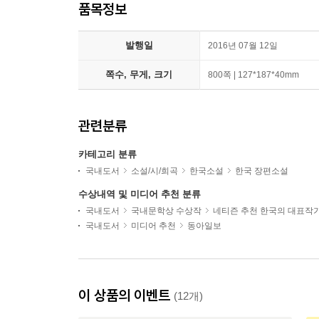
품목정보
발행일
2016년 07월 12일
쪽수, 무게, 크기
800쪽 | 127*187*40mm
관련분류
카테고리 분류
국내도서
소설/시/희곡
한국소설
한국 장편소설
수상내역 및 미디어 추천 분류
국내도서
국내문학상 수상작
네티즌 추천 한국의 대표작
국내도서
미디어 추천
동아일보
이 상품의 이벤트
(12개)