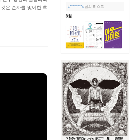
c********u
님의 리스트
 것은 손자를 맞이한 후
8월