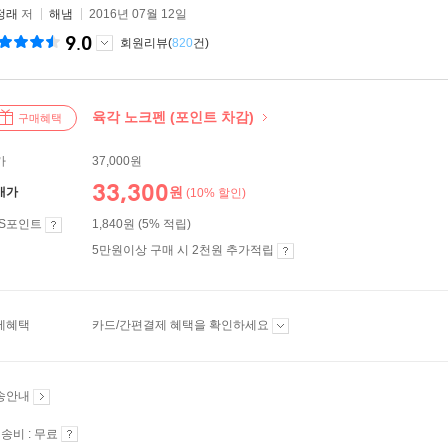
정래
저
해냄
2016년 07월 12일
9.0
회원리뷰(
820
건)
육각 노크펜 (포인트 차감)
구매혜택
가
37,000원
33,300
원
매가
(10% 할인)
ES포인트
1,840원 (5% 적립)
5만원이상 구매 시 2천원 추가적립
제혜택
카드/간편결제 혜택을 확인하세요
송안내
송비 : 무료