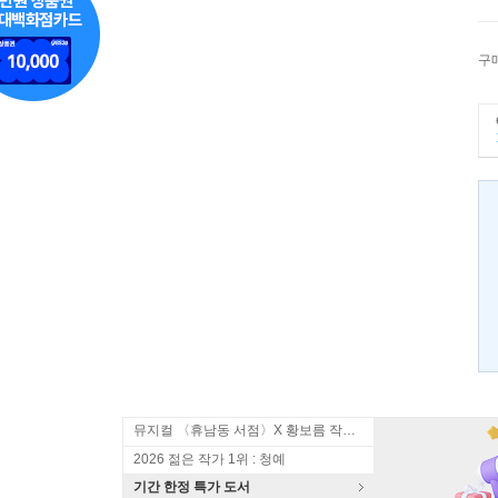
구
뮤지컬 〈휴남동 서점〉X 황보름 작가 북토크
2026 젊은 작가 1위 : 청예
기간 한정 특가 도서