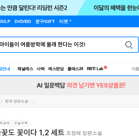
D/LP
DVD/BD
문구
/GIFT
티켓
독서유형검사
장안내
채널예스
사락
예스펀딩
클래스24
RBTI Lab
여
독서유형검사
AI 일문백답
의견 남기면 YES상품권!
한국 장편소설
득공제
오늘의책
꽃도 꽃이다 1,2 세트
조정래 장편소설