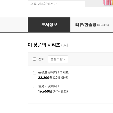
오직, 예스24에서만
풀꽃도 꽃이다 1,2 세트
도서정보
리뷰/한줄평
(324/496)
이 상품의 시리즈
(3개)
품절포함
전체
풀꽃도 꽃이다 1,2 세트
33,300
원
(10% 할인)
풀꽃도 꽃이다 1
16,650
원
(10% 할인)