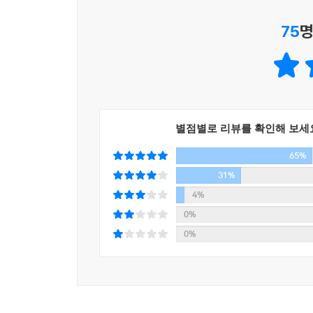
영위해야 함을 강조하기 위해 소설의 제목을 『풀꽃
75
명
작가는 매끄러운 영어 구사를 위한다는 명목으로 
있는 왕따 문제, 부모의 성적 관리에 짓눌려 가슴
공공연하게 인정되는 교육 가치관 등등 사회 곳곳을
누구 하나 허투루 포기할 수 없는, 우리는 모두 풀꽃
별점별로 리뷰를 확인해 보세
65%
무너진 공교육의 실태 속에서도 잡초처럼 꿋꿋이 신
삶의 목표는 고교생 아들의 대학 진학뿐인 전업주
31%
찾아온 미국인 포먼, 심화되고 있는 학교 폭력의
4%
되고 있다는 사실을 스스로 알게 해주는 초등학교 
0%
0%
또한 아빠처럼 대기업 간부가 되기 위해 공부하기보
만화가가 되겠다는 자신의 꿈을 이해하지 못하는 엄
알코올중독인 아버지와 불우한 가정 환경 때문에 
구축한 시스템에 벗어나기 위해 발버둥 치는 이 시