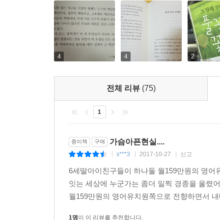
한국 사회의 가치관을 고민하는 이들을 위한 우리 
OECD 회원국들 중에 가장 긴 시간을 공부하는
자살하는 학생은 하루 평균 1.5명, 급기야 성
4
4
2
『풀꽃도 꽃이다』는 ‘단 한 사람도 포기해서는 안 
사회 속에서 급격한 경제 성장의 이면에 자리 잡
전체 리뷰
(75)
가치를 경직화하는가를 되짚는다.
1
이 시대 교육의 현재를 중심으로 부모와 교사, 학생
할 삶의 가치는 무엇이며 인간은 어떻게 살아야 하
가슴아픈현실....
종이책
구매
이야기한다. 성적과 능력을 기준으로 줄 세워지는 
s***3
2017-10-27
신고
|
|
|
함께 읽어야 할 소설이다.
6세딸아이친구들이 하나둘 월159만원의 영어
잇는 세상에 누군가는 좀더 일찍 경종을 울렸
월159만원의 영어유치원쪽으로 전향하면서 내내
1명
이 이 리뷰를 추천합니다.