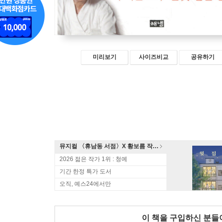
미리보기
사이즈비교
공유하기
뮤지컬 〈휴남동 서점〉X 황보름 작가 북토크
2026 젊은 작가 1위 : 청예
기간 한정 특가 도서
오직, 예스24에서만
이 책을 구입하신 분