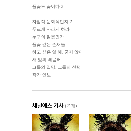
풀꽃도 꽃이다 2
자발적 문화식민지 2
푸르게 자라게 하라
누구의 잘못인가
풀꽃 같은 존재들
하고 싶은 일 해, 굶지 않아
새 빛의 배움터
그들의 열망, 그들의 선택
작가 연보
채널예스 기사
(21개)