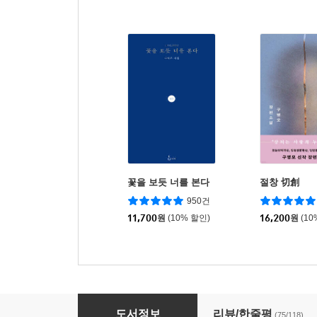
꽃을 보듯 너를 본다
절창 切創
950건
11,700
원
(10% 할인)
16,200
원
(10
풀꽃도 꽃이다 2
도서정보
리뷰/한줄평
(75/118)