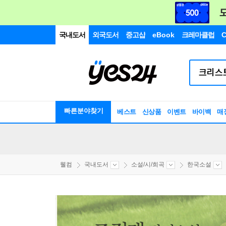
국내도서
외국도서
중고샵
eBook
크레마클럽
C
빠른분야찾기
베스트
신상품
이벤트
바이백
매
웰컴
국내도서
소설/시/희곡
한국소설