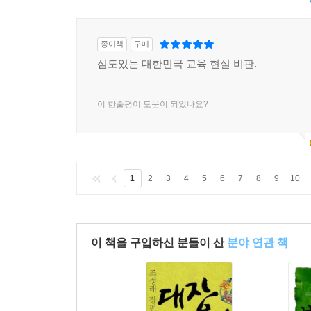
종이책
구매
심도있는 대한민국 교육 현실 비판.
이 한줄평이 도움이 되었나요?
1
2
3
4
5
6
7
8
9
10
이 책을 구입하신 분들이 산
분야 연관 책