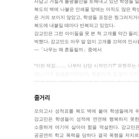
사납고 거칠게 불평불만을 토해내고 있던 학생들 일
복도의 벽에 나붙은 인쇄물 앞에는 아직도 많은 학
은 거의 보이지 않았고, 학생들 표정은 찡그러지
복도에 내붙일 때마다 반복되고 있었다.
강교민은 그런 아이들을 못 본 척 고개를 약간 돌리
벅했다. 강교민도 아무 말 없이 고개를 끄덕여 인사를
---「나무는 왜 흔들릴까」중에서
“이런 제길……, 나부터 상담 시작인가?” 유현우는
에나 겨우 얼굴을 대하는데, 특별히 뭐 할 말이 있지
“이런 제길. 그렇게 살다 보면 한 달이고, 두 달이
“……”
줄거리
유현우는 머쓱한 얼굴로 눈대답을 했다.
“그게 말이 되는 소린가? 아들의 글에서 엄마하고는
모의고사 성적표를 복도 벽에 붙여 학생들에게 위
실은 그 반대야. 자네 죄가 제일 커!”
강교민은 학생들이 성적에 연연해 행복하지 못한
“그게 무슨 소리야……?”
소중하게 여기며 살아야 함을 역설한다. 강교민
“자넨 애를 내다버린 거나 마찬가지였고, 아이에게
공공연히 학교 폭력을 당하다 결국 폭행을 저지르
는 것이 당연한 거지. 죄가 없어서가 아니고 말이야.