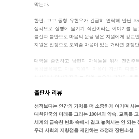
막는다.
---「나는 나 혼자일 뿐이다」중에서
한편, 고교 동창 유현우가 긴급히 연락해 만난 
“엄마들 사랑? 그거 자식들 죽이는 독약이에요.”
생각으로 실행에 옮기기 직전이라는 이야기를 듣고
밥 안 먹으면? 배고파! 하는 식의 문답놀이를 하는
불신과 불만으로 마음의 문을 닫은 지원에게 강교
“허참……, 그런 대답을 어떻게 그렇게 순식간에 재빨
지원은 진정으로 도와줄 마음이 있는 거라면 경쟁만
강교민은 하도 어이가 없어서 아이를 물끄러미 쳐다
“네에, 그건 우리들끼리 가끔 하는 말이에요.”
대학을 졸업하고 남편과 자식들을 위해 전업주부의
아이는 태연하게 말했다.
동참했음에도 아들 지원의 마음이 자신과 다르다
아이들이 저희들끼리 핸드폰으로 문자를 주고받을 때 
세상이나 마찬가지’라는 말을 들으며 공감과 위로
알고 있었다. 그러나 저희들에 대한 엄마의 사랑을 
모습이 생각나 왠지 고소한 느낌을 받으면서도 지원
강교민은 풍선에서 바람이 빠지듯 전신의 맥이 풀리
출판사 리뷰
며 엄마의 마음을 이해시킬 것인가……, 강교민은
같은 반 친구인 서주상이 힘세고 싸움 잘하는 전
하는 길이었다.
성적보다는 인간의 가치를 더 소중하게 여기며 사는
주지 못하는 유지원은 분노에 휩싸이고, 서주상과 
대한민국의 미래를 그리는 100년의 약속, 교육을 
전남호와 한태식은 학교 안의 또 다른 약자인 기
---「엄마가 없는 곳으로」중에서
세계의 급속한 변화 속에서 결코 놓쳐서는 안 되는 
야단을 맞는다. 그러나 자신의 잘못을 깊이 뉘우친
우리 사회의 지향점을 제안하는 조정래 장편소설