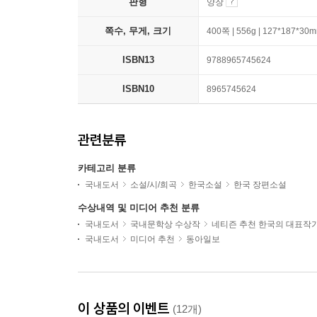
판형
양장
쪽수, 무게, 크기
400쪽 | 556g | 127*187*30
ISBN13
9788965745624
ISBN10
8965745624
관련분류
카테고리 분류
국내도서
소설/시/희곡
한국소설
한국 장편소설
수상내역 및 미디어 추천 분류
국내도서
국내문학상 수상작
네티즌 추천 한국의 대표작
국내도서
미디어 추천
동아일보
이 상품의 이벤트
(12개)