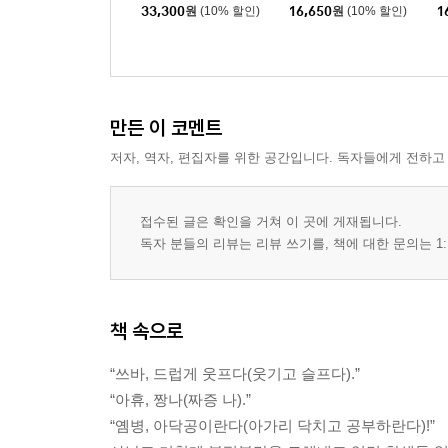
33,300
원
(10% 할인)
16,650
원
(10% 할인)
1
만든 이 코멘트
저자, 역자, 편집자를 위한 공간입니다. 독자들에게 전하고
접수된 글은 확인을 거쳐 이 곳에 게재됩니다.
독자 분들의 리뷰는 리뷰 쓰기를, 책에 대한 문의는 1:
책 속으로
“쓰바, 드럽게 웃프다(웃기고 슬프다).”
“아휴, 짱나(짜증 나).”
“옘병, 아닥공이란다(아가리 닥치고 공부하란다)!”