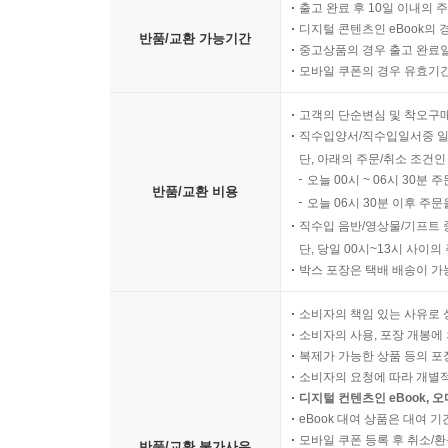
출고 완료 후 10일 이내의 
디지털 콘텐츠인 eBook의 
반품/교환 가능기간
중고상품의 경우 출고 완료일
모바일 쿠폰의 경우 유효기간(
고객의 단순변심 및 착오구
직수입양서/직수입일서중 일
단, 아래의 주문/취소 조건인
오늘 00시 ~ 06시 30분 
반품/교환 비용
오늘 06시 30분 이후 주문
직수입 음반/영상물/기프트 
단, 당일 00시~13시 사이
박스 포장은 택배 배송이 가
소비자의 책임 있는 사유로 
소비자의 사용, 포장 개봉에 
복제가 가능한 상품 등의 포장을 
소비자의 요청에 따라 개별
디지털 컨텐츠인 eBook, 
eBook 대여 상품은 대여 기
모바일 쿠폰 등록 후 취소/환
반품/교환 불가사유