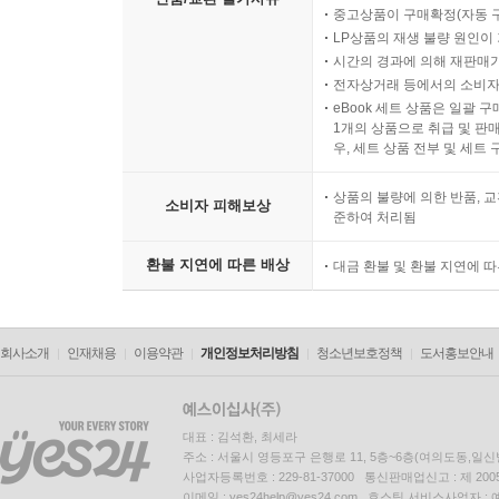
중고상품이 구매확정(자동 
LP상품의 재생 불량 원인이 기
시간의 경과에 의해 재판매가
전자상거래 등에서의 소비자
eBook 세트 상품은 일괄 
1개의 상품으로 취급 및 판매
우, 세트 상품 전부 및 세트
상품의 불량에 의한 반품, 교
소비자 피해보상
준하여 처리됨
환불 지연에 따른 배상
대금 환불 및 환불 지연에 
회사소개
인재채용
이용약관
개인정보처리방침
청소년보호정책
도서홍보안내
대표 : 김석환, 최세라
주소 : 서울시 영등포구 은행로 11, 5층~6층(여의도동,일신
사업자등록번호 : 229-81-37000 통신판매업신고 : 제 200
이메일 : yes24help@yes24.com 호스팅 서비스사업자 :