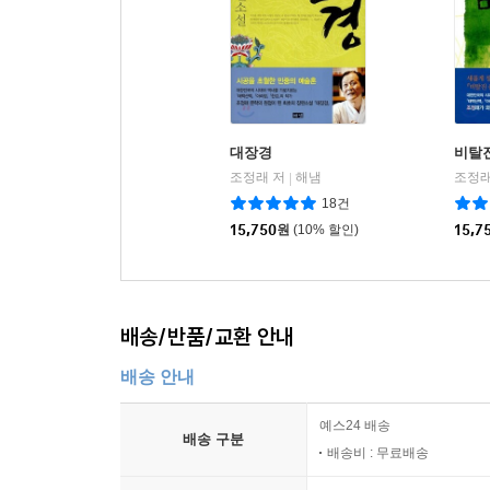
대장경
비탈
조정래 저
해냄
조정래
|
18건
15,750
원
(10% 할인)
15,7
배송/반품/교환 안내
배송 안내
예스24 배송
배송 구분
배송비 : 무료배송