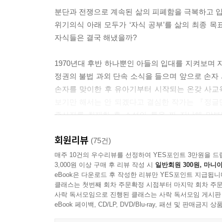
분단과 전쟁으로 계속된 삶의 피폐함을 극복하고 입에
위기의식 아래 모두가 ‘자식 공부’를 삶의 최종 목표
자식들은 결국 해냈을까?
1970년대 후반 하나뿐인 아들의 입대를 지켜보며 
정권의 불법 과외 단속 소식을 들으며 앞으로 손자
손자를 맞이한 후 유아기부터 시작되는 온갖 사교
보기만 해서는 안 되겠다고 결심한 작가는 『정글
종사자를 취재한 후 소설의 틀을 짜 지난해 말부
내놓는다.
회원리뷰
(75건)
더 이상 간과해서는 안 될 무한 경쟁의 각축장
매주 10건의 우수리뷰를 선정하여 YES포인트 3만원을 드
3,000원 이상 구매 후 리뷰 작성 시
일반회원 300원, 마니아
eBook은 다운로드 후 작성한 리뷰만 YES포인트 지급됩니
이 소설은 전국 680만 초·중·고생들이 자신의 
클래스는 첫번째 회차 주문확정 시점부터 마지막 회차 주문
현재를 진단하고 우리 모두 함께 그려야 할 대한민
사락 독서모임으로 진행된 클래스는 사락 독서모임 게시판
조화를 꿈꾸는 이때, 보다 많은 돈과 좀 더 높은 
eBook 페이백, CD/LP, DVD/Blu-ray, 패션 및 판매금
피어나는 길가의 잡풀에서도 꽃이 피어나고 그 아