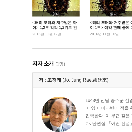
읽다
읽다
<해리 포터와 저주받은 아
<해리 포터와 저주받은 
이> 1,2부 각각 1,3위로 인
이 1부> 예약 판매 중에 
기 과시
2016년 11월 17일
2016년 11월 10일
저자 소개
(1명)
저 :
조정래
(Jo, Jung Rae,趙廷來)
1943년 전남 승주군 
이 있어 이과반에 적을
입학한다. 이 무렵 같은
다. 단편집 『어떤 전설』