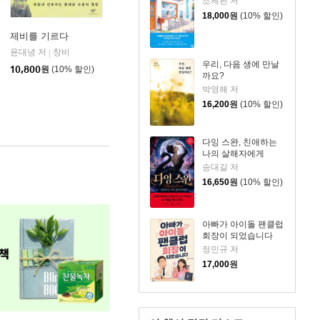
조세핀 저
18,000
원
(10% 할인)
제비를 기르다
윤대녕 저
창비
은행나무
|
|
우리, 다음 생에 만날
10,800
원
(10% 할인)
까요?
박영해 저
16,200
원
(10% 할인)
다잉 스완, 친애하는
나의 살해자에게
송대길 저
16,650
원
(10% 할인)
아빠가 아이돌 팬클럽
회장이 되었습니다
정민규 저
17,000
원