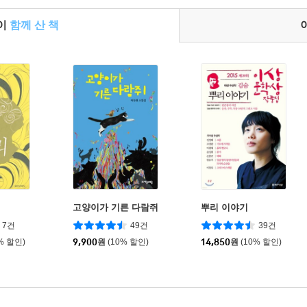
들이
함께 산 책
고양이가 기른 다람쥐
뿌리 이야기
7건
49건
39건
% 할인)
9,900
원
(10% 할인)
14,850
원
(10% 할인)