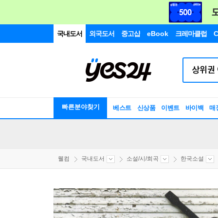
국내도서
외국도서
중고샵
eBook
크레마클럽
C
빠른분야찾기
베스트
신상품
이벤트
바이백
매
웰컴
국내도서
소설/시/희곡
한국소설