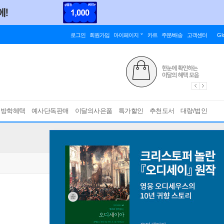
로그인
회원가입
마이페이지
카트
주문/배송
고객센터
Gl
름방학혜택
예사단독판매
이달의사은품
특가할인
추천도서
대량/법인