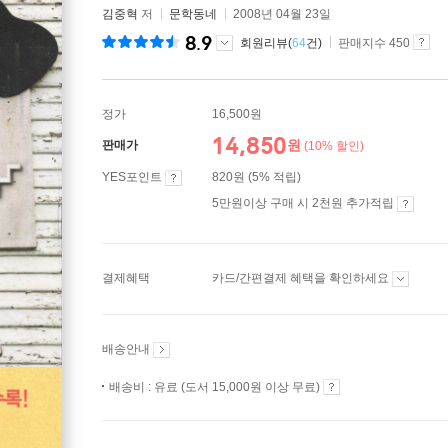
김중혁
저
문학동네
2008년 04월 23일
8.9
회원리뷰(
64
건)
판매지수 450
정가
16,500원
14,850
원
판매가
(10% 할인)
YES포인트
820원 (5% 적립)
5만원이상 구매 시 2천원 추가적립
결제혜택
카드/간편결제 혜택을 확인하세요
배송안내
배송비 : 유료 (도서 15,000원 이상 무료)