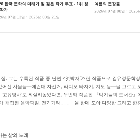
026 한국 문학의 미래가 될 젊은 작가 투표 - 1위 청
여름의 문장들
 작가
2026년 07월 08일 ~ 2026
26년 07월 13일 ~ 2026년 08월 21일
. 그는 수록된 작품 중 단편 <엇박자D>란 작품으로 김유정문학상
없어진 사물들―예컨대 자전거, 라디오 타자기, 지도 등―을 고르고 
 ‘고유명사’로 되살려놓았다면, 두번째 작품집 『악기들의 도서관』
 소리가 채집된 음악파일, 전기기타……―을 한데 모아 다양한 그리고 
나는 삶의 노래