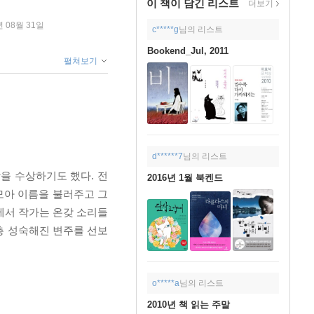
이 책이 담긴
리스트
더보기
년 08월 31일
c*****g
님의 리스트
Bookend_Jul, 2011
펼쳐보기
d******7
님의 리스트
을 수상하기도 했다. 전
2016년 1월 북켄드
모아 이름을 불러주고 그
에서 작가는 온갖 소리들
한층 성숙해진 변주를 선보
o*****a
님의 리스트
2010년 책 읽는 주말