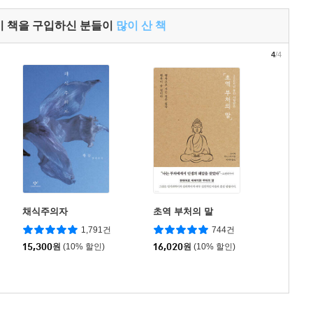
이 책을 구입하신 분들이
많이 산 책
4
/4
채식주의자
초역 부처의 말
1,791건
744건
15,300
원
(10% 할인)
16,020
원
(10% 할인)