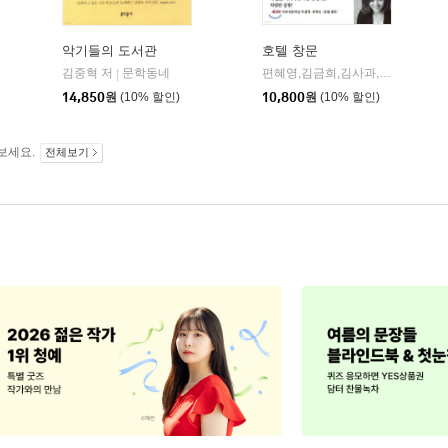
악기들의 도서관
호텔 창문
김중혁 저
문학동네
편혜영,김금희,김사과,김혜진,이주란,조남주,최은미 저
|
14,850
원
(10% 할인)
10,800
원
(10% 할인)
보세요.
전체보기