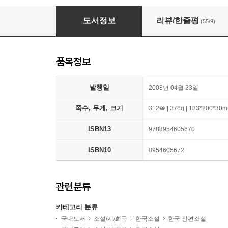
악기들의 도서관
도서정보
리뷰/한줄평
(55/9)
품목정보
발행일
2008년 04월 23일
쪽수, 무게, 크기
312쪽 | 376g | 133*200*30
ISBN13
9788954605670
ISBN10
8954605672
관련분류
카테고리 분류
국내도서
소설/시/희곡
한국소설
한국 장편소설