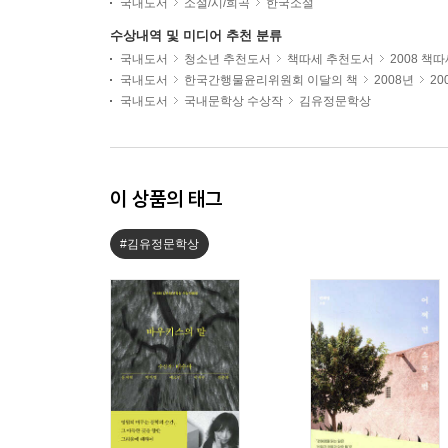
국내도서
소설/시/희곡
한국소설
수상내역 및 미디어 추천 분류
국내도서
청소년 추천도서
책따세 추천도서
2008 책
국내도서
한국간행물윤리위원회 이달의 책
2008년
20
국내도서
국내문학상 수상작
김유정문학상
이 상품의 태그
#김유정문학상