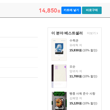
14,850
카트에 넣기
바로구매
원
이 분야 베스트셀러
더보기
수족관
유래혁 저
15,930
원
(10% 할인)
모순
양귀자 저
11,700
원
(10% 할인)
빵충 사육 준수 사항
김혜영 저
15,120
원
(10% 할인)