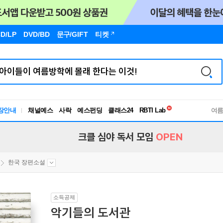
D/LP
DVD/BD
문구
/GIFT
티켓
장안내
채널예스
사락
예스펀딩
클래스24
독서유형검사
여
RBTI Lab
독서유형검사
크클 심야 독서 모임
OPEN
한국 장편소설
소득공제
악기들의 도서관