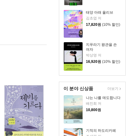
태양 아래 올리브
김초엽 저
17,820
원
(10% 할인)
지푸라기 왕관을 쓴
여자
박상영 저
16,920
원
(10% 할인)
이 분야 신상품
더보기
나는 나를 애도합니다
배진희 저
10,800
원
기적의 하도리카페