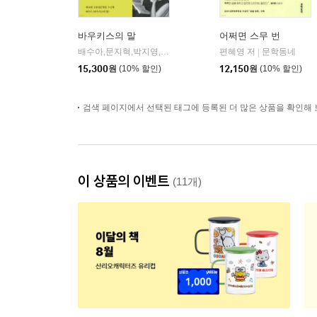
바우키스의 말
어쩌면 스무 번
배수아,문지혁,박지영,예소연,이서수,전춘화 저
편혜영 저
은행나무
문학동네
|
|
15,300
원
(10% 할인)
12,150
원
(10% 할인)
검색 페이지에서 선택된 태그에 등록된 더 많은 상품을 확인해 
이 상품의 이벤트
(11개)