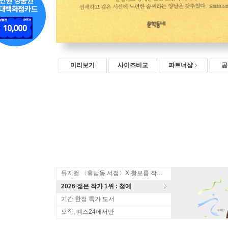
미리보기
사이즈비교
파트너샵
공
뮤지컬 〈휴남동 서점〉X 황보름 작가 북토크
2026 젊은 작가 1위 : 청예
기간 한정 특가 도서
오직, 예스24에서만