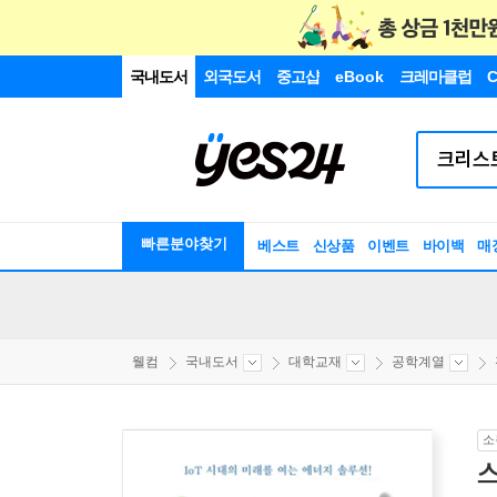
국내도서
외국도서
중고샵
eBook
크레마클럽
C
빠른분야찾기
베스트
신상품
이벤트
바이백
매
웰컴
국내도서
대학교재
공학계열
소