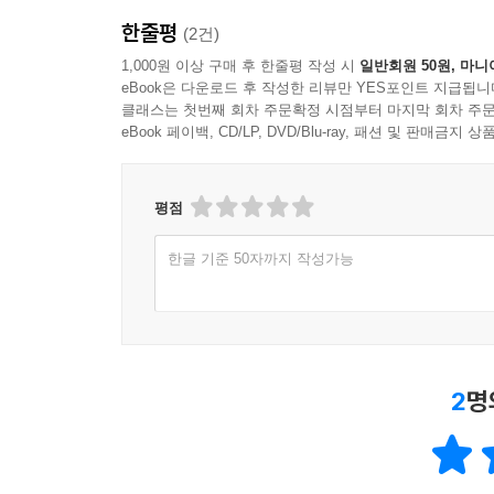
Section. 03 스마트엘렉서비스 국내·외 시장동향
한줄평
(2건)
Section. 04 실시간요금제의 국내·외 도입현황
Section. 05 최적 전력계통운영 및 사이버보안
1,000원 이상 구매 후 한줄평 작성 시
일반회원 50원, 마니
eBook은 다운로드 후 작성한 리뷰만 YES포인트 지급됩니
Section. 06 데이터관리 공동 플랫폼과 표준화
클래스는 첫번째 회차 주문확정 시점부터 마지막 회차 주문
eBook 페이백, CD/LP, DVD/Blu-ray, 패션 및 판매금
Chapter. 10 결언
Section. 01 스마트그리드의 정리
Section. 02 결 론
평점
한글 기준 50자까지 작성가능
2
명