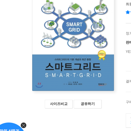
최
정
판
Y
결
구
사이즈비교
공유하기