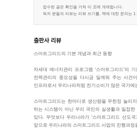
Section. 01 스마트플레이스의 개요
접수된 글은 확인을 거쳐 이 곳에 게재됩니다.
Section. 02 AMI의 국내?외 기술개발 동향
독자 분들의 리뷰는 리뷰 쓰기를, 책에 대한 문의는 1:
Section. 03 AMI의 국내?외 시장 동향
Section. 04 스마트 세대분전반
Section. 05 스마트 소비자(Smart Consumer) 분야
출판사 리뷰
Section. 06 스마트그리드와 전력품질
스마트그리드의 기본 개념과 최근 동향
Chapter. 6 스마트그리드로 신재생 꽃피운다
Section. 01 스마트 신재생(Smart Renewable)
차세대 에너지관리 프로그램 ‘스마트그리드’의 기
Section. 02 스마트 신재생 국내?외 기술개발
전력관리의 중요성을 다시금 일깨워 주는 사건이
Section. 03 스마트 신재생 국내?외 시장동향
인프라로서 우리나라처럼 전기소비가 많은 국가에는 
Section. 04 비즈니스모델 및 풍력발전 예측프로그
Section. 05 세계적인 대전력 계통연계의 예
스마트그리드는 한마디로 생산량을 무한정 늘리지
Section. 06 스마트그리드하의 계통연계 규정
하는 시스템이 아닌 우리 국민의 실생활과 밀접한
있다. 무엇보다 우리나라가 ‘스마트그리드 선도국
Chapter. 7 컨버전스 IT가 미래비즈니스를 지배
앞으로 우리나라의 스마트그리드 사업의 진행과정을 
Section. 01 컨버전스(Convergence) IT