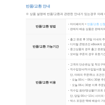
반품/교환 안내
※ 상품 설명에 반품/교환과 관련한 안내가 있는경우 아래 
마이페이지 >
반품/교환 신청
반품/교환 방법
판매자 배송 상품은 판매자와
출고 완료 후 10일 이내의 
디지털 콘텐츠인 eBook의 
반품/교환 가능기간
중고상품의 경우 출고 완료일
모바일 쿠폰의 경우 유효기간(
고객의 단순변심 및 착오구
직수입양서/직수입일서중 일
단, 아래의 주문/취소 조건인
오늘 00시 ~ 06시 30분 
반품/교환 비용
오늘 06시 30분 이후 주문
직수입 음반/영상물/기프트 
단, 당일 00시~13시 사이
박스 포장은 택배 배송이 가