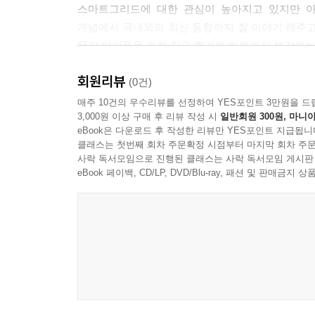
Section. 02 네트워크와 전력선통신(PLC)
스마트그리드에 대한 관심이 높아지고 있지만 아
Section. 03 전력선통신(PLC)사업의 국내외 시장
개념에서 국내외의 최신 동향까지 잘 이야기 해주고 
Section. 04 전력선통신 응용분야
우리 아이들을 위한 지구 환경의 미래까지 생각하는 
Section. 05 전력선통신 주요 기술
회원리뷰
Section. 06 전력IT의 국제표준화
- 문승일(서울대 공과대학 전기공학부 교수)
(0건)
매주 10건의 우수리뷰를 선정하여 YES포인트 3만원을 드
3,000원 이상 구매 후 리뷰 작성 시
일반회원 300원, 마니아
Chapter. 8 전기자동차 실증사업 및 응용분야
얼마 전 초유의 정전사태가 일어났다. 스마트그
eBook은 다운로드 후 작성한 리뷰만 YES포인트 지급됩니
Section. 01 전기자동차 육성 및 국내·외 동향
필요한 시스템이다. 만들어 낼 수 있는 한정된 
클래스는 첫번째 회차 주문확정 시점부터 마지막 회차 주문
Section. 02 스마트수송 국내·외 시장 동향
낮춰서 일반인들과 학생들에게 전력시장의 현 주소와
사락 독서모임으로 진행된 클래스는 사락 독서모임 게시판
Section. 03 플러그인(Plug-in) 전기 충전소
- 정도영( 전력거래소 성장기술실 처장)
eBook 페이백, CD/LP, DVD/Blu-ray, 패션 및 판매금
Section. 04 전기자동차의 연료탱크
Section. 05 미래 전기자동차 응용
스마트그리드는 온실가스를 줄이는데 중요한 역할
Section. 06 스마트수송 표준화
상용화되어야 한다. 하지만 아직 국민 대다수가 
것도 중요하지만 나무가 잘 자라도록 가꾸는 것도
Chapter. 9 실시간 전기요금제를 위한 스마트엘렉
의미에서 이 책은 시의적절하게 우리 곁에 나와 주었
Section. 01 전기요금제의 개요
- 정진도(충남 환경기후개발센터 및 호서대 기후변
Section. 02 실시간요금제도의 도입 및 계산과정