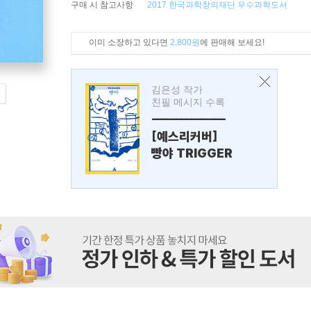
구매 시 참고사항
2017 한국과학창의재단 우수과학도서
이미 소장하고 있다면
2,800원
에 판매해 보세요!
김은성 작가
친필 메시지 수록
---------------
[예스리커버]
빵야 TRIGGER