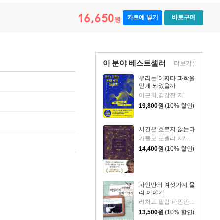
16,650
카트에 넣기
바로구매
원
이 분야 베스트셀러
더보기
우리는 어쩌다 과학을
믿게 되었을까
이근희,김갑진 저
19,800
원
(10% 할인)
시간은 흐르지 않는다
카를로 로벨리 저/이중원 역
14,400
원
(10% 할인)
파인만의 여섯가지 물
리 이야기
리처드 필립 파인만 저/박병철 역
13,500
원
(10% 할인)