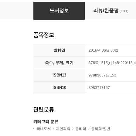
불멸의 원자
도서정보
리뷰/한줄평
(1/41)
품목정보
발행일
2016년 06월 30일
쪽수, 무게, 크기
376쪽 | 515g | 145*220*18
ISBN13
9788983717153
ISBN10
8983717157
관련분류
카테고리 분류
국내도서
자연과학
물리학
물리학 일반