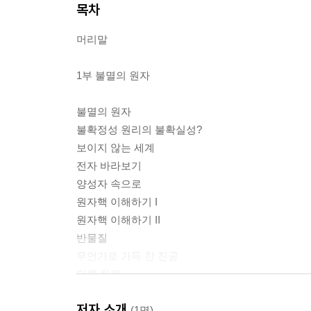
목차
머리말
1부 불멸의 원자
불멸의 원자
불확정성 원리의 불확실성?
보이지 않는 세계
전자 바라보기
양성자 속으로
원자핵 이해하기 I
원자핵 이해하기 II
반물질
무언가로 가득 찬 진공
다른 차원
저자 소개
2부 쉬운 듯 우아하게
(1명)