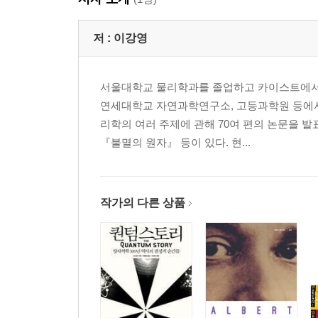
쉬운 듯 우아하게
저 :
이강영
반신반인의 좌절
두 천재 이야기
서울대학교 물리학과를 졸업하고 카이스트에서 
사랑해
연세대학교 자연과학연구소, 고등과학원 등에서
어떤 지식인
리학의 여러 주제에 관해 70여 편의 논문을 발
슬픈 에렌페스트
『불멸의 원자』 등이 있다. 현...
프라하의 아인슈타인
물리학, 정치, 그리고 리더
거장 베포 I
거장 베포 II
작가의 다른 상품
어떤 화성인
버클리의 연금술사
3부 입자 전쟁
하늘의 입자