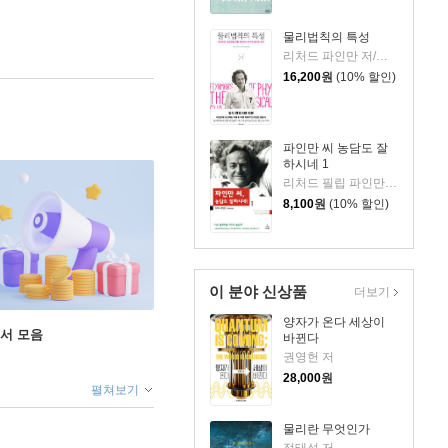
물리법칙의 특성
리처드 파인만 저/안동완 역
16,200
원
(10% 할인)
파인만 씨 농담도 잘
하시네 1
리처드 필립 파인만 저/김희봉 역
8,100
원
(10% 할인)
이 분야 신상품
더보기
양자가 온다 세상이
도서 모음
바뀐다
권영헌 저
28,000
원
펼쳐보기
물리란 무엇인가