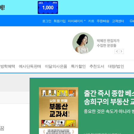
로그인
회원가입
마이페이지
카트
주문/배송
고객센터
Gl
름방학혜택
예사단독판매
이달의사은품
특가할인
추천도서
대량/법인
 꿈