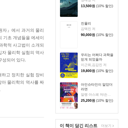
정태성 저
13,500
원
(10% 할인)
진물리
김택진 저
 원자』에서 과거의 물리
90,000
원
(10% 할인)
의 기초 개념들을 에세이
 과학적 사고법이 소개되
 입자 물리학 실험의 역사
우리는 어쩌다 과학을
구성되어 있다.
믿게 되었을까
이근희,김갑진 저
19,800
원
(10% 할인)
대하고 정치한 실험 장비
삼아 물리학의 역사를 짜
아인슈타인이 알았더
라면
.
알랭 아스페 저/손윤지 역/채은미 감수
25,200
원
(10% 할인)
이 책이 담긴
리스트
더보기