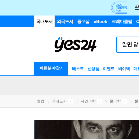
국내도서
외국도서
중고샵
eBook
크레마클럽
C
빠른분야찾기
베스트
신상품
이벤트
바이백
매
웰컴
국내도서
자연과학
물리학
물