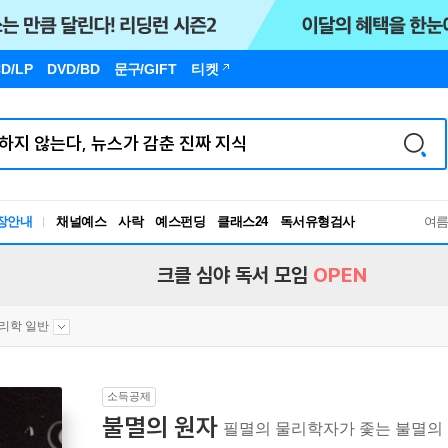
D/LP
DVD/BD
문구
/GIFT
티켓
장안내
채널예스
사락
예스펀딩
클래스24
독서유형검사
여
RBTI Lab
독서유형검사
크클 심야 독서 모임
OPEN
리학 일반
소득공제
불멸의 원자
필멸의 물리학자가 좇는 불멸의