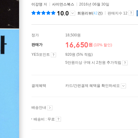
이강영
저
사이언스북스
2016년 06월 30일
10.0
회원리뷰(
42
건)
판매지수 12
정가
18,500원
16,650
원
판매가
(10% 할인)
YES포인트
920원 (5% 적립)
5만원이상 구매 시 2천원 추가적립
결제혜택
카드/간편결제 혜택을 확인하세요
배송안내
배송비 : 무료