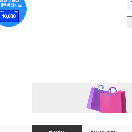
[세트] 조지 오웰 컬렉션 (전2권)