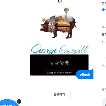
조
정
판
Y
추
결
공유하기