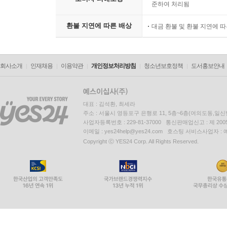
준하여 처리됨
환불 지연에 따른 배상
대금 환불 및 환불 지연에 
회사소개
인재채용
이용약관
개인정보처리방침
청소년보호정책
도서홍보안내
대표 : 김석환, 최세라
주소 : 서울시 영등포구 은행로 11, 5층~6층(여의도동,일신
사업자등록번호 : 229-81-37000 통신판매업신고 : 제 200
이메일 : yes24help@yes24.com 호스팅 서비스사업자 :
Copyright ⓒ YES24 Corp. All Rights Reserved.