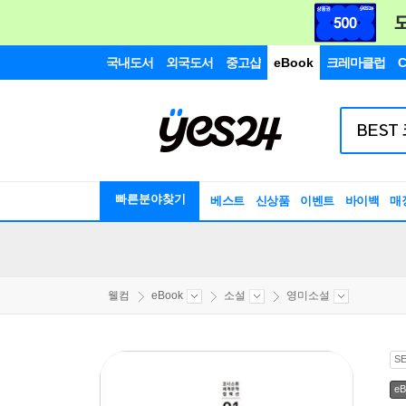
국내도서
외국도서
중고샵
eBook
크레마클럽
C
빠른분야찾기
베스트
신상품
이벤트
바이백
매
웰컴
eBook
소설
영미소설
S
eB