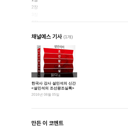
2장
3장
4장
5장
채널예스 기사
6장
(1개)
7장
8장
9장
10장
읽다
작품 해설 -《동물농장》과 배반당한 혁명
한국사 강사 설민석의 신간
<설민석의 조선왕조실록>
사회주의혁명의 메타포, 《동물농장》
새로운 1위
2016년 08월 05일
《동물농장》은 어떻게 나왔나
혁명은 필연적으로 실패하는가
만든 이 코멘트