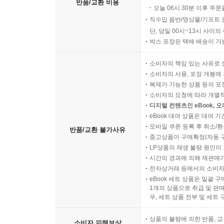
반품/교환 비용
오늘 06시 30분 이후 주문
직수입 음반/영상물/기프트 
단, 당일 00시~13시 사이
박스 포장은 택배 배송이 가
소비자의 책임 있는 사유로 
소비자의 사용, 포장 개봉에 
복제가 가능한 상품 등의 포장을 
소비자의 요청에 따라 개별
디지털 컨텐츠인 eBook, 
eBook 대여 상품은 대여 기
모바일 쿠폰 등록 후 취소/환
반품/교환 불가사유
중고상품이 구매확정(자동 
LP상품의 재생 불량 원인이 기
시간의 경과에 의해 재판매가
전자상거래 등에서의 소비자
eBook 세트 상품은 일괄 
1개의 상품으로 취급 및 판매
우, 세트 상품 전부 및 세트
상품의 불량에 의한 반품, 교
소비자 피해보상