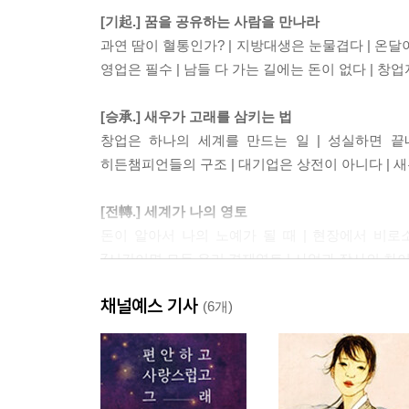
[기起.] 꿈을 공유하는 사람을 만나라
과연 땀이 혈통인가? | 지방대생은 눈물겹다 | 온달
영업은 필수 | 남들 다 가는 길에는 돈이 없다 | 창
[승承.] 새우가 고래를 삼키는 법
창업은 하나의 세계를 만드는 일 | 성실하면 끝내
히든챔피언들의 구조 | 대기업은 상전이 아니다 | 새우
[전轉.] 세계가 나의 영토
돈이 알아서 나의 노예가 될 때 | 현장에서 비로소
7시간이면 모두 우리 경제영토 | 사업과 장사의 차
채널예스 기사
[결結.] 행동하는 인문학
(6개)
어른들이 틀렸다 | 생각은 경험을 먹고 자란다 | 청
이야기를 마치며_ 김종록
영웅이 없는 시대, 땀방울로 세운 오벨리스크