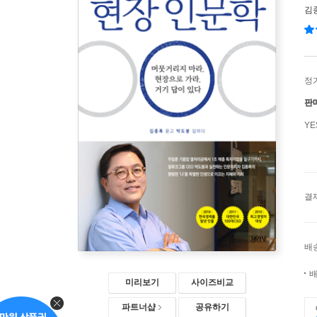
김
정
판
Y
결
배
배
미리보기
사이즈비교
파트너샵
공유하기