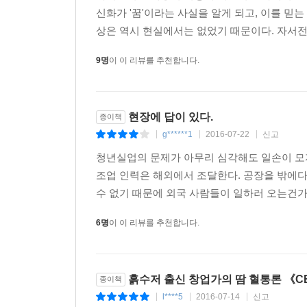
신화가 '꿈'이라는 사실을 알게 되고, 이를 믿는
상은 역시 현실에서는 없었기 때문이다. 자서전도
2007년 동양강철이 재상장되며 기업은 완전히 
벽걸이TV 외형을 고정시키는 철제부품을 철제보다 
9명
이 이 리뷰를 추천합니다.
* 1조 매출 흑자기업 ‘알루코’
숱하게 해외를 날아다니며 세계시장의 흐름을 읽고 
현장에 답이 있다.
종이책
현대알루미늄VINA를 설립해 국제 경쟁력을 갖추고
g******1
2016-07-22
신고
|
|
|
문제들과 맞닥뜨렸다.
청년실업의 문제가 아무리 심각해도 일손이 모자
그 당시 베트남에서는 사회주의 유습이 남아 있어
조업 인력은 해외에서 조달한다. 공장을 밖에다
어려움이 많았죠. 이걸 극복하려고 저와 임직원들
수 없기 때문에 외국 사람들이 일하러 오는건가. 
‘이렇게 일하면 죽는다. 우리가 도와줄 테니 그만
6명
이 이 리뷰를 추천합니다.
게 아니라 본래 모두가 이렇게 일하는 거로구나 하고 
2015년 ‘동양강철’에서 이름을 바꾼 ‘알루코’는 
흙수저 출신 창업가의 땀 혈통론 《C
종이책
협업하는 대한민국 제일의 알루미늄 전문기업이다. 
l****5
2016-07-14
신고
못된다”고 평한다. 다만 자신처럼 “그리 잘나지 못한
|
|
|