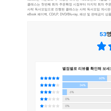
박도봉 회장(1960년생)은 산업화 3세대에 해당하
클래스는 첫번째 회차 주문확정 시점부터 마지막 회차 주문
정부로부터 금융 특혜를 받던 산업화 시기도 아니고
사락 독서모임으로 진행된 클래스는 사락 독서모임 게시판
지금의 성공을 일궈내 더 큰 주목을 받고 있다.
eBook 페이백, CD/LP, DVD/Blu-ray, 패션 및 판매금
지방대를 다니며 상장회사 오너의 꿈을 키웠다.
53
명
* 첫 월급 11만 원, 창업자금 600만원
백수 시절에 지금의 아내를 만나 방 두 칸짜리 반
옹색한 집이었다. 요즘 대학생들처럼 차일피일 취업
날리는 산업현장에 뛰어들었다. 대졸 초임이 30만
공장에서 2년 가까이 기름밥을 먹다가 다니던 공장 생
때다. 아내가 패물을 전당포에 맡기고, 처형에게 빌린
별점별로 리뷰를 확인해 보세
60%
* 대한민국 최초로 3D 열처리업체를 상장시키다
2002년, 창업한 지 14년 만에 대한민국 최초로
34%
일찍이 기술개발(R&D)의 중요성을 인식하고 중소
6%
0%
“이제 겨우 은행대출을 튼 영세업체에서 해외출장을 
0%