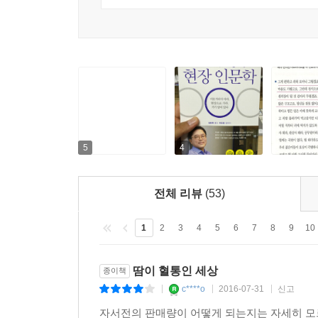
연구개발 때문이었잖아요. 지금 좀 잘 돌아간다고 현실에
1997년 IMF로 주거래은행이 문을 닫고 최대 위
케이피티는 원?달러 환율이 끝 간 데 없이 치솟
반값도 안 되는 가격에 품질은 더 좋다는 평을 받
연매출 증가율 60퍼센트를 달성하는 극적인 반전을
* 고작 10분의 1 규모의 ‘케이피티’가 ‘동양강철’을
2002년, IMF 외환위기로 법정관리 중인 동양강
5
4
주목을 받았다.
전체 리뷰
(53)
대전에 있는 동양강철 본사에 처음 출근했을 때, 
이 부실 덩어리를 떠안고 갈 수 있을까. 적당히 
1
2
3
4
5
6
7
8
9
10
금이 간 상태였습니다. 신뢰부터 회복시켜놔야 했습니
“오늘부터 아무리 어려워도 어음은 발행하지 않겠
땀이 혈통인 세상
종이책
같은데, 잘 지켜보세요. 어음 발행하는 날 대표직을
c****o
2016-07-31
신고
|
|
|
그리고 그 약속을 끝까지 지켰습니다. 인수합병이
자서전의 판매량이 어떻게 되는지는 자세히 모르
때문이에요. 군림하려고 들어서는 절대 신뢰가 쌓이지 않