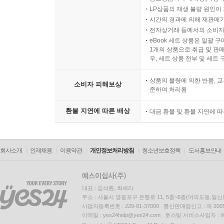
LP상품의 재생 불량 원인이 기
시간의 경과에 의해 재판매가
전자상거래 등에서의 소비자
eBook 세트 상품은 일괄 
1개의 상품으로 취급 및 판매
우, 세트 상품 전부 및 세트
상품의 불량에 의한 반품, 교
소비자 피해보상
준하여 처리됨
환불 지연에 따른 배상
대금 환불 및 환불 지연에 
회사소개
인재채용
이용약관
개인정보처리방침
청소년보호정책
도서홍보안내
대표 : 김석환, 최세라
주소 : 서울시 영등포구 은행로 11, 5층~6층(여의도동,일신
사업자등록번호 : 229-81-37000 통신판매업신고 : 제 200
이메일 : yes24help@yes24.com 호스팅 서비스사업자 :