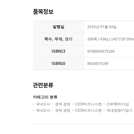
품목정보
발행일
2016년 07월 04일
쪽수, 무게, 크기
268쪽 | 436g | 145*210*20
ISBN13
9788934975199
ISBN10
8934975199
관련분류
카테고리 분류
국내도서
경제 경영
CEO/비즈니스맨
간부학/리더십
국내도서
경제 경영
CEO/비즈니스맨
국내경영/기업가