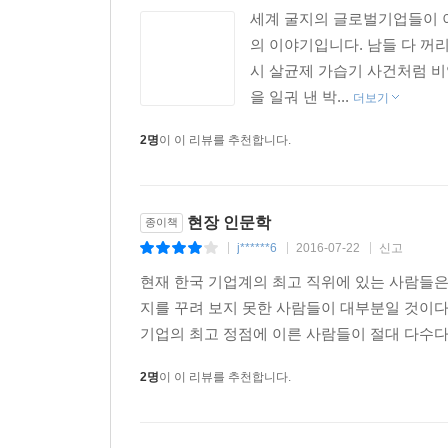
땅의 흙수저들에게 전하고 싶다고 말한다.
세계 굴지의 글로벌기업들이 이
의 이야기입니다. 남들 다 꺼리
나와 너, 기업과 사람, 부와 행복이 함께 가는 새 길
시 살균제 가습기 사건처럼 비
기업가와 인문학자가 함께 모색하는 변화의 길
을 일궈 낸 박...
더보기
2명
이 이 리뷰를 추천합니다.
어떻게 스스로 부를 만들어낼 것인가? 성공의 결실
우리 사회의 불평등 구조도 사라진다고 믿는 기업인
영세한 열처리업체에서 막노동이나 다름없는 현장 일
땀과 노력의 가치를 강조해온 그는 힘든 일은 피하
현장 인문학
종이책
길에서 벗어나 자기만의 길을 찾으라고 조언한다. 
j******6
2016-07-22
신고
|
|
|
현재 한국 기업계의 최고 직위에 있는 사람들은
대기업이나 공기업에서는 전체가 아닌 부분만 배
지를 꾸려 보지 못한 사람들이 대부분일 것이다
기술과 영업, 연구개발, 마케팅까지 두루 배울 수 있는
기업의 최고 정점에 이른 사람들이 절대 다수다
그러나 우리 사회의 불평등 구조에 대한 해결책을
2명
이 이 리뷰를 추천합니다.
청년실업과 부의 세습, 기업의 사회적 책임, 분배와