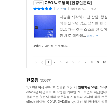
태어날 때부터 승자와 패자가 정해져버린 계층 고착
CEO 박도봉의 [현장인문학]
종이책
무의미하게 돼요. 청년들의 노력 또한 헛수고에 그
p*****d
2016-08-01
신고
|
|
|
국가 시스템이 왜 필요해요. 기업과 정부, 시민사
서평을 시작하기 전 잡담 -항
생각입니다. _p.22
책을 냈다면 읽고 싶지만 한국
CEO라는 것은 스스로 된 것
기업가와 인문학자의 색다르면서도 의미 깊은 만남
진 채로 색안경...
더보기
성공담에 어린 사람의 가치와 의미를 조명한다. 진
행복이 함께 가는 새로운 길을 묻는다.
1명
이 이 리뷰를 추천합니다.
1
2
3
4
5
6
7
8
9
10
한줄평
(306건)
1,000원 이상 구매 후 한줄평 작성 시
일반회원 50원, 마니
eBook은 다운로드 후 작성한 리뷰만 YES포인트 지급됩니
클래스는 첫번째 회차 주문확정 시점부터 마지막 회차 주문
eBook 페이백, CD/LP, DVD/Blu-ray, 패션 및 판매금