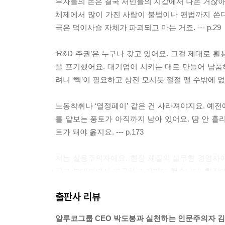
부자들의 돈은 결국 서민들의 지갑에서 나온 거잖아요
체제에서 많이 가진 사람이 불법이나 편법까지 쓴
국은 먹이사슬 자체가 파괴되고 마는 거죠. --- p.29
‘R&D 주권’은 누구나 갖고 있어요. 그걸 제대로 
을 포기했어요. 대기업이 시키는 대로 만들어 납
려니 ‘빽’이 필요하고 상전 모시듯 절절 맬 수밖에 없죠.
노동착취나 ‘열정페이’ 같은 건 사라져야지요. 예
를 얕보는 풍토가 아직까지 남아 있어요. 땀 안 흘
토가 돼야 옳지요. --- p.173
저는 실용주의자예요. 현장 체질의 실무형 경영자
하고 부대끼면서 연구하고 개발도 했습니다. 현장
스란히 드러나고 해결의 실마리도 보입니다. 우리
출판사 리뷰
무슨 문젭니까. --- p.176
알루코그룹 CEO 박도봉과 실천하는 인문주의자 
우리 세대 잘못도 아주 큽니다. 우리는 윗세대가 차