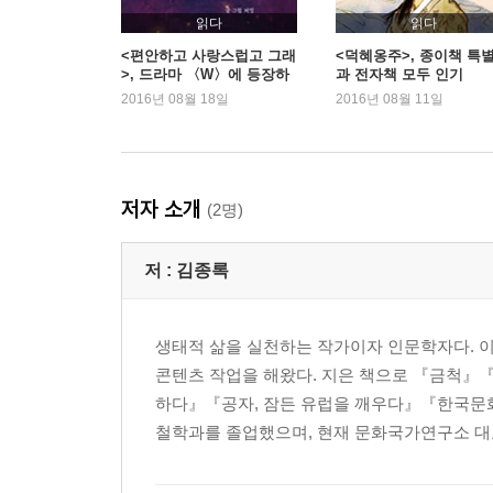
읽다
읽다
<편안하고 사랑스럽고 그래
<덕혜옹주>, 종이책 특
>, 드라마 〈W〉에 등장하
과 전자책 모두 인기
면서 2위
2016년 08월 18일
2016년 08월 11일
저자 소개
(2명)
저 :
김종록
생태적 삶을 실천하는 작가이자 인문학자다. 이
콘텐츠 작업을 해왔다. 지은 책으로 『금척
하다』『공자, 잠든 유럽을 깨우다』『한국문화
철학과를 졸업했으며, 현재 문화국가연구소 대