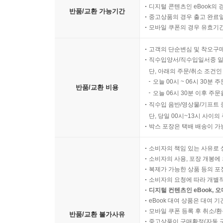
디지털 콘텐츠인 eBook의 
반품/교환 가능기간
중고상품의 경우 출고 완료일
모바일 쿠폰의 경우 유효기간(
고객의 단순변심 및 착오구
직수입양서/직수입일서중 일
단, 아래의 주문/취소 조건인
오늘 00시 ~ 06시 30분 
반품/교환 비용
오늘 06시 30분 이후 주문
직수입 음반/영상물/기프트 
단, 당일 00시~13시 사이
박스 포장은 택배 배송이 가
소비자의 책임 있는 사유로 
소비자의 사용, 포장 개봉에 
복제가 가능한 상품 등의 포장을 
소비자의 요청에 따라 개별
디지털 컨텐츠인 eBook, 
eBook 대여 상품은 대여 기
모바일 쿠폰 등록 후 취소/환
반품/교환 불가사유
중고상품이 구매확정(자동 