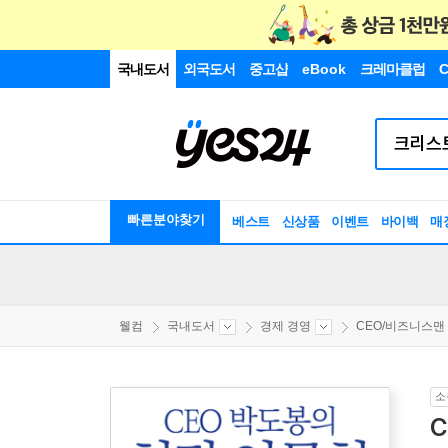
국내도서
외국도서
중고샵
eBook
크레마클럽
C
빠른분야찾기
베스트
신상품
이벤트
바이백
매
웰컴
국내도서
경제 경영
CEO/비즈니스맨
소
C