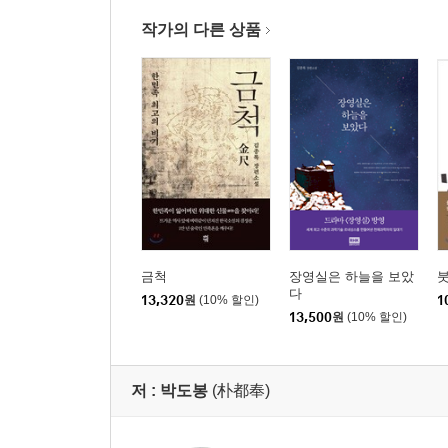
작가의 다른 상품
금척
장영실은 하늘을 보았
붓
다
13,320
원
(10% 할인)
1
13,500
원
(10% 할인)
저 :
박도봉
(朴都奉)