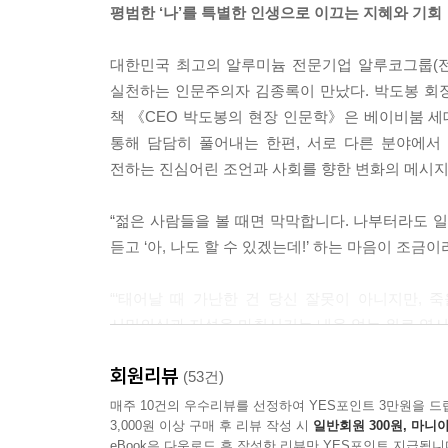
평범한 ‘나’를 특별한 인생으로 이끄는 지혜와 기회
들, 조카 세대가 치르고 있는 거고요. 지금이라도 우
8~229
대한민국 최고의 알루미늄 전문기업 알루코그룹(전
실천하는 인문주의자 김종록이 만났다. 박도봉 회장
창업이 그냥 돈 버는 일이 아니에요. 전에도 말했지
책 《CEO 박도봉의 현장 인문학》은 베이비붐 
돈이면 집도 사고 좋은 자동차도 사고 아담한 건물도
통해 담담히 풀어내는 한편, 서로 다른 분야에
전하는 진심어린 조언과 사회를 향한 변화의 메시지
--- p.238
“젊은 사람들을 볼 때면 막막합니다. 나부터라도 
듣고 ‘아, 나도 할 수 있겠는데!’ 하는 마음이 조금
“‘태어날 때 가난한 건 당신 잘못이 아니지만, 
시민의식과 지성을 마취시키는 내용 없는 위로 역시 
회원리뷰
“머뭇거리지 마라. 현장으로 가라. 거기 답이 있다.”
(53건)
무일푼 기름밥 열처리공에서 1조 매출 흑자기업을
매주 10건의 우수리뷰를 선정하여 YES포인트 3만원을 드
3,000원 이상 구매 후 리뷰 작성 시
일반회원 300원, 마니아
eBook은 다운로드 후 작성한 리뷰만 YES포인트 지급됩니