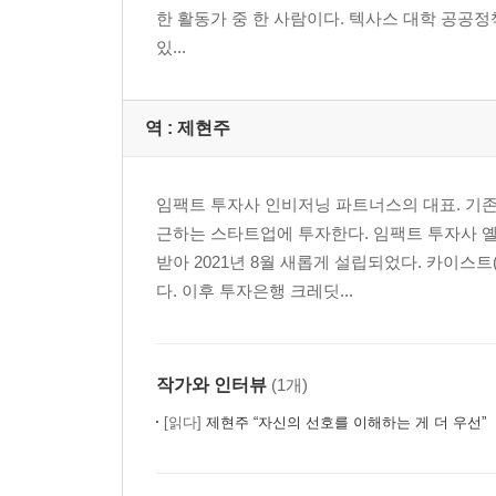
제2부 새로운 공유지의 탄생
한 활동가 중 한 사람이다. 텍사스 대학 공공정
있...
7장 대항운동과 ‘권리를 가질 권리’
자유의 불평등
정치적 의지
역 :
제현주
가난한 사람들의 선언
아메리카의 아파르트헤이트
임팩트 투자사 인비저닝 파트너스의 대표. 기
근하는 스타트업에 투자한다. 임팩트 투자사 
8장 도시의 민주주의
받아 2021년 8월 새롭게 설립되었다. 카이
빼앗긴 자들
다. 이후 투자은행 크레딧...
열린 생활 정치
기회비용의 평가
참여적 예산 운영
작가와 인터뷰
(1개)
9장 다시 식량주권으로
[읽다]
제현주 “자신의 선호를 이해하는 게 더 우선”
공기를 소유하기
식량 혁명
호모에코노미쿠스를 권좌에서 끌어내리기