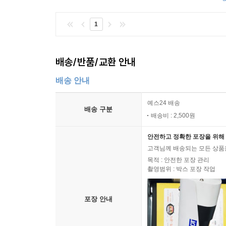
가능성에 대한 민주적 고려를 위한 수단이다. 파텔은 
1
연구에서 밝혀진 대로 인간은 본능적으로 이기심뿐 
추천사
배송/반품/교환 안내
2008년 이후에 나온, 세상의 전환점을 다룬 책 중
배송 안내
지금 한국 사회의 변화와도 맥락을 같이하는 이야기다
예스24 배송
- 우석훈 《88만원 세대》 저자
배송 구분
배송비 : 2,500원
“시장이 가장 효율적이니 시장에 맡기라는 주장에 
안전하고 정확한 포장을 위해 
- 홍춘욱 《환율의 미래》 저자
고객님께 배송되는 모든 상품을
목적 : 안전한 포장 관리
촬영범위 : 박스 포장 작업
“눈먼 기업과 정부에 자신의 운명을 맡기지 말고 적
- 한겨레
포장 안내
“시민들이여, 시장에 빼앗긴 권력을 되찾아오라.”
- 경향신문