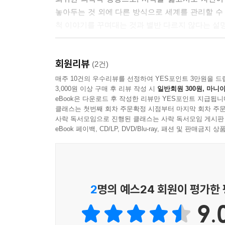
는 수단으로 전락한 것이다.
놓아두는 것 외에 다른 방식으로 세계를 관리할 수
--- p.276
척 이야기를 꾸며대는 것과 별반 다르지 않다는 설
시장을 갖다 버리는 것이 아니라 되살려내려면, 나아
실제 안톤의 실명 환자가 온전한 삶을 살려면 머릿속
한다고 말한다. 그 정치는 단번에 끝낼 수 있는 싸
회원리뷰
법을 터득해야 한다. 파텔은 오늘날의 경제와 사회
(2건)
계속되어야 할 삶의 일부이며, 끝나서는 안 될 변화
사고하도록 사회화되었다. 그러나 가격이 올바른 
매주 10건의 우수리뷰를 선정하여 YES포인트 3만원을 드
만들고 있는 사람들을 만나게 될 것이다. 그들의 모
3,000원 이상 구매 후 리뷰 작성 시
일반회원 300원, 마니아
한다는 주장이다.
eBook은 다운로드 후 작성한 리뷰만 YES포인트 지급됩니
---「옮긴이의 말」중에서
클래스는 첫번째 회차 주문확정 시점부터 마지막 회차 주문
《경제학의 배신》은 호모에코노미쿠스 개념을 만든
사락 독서모임으로 진행된 클래스는 사락 독서모임 게시판
아우르는 여러 학자의 저작에서 시장경제의 뿌리를
eBook 페이백, CD/LP, DVD/Blu-ray, 패션 및 판매금
베커와 같은 학자들의 연구가 힘 있는 자들, 특히 
반사회적 인격 장애자 ‘기업’
2
명의 예스24 회원이 평가한
파텔은 기업을 사람(法人)으로 보는 현대 법의 표
9.
정신의학회의 ‘정신 장애 진단 및 통계 편람’(제3
밝혀낸다.