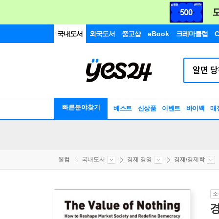
국내도서
외국도서
중고샵
eBook
크레마클럽
C
빠른분야찾기
베스트
신상품
이벤트
바이백
매
웰컴
국내도서
경제 경영
경제/경제학
소