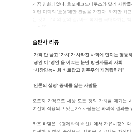
게끔 진화되었다. 호모에코노미쿠스와 달리 사람들은 
이런 미덕의 ‘효용’에만 관심을 가진다. 하지만 최
는 것이 우리의 삶의 질, 바로 복지를 극대화하는 
--- p.60
출판사 리뷰
오늘날 10억 명 이상의 사람이 기아에 허덕이고 있
여주고 있다. 이런 상황에서 우리를 둘러싼 세상에
‘가격’만 남고 ‘가치’가 사라진 사회에 던지는 행동
다. 너무 늦지만 않았다면!
‘광인’이 ‘맹인’을 이끄는 눈먼 방관자들의 사회
--- p.231
“시장만능사회 바로잡고 민주주의 재정립하라”
진정한 가치는 열망, 욕망, 허영심을 충족할 능력이
‘안톤의 실명’ 증세를 앓는 사람들
업자가 삶의 질을 높이는 데 없어서는 안 될 필수품
한 줌의 재처럼 허망한 것으로 드러날 것이다.
오로지 가격으로 세상 모든 것의 가치를 매기는 
--- p.258
여전히 적용되고 있는가? 사람들은 파괴적 결과를 
오늘날의 민주주의는 아테네 민주주의와는 거리가 멀다.
라즈 파텔은 《경제학의 배신》에서 자유시장에 대한 환상을
불만통치주의(complainocracy)에 가깝다. 
희귀한 의학적 증상으로, 시력을 잃고서도 자신이