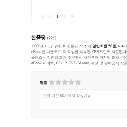
‘보이지 않는 손’이 아니라 ‘규제와 관리’
1
파텔은 “가격 뒤에 숨은 비용을 수량화하는 것은
여기에서 그치지 않고 ‘숫자로 표현될 수 없는, 관
한줄평
(2건)
정부가 도입 중인 ‘탄소 배출권 총량규제 및 거래제(cap
1,000원 이상 구매 후 한줄평 작성 시
일반회원 50원, 마니
eBook은 다운로드 후 작성한 리뷰만 YES포인트 지급됩니
그에 따르면 배출권 거래제는 세계 경제를 벼랑으
클래스는 첫번째 회차 주문확정 시점부터 마지막 회차 주문
‘오염시킬 권리’를 돈으로 살 수 있는 상품으로 
eBook 페이백, CD/LP, DVD/Blu-ray, 패션 및 판매금
이산화탄소 감소에 기여한 것은 거래(trade)라는 
설명한다.
평점
새로운 ‘공유지’의 탄생과 ‘대항운동’
한글 기준 50자까지 작성가능
《경제학의 배신》은 ‘공유지’의 역사적 전통
‘호모에코노미쿠스들의 욕망과 무임승차가 난무하고
공유지는 모든 사람이 무제한적으로 사용할 수 있