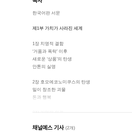
목차
한국어판 서문
제1부 가치가 사라진 세계
1장 치명적 결함
‘거품과 폭락’ 이후
새로운 ‘상품’의 탄생
안톤의 실명
2장 호모에코노미쿠스의 탄생
밀이 창조한 괴물
돈과 행복
3장 기업의 인격
반(反)사회적 인격 장애
채널예스 기사
‘공짜 점심’의 이면
(2개)