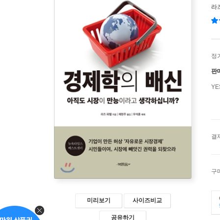
라
정
판
Y
결
구
미리보기
사이즈비교
공유하기