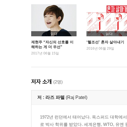
새로운 종류의 공짜
4장 다이아몬드와 물
애덤 스미스의 굴욕
금융자본의 비밀스러운 삶
읽다
읽다
제현주 “자신의 선호를 이
‘헬조선’ 혼자 살아내기
해하는 게 더 우선”
5장 반(反)호모에코노미쿠스
2016년 06월 29일
2017년 06월 15일
작동하지 않는 시장
공공재의 몰락
경제 권력과 정부
‘소비자’인가, ‘시민’인가
저자 소개
(2명)
‘인위적 인간’ 문제
저 :
라즈 파텔
(Raj Patel)
6장 우리는 모두 공유자다
공유지 비극의 이면
마녀사냥과 인클로저
1972년 런던에서 태어났다. 옥스퍼드 대학에
로 박사 학위를 받았다. 세계은행, WTO, 유엔