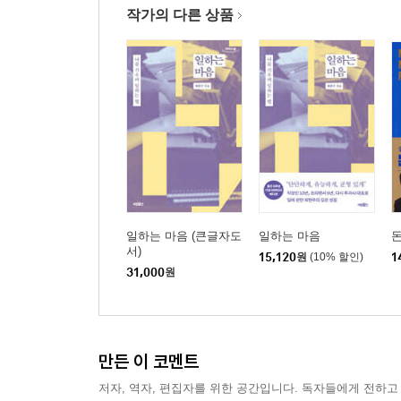
작가의 다른 상품
10장 안톤의 실명
불교적 가치론
민주주의가 제대로 돌아가게 하기
안톤의 실명 극복하기
한국어판 해제: 경제적으로, 행복하십니까?
옮긴이의 말: 시장을 구하는 정치
주석
찾아보기
일하는 마음 (큰글자도
일하는 마음
서)
15,120
원
(10% 할인)
1
31,000
원
만든 이 코멘트
저자, 역자, 편집자를 위한 공간입니다. 독자들에게 전하고