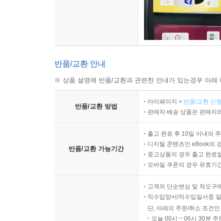
“시장이 정하는 가격으로 세상의 가치를 평가하는 게
- 동아일보
“시장경제의 역기능에 방관자가 되지 말라.”
반품/교환 안내
- 한국일보
※ 상품 설명에 반품/교환과 관련한 안내가 있는경우 아래 
“가치는 사라지고 가격만 남은 시대에 던지는 경고”
마이페이지 >
반품/교환 신청
반품/교환 방법
- 국민일보
판매자 배송 상품은 판매자와
출고 완료 후 10일 이내의 
“이 책은 위기에 봉착한 자본주의에 해결의 실마리를
디지털 콘텐츠인 eBook의 
반품/교환 가능기간
- 서울경제
중고상품의 경우 출고 완료일
모바일 쿠폰의 경우 유효기간(
“가치는 없고 가격만 남은 사회를 통렬하게 성찰하는
고객의 단순변심 및 착오구
- 연합뉴스
직수입양서/직수입일서중 일
단, 아래의 주문/취소 조건인
“이미 파산했음에도 여전히 힘을 발휘하는 시장주의
오늘 00시 ~ 06시 30분 