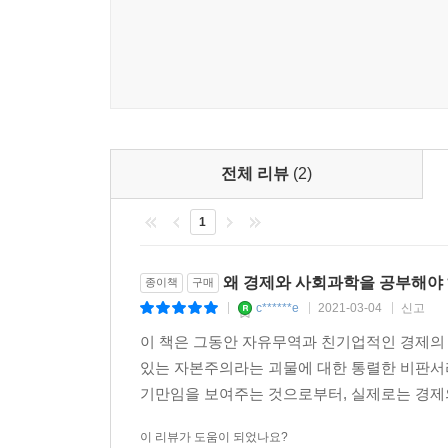
즉 기업은 할 수 있으면 법을 위반하고, 자신의 행
일삼으며, 보건과 안전에 관한 규칙을 공공연히 비
것이다. 파텔은 다국적 농업기업 몬산토를 비롯한
불러일으키고 결국 사회가 이 비용을 감당하게 된다
200달러의 비용을 들여 만든 4달러짜리 빅맥
전체 리뷰
(2)
1
파텔은 ‘200달러짜리 햄버거’의 예를 들어 가격에
비용을 포함하면 가격이 200달러가 되어야 한다는 
왜 경제와 사회과학을 공부해야
종이책
구매
맥도날드 햄버거의 쇠고기는 미국에서 가장 높은 보조금
c******e
2021-03-04
신고
|
|
|
(약 1,700만 원)의 낮은 임금을 받는 패스트푸드
이 책은 그동안 자유무역과 친기업적인 경제의
소비로 인한 공공 보건 비용 등을 포함한 비용이다.
있는 자본주의라는 괴물에 대한 통렬한 비판서
기만임을 보여주는 것으로부터, 실제로는 경제의
결국 기업은 사회 전체가 감당할 비용을 내지 않
햄버거의 비용을 치르고 있는 것이다. 이는 현대 경
이 리뷰가 도움이 되었나요?