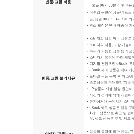
반품/교환 비용
- 프레시안
오늘 06시 30분 이후 주문
직수입 음반/영상물/기프트 
“이 책은 우리의 눈에 덧입혀진 색안경을 벗겨 주기
단, 당일 00시~13시 사이
박스 포장은 택배 배송이 가
- 내일신문
소비자의 책임 있는 사유로 
소비자의 사용, 포장 개봉에 
복제가 가능한 상품 등의 포장을 
소비자의 요청에 따라 개별
디지털 컨텐츠인 eBook, 
eBook 대여 상품은 대여 기
모바일 쿠폰 등록 후 취소/환
반품/교환 불가사유
중고상품이 구매확정(자동 
LP상품의 재생 불량 원인이 기
시간의 경과에 의해 재판매가
전자상거래 등에서의 소비자
eBook 세트 상품은 일괄 
1개의 상품으로 취급 및 판매
우, 세트 상품 전부 및 세트
상품의 불량에 의한 반품, 교
소비자 피해보상