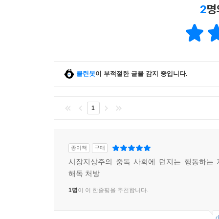
협의할 권리를 얻기 위해 투쟁하는 장소이자 ‘자유의
2
명
이어 ‘라 비아 캄페시나’와 같이 보다 따뜻한 공
농장을 기초로 한 지속 가능한 영농을 지원한다
벌어지는 ‘대항운동’ 조직들의 사례를 보여준다. 
제시한다.
클린봇
이 부적절한 글을 감지 중입니다.
이 책은 시장이 우리 삶의 모든 측면을 가격으로
어떻게 민주적 의사결정 방식을 발견했는지 배울 
1
것인지 결정할 때 정부와 기업이 아니라 시민이 결정
경제, 식량, 생태 위기가 겹친 지금이 변화의 호기
종이책
구매
시장지상주의 중독 사회에 던지는 행동하는 
파텔은 현재의 경제 위기는 세계적으로 미치지 않는
해독 처방
마지막 순간과 겹쳐 있다는 점에서 과거의 위기와
1명
이 이 한줄평을 추천합니다.
자손들에게 물려줄 수 있는 마지막 기회라는 경고다
d
저자는 독자들에게 ‘가치’와 ‘도덕’을 바탕으로