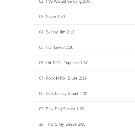
02
I Ve Waited So Long 2:40
03
Never 1:50
04
Skinny Jim 2:12
05
Half Loved 2:26
06
Let S Get Together 1:57
07
Rock N Roll Blues 2:19
08
Dark Lonely Street 2:22
09
Pink Peg Slacks 1:55
10
That S My Desire 2:05