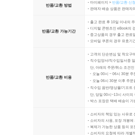
마이페이지 >
반품/교환 신청
반품/교환 방법
판매자 배송 상품은 판매자와
출고 완료 후 10일 이내의 
디지털 콘텐츠인 eBook의 
반품/교환 가능기간
중고상품의 경우 출고 완료일
모바일 쿠폰의 경우 유효기간(
고객의 단순변심 및 착오구
직수입양서/직수입일서중 일
단, 아래의 주문/취소 조건인
오늘 00시 ~ 06시 30분 
반품/교환 비용
오늘 06시 30분 이후 주문
직수입 음반/영상물/기프트 
단, 당일 00시~13시 사이
박스 포장은 택배 배송이 가
소비자의 책임 있는 사유로 
소비자의 사용, 포장 개봉에 
복제가 가능한 상품 등의 포장을 
소비자의 요청에 따라 개별