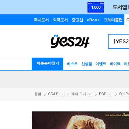
국내도서
외국도서
중고샵
eBook
크레마클럽
C
빠른분야찾기
베스트
신상품
이벤트
바이백
매
웰컴
CD/LP
해외 구매
POP
Old P