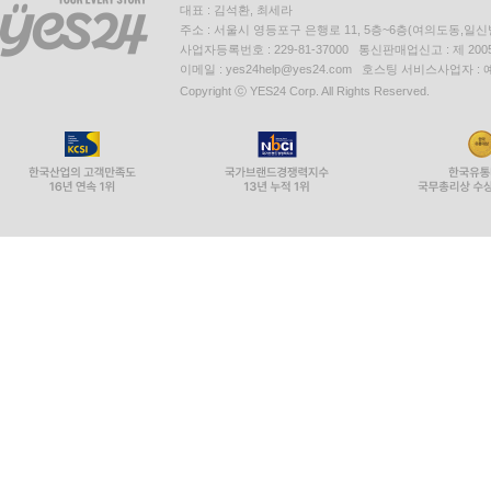
대표 : 김석환, 최세라
주소 : 서울시 영등포구 은행로 11, 5층~6층(여의도동,일신
사업자등록번호 : 229-81-37000 통신판매업신고 : 제 200
이메일 : yes24help@yes24.com 호스팅 서비스사업자 :
Copyright ⓒ YES24 Corp. All Rights Reserved.