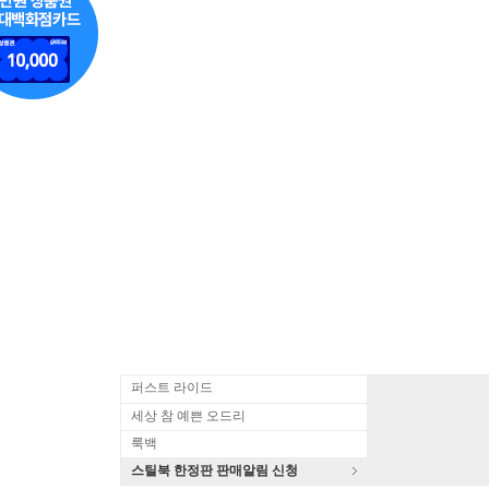
퍼스트 라이드
세상 참 예쁜 오드리
룩백
스틸북 한정판 판매알림 신청