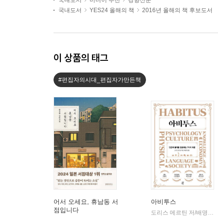
국내도서
미디어 추천
경향신문
국내도서
YES24 올해의 책
2016년 올해의 책 후보도서
이 상품의 태그
#편집자의시대_편집자가만든책
어서 오세요, 휴남동 서
아비투스
점입니다
도리스 메르틴 저/배명자 역