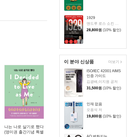
1929
앤드루 로스 소킨 저/조용빈 역/신현호 감수
28,800
원
(10% 할인)
이 분야 신상품
더보기
ISO/IEC 42001 AIMS
인증 가이드
김광배,이지원 공저
31,500
원
(10% 할인)
인재 없음
오용석 저
19,800
원
(10% 할인)
나는 나로 살기로 했다
(영미권 출간기념 특별
AQ 변화지능