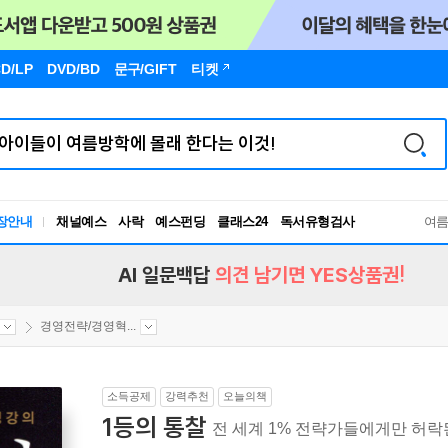
D/LP
DVD/BD
문구
/GIFT
티켓
장안내
채널예스
사락
예스펀딩
클래스24
독서유형검사
여
RBTI Lab
독서유형검사
AI 일문백답
의견 남기면 YES상품권!
경영전략/경영혁...
소득공제
강력추천
오늘의책
1등의 통찰
전 세계 1% 전략가들에게만 허락된