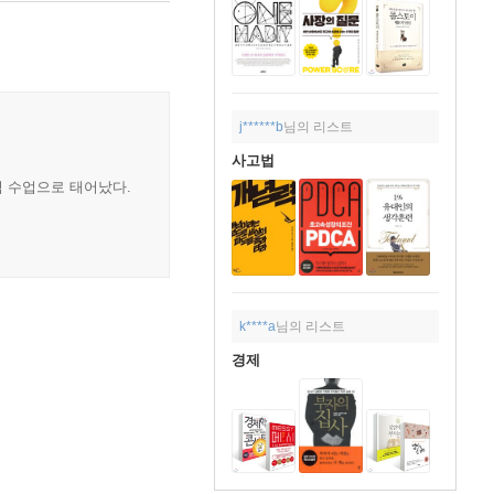
j******b
님의 리스트
사고법
력 수업으로 태어났다.
k****a
님의 리스트
경제