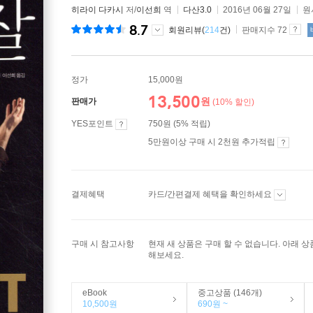
히라이 다카시
저/
이선희
역
다산3.0
2016년 06월 27일
원
8.7
회원리뷰(
214
건)
판매지수 72
정가
15,000원
13,500
원
판매가
(10% 할인)
YES포인트
750원 (5% 적립)
5만원이상 구매 시 2천원 추가적립
결제혜택
카드/간편결제 혜택을 확인하세요
구매 시 참고사항
현재 새 상품은 구매 할 수 없습니다. 아래 
해보세요.
eBook
중고상품 (146개)
10,500원
690원 ~