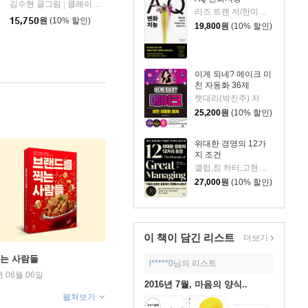
판)
북스
김수현 글그림
클레이하우스
|
리즈 트랜 저/한미선 역
15,750
원
(10% 할인)
19,800
원
(10% 할인)
이게 되네? 메이크 미
친 자동화 36제
챗대리(박진주) 저
25,200
원
(10% 할인)
위대한 경영의 12가
지 조건
갤럽,짐 하터,고현숙,박원섭,이혜숙 저/김광수 역
27,000
원
(10% 할인)
이 책이 담긴
리스트
더보기
찍는 사람들
l*****0
님의 리스트
년 08월 06일
2016년 7월, 마음의 양식..
펼쳐보기