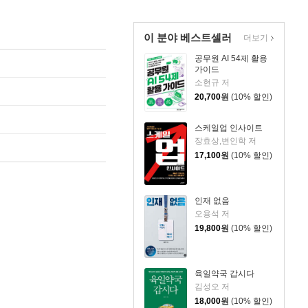
이 분야 베스트셀러
더보기
공무원 AI 54제 활용
가이드
소현규 저
20,700
원
(10% 할인)
스케일업 인사이트
장효상,변인학 저
17,100
원
(10% 할인)
인재 없음
오용석 저
19,800
원
(10% 할인)
육일약국 갑시다
김성오 저
18,000
원
(10% 할인)