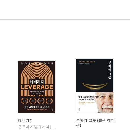
레버리지
부자의 그릇 (블랙 에디
션)
다산초당
롭 무어 저/김유미 역
다산북스
|
|