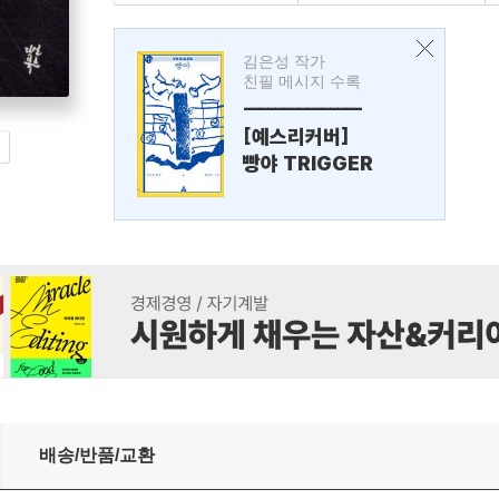
김은성 작가
친필 메시지 수록
---------------
[예스리커버]
빵야 TRIGGER
배송/반품/교환