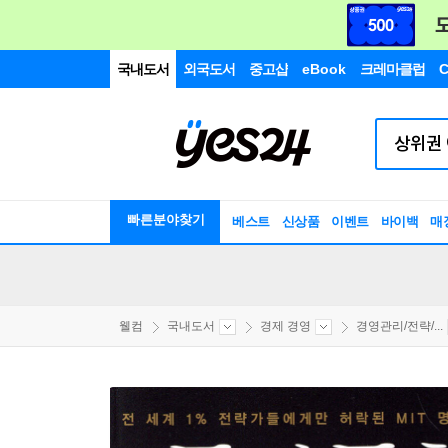
국내도서
외국도서
중고샵
eBook
크레마클럽
C
빠른분야찾기
베스트
신상품
이벤트
바이백
매
웰컴
국내도서
경제 경영
경영관리/전략/...