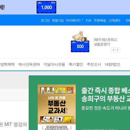
로그인
회원가입
마이페이지
카트
주문/배송
고객센터
Gl
름방학혜택
예사단독판매
이달의사은품
특가할인
추천도서
대량/법인
 MIT 명강의