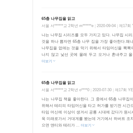
65층 나무집을 읽고
서울 서******교 2학년 m******e
2020-09-04
제17회
|
|
나는 나무집 시리즈를 모두 가지고 있다. 나무집 시리즈 덕
것을 하나 뽑자면 65층 나무 집을 가장 좋아한다.
나무집을 없애는 것을 막기 위해서 타임머신을 뽁뽁이
나지 않고 낯선 곳에 몰래 두고 오거나 혼내주고 올
더보기
65층 나무집을 읽고
서울 서******교 2학년 o****0
2020-07-30
제17회 Y
|
|
나는 나무집 책을 좋아한다. 그 중에서 65층 나무집
위해서 테리의 타임머신을 타고 허가를 받기전 시간으
타임 머신에 이상이 생겨서 공룡 시대에 갔다가 원
욱 미래로가서 거대게를 봤는데 거기에서 하버트 조치
으면 앤티와 테리가 ...
더보기