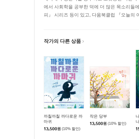
에서 사회학을 공부한 덕에 더 많은 목소리들에 
피』 시리즈 등이 있고, 다움북클럽 『오늘의
작가의 다른 상품
까칠까칠 까다로운 까
작은 당부
마귀
13,500
원
(10% 할인)
13,500
원
(10% 할인)
1