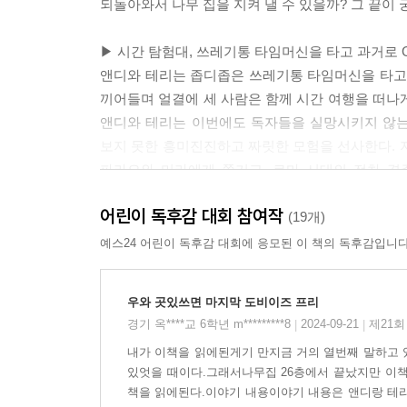
되돌아와서 나무 집을 지켜 낼 수 있을까? 그 끝이 
▶ 시간 탐험대, 쓰레기통 타임머신을 타고 과거로 G
앤디와 테리는 좁디좁은 쓰레기통 타임머신을 타고 나
끼어들며 얼결에 세 사람은 함께 시간 여행을 떠나
앤디와 테리는 이번에도 독자들을 실망시키지 않는다
보지 못한 흥미진진하고 짜릿한 모험을 선사한다. 
파라오와 미라에게 쫓기고, 로마 시대의 전차 경
정신없는 와중에도 이야기 곳곳에 숨은 앤디와 테리
어린이 독후감 대회 참여작
‘나무 집’만의 엉뚱 발랄 유머까지 놓치지 않는다.
(19개)
예스24 어린이 독후감 대회에 응모된 이 책의 독후감입니다
▶ 세상에서 가장 안전한 ‘65층 나무 집’
세상은 여러 위험에 노출돼 있다. 그래서 뽁뽁이
우와 곳있쓰면 마지막 도비이즈 프리
두른다. 하지만 뽁뽁이 감독관이 그보다 소중히 여기
경기 옥****교 6학년 m*********8
2024-09-21
제21회
|
|
따르면 건물이 무너지거나 배가 가라앉거나 비행기
내가 이책을 읽에된게기 만지금 거의 열번째 말하고 있
따지고 또 따지지 않기 때문에 현실에서는 위험
있엇을 때이다.그래서나무집 26층에서 끝났지만 이책
100퍼센트 안전하다. 옮긴이의 말처럼, 《65층 나
책을 읽에된다.이야기 내용이야기 내용은 앤디랑 테리