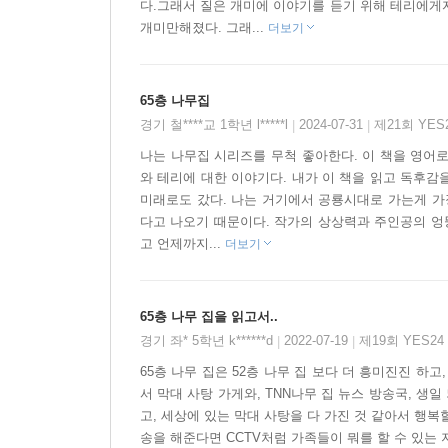
다.그래서 질은 개미에 이야기를 듣기 위해 테리에게
▶ 긴급 뉴스 속보를 말씀드립니다!
개미만해졌다. 그래...
더보기
_ 앤디와 테리, 곧 ‘78층 나무 집’이 나온다고 밝혀
요즘에는 스마트폰으로 언제 어디서든 발 빠르게 세상 
65층 나무집
방송국’에서는 나무 집에서 일어나는 모든 소식을 
경기 철****교 1학년 l*****l
2024-07-31
제21회 YE
|
|
아쉬워하는 독자들을 위해 아예 대놓고 방송을 한다.
세차가 가능한 세차장을 당장 만들겠다는 앤디와 테리
나는 나무집 시리즈를 무척 좋아한다. 이 책을 영어
와 테리에 대한 이야기다. 내가 이 책을 읽고 독후감
소식도 TNN 나무 집 뉴스 방송국에서 가장 빨리 알
미래로도 갔다. 나는 거기에서 공룡시대로 가는게 가
다고 나오기 때문이다. 작가의 상상력과 주인공의 엉뚱
고 언제까지...
더보기
65층 나무 집을 읽고서..
경기 좌* 5학년 k******d
2022-07-19
제19회 YES2
|
|
65층 나무 집은 52층 나무 집 보다 더 흥미진진 하
서 막대 사탕 가게와, TNN나무 집 뉴스 방송국, 생
고, 세상에 있는 막대 사탕을 다 가진 것 같아서 행복할
송을 해준다면 CCTV처럼 가족들이 뭐를 할 수 있는 지