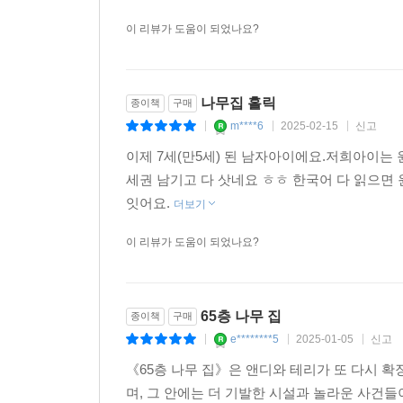
이 리뷰가 도움이 되었나요?
나무집 홀릭
종이책
구매
m****6
2025-02-15
신고
|
|
|
이제 7세(만5세) 된 남자아이에요.저희아이는 
세권 남기고 다 삿네요 ㅎㅎ 한국어 다 읽으면
잇어요.
더보기
이 리뷰가 도움이 되었나요?
65층 나무 집
종이책
구매
e********5
2025-01-05
신고
|
|
|
《65층 나무 집》은 앤디와 테리가 또 다시 
며, 그 안에는 더 기발한 시설과 놀라운 사건들