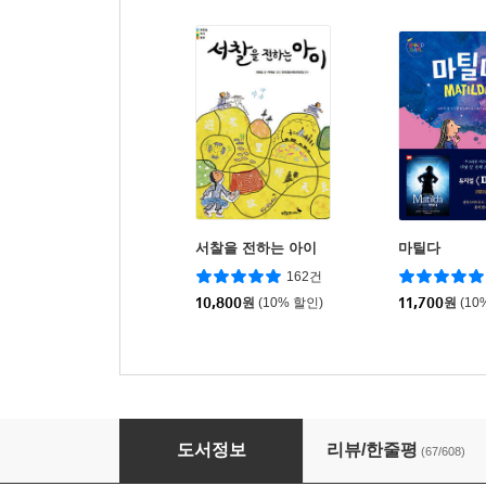
서찰을 전하는 아이
마틸다
162건
10,800
원
(10% 할인)
11,700
원
(10
65층 나무 집
도서정보
리뷰/한줄평
(67/608)