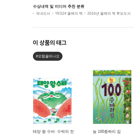
수상내역 및 미디어 추천 분류
국내도서
YES24 올해의 책
2016년 올해의 책 후보도서
이 상품의 태그
#모험을떠나요
태양 왕 수바: 수박의 전
늪 100층짜리 집