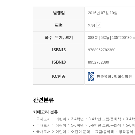
발행일
2016년 07월 10일
판형
양장
쪽수, 무게, 크기
388쪽 | 532g | 135*200*30
ISBN13
9788952782380
ISBN10
8952782380
KC인증
인증유형 : 적합성확인
관련분류
카테고리 분류
국내도서
어린이
3-4학년
3-4학년 그림/동화책
3-4
국내도서
어린이
5-6학년
5-6학년 그림/동화책
5-6
국내도서
어린이
어린이 문학
그림/동화책
창작동화