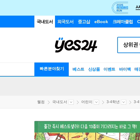
국내도서
외국도서
중고샵
eBook
크레마클럽
C
빠른분야찾기
베스트
신상품
이벤트
바이백
매
웰컴
국내도서
어린이
3-4학년
3-