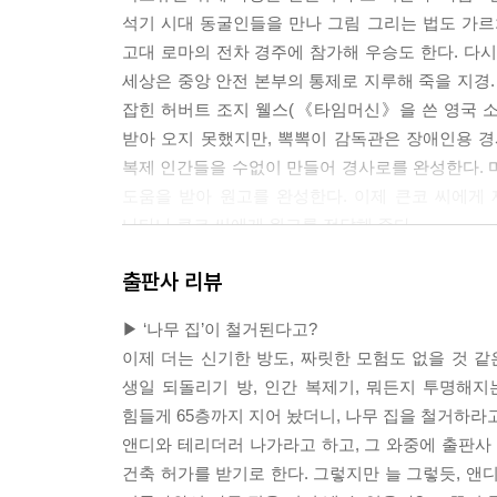
석기 시대 동굴인들을 만나 그림 그리는 법도 가르
고대 로마의 전차 경주에 참가해 우승도 한다. 다시
세상은 중앙 안전 본부의 통제로 지루해 죽을 지경.
잡힌 허버트 조지 웰스(《타임머신》을 쓴 영국 소
받아 오지 못했지만, 뽁뽁이 감독관은 장애인용 
복제 인간들을 수없이 만들어 경사로를 완성한다. 마
도움을 받아 원고를 완성한다. 이제 큰코 씨에게 제
나타나 큰코 씨에게 원고를 전달해 준다.
출판사 리뷰
▶ ‘나무 집’이 철거된다고?
이제 더는 신기한 방도, 짜릿한 모험도 없을 것 같
생일 되돌리기 방, 인간 복제기, 뭐든지 투명해지는
힘들게 65층까지 지어 놨더니, 나무 집을 철거하라
앤디와 테리더러 나가라고 하고, 그 와중에 출판사
건축 허가를 받기로 한다. 그렇지만 늘 그렇듯, 앤