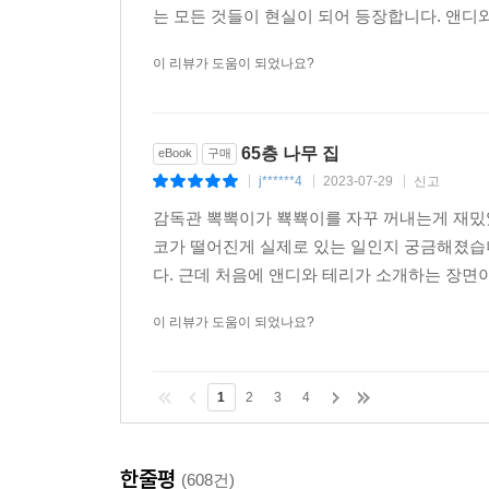
는 모든 것들이 현실이 되어 등장합니다. 앤디
이 리뷰가 도움이 되었나요?
65층 나무 집
eBook
구매
j******4
2023-07-29
신고
|
|
|
감독관 뽁뽁이가 뾱뾱이를 자꾸 꺼내는게 재밌
코가 떨어진게 실제로 있는 일인지 궁금해졌습
다. 근데 처음에 앤디와 테리가 소개하는 장면이
이 리뷰가 도움이 되었나요?
1
2
3
4
한줄평
(608건)