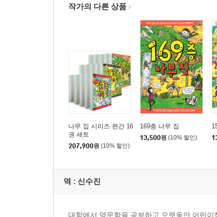
작가의 다른 상품
나무 집 시리즈 완간 16
169층 나무 집
1
권 세트
13,500
원
(10% 할인)
1
207,900
원
(10% 할인)
역 :
신수진
대학에서 영문학을 공부하고 오랫동안 어린이책