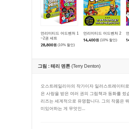
언리미티드 어드벤처 1
언리미티드 어드벤처 2
언
~2권 세트
14,400
원
(10% 할인)
1
28,800
원
(10% 할인)
그림 :
테리 덴톤
(Terry Denton)
오스트레일리아의 작가이자 일러스트레이터로 3
은 사랑을 받은 여러 권의 그림책과 동화를 썼습니다
리즈는 세계적으로 유명합니다. 그의 작품은 
미있어하는 게 무엇인...