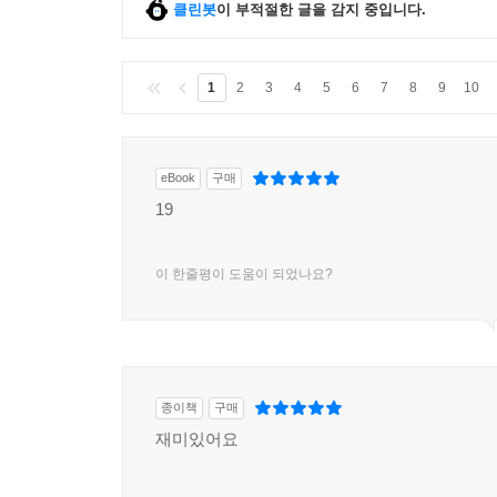
클린봇
이 부적절한 글을 감지 중입니다.
1
2
3
4
5
6
7
8
9
10
eBook
구매
19
이 한줄평이 도움이 되었나요?
종이책
구매
재미있어요