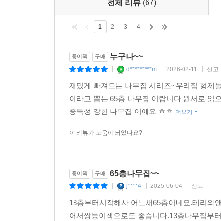
전체 리뷰
(67)
1
2
3
4
누구나~~
종이책
구매
d*********m
2026-02-11
신고
|
|
|
재밌게 빠져드는 나무집 시리즈~우리집 형제들은
이라고 뽑는 65층 나무집 이랍니다 원서로 읽으
중독성 강한 나무집 이에요 ㅎㅎ
더보기
이 리뷰가 도움이 되었나요?
65층나무집~~
종이책
구매
j****4
2025-06-04
신고
|
|
|
13층부터시작해사 어느새65층이네요.테리
어서쌍둥이책으로도 좋습니다.13층나무집부터6