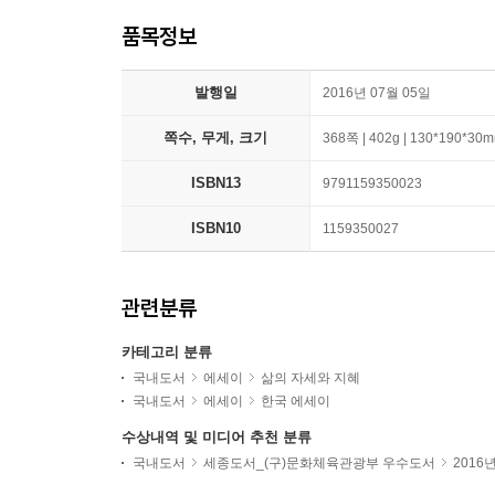
품목정보
발행일
2016년 07월 05일
쪽수, 무게, 크기
368쪽 | 402g | 130*190*30
ISBN13
9791159350023
ISBN10
1159350027
관련분류
카테고리 분류
국내도서
에세이
삶의 자세와 지혜
국내도서
에세이
한국 에세이
수상내역 및 미디어 추천 분류
국내도서
세종도서_(구)문화체육관광부 우수도서
2016