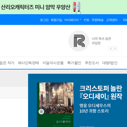
로그인
회원가입
마이페이지
카트
주문/배송
고객센터
Gl
젊은 작가
예사단독판매
이달의사은품
특가할인
추천도서
대량/법인