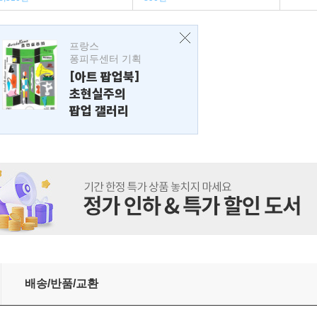
프랑스
퐁피두센터 기획
[아트 팝업북]
초현실주의
팝업 갤러리
배송/반품/교환