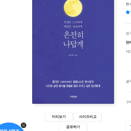
한
정
판
Y
결
구
미리보기
사이즈비교
공유하기