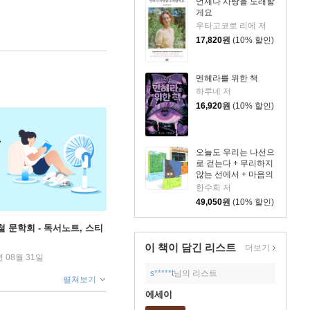
언제나 사랑을 노래할
게요
우타고코로 리에 저
17,820
원
(10% 할인)
멘헤라를 위한 책
하루네 저
16,920
원
(10% 할인)
오늘도 우리는 나선으
로 걷는다 + 무리하지
않는 선에서 + 마음의
문제 세트
한수희 저
49,050
원
(10% 할인)
철 문학회 - 독서노트, 스티
이 책이 담긴
리스트
더보기
년 08월 31일
s*****t
님의 리스트
펼쳐보기
에세이