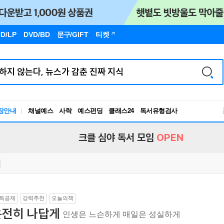
D/LP
DVD/BD
문구
/GIFT
티켓
독서유형검사
장안내
채널예스
사락
예스펀딩
클래스24
RBTI Lab
독서유형검사
크클 심야 독서 모임
OPEN
득공제
강력추천
오늘의책
온전히 나답게
인생은 느슨하게 매일은 성실하게