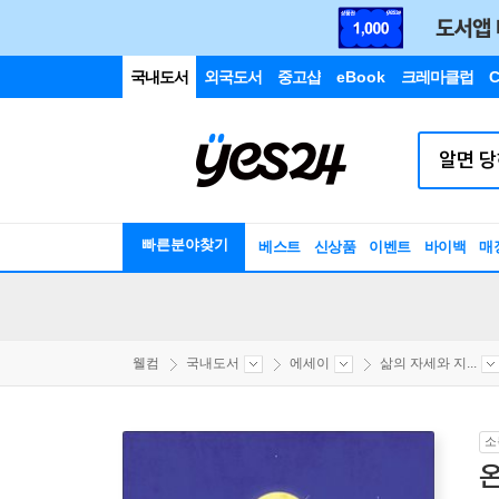
국내도서
외국도서
중고샵
eBook
크레마클럽
C
빠른분야찾기
베스트
신상품
이벤트
바이백
매
웰컴
국내도서
에세이
삶의 자세와 지...
소