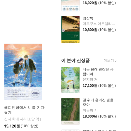
16,020
원
(10% 할인)
명상록
마르쿠스 아우렐리우스 저/박문재 역
10,800
원
(10% 할인)
이 분야 신상품
더보기
너는 원래 괜찮은 사
람이야
윤지영 저
17,100
원
(10% 할인)
길 위에 흩어진 별을
모아
해피엔딩에서 너를 기다
이금화 저
릴게
18,000
원
(10% 할인)
산다 치에 저/이소담 역
알에이치코리아(RHK)
|
15,120
원
(10% 할인)