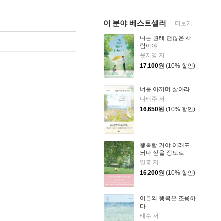
이 분야 베스트셀러
더보기
너는 원래 괜찮은 사
람이야
윤지영 저
17,100
원
(10% 할인)
너를 아끼며 살아라
나태주 저
16,650
원
(10% 할인)
행복할 거야 이래도
되나 싶을 정도로
일홍 저
16,200
원
(10% 할인)
어른의 행복은 조용하
다
태수 저