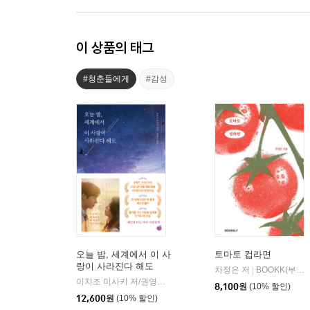
이 상품의 태그
#청춘들에게
#감성
오늘 밤, 세계에서 이 사
토마토 컵라면
랑이 사라진다 해도
차정은 저
BOOKK(부크크)
|
이치조 미사키 저/권영주 역
모모
|
8,100
원
(10% 할인)
12,600
원
(10% 할인)