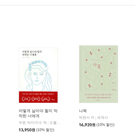
어떻게 살아야 할지 막
나목
막한 너에게
박완서 저
세계사
|
우쥔 저/이지수 역
오월구일
|
16,920
원
(10% 할인)
13,950
원
(10% 할인)