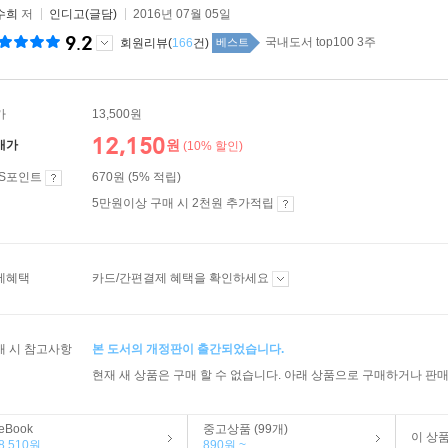
수희
저
인디고(글담)
2016년 07월 05일
9.2
국내도서 top100 3주
회원리뷰(
166
건)
베스트
가
13,500원
12,150
원
매가
(10% 할인)
ES포인트
670원 (5% 적립)
5만원이상 구매 시 2천원 추가적립
제혜택
카드/간편결제 혜택을 확인하세요
매 시 참고사항
본 도서의 개정판이 출간되었습니다.
현재 새 상품은 구매 할 수 없습니다. 아래 상품으로 구매하거나 판매
eBook
중고상품 (99개)
이 상
8,510원
890원 ~