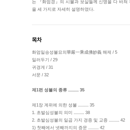
는 『화엄경』의 시불과 보살들께 신명을 다 바쳐
을 세 가지로 자세히 설명하였다.
목차
화엄일승성불묘의華嚴一乘成佛妙義 해제 / 5
일러두기 / 29
귀경게 / 31
서문 / 32
제1편 성불의 종류 ......... 35
제1장 계위에 의한 성불 ......... 35
1. 초발심성불의 의미 ......... 38
2. 초발심성불의 일곱 가지 경증 및 교증 ......... 42
1) 첫째에서 넷째까지의 증문 ......... 42