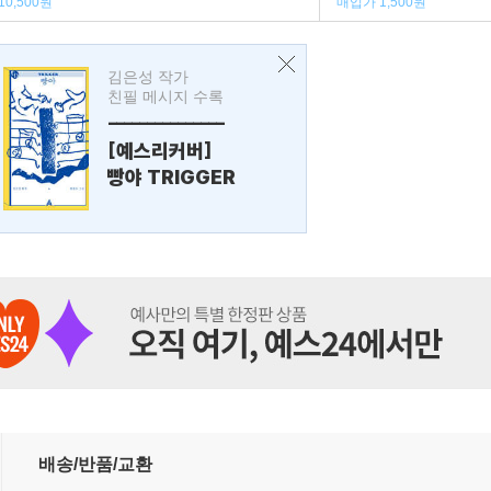
10,500원
매입가 1,500원
김은성 작가
친필 메시지 수록
---------------
[예스리커버]
빵야 TRIGGER
배송/반품/교환