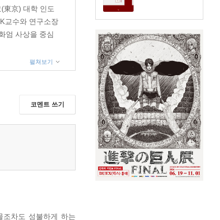
東京) 대학 인도
HK교수와 연구소장
화엄 사상을 중심
펼쳐보기
코멘트 쓰기
물조차도 성불하게 하는