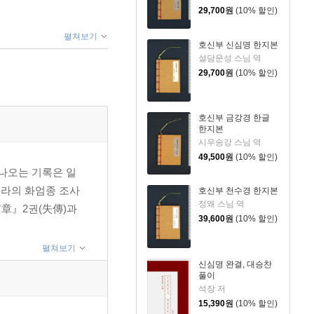
29,700
원
(10% 할인)
펼쳐보기
호신부 신심명 한지본
설담운성 스님 역
29,700
원
(10% 할인)
호신부 금강경 한글
한지본
시우송강 스님 역
49,500
원
(10% 할인)
 나오는 기록은 일
라의 화엄종 조사
호신부 천수경 한지본
정왜 스님 역
章』2권(失傳)과
39,600
원
(10% 할인)
펼쳐보기
신심명 완결, 대승찬
풀이
석장 저
15,390
원
(10% 할인)