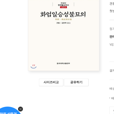
견
첫
정
판
Y
결
사이즈비교
공유하기
배
배