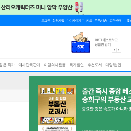
로그인
회원가입
마이페이지
카트
주문/배송
고객센터
Gl
젊은 작가
예사단독판매
이달의사은품
특가할인
추천도서
대량/법인