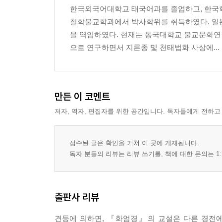
제3장 원리적 성불 ......... 65
한국외국어대학교 태국어과를 졸업하고, 한국학
철학불교학과에서 박사학위를 취득하였다. 일본
1. 부처의 정의 ......... 66
을 역임하였다. 현재는 동국대학교 불교문화연
2. 원리적 성불의 근거 ......... 67
으로 연구하면서 지론종 및 천태법화 사상에...
3. 원리적 성불과 발심 수행의 관계 ......... 67
4. 모든 것에는 본성이 없다 ......... 71
5. 구래성불과 현재불성불 ......... 72
만든 이 코멘트
6. 법성융통문 ......... 75
7. 정각의 자재 ......... 76
저자, 역자, 편집자를 위한 공간입니다. 독자들에게 전하고
8. 세 가지 성불의 관계 ......... 77
1) 세 가지 성불의 포함 관계 ......... 77
접수된 글은 확인을 거쳐 이 곳에 게재됩니다.
2) 일승성불과 삼승성불의 차이 ......... 78
독자 분들의 리뷰는 리뷰 쓰기를, 책에 대한 문의는 1:
3) 세 가지 성불이 있는 이유 ......... 79
제2편 반드시 성불하는 사람을 분별하는 문(辨定得人門) ..
출판사 리뷰
제1장 세 가지 성불을 얻는 사람들의 동이 ......... 80
견등에 의하면, 『화엄경』의 교설은 다른 경전