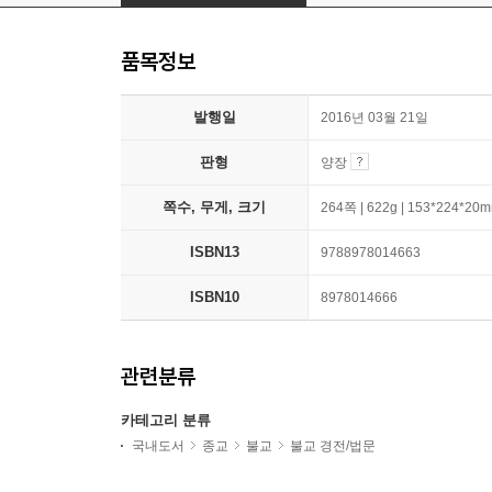
품목정보
발행일
2016년 03월 21일
판형
양장
쪽수, 무게, 크기
264쪽 | 622g | 153*224*20
ISBN13
9788978014663
ISBN10
8978014666
관련분류
카테고리 분류
국내도서
종교
불교
불교 경전/법문