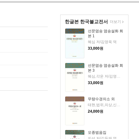
한글본 한국불교전서
더보기
선문염송 염송설화 회
본 1
혜심 저/김영욱 역
33,000
원
선문염송 염송설화 회
본 3
혜심,각운 저/김영욱 역
33,000
원
무량수경의소 외
태현,법위,의상,신방,혜초 저/한명숙 역
24,000
원
오종범음집
지선 저/김두재 역