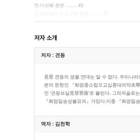
2) 다섯째 증문 ......... 43
3) 여섯째에서 일곱째 증문 ......... 45
제2장 실천에 의한 성불 ......... 47
저자 소개
1. 실천에 의한 성불의 두 가지 뜻 ......... 48
1) 일승 그대로의 공덕 ......... 48
(1) 보현의 60가지 실천 ......... 49
저자 : 견등
(2) 자분과 승진분 ......... 50
2) 믿음이 가득 참 ......... 51
見登 견등의 생몰 연대는 알 수 없다. 우리나
2. 10신 만심과 초발심주의 차이 ......... 53
본의 문헌인 『화엄종소립오교십종대의약초華嚴宗
3. 종교삼승과 일승성불의 차이 ......... 54
인 ‘견등보살見登菩薩’로 불린다. 그의저
4. 일승문에서 성불의 의미 ......... 55
『화엄일승성불묘의』가있다.이중 『화엄일승성
5. 별교 자체의 성불론 ......... 60
6. 실천에 의한 성불론의 증문 ......... 62
7. 신만 보살의 공덕 ......... 63
역자 : 김천학
8. 일승성불에 걸리는 시간 ......... 64