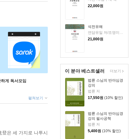
22,000
원
석전유해
연담유일 저/조영미 역
21,000
원
이 분야 베스트셀러
더보기
법륜 스님의 반야심경
꾸준하게 독서모임
강의
법륜 저
17,550
원
(10% 할인)
펼쳐보기
법륜 스님의 반야심경
강의 필사공책
법륜 저
5,400
원
(10% 할인)
見登은 세 가지로 나투시