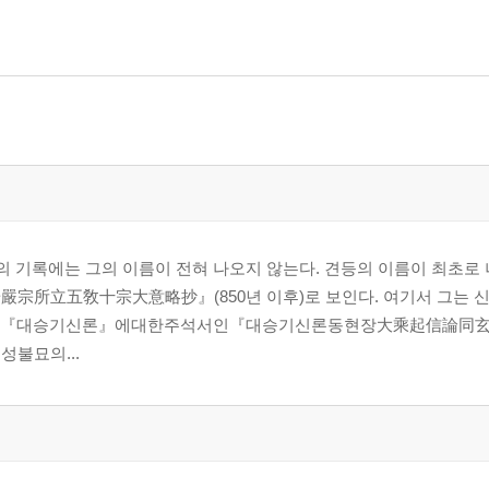
라의 기록에는 그의 이름이 전혀 나오지 않는다. 견등의 이름이 최초로
所立五敎十宗大意略抄』(850년 이후)로 보인다. 여기서 그는 신
술로는『대승기신론』에대한주석서인『대승기신론동현장大乘起信論同玄
불묘의...