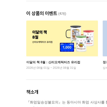
이 상품의 이벤트
(4개)
이달의 책 8월 : 산리오캐릭터즈 유리컵
정
2026년 08월 01일 ~ 2026년 08월 31일
상
책소개
『화엄일승성불묘의』는 동아시아 화엄 사상사를 통