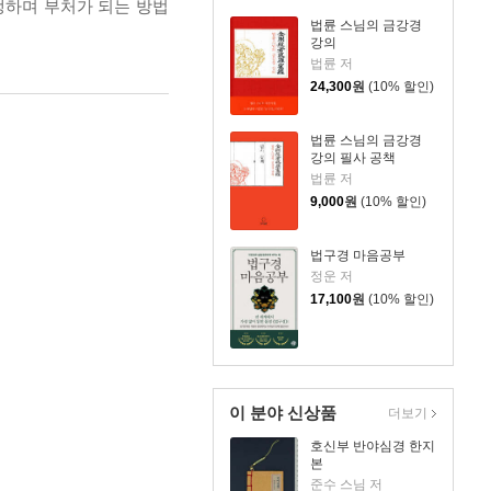
생하며 부처가 되는 방법
법륜 스님의 금강경
강의
법륜 저
24,300
원
(10% 할인)
법륜 스님의 금강경
강의 필사 공책
법륜 저
9,000
원
(10% 할인)
법구경 마음공부
정운 저
17,100
원
(10% 할인)
이 분야 신상품
더보기
호신부 반야심경 한지
본
준수 스님 저