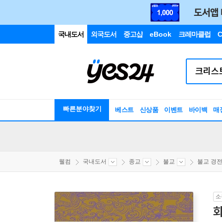
국내도서
외국도서
중고샵
eBook
크레마클럽
C
빠른분야찾기
베스트
신상품
이벤트
바이백
매
웰컴
국내도서
종교
불교
불교 경전
소