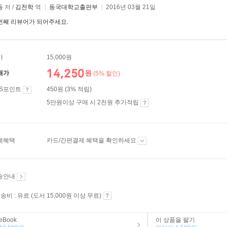
등
저 /
김천학
역
동국대학교출판부
2016년 03월 21일
번째 리뷰어가 되어주세요.
가
15,000원
14,250
원
매가
(5% 할인)
ES포인트
450원 (3% 적립)
5만원이상 구매 시 2천원 추가적립
제혜택
카드/간편결제 혜택을 확인하세요
송안내
송비 : 유료 (도서 15,000원 이상 무료)
eBook
이 상품을 팔기