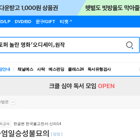
D/LP
DVD/BD
문구
/GIFT
티켓
장안내
채널예스
사락
예스펀딩
클래스24
독서유형검사
RBTI Lab
독서유형검사
크클 심야 독서 모임
OPEN
/법문
한글본 한국불교전서-신라14
득공제
화엄일승성불묘의
[ 양장 ]