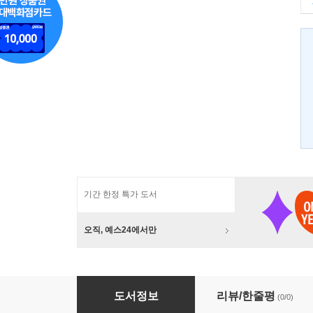
기간 한정 특가 도서
오직, 예스24에서만
화엄일승성불묘의
도서정보
리뷰/한줄평
(0/0)