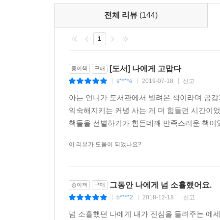
다양한 모습으로 나를 도와주는 이가 있고,
응원하는 이가 있을 테니 조금 더 힘을 내 보려고 합
전체 리뷰
(144)
힘든 순간,
주위 사람들이 나를 응원하는 것처럼
1
내 삶도 분명 나를 응원하고 있을 테니까요.
[도서] 나에게 고맙다
종이책
구매
--- 「내 삶이 나를 응원한다」 중에서
s****e
2019-07-18
신고
|
|
|
아는 언니가 도서관에서 빌려온 책이라며 공감
익숙해지키는 커녕 사는 게 더 힘들던 시간이었
책들을 선별하기가 힘든데꽤 만족스러운 책이었다
이 리뷰가 도움이 되었나요?
그동안 나에게 넘 소홀했어요.
종이책
구매
b****2
2018-12-18
신고
|
|
|
넘 소홀했던 나에게 내가 진심을 들려주는 에세