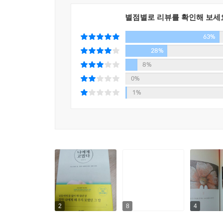
아무리 노력한다 해도
최선을 다한다 해도
별점별로 리뷰를 확인해 보세
《나에게 고맙다》는 지금까지 힘껏 버텨 준 나에게 
안 되는 일이 있기 마련입니다.
63%
건네고 싶은 이야기를 모은 ‘괜찮아, 울어도 돼’, 
그 일들도 뒤돌아보면 별거 아닙니다.
시대에 사람과 관계에 대한 위로와 조언을 담은 ‘혼자
28%
쉬지 않고 달려야 할 때도 있고
괜찮아’, 어떤 삶이 펼쳐질지 두려운 나에게 필요한
8%
가만히 숨을 고를 때도 있는 법입니다.
그의 글은 담담하게 쓰였지만, 메시지는 내내 따뜻하
0%
놓친 차는 다시 오는 차를 타면 되고
여기에 더해 나에게 해 주고 싶은 위로와 응원이
1%
돌아가더라도 그 곳에 도착하면 될 일이며
공감했던 24편을 선정해 책 속에 수록했다. ‘네 잘못
노력해도 안 되는 건 놓아 주면 됩니다.
하지만 많은 이들이 말한다. “거창한 문장이 아니
훗날 힘들고 아팠던 일들도
울림으로 다가올 것이다. 원래 위로라는 게 그런 거
뒤돌아보면 별거 아닙니다.
--- 「별거 아닙니다」 중에서
나는 조용히 희망합니다.
우리가 평생 이 무거운 삶의 무게를 지고 혼자 걸어
유유히 혼자 걸어가고 있으면 주위 사람들이 그 무
2
8
4
작은 망치로 바위를 깎아 주기도 하면서 함께할 거