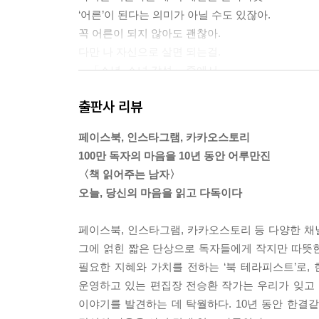
‘어른’이 된다는 의미가 아닐 수도 있잖아.
내 삶이 나를 응원한다
꼭 어른이 되지 않아도 괜찮아.
그랬으면 좋겠다
다만 나 자신으로 살면 되는걸.
여행의 정의
---「소년, 소녀 감성」 중에서
이미, 충분하다
출판사 리뷰
또 다시 꿈을 꾼다
너는 왜 남을 위해서만 이야기하니.
걱정 말아요, 그대
너 자신을 위한 이야기를 해.
페이스북, 인스타그램, 카카오스토리
용기의 문
네가 마음속에 담아 둔 이야기를 해.
100만 독자의 마음을 10년 동안 어루만진
믿음이 필요한 시대
답답하지 않니, 그렇게 남들 시선에 맞춰 사는 것 말
〈책 읽어주는 남자〉
특별한 재료
남들을 위해 하는 말이 아닌
오늘, 당신의 마음을 읽고 다독이다
행운을 빈다, 나에게
너 스스로에게 이야기할 수 있는 용기를 가져.
▶ 〈책 읽어주는 남자〉의 토닥토닥 프로젝트
왜 너는 남들의 눈으로 너를 바라보니.
페이스북, 인스타그램, 카카오스토리 등 다양한 채
너 자신을 비춰 내면을 보란 말이야.
그에 얽힌 짧은 단상으로 독자들에게 작지만 따뜻한 
남들의 사랑을 받기 위해
필요한 지혜와 가치를 전하는 ‘북 테라피스트’로,
세상이 원하는 사람이 되려고 하지 마.
운영하고 있는 편집장 전승환 작가는 우리가 잊고 
그렇게 너 스스로를 보지 못하는데
이야기를 발견하는 데 탁월하다. 10년 동안 한결같
남들에게 하는 위로에 진솔함이 있을 것 같니.