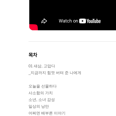
목차
01 새삼, 고맙다
_지금까지 힘껏 버텨 준 나에게
오늘을 선물하다
사소함의 가치
소년, 소녀 감성
일상의 낭만
어쩌면 배부른 이야기