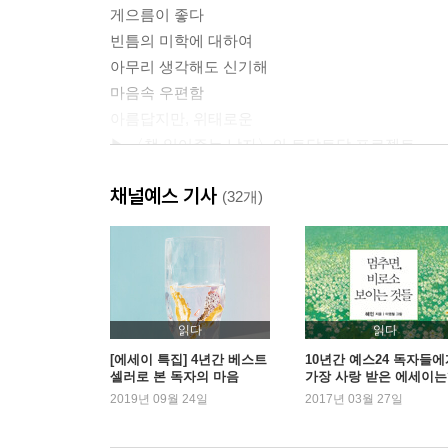
게으름이 좋다
빈틈의 미학에 대하여
아무리 생각해도 신기해
마음속 우편함
아름답지만, 위태로운
▶ 〈책 읽어주는 남자〉의 토닥토닥 프로젝트
채널예스 기사
02 괜찮아, 울어도 돼
(32개)
_못 본 척 얼버무린 내 마음에게
나에게 하지 못한 말
외로운가요, 그대
까만 밤
읽다
읽다
울고 싶은 날
[에세이 특집] 4년간 베스트
10년간 예스24 독자들에
셀러로 본 독자의 마음
가장 사랑 받은 에세이는
날씨의 색
2019년 09월 24일
2017년 03월 27일
한없는 우울함
힘들어, 괜찮지 않아