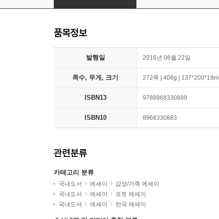
품목정보
발행일
2016년 06월 22일
쪽수, 무게, 크기
272쪽 | 408g | 137*200*19
ISBN13
9788968330889
ISBN10
8968330883
관련분류
카테고리 분류
국내도서
에세이
감성/가족 에세이
국내도서
에세이
포토 에세이
국내도서
에세이
한국 에세이