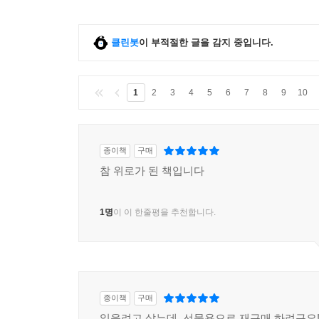
클린봇
이 부적절한 글을 감지 중입니다.
1
2
3
4
5
6
7
8
9
10
종이책
구매
참 위로가 된 책입니다
1명
이 이 한줄평을 추천합니다.
종이책
구매
읽을려고 샀는데, 선물용으로 재구매 하려구요!