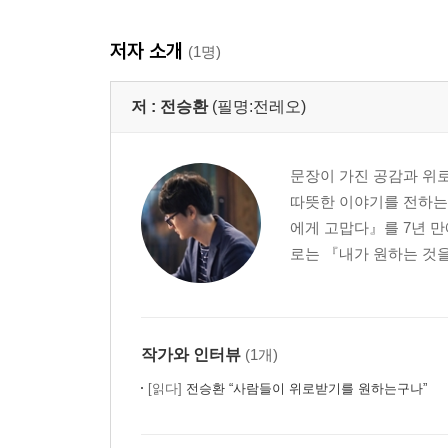
위로의 그늘
힘들었을 거야, 내가 알아
저자 소개
(1명)
슬퍼도 행복하기를
괜찮아▶
저 :
전승환
(필명:전레오)
▶ 〈책 읽어주는 남자〉의 토닥토닥 프로젝트
03 그래도, 사랑해
문장이 가진 공감과 위로
_사랑에 울어 본 적 있지만
따뜻한 이야기를 전하는 ‘
에게 고맙다』를 7년 만
관심을 가져 주세요
로는 『내가 원하는 것을 
달콤한 당신
그녀에게 물었다
사랑이 머문 자리
다시, 사랑
작가와 인터뷰
(1개)
좋은 사람
[읽다]
전승환 “사람들이 위로받기를 원하는구나”
만나지 못할 약속
너라는 존재