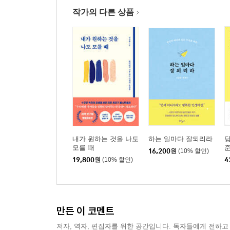
기억 조각
작가의 다른 상품
비를 머금은 대지처럼
▶ 〈책 읽어주는 남자〉의 토닥토닥 프로젝트
04 혼자가 아니야
_누군가에게 마음을 열기 어려운 시대에
편안한 당신이 그립다
걱정의 이유
‘늘’이라는 한 글자
우리가 투명하다면
내가 원하는 것을 나도
하는 일마다 잘되리라
당
인생이 다가올지도 몰라
모를 때
준
16,200
원
(10% 할인)
19,800
원
(10% 할인)
4
거절이 필요할 순간
우리는 다른 장르의 ‘책’이다
잘 지내나요, 그대
배려에 대한 고찰
만든 이 코멘트
친구에게
저자, 역자, 편집자를 위한 공간입니다. 독자들에게 전하고
▶ 〈책 읽어주는 남자〉의 토닥토닥 프로젝트