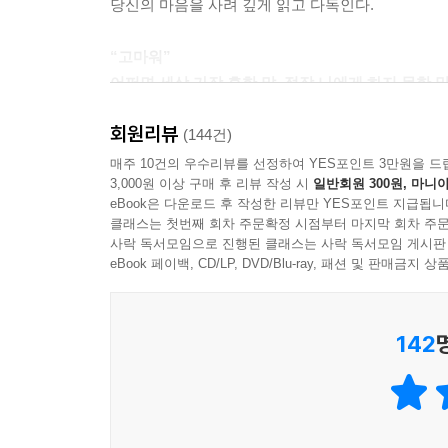
당신의 마음을 사려 깊게 읽고 다독인다.
오히려 가면 속에 가려진 모습으로
평생 살아가야 될 수도 있어.
“고마워”
남을 위해서 하는 그 말들은
어쩌면 세상 가장 흔한 말, 정작 나에게 하지 못한 
정작 너에게 필요한 말이 아니었을까?
상대방에게 건네던 말들?
회원리뷰
숨 가쁜 일상을 살아가며, 오로지 나 자신을 돌보는
(144건)
괜찮니?
다독이고, 그들에게 건네던 따뜻한 눈길을 나에게 사
매주 10건의 우수리뷰를 선정하여 YES포인트 3만원을 드
네 잘못이 아니야.
3,000원 이상 구매 후 리뷰 작성 시
일반회원 300원, 마니아
남자」의 토닥토닥 에세이 《나에게 고맙다》는 바쁜
조금 늦어도 괜찮아.
eBook은 다운로드 후 작성한 리뷰만 YES포인트 지급됩니
알 수 있듯 작가는 다른 누구보다 이 삶을 버텨 내 
수고했어, 오늘도.
클래스는 첫번째 회차 주문확정 시점부터 마지막 회차 주문
“고마워”, “괜찮아”, “오늘도 수고했어”처럼 내 
사락 독서모임으로 진행된 클래스는 사락 독서모임 게시판
이미 넌 충분해.
있다. 남들 신경 쓰느라, 주변 눈치 보느라 유독 
eBook 페이백, CD/LP, DVD/Blu-ray, 패션 및 판매금
이 모든 말들은
정작 나 자신에게 먼저 필요했는데…….
--- 「나에게 하지 못한 말」 중에서
142
“쉬운 일은 하나도 없지만, 힘을 내요
내 삶이 나를 응원하고 있을 테니까…….”
별거 아닙니다.
인생이 뜻대로 되지 않는다고
〈책 읽어주는 남자〉의 따뜻한 위로,
절망하거나 낙담하지 마세요.
그리고 당신의 해피엔딩을 위한 응원의 메시지