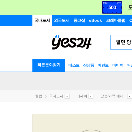
국내도서
외국도서
중고샵
eBook
크레마클럽
C
빠른분야찾기
베스트
신상품
이벤트
바이백
매
웰컴
국내도서
에세이
감성/가족 에세...