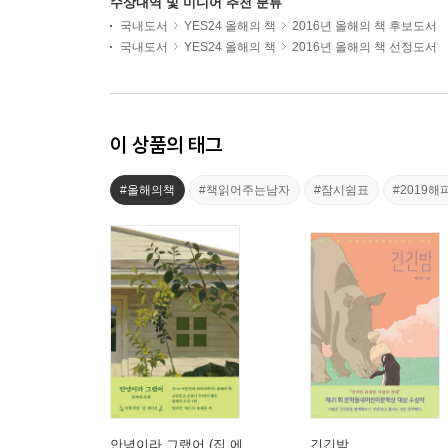
수상내역 및 미디어 추천 분류
국내도서
YES24 올해의 책
2016년 올해의 책 후보도서
국내도서
YES24 올해의 책
2016년 올해의 책 선정도서
이 상품의 태그
#올해의책
#책읽어주는남자
#잠시쉼표
#2019
안녕이라 그랬어 (집 에
긴긴밤