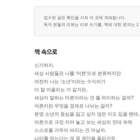
05 조금, 늦어도 괜찮아
접수된 글은 확인을 거쳐 이 곳에 게재됩니다.
_세상의 속도가 벅차 울고 싶은 날에
독자 분들의 리뷰는 리뷰 쓰기를, 책에 대한 문의는 1:
지나간다
술 한잔
책 속으로
별거 아닙니다
반짝반짝, 별
신기하지.
비워 내는 연습
세상 사람들은 나를 ‘어른’으로 분류하지만
누구나 길을 잃는다
여전히 나는 ‘소년’이라는 수식어가
오늘의 가능성
더 잘 어울리는 거 같거든.
살 만해?
세상이 말하는 어른이라는 건 뭘 의미하는 걸까?
그렇게 살아가리라
어른이란 무엇을 경계로 나뉘는 걸까?
▶ 〈책 읽어주는 남자〉의 토닥토닥 프로젝트
분명 소년의 동심을 잃고 싶지 않은 이도 있을 텐데,
어른으로 규정 지어 놓고 보는 세상의 잣대 속에
06 날 응원해
스스로를 가두어 버리는 건 아닐까.
_어떤 삶이 펼쳐질지 두려운 나에게
나이를 먹는다는 게 꼭 계단을 올라가듯