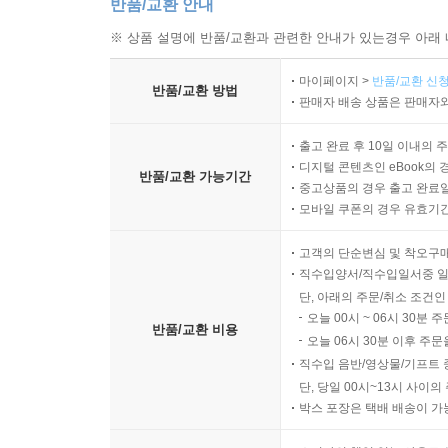
반품/교환 안내
※ 상품 설명에 반품/교환과 관련한 안내가 있는경우 아래 
마이페이지 >
반품/교환 신청
반품/교환 방법
판매자 배송 상품은 판매자와
출고 완료 후 10일 이내의 
디지털 콘텐츠인 eBook의 
반품/교환 가능기간
중고상품의 경우 출고 완료일
모바일 쿠폰의 경우 유효기간(
고객의 단순변심 및 착오구
직수입양서/직수입일서중 일
단, 아래의 주문/취소 조건인
오늘 00시 ~ 06시 30분 
반품/교환 비용
오늘 06시 30분 이후 주문
직수입 음반/영상물/기프트 
단, 당일 00시~13시 사이
박스 포장은 택배 배송이 가