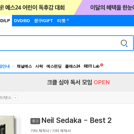
D/LP
DVD/BD
문구
/GIFT
티켓
독서유형검사
RBTI Lab
장안내
채널예스
사락
예스펀딩
클래스24
독서유형검사
크클 심야 독서 모임
OPEN
드/댄스
Neil Sedaka - Best 2
중고
기타 제작사
/
기타 제작사