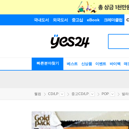
국내도서
외국도서
중고샵
eBook
크레마클럽
C
빠른분야찾기
베스트
신상품
이벤트
바이백
매
웰컴
CD/LP
중고CD/LP
POP
발라