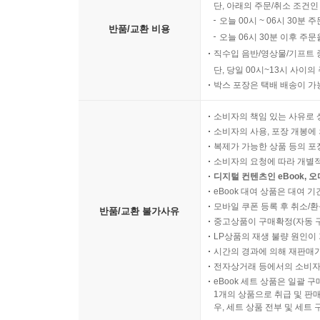
단, 아래의 주문/취소 조건인
오늘 00시 ~ 06시 30분 
반품/교환 비용
오늘 06시 30분 이후 주문
직수입 음반/영상물/기프트 
단, 당일 00시~13시 사이
박스 포장은 택배 배송이 가
소비자의 책임 있는 사유로 
소비자의 사용, 포장 개봉에 
복제가 가능한 상품 등의 포장을 
소비자의 요청에 따라 개별
디지털 컨텐츠인 eBook, 
eBook 대여 상품은 대여 기
모바일 쿠폰 등록 후 취소/환
반품/교환 불가사유
중고상품이 구매확정(자동 
LP상품의 재생 불량 원인이 기
시간의 경과에 의해 재판매가
전자상거래 등에서의 소비자
eBook 세트 상품은 일괄 
1개의 상품으로 취급 및 판매
우, 세트 상품 전부 및 세트