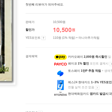
첫번째 리뷰어가 되어주세요.
판매가
10,500원
10,500
원
할인가
YES포인트
110원 (1% 적립) + 마니아추가적립
결제혜택
카카오페이
2,000원 즉시할인
일
페이코
1% 할인
포인트 결제시
토스페이
1만P 추첨 적립
+ 생애
예스24 현대카드
1~3% YES포
전월 실적 조건 없음
현대백화점카드
앱카드 발급시 1