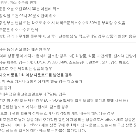
 경우, 취소 수수료 면제
주문을 오늘 오전 06시 30분 이전에 취소
을 익일 오전 06시 30분 이전에 취소
중 일부는 변심 또는 착오로 취소 시 해외주문취소수수료 30%를 부과할 수 있음
의 주문은 취소 수수료 면제
능한 규격과 무게를 준수하며, 고객의 단순변심 및 착오구매일 경우 상품의 반송비용은
상품 등이 손실 또는 훼손된 경우
의해 상품 등의 가치가 현저히 감소한 경우 : 예) 화장품, 식품, 가전제품, 전자책 단말기
훼손한 경우 : 예) CD/LP, DVD/Blu-ray, 소프트웨어, 만화책, 잡지, 영상 화보집
적으로 주문 제작되는 상품의 경우
오디오북 등을 1회 이상 다운로드를 받았을 경우
간이 종료 되거나, 2회 이상 대여 했을 경우 취소 불가
불 불가
구매확정은 출고완료일로부터 7일)된 경우
기의 사양 및 문제인 경우 (All-in-One 일체형 일부 보급형 오디오 모델 사용 등)
 곤란한 정도로 가치가 현저히 감소한 경우
보호에 관한 법률이 정하는 소비자 청약철회 제한 내용에 해당되는 경우
구매 조건으로 낱개 상품 대비 추가적인 할인이 제공되는 상품으로서 eBook 세트 상품
됩니다. 이에 따라 eBook 세트 상품 구매 후 1회 이상 다운로드 또는 세트 구성 상품
 구성 상품 중 일부에 대한 취소 또는 환불이 불가합니다.