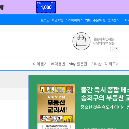
로그인
회원가입
마이페이지
카트
주문/배송
고객센터
Gl
미리듣기
예약음반
Vinyl전문관
스타샵
해외구매