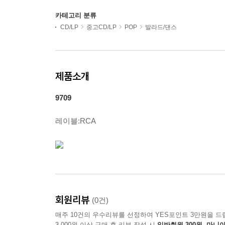
카테고리 분류
CD/LP
중고CD/LP
POP
발라드/댄스
제품소개
9709
레이블:RCA
회원리뷰
(0건)
매주 10건의 우수리뷰를 선정하여 YES포인트 3만원을 드
3,000원 이상 구매 후 리뷰 작성 시
일반회원 300원, 마니아