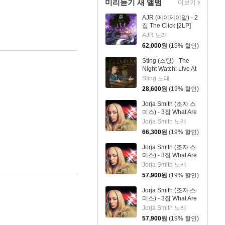
미리듣기 새 앨범
더보기
AJR (에이제이알) - 2
집 The Click [2LP]
AJR 노래
62,000
원
(19% 할인)
Sting (스팅) - The
Night Watch: Live At
The Rijksmuseum
Sting 노래
28,600
원
(19% 할인)
Jorja Smith (조자 스
미스) - 3집 What Are
The Odds [스플래터
Jorja Smith 노래
컬러 LP]
66,300
원
(19% 할인)
Jorja Smith (조자 스
미스) - 3집 What Are
The Odds [심플 오렌
Jorja Smith 노래
지 컬러 LP]
57,900
원
(19% 할인)
Jorja Smith (조자 스
미스) - 3집 What Are
The Odds [심플 바이
Jorja Smith 노래
올렛 컬러 LP]
57,900
원
(19% 할인)