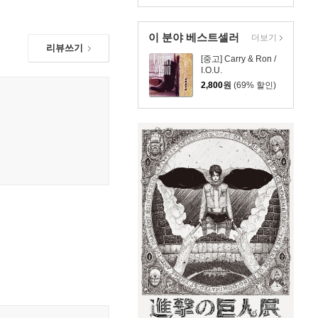
이 분야 베스트셀러
더보기
리뷰쓰기
[중고] Carry & Ron /
I.O.U.
2,800
원
(69% 할인)