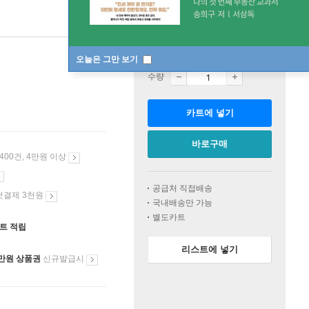
판매중
한정판매
오늘은 그만 보기
수량
카트에 넣기
바로구매
 400건, 4만원 이상
공급처 직접배송
첫결제 3천원
국내배송만 가능
별도카트
인트 적립
리스트에 넣기
만원 상품권
신규발급시