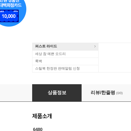
퍼스트 라이드
세상 참 예쁜 오드리
룩백
스틸북 한정판 판매알림 신청
O.S.T. - 접속
상품정보
리뷰/한줄평
(0/0)
제품소개
6480