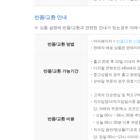
반품/교환 안내
※ 상품 설명에 반품/교환과 관련한 안내가 있는경우 아래 
마이페이지 >
반품/교환 신청
반품/교환 방법
판매자 배송 상품은 판매자와
출고 완료 후 10일 이내의 
디지털 콘텐츠인 eBook의 
반품/교환 가능기간
중고상품의 경우 출고 완료일
모바일 쿠폰의 경우 유효기간(
고객의 단순변심 및 착오구
직수입양서/직수입일서중 일
단, 아래의 주문/취소 조건인
오늘 00시 ~ 06시 30분 
반품/교환 비용
오늘 06시 30분 이후 주문
직수입 음반/영상물/기프트 
단, 당일 00시~13시 사이