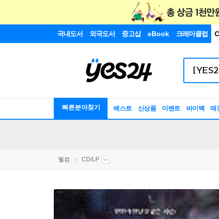
국내도서
외국도서
중고샵
eBook
크레마클럽
C
빠른분야찾기
베스트
신상품
이벤트
바이백
매
웰컴
CD/LP