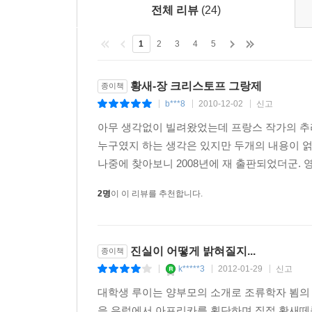
전체 리뷰
(24)
1
2
3
4
5
황새-장 크리스토프 그랑제
종이책
b***8
2010-12-02
신고
|
|
|
아무 생각없이 빌려왔었는데 프랑스 작가의 추
누구였지 하는 생각은 있지만 두개의 내용이 
나중에 찾아보니 2008년에 재 출판되었더군. 
2명
이 이 리뷰를 추천합니다.
진실이 어떻게 밝혀질지...
종이책
k*****3
2012-01-29
신고
|
|
|
대학생 루이는 양부모의 소개로 조류학자 뵘의
을 유럽에서 아프리카를 횡단하며 직접 황새떼를