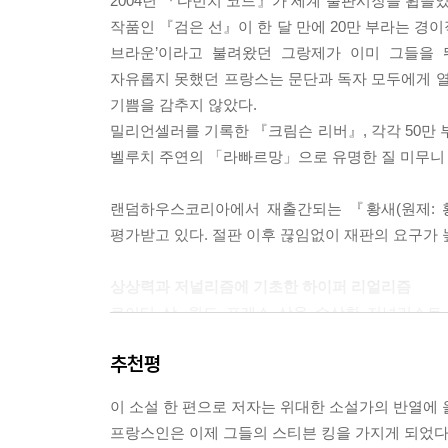
2004년 『다빈치 코드』가 세계 출판시장을 휩쓸었
작품인 『검은 선』이 한 달 만에 20만 부라는 경이
브라운’이라고 불려왔던 그랑제가 이미 그들을
자유롭지 못했던 프랑스는 문단과 독자 모두에게 열
기쁨을 감추지 않았다.
밀리언셀러를 기록한 『크림슨 리버』, 각각 50만 
벨루치 주연의 「라빠르망」으로 유명한 질 미무니 
랜덤하우스코리아에서 재출간되는 『황새(원제: 
평가받고 있다. 절판 이후 끊임없이 재판의 요구가
상상력과 저널리즘에 기초한 하이퍼 리얼리즘
로이터 상, 월드 프레스 상을 수상한 저널리스트
다큐멘터리에 가까운 사실적 묘사와 설정은 놀라운
추천평
실제 사건에서 영감을 받아 집필한 것으로 알려져 
대해 다르게 반응하는 사람들을 경험한 후 수년간
이 소설 한 편으로 저자는 위대한 소설가의 반열에 올
남아프리카공화국, 인도를 아우르는 장대한 스케일
프랑스인은 이제 그들의 스티븐 킹을 가지게 되었다. 
전문가를 넘어서는 지식수준으로 독자의 지적인 욕