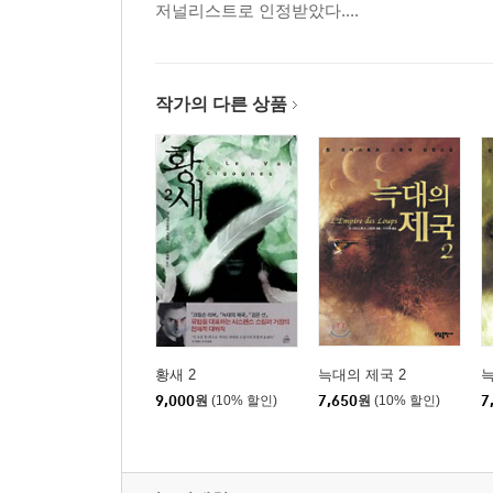
저널리스트로 인정받았다....
작가의 다른 상품
황새 2
늑대의 제국 2
늑
9,000
원
(10% 할인)
7,650
원
(10% 할인)
7