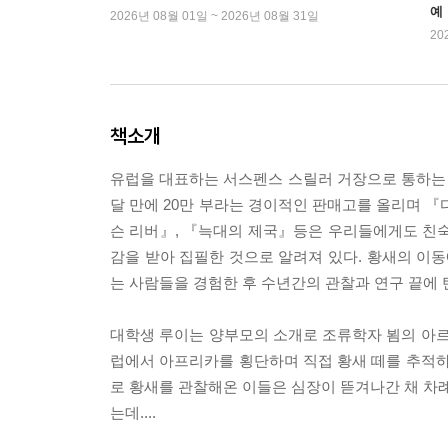
예
2026년 08월 01일 ~ 2026년 08월 31일
20
책소개
유럽을 대표하는 서스펜스 스릴러 거장으로 통하는 장
달 만에 20만 부라는 경이적인 판매고를 올리며 『
슨 리버』, 『늑대의 제국』등은 우리들에게도 친숙하
감을 받아 집필한 것으로 알려져 있다. 황새의 이동
는 사람들을 경험한 후 수년간의 관찰과 연구 끝에
대학생 루이는 양부모의 소개로 조류학자 뵘의 아르
럽에서 아프리카를 횡단하며 직접 황새 떼를 추적하
로 황새를 관찰해온 이들은 심장이 뜯겨나간 채 차례
는데....