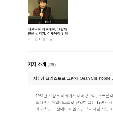
읽다
베르나르 베르베르, 그랑제
전문 번역가, 이세욱이 밝히
는 번역의 비법?!
2011년 12월 30일
저자 소개
(2명)
저 :
장 크리스토프 그랑제
(Jean Christophe 
1961년 프랑스 파리에서 태어났으며, 소르본
프리랜서 저널리스트로 전업한 그는 12년간 세
리 마치」 「선데이 타임스」 「내셔널 지오그래