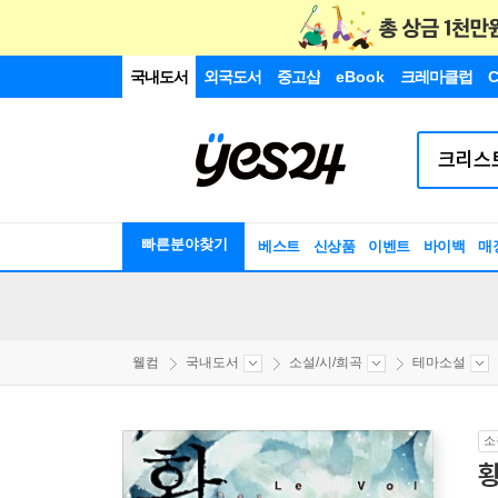
국내도서
외국도서
중고샵
eBook
크레마클럽
C
빠른분야찾기
베스트
신상품
이벤트
바이백
매
웰컴
국내도서
소설/시/희곡
테마소설
소
황