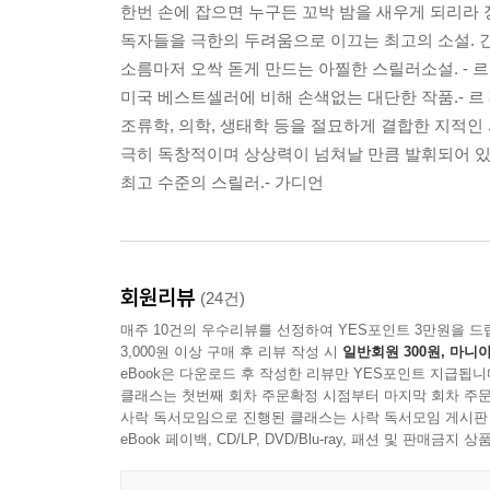
한번 손에 잡으면 누구든 꼬박 밤을 새우게 되리라 
반전이 많은 독자를 설레게 하였다.
독자들을 극한의 두려움으로 이끄는 최고의 소설. 긴
소름마저 오싹 돋게 만드는 아찔한 스릴러소설. - 르
“이 책은 상상력보다는 사실과 기억을 토대로 만들
미국 베스트셀러에 비해 손색없는 대단한 작품.- 
저자의 경험과 철학이 고스란히 녹아든 그랑제 신화
조류학, 의학, 생태학 등을 절묘하게 결합한 지적인
극히 독창적이며 상상력이 넘쳐날 만큼 발휘되어 있다
최고 수준의 스릴러.- 가디언
회원리뷰
(24건)
매주 10건의 우수리뷰를 선정하여 YES포인트 3만원을 드
3,000원 이상 구매 후 리뷰 작성 시
일반회원 300원, 마니아
eBook은 다운로드 후 작성한 리뷰만 YES포인트 지급됩니
클래스는 첫번째 회차 주문확정 시점부터 마지막 회차 주문
사락 독서모임으로 진행된 클래스는 사락 독서모임 게시판
eBook 페이백, CD/LP, DVD/Blu-ray, 패션 및 판매금