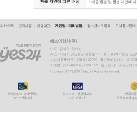
환불 지연에 따른 배상
대금 환불 및 환불 지연에 
회사소개
인재채용
이용약관
개인정보처리방침
청소년보호정책
도서홍보안내
대표 : 김석환, 최세라
주소 : 서울시 영등포구 은행로 11, 5층~6층(여의도동,일신
사업자등록번호 : 229-81-37000 통신판매업신고 : 제 200
이메일 : yes24help@yes24.com 호스팅 서비스사업자 :
Copyright ⓒ YES24 Corp. All Rights Reserved.