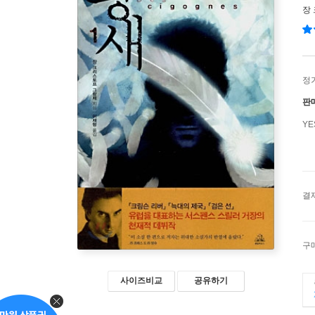
장
정
판
Y
결
구
사이즈비교
공유하기