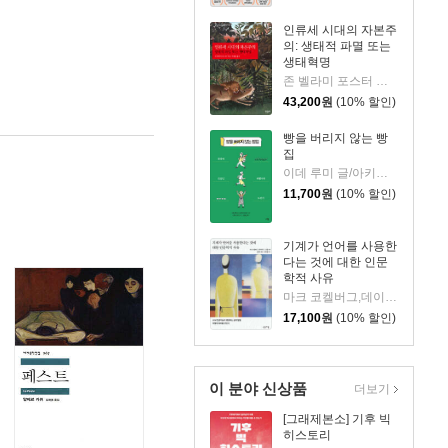
인류세 시대의 자본주
의: 생태적 파멸 또는
생태혁명
존 벨라미 포스터 저/박종일 역
43,200
원
(10% 할인)
빵을 버리지 않는 빵
집
이데 루미 글/아키쿠사 아이 그림/다무라 요지 감수/강물결 역
11,700
원
(10% 할인)
기계가 언어를 사용한
다는 것에 대한 인문
학적 사유
마크 코켈버그,데이비드 J. 건컬 저/신동숙 역/손화철 감수
17,100
원
(10% 할인)
이 분야 신상품
더보기
[그래제본소] 기후 빅
히스토리