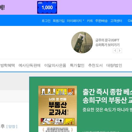
로그인
회원가입
마이페이지
카트
주문/배송
고객센터
Gl
름방학혜택
예사단독판매
이달의사은품
특가할인
추천도서
대량/법인
기후
[ 양장 ]