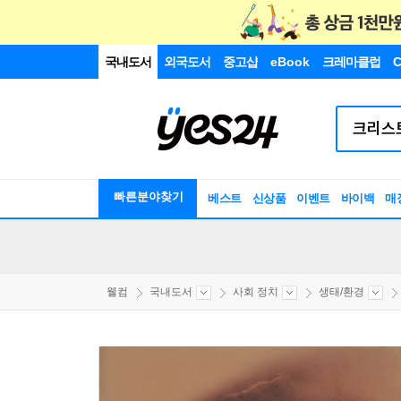
국내도서
외국도서
중고샵
eBook
크레마클럽
C
빠른분야찾기
베스트
신상품
이벤트
바이백
매
웰컴
국내도서
사회 정치
생태/환경