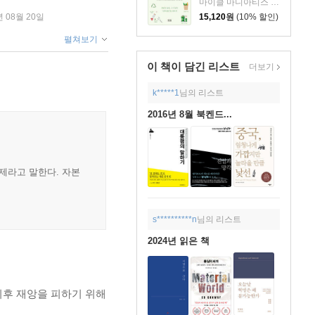
마이클 마니아티스 저/김지혜 역
15,120
원
(10% 할인)
년 08월 20일
펼쳐보기
이 책이 담긴
리스트
더보기
k*****1
님의 리스트
2016년 8월 북켄드...
문제라고 말한다. 자본
s**********n
님의 리스트
2024년 읽은 책
기후 재앙을 피하기 위해