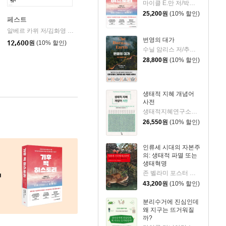
마이클 E.만 저/박경미 역/조천호 감수
25,200
원
(10% 할인)
페스트
알베르 카뮈 저/김화영 역
민음사
|
번영의 대가
12,600
원
(10% 할인)
수닐 암리스 저/추선영 역
28,800
원
(10% 할인)
생태적 지혜 개념어
사전
생태적지혜연구소협동조합 기획/권범철,성미선 등저
26,550
원
(10% 할인)
인류세 시대의 자본주
의: 생태적 파멸 또는
생태혁명
존 벨라미 포스터 저/박종일 역
43,200
원
(10% 할인)
분리수거에 진심인데
왜 지구는 뜨거워질
까?