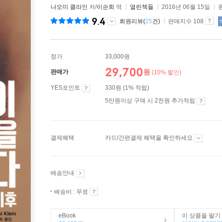
나오미 클라인
저/
이순희
역
열린책들
2016년 06월 15일
9.4
회원리뷰(
25
건)
판매지수 108
정가
33,000원
29,700
원
판매가
(10% 할인)
YES포인트
330원 (1% 적립)
5만원이상 구매 시 2천원 추가적립
결제혜택
카드/간편결제 혜택을 확인하세요
배송안내
배송비 : 무료
eBook
이 상품을 팔기