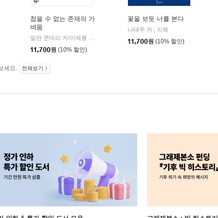
참을 수 없는 존재의 가
꽃을 보듯 너를 본다
벼움
민음사
나태주 저
지혜
|
밀란 쿤데라 저/이재룡 역
민음사
|
11,700
원
(10% 할인)
11,700
원
(10% 할인)
보세요.
전체보기