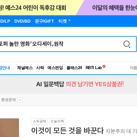
D/LP
DVD/BD
문구
/GIFT
티켓
독서유형검사
장안내
채널예스
사락
예스펀딩
클래스24
RBTI Lab
여
독서유형검사
AI 일문백답
의견 남기면 YES상품권!
환경문제
소득공제
오늘의책
이것이 모든 것을 바꾼다
자본주의 대 