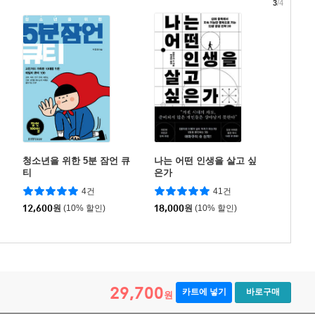
3
/4
청소년을 위한 5분 잠언 큐
나는 어떤 인생을 살고 싶
티
은가
4건
41건
12,600
원
(10% 할인)
18,000
원
(10% 할인)
29,700
카트에 넣기
바로구매
원