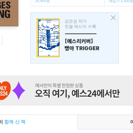
26,400원
매입가 3,300
김은성 작가
친필 메시지 수록
---------------
[예스리커버]
빵야 TRIGGER
들이
함께 산 책