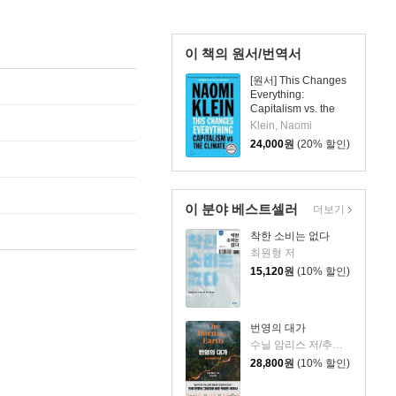
이 책의 원서/번역서
[원서] This Changes
Everything:
Capitalism vs. the
Climate
Klein, Naomi
24,000
원
(20% 할인)
이 분야 베스트셀러
더보기
착한 소비는 없다
최원형 저
15,120
원
(10% 할인)
번영의 대가
수닐 암리스 저/추선영 역
28,800
원
(10% 할인)