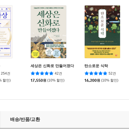
문
세상은 신화로 만들어졌다
탄소로운 식탁
254건
42건
52건
% 할인)
17,550
원
(10% 할인)
16,200
원
(10% 할인)
배송/반품/교환