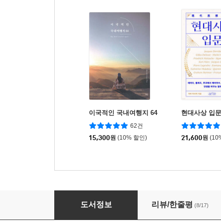
이국적인 국내여행지 64
현대사상 입
62건
15,300
원
(10% 할인)
21,600
원
(10
이것이 모든 것을 바꾼다
도서정보
리뷰/한줄평
(8/17)