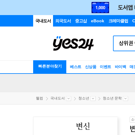
국내도서
외국도서
중고샵
eBook
크레마클럽
C
빠른분야찾기
베스트
신상품
이벤트
바이백
매
웰컴
국내도서
청소년
청소년 문학
소