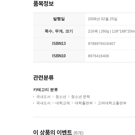
품목정보
발행일
2008년 02월 25일
쪽수, 무게, 크기
216쪽 | 260g | 128*188*20
ISBN13
9788976416407
ISBN10
8976416406
관련분류
카테고리 분류
국내도서
청소년
청소년 문학
국내도서
대학교재
대학출판부
고려대학교출판부
이 상품의 이벤트
(6개)