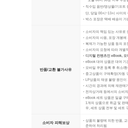
오늘 06시 30분 이후 주문
직수입 음반/영상물/기프트 
단, 당일 00시~13시 사이
박스 포장은 택배 배송이 가
소비자의 책임 있는 사유로 
소비자의 사용, 포장 개봉에 
복제가 가능한 상품 등의 포장을 
소비자의 요청에 따라 개별
디지털 컨텐츠인 eBook, 
eBook 대여 상품은 대여 기
모바일 쿠폰 등록 후 취소/환
반품/교환 불가사유
중고상품이 구매확정(자동 
LP상품의 재생 불량 원인이 기
시간의 경과에 의해 재판매가
전자상거래 등에서의 소비자
eBook 세트 상품은 일괄 
1개의 상품으로 취급 및 판매
우, 세트 상품 전부 및 세트
상품의 불량에 의한 반품, 교
소비자 피해보상
준하여 처리됨