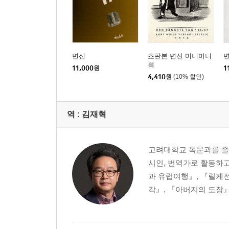
변신
초판본 변신 미니미니
북
11,000
원
1
4,410
원
(10% 할인)
역 :
김재혁
고려대학교 독문과를 졸
시인, 번역가로 활동하
과 유럽여행』, 『릴케전
각』, 『아버지의 도장』