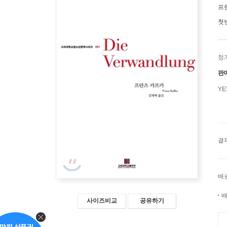
프
첫
정
판
Y
결
배
배
사이즈비교
공유하기