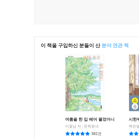
이 책을 구입하신 분들이 산
분야 연관 책
여름을 한 입 베어 물었더니
시한
이꽃님 저
문학동네
백은별
|
382건