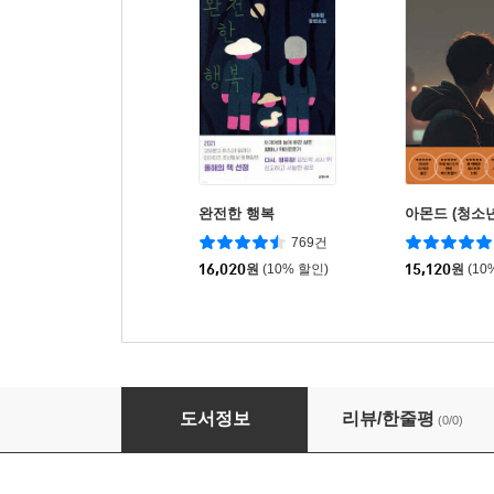
완전한 행복
아몬드 (청소
769건
16,020
원
(10% 할인)
15,120
원
(10
변신
도서정보
리뷰/한줄평
(0/0)