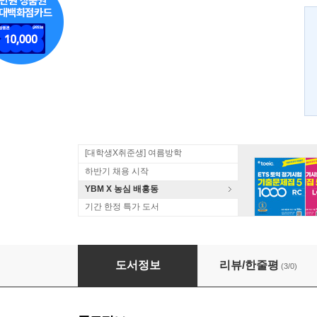
[대학생X취준생] 여름방학
하반기 채용 시작
YBM X 농심 배홍동
기간 한정 특가 도서
2008 한자능력검정시험 끝내기 모의고사 2급
도서정보
리뷰/한줄평
(3/0)