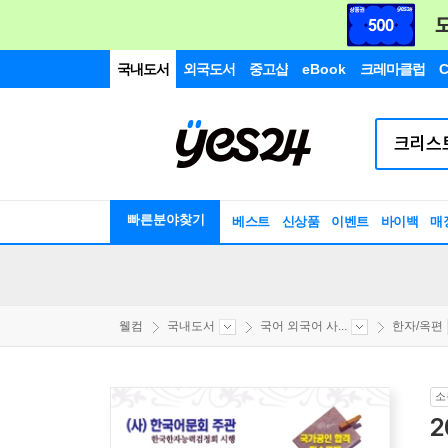
국내도서
외국도서
중고샵
eBook
크레마클럽
C
빠른분야찾기
베스트
신상품
이벤트
바이백
매
웰컴
국내도서
국어 외국어 사...
한자/옥편
소
2