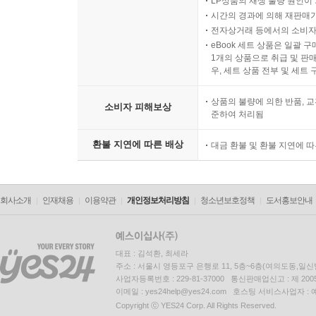
LP상품의 재생 불량 원인이 기
시간의 경과에 의해 재판매가
전자상거래 등에서의 소비자
eBook 세트 상품은 일괄 
1개의 상품으로 취급 및 판매
우, 세트 상품 전부 및 세트
상품의 불량에 의한 반품, 교
소비자 피해보상
준하여 처리됨
환불 지연에 따른 배상
대금 환불 및 환불 지연에 
회사소개
인재채용
이용약관
개인정보처리방침
청소년보호정책
도서홍보안내
대표 : 김석환, 최세라
주소 : 서울시 영등포구 은행로 11, 5층~6층(여의도동,일신
사업자등록번호 : 229-81-37000 통신판매업신고 : 제 200
이메일 : yes24help@yes24.com 호스팅 서비스사업자 :
Copyright ⓒ YES24 Corp. All Rights Reserved.