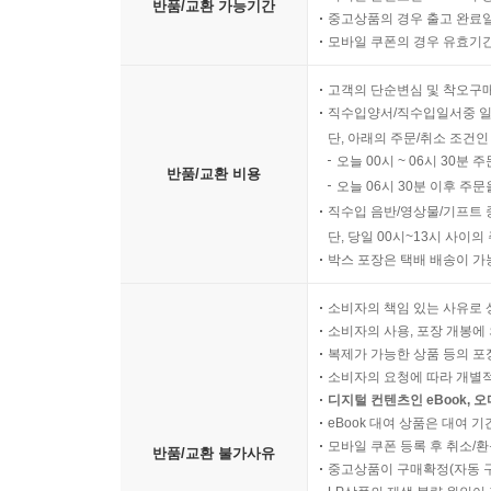
반품/교환 가능기간
중고상품의 경우 출고 완료일
모바일 쿠폰의 경우 유효기간(
고객의 단순변심 및 착오구
직수입양서/직수입일서중 일
단, 아래의 주문/취소 조건인
오늘 00시 ~ 06시 30분 
반품/교환 비용
오늘 06시 30분 이후 주문
직수입 음반/영상물/기프트 
단, 당일 00시~13시 사이
박스 포장은 택배 배송이 가
소비자의 책임 있는 사유로 
소비자의 사용, 포장 개봉에 
복제가 가능한 상품 등의 포장을 
소비자의 요청에 따라 개별
디지털 컨텐츠인 eBook, 
eBook 대여 상품은 대여 기
모바일 쿠폰 등록 후 취소/환
반품/교환 불가사유
중고상품이 구매확정(자동 