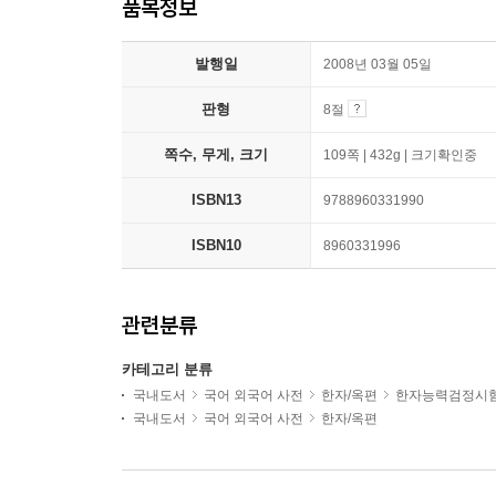
품목정보
발행일
2008년 03월 05일
판형
8절
쪽수, 무게, 크기
109쪽 | 432g | 크기확인중
ISBN13
9788960331990
ISBN10
8960331996
관련분류
카테고리 분류
국내도서
국어 외국어 사전
한자/옥편
한자능력검정시
국내도서
국어 외국어 사전
한자/옥편