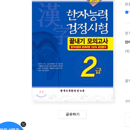
편
정
판
Y
결
구
공유하기