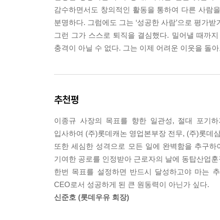
- 사람관계에 투자하라
감수하면서도 창의적인 활동을 통하여 다른 사람을
분명하다. 그럼에도 그는 ‘성공한 사람’으로 평가받
07. 보이지 않는 음지를 보라
그런 그가 스스로 퇴직을 결심했다. 밀어낼 때까지
- 정직하고 투명하게 하라
충격이 아닐 수 없다. 그는 이제 어려운 이웃을 돌
- 보이지 않는 음지를 보라
- 다른 사람이 볼 수 없는 것을 찾아내라
- 자신에 대한 믿음과 신념이 강해야 한다
추천평
08. 일을 통해 기회를 만들어라
이종규 사장의 목표를 향한 일관성, 절대 포기하
- 가정을 통해 여성의 수고를 알아라
입사하여 (주)롯데캐논 영업본부장 전무, (주)롯데삼
- 다른 업무에 대해서도 파악하라
또한 세심한 성격으로 모든 일에 완벽함을 추구하
- 자신의 일에 전문가가 되라
기여한 공로를 인정받아 근로자의 날에 동탑산업훈
- 남보다 먼저 문제의식을 가져라
한번 목표를 설정하면 반드시 달성하고야 마는 
- 사람은 누구나 좋은 점을 가지고 있다
CEO로서 성공하게 된 큰 원동력이 아닌가 싶다.
- 시키는 대로나 해, 뭐 잘났다고?
신준호 (롯데우유 회장)
- 회사생활에서 발생하는 문제 유형들
- 꿈이 있기에 살아간다