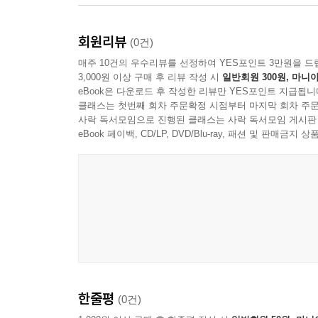
- 소질과 개성에 맞는 직업으로 선택하라
- 일을 통해 기회를 만들어라
회원리뷰
(0건)
매주 10건의 우수리뷰를 선정하여 YES포인트 3만원을 드
09. 인생교과서를 읽고 배워라
3,000원 이상 구매 후 리뷰 작성 시
일반회원 300원, 마니아
- 사람으로부터 항상 배워라
eBook은 다운로드 후 작성한 리뷰만 YES포인트 지급됩니
- 인생교과서를 읽고 배워라
클래스는 첫번째 회차 주문확정 시점부터 마지막 회차 주문
- 현재에 멈추지 말고 끊임없이 향상하라
사락 독서모임으로 진행된 클래스는 사락 독서모임 게시판
eBook 페이백, CD/LP, DVD/Blu-ray, 패션 및 판매금
- 올바른 마음을 가져라
- 취미활동은 삶을 풍요롭게 해 준다
- 자신의 고유한 스타일을 간직하라
- 나눔을 실천하라
- 인생은 인과응보라는 것을 기억하라
- 자신의 꿈과 비전을 계획하고 실행하라
10. 경영은 솔선수범에서 출발하라
- 사장의 책임은 한계가 없다
한줄평
(0건)
- 내가 겪은 경영자 코스와 경영자 수업