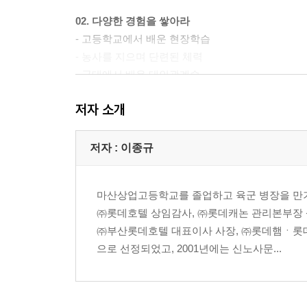
02. 다양한 경험을 쌓아라
- 고등학교에서 배운 현장학습
- 농사를 지으며 단련된 체력
- 군대에서 배운 대인관계술
- 한 사람을 보내고 또 다른 사람을 얻다
저자 소개
- 밑바닥부터 시작하는 것이 유리하다
03. 이종규만큼만 일하라
저자 : 이종규
- 회사 일을 자신의 일처럼 여겨라
- 오늘 할 일을 내일로 미루지 마라
마산상업고등학교를 졸업하고 육군 병장을 만기
- 샐러리맨은 마케팅 능력을 갖추어야 한다
㈜롯데호텔 상임감사, ㈜롯데캐논 관리본부장 
- 이종규만큼만 일하라
㈜부산롯데호텔 대표이사 사장, ㈜롯데햄ㆍ롯데
- 상사와 부하직원들과 공감대를 형성하라
으로 선정되었고, 2001년에는 신노사문...
04. 노력 없이 얻는 것은 없다
- 뜻하지 않은 곳에서 찾아오는 행운
- 항상 자신을 지켜보는 시선이 있다