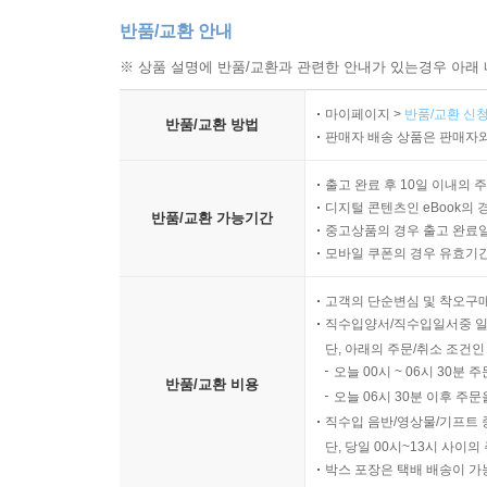
반품/교환 안내
※ 상품 설명에 반품/교환과 관련한 안내가 있는경우 아래 
마이페이지 >
반품/교환 신청
반품/교환 방법
판매자 배송 상품은 판매자와
출고 완료 후 10일 이내의 
디지털 콘텐츠인 eBook의 
반품/교환 가능기간
중고상품의 경우 출고 완료일
모바일 쿠폰의 경우 유효기간(
고객의 단순변심 및 착오구
직수입양서/직수입일서중 일
단, 아래의 주문/취소 조건인
오늘 00시 ~ 06시 30분 
반품/교환 비용
오늘 06시 30분 이후 주문
직수입 음반/영상물/기프트 
단, 당일 00시~13시 사이
박스 포장은 택배 배송이 가