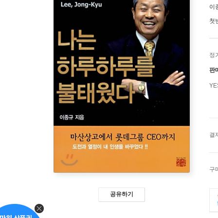
이
첫
정
판
Y
결
구
공유하기