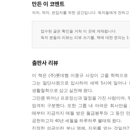
만든 이 코멘트
- 무엇이든 할 수 있어야 한다
저자, 역자, 편집자를 위한 공간입니다. 독자들에게 전하고
- 전문적이면서 일반적인 안목을 길러라
- 노력 없이 얻는 것은 없다
- 직장에서 살아남기
접수된 글은 확인을 거쳐 이 곳에 게재됩니다.
독자 분들의 리뷰는 리뷰 쓰기를, 책에 대한 문의는 1:
05. 가정을 화목하게 하라
- 격려와 칭찬으로 내조해 준 아내
- 가정 경제권을 누가 가질 것인가
출판사 리뷰
- 서로 존중하고 헌신하라
- 합리적으로 생각하라
이 책은 (주)롯데햄 이종규 사장이 고졸 학력으로
- 가정교육은 사랑과 믿음에서 출발한다
그는 말단사원으로 입사하여 새벽 5시에 일어나 
생활철학으로 삼고 실천해 왔다.
06. 과감한 결단이 성공을 불러온다
그만큼 뛰어난 프로정신과 열정을 가진 사람이며, 무
- 자신의 가치를 높이는 일에 투자하라
엄격히 구분했다. 또한 그룹 내 어려운 회사만을 
- 기업의 원천은 인재, 인재에 투자하라
때부터 지금까지 매월 받은 월급봉투와 그 동안 
- 미래를 보고 투자하라
공헌하고자 40년 세월을 하루하루 불태워 왔다.
- 과감한 결단이 성공을 불러온다
진정한 성공이란 부나 명예, 지위를 얻는 것일까