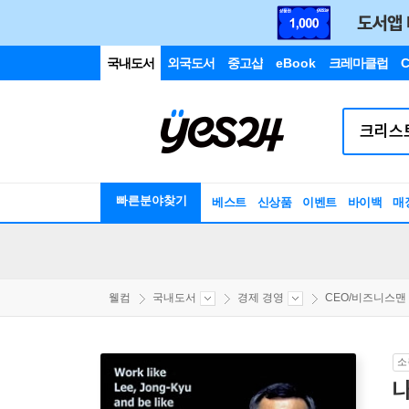
국내도서
외국도서
중고샵
eBook
크레마클럽
C
빠른분야찾기
베스트
신상품
이벤트
바이백
매
웰컴
국내도서
경제 경영
CEO/비즈니스맨
소