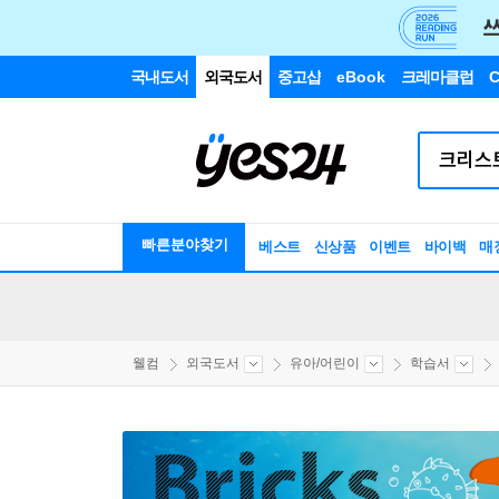
국내도서
외국도서
중고샵
eBook
크레마클럽
C
빠른분야찾기
베스트
신상품
이벤트
바이백
매
웰컴
외국도서
유아/어린이
학습서