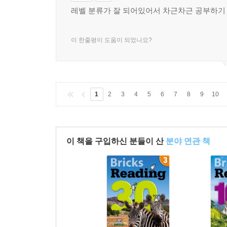
레벨 분류가 잘 되어있어서 차근차근 공부하기
이 한줄평이 도움이 되었나요?
1
2
3
4
5
6
7
8
9
10
이 책을 구입하신 분들이 산
분야 연관 책