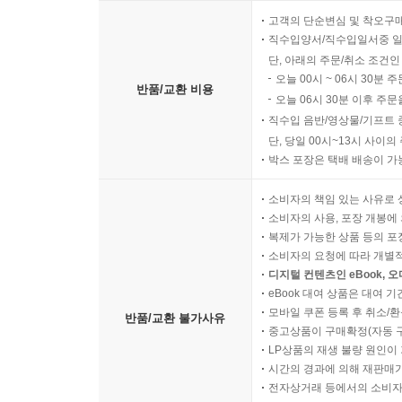
고객의 단순변심 및 착오구
직수입양서/직수입일서중 일
단, 아래의 주문/취소 조건인
오늘 00시 ~ 06시 30분 
반품/교환 비용
오늘 06시 30분 이후 주문
직수입 음반/영상물/기프트 
단, 당일 00시~13시 사이
박스 포장은 택배 배송이 가
소비자의 책임 있는 사유로 
소비자의 사용, 포장 개봉에 
복제가 가능한 상품 등의 포장을 
소비자의 요청에 따라 개별
디지털 컨텐츠인 eBook, 
eBook 대여 상품은 대여 기
모바일 쿠폰 등록 후 취소/환
반품/교환 불가사유
중고상품이 구매확정(자동 
LP상품의 재생 불량 원인이 기
시간의 경과에 의해 재판매가
전자상거래 등에서의 소비자