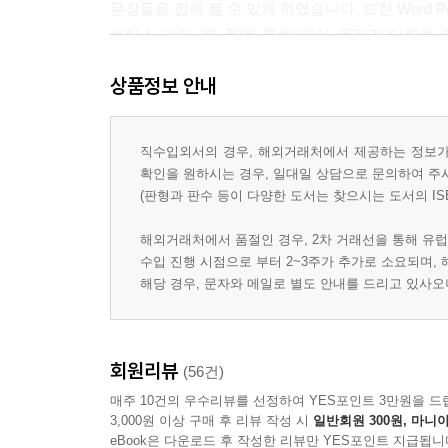
문장들을 접해 볼 수 있게 하였습니다. 또한 Word 
브릭스 리딩 30, 50을 통해 영어 문장과 단락
본격적인 리딩 스킬 학습에 들어가게 됩니다. 아울러 
상품정보 안내
분석하면서 학습자 스스로 이야기를 읽고 정리할 수 있
아니라 다양하고 유익한 정보를 함께 습득할 수 있
이렇듯 브릭스 리딩 30, 50, 100 시리즈는 
직수입외서의 경우, 해외거래처에서 제공하는 정보가 
체계적으로 따라 갈 수 있도록 구성된 리딩 첫걸음
확인을 원하시는 경우, 일대일 상담으로 문의하여 주
리딩 200과 300을 함께 공부한다면 리딩 실력을 한
(판형과 판수 등이 다양한 도서는 찾으시는 도서의 IS
해외거래처에서 품절인 경우, 2차 거래선을 통해 유럽
수입 진행 시점으로 부터 2~3주가 추가로 소요되며,
해당 경우, 문자와 메일로 별도 안내를 드리고 있사
회원리뷰
(56건)
매주 10건의 우수리뷰를 선정하여 YES포인트 3만원을 드
3,000원 이상 구매 후 리뷰 작성 시
일반회원 300원, 마니아
eBook은 다운로드 후 작성한 리뷰만 YES포인트 지급됩니