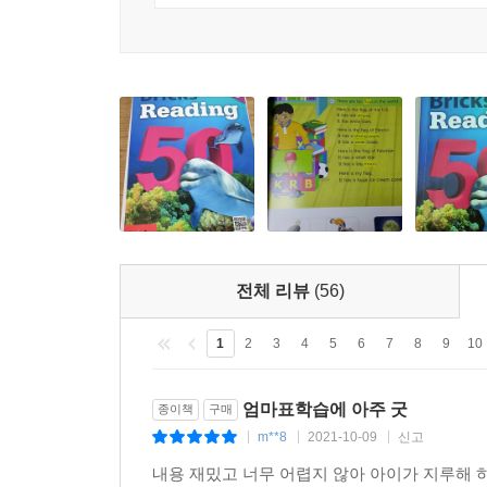
전체 리뷰
(56)
1
2
3
4
5
6
7
8
9
10
엄마표학습에 아주 굿
종이책
구매
m**8
2021-10-09
신고
|
|
|
내용 재밌고 너무 어렵지 않아 아이가 지루해