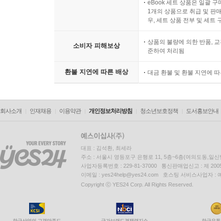
eBook 세트 상품은 일괄 
1개의 상품으로 취급 및 판매
우, 세트 상품 전부 및 세트
상품의 불량에 의한 반품, 교
소비자 피해보상
준하여 처리됨
환불 지연에 따른 배상
대금 환불 및 환불 지연에 
회사소개
인재채용
이용약관
개인정보처리방침
청소년보호정책
도서홍보안내
대표 : 김석환, 최세라
주소 : 서울시 영등포구 은행로 11, 5층~6층(여의도동,일신
사업자등록번호 : 229-81-37000 통신판매업신고 : 제 200
이메일 : yes24help@yes24.com 호스팅 서비스사업자 :
Copyright ⓒ YES24 Corp. All Rights Reserved.