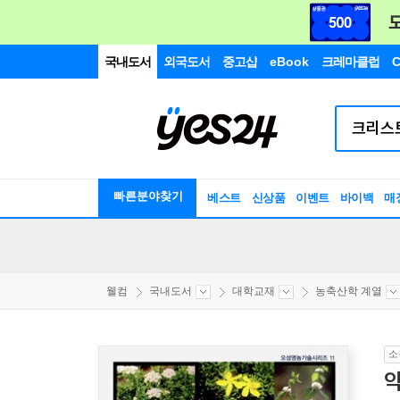
국내도서
외국도서
중고샵
eBook
크레마클럽
C
빠른분야찾기
베스트
신상품
이벤트
바이백
매
웰컴
국내도서
대학교재
농축산학 계열
소