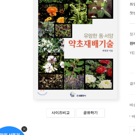
최
첫
정
판
Y
결
배
사이즈비교
공유하기
배