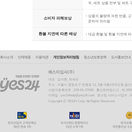
우, 세트 상품 전부 및 세트
상품의 불량에 의한 반품, 교
소비자 피해보상
준하여 처리됨
환불 지연에 따른 배상
대금 환불 및 환불 지연에 
회사소개
인재채용
이용약관
개인정보처리방침
청소년보호정책
도서홍보안내
대표 : 김석환, 최세라
주소 : 서울시 영등포구 은행로 11, 5층~6층(여의도동,일신
사업자등록번호 : 229-81-37000 통신판매업신고 : 제 200
이메일 : yes24help@yes24.com 호스팅 서비스사업자 :
Copyright ⓒ YES24 Corp. All Rights Reserved.