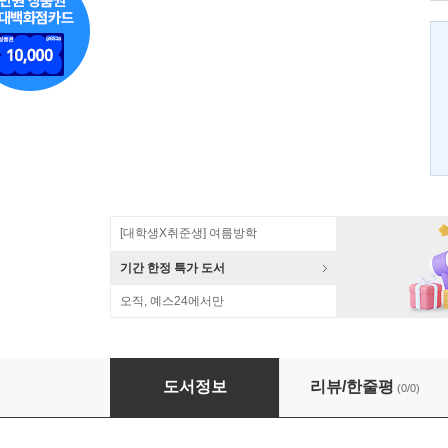
[대학생X취준생] 여름방학
기간 한정 특가 도서
오직, 예스24에서만
약초재배기술
도서정보
리뷰/한줄평
(0/0)