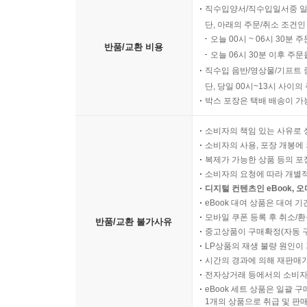
직수입양서/직수입일서중 일
단, 아래의 주문/취소 조건인
오늘 00시 ~ 06시 30분 
반품/교환 비용
오늘 06시 30분 이후 주문
직수입 음반/영상물/기프트 
단, 당일 00시~13시 사이
박스 포장은 택배 배송이 가
소비자의 책임 있는 사유로 
소비자의 사용, 포장 개봉에 
복제가 가능한 상품 등의 포장을 
소비자의 요청에 따라 개별
디지털 컨텐츠인 eBook, 
eBook 대여 상품은 대여 기
모바일 쿠폰 등록 후 취소/환
반품/교환 불가사유
중고상품이 구매확정(자동 
LP상품의 재생 불량 원인이 기
시간의 경과에 의해 재판매가
전자상거래 등에서의 소비자
eBook 세트 상품은 일괄 
1개의 상품으로 취급 및 판매