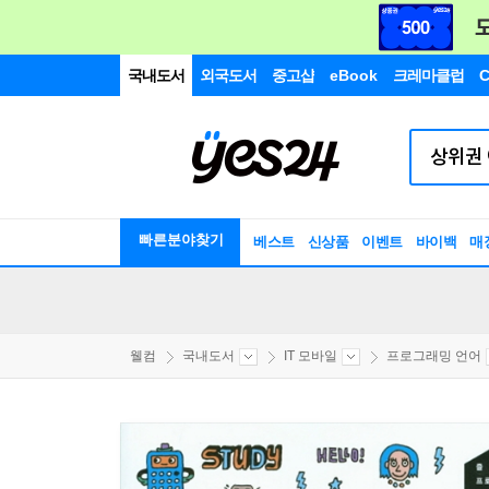
국내도서
외국도서
중고샵
eBook
크레마클럽
C
빠른분야찾기
베스트
신상품
이벤트
바이백
매
웰컴
국내도서
IT 모바일
프로그래밍 언어