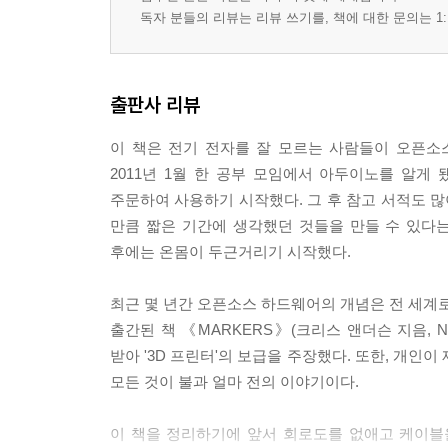
2.1 PWM(펄스 폭 변조)
독자 분들의 리뷰는 리뷰 쓰기를, 책에 대한 문의는 1:
2.2 PWM 제어를 사용하기 위한 LED와 저항 연결 
2.3 PWM 제어로 LED를 켜는 스케치
2.4 PWM 제어로 압전 스피커 사용하기
출판사 리뷰
3 디지털 출력으로 LED 제어하기
3.1 디지털 출력을 사용하기 위한 LED 연결 방법
이 책은 전기 전자를 잘 모르는 사람들이 오픈소
3.2 LED를 빠르게 깜빡이게 하기
2011년 1월 한 공부 모임에서 아두이노를 알게
3.3 LED의 밝기
주문하여 사용하기 시작했다. 그 후 참고 서적도 많이
3.4 LED의 밝기 변화시키기
만큼 짧은 기간에 생각했던 것들을 만들 수 있다는
4 디지털 출력으로 압전 스피커 제어하기
후에는 온몸이 두근거리기 시작했다.
4.1 디지털 제어로 스피커에서 소리 나게 하기
4.2 디지털 제어로 스피커 음계 바꾸기
최근 몇 년간 오픈소스 하드웨어의 개념은 전 세계로
4.3 tone 함수를 사용하여 스피커 음계 바꾸기
출간된 책 《MARKERS》(크리스 앤더슨 지음, 
5 아날로그 출력으로 모터 작동하기
받아 '3D 프린터'의 보급을 주장했다. 또한, 개인
5.1 소형 DC 팬을 작동해 보자
모든 것이 불과 얼마 전의 이야기이다.
5.2 가변저항으로 팬을 제어해 보자
이 책을 정리하기에 앞서 회로도를 없애고 케이블