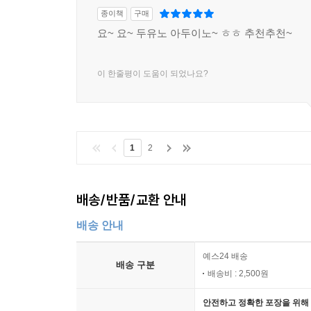
A 이 책에서 사용한 전자 부품
종이책
구매
B 이 책에서 사용한 전자 부품용 스케치 정리
요~ 요~ 두유노 아두이노~ ㅎㅎ 추천추천~
C 탭 실드 소개
D 아두이노 관련 사이트
이 한줄평이 도움이 되었나요?
찾아보기
1
2
배송/반품/교환 안내
배송 안내
예스24 배송
배송 구분
배송비 : 2,500원
안전하고 정확한 포장을 위해 