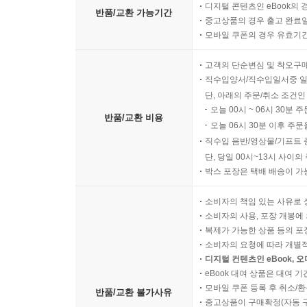
디지털 콘텐츠인 eBook의 
반품/교환 가능기간
중고상품의 경우 출고 완료일
모바일 쿠폰의 경우 유효기간(
고객의 단순변심 및 착오구
직수입양서/직수입일서중 일
단, 아래의 주문/취소 조건인
오늘 00시 ~ 06시 30분 
반품/교환 비용
오늘 06시 30분 이후 주문
직수입 음반/영상물/기프트 
단, 당일 00시~13시 사이
박스 포장은 택배 배송이 가
소비자의 책임 있는 사유로 
소비자의 사용, 포장 개봉에 
복제가 가능한 상품 등의 포장을 
소비자의 요청에 따라 개별
디지털 컨텐츠인 eBook, 
eBook 대여 상품은 대여 기
모바일 쿠폰 등록 후 취소/환
반품/교환 불가사유
중고상품이 구매확정(자동 