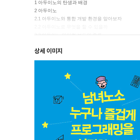
1 아두이노의 탄생과 배경
2 아두이노
2.1 아두이노와 통합 개발 환경을 알아보자
2.2 아두이노로 무엇을 할 수 있을까
2.3 아두이노 마이컴 보드의 종류
2.4 아두이노의 확장성
상세 이미지
2.5 오픈 소스 하드웨어와 아두이노의 보급
2.6 새로운 제품 제작의 혁신
3 아두이노의 특징과 장점
4 아두이노의 기능
4.1 아두이노 마이컴 보드
4.2 아두이노의 인터페이스
5 아두이노 준비
5.1 준비해야 할 전자 부품
5.2 컴퓨터에 통합 개발 환경(IDE) 구축
5.3 무엇을 더 알아야 할까
6 통합 개발 환경 준비