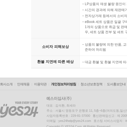
LP상품의 재생 불량 원인이 기
시간의 경과에 의해 재판매가
전자상거래 등에서의 소비자
eBook 세트 상품은 일괄 
1개의 상품으로 취급 및 판매
우, 세트 상품 전부 및 세트
상품의 불량에 의한 반품, 교
소비자 피해보상
준하여 처리됨
환불 지연에 따른 배상
대금 환불 및 환불 지연에 
회사소개
인재채용
이용약관
개인정보처리방침
청소년보호정책
도서홍보안내
대표 : 김석환, 최세라
주소 : 서울시 영등포구 은행로 11, 5층~6층(여의도동,일신
사업자등록번호 : 229-81-37000 통신판매업신고 : 제 200
이메일 : yes24help@yes24.com 호스팅 서비스사업자 :
Copyright ⓒ YES24 Corp. All Rights Reserved.