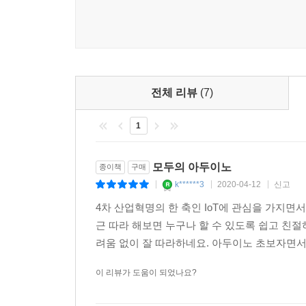
3.1 연결해 보자
여러 사람과 함께 고민해 보면 어떨까 하여 페이스
3.2 스케치를 작성해 보자
3.3 작동해 보자
이 책을 번역하면서 이 책으로 입문하는 분들이 아
3.4 바꿔 보자
보며 노력한 흔적을 곳곳에서 찾아볼 수 있었습니다
3.5 중요한 점을 알아보자
책을 통해 아두이노의 기초를 이해하고 더 흥미를 
4 초음파 거리 센서(아날로그)를 사용해 보자
전체 리뷰
(7)
이 책은 전기 전자를 잘 모르는 사람들이 오픈소
4.1 초음파 거리 센서란
2011년 1월 한 공부 모임에서 아두이노를 알게
1
4.2 초음파 거리 센서를 연결해 보자
주문하여 사용하기 시작했다. 그 후 참고 서적도 많이
4.3 스케치를 작성해 보자
만큼 짧은 기간에 생각했던 것들을 만들 수 있다는
4.4 작동해 보자
모두의 아두이노
종이책
구매
후에는 온몸이 두근거리기 시작했다.
4.5 중요한 점을 알아보자
k******3
2020-04-12
신고
|
|
|
5 적외선 거리 센서(아날로그)를 사용해 보자
4차 산업혁명의 한 축인 IoT에 관심을 가지면
최근 몇 년간 오픈소스 하드웨어의 개념은 전 세계로
5.1 적외선 거리 센서의 구조 살펴보기
근 따라 해보면 누구나 할 수 있도록 쉽고 친
출간된 책 《MARKERS》(크리스 앤더슨 지음, 
5.2 연결해 보자
려움 없이 잘 따라하네요. 아두이노 초보자면서 
받아 '3D 프린터'의 보급을 주장했다. 또한, 개인
5.3 스케치를 작성해 보자
모든 것이 불과 얼마 전의 이야기이다.
5.4 작동해 보자
이 리뷰가 도움이 되었나요?
5.5 바꿔 보자
이 책을 정리하기에 앞서 회로도를 없애고 케이블
5.6 중요한 점을 알아보자