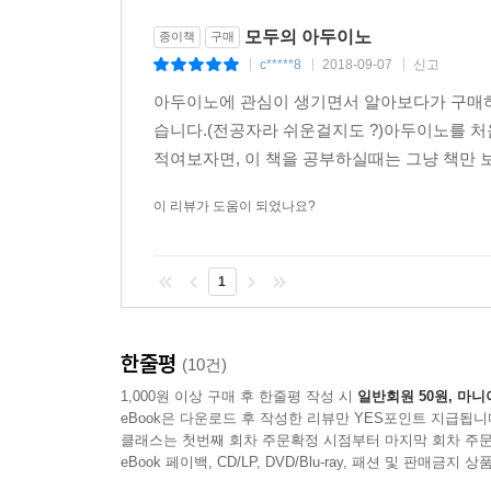
만들기 위해 신경 썼다. 이렇게 신경 썼으니 전기
6 액정 디스플레이(LCD)를 사용해 보자
모두의 아두이노
종이책
구매
하는 생각이다. 지금까지는 없었던 아두이노 팬층을
6.1 연결해 보자
c*****8
2018-09-07
신고
|
|
|
6.2 스케치를 작성해 보자
아두이노에 관심이 생기면서 알아보다가 구매하
예전에 나는 존경하는 분에게 '시스템은 무엇인가?'라
6.3 작동해 보자
습니다.(전공자라 쉬운걸지도 ?)아두이노를 처
걸 알게 되었다. 이 간단명료한 것이 뇌리에 박혀
6.4 응용해 보자
적여보자면, 이 책을 공부하실때는 그냥 책만 보
센서가 '입력'이고, LED나 LCD(액정 디스플레
6.5 중요한 점을 알아보자
시작하고 있다. 이 책의 기본이되 는 생각의 흐름도 '
이 리뷰가 도움이 되었나요?
7장 여러 가지 팁
이 책은 기본적인 아두이노 프로그래밍 기술을 정리
건축, 환경 분야 등에서 공부하고 있는 사람이나 
1
1 타이머 기능 사용하기
포함하고 있다.
1.1 타이머 기능이란
1.2 일정 시간 간격으로 센서 값 가져오기
한줄평
이 책이 독자의 두뇌를 활성화시켜서 수준 높은 기술
(10건)
1.3 타이머 기능 응용
1,000원 이상 구매 후 한줄평 작성 시
일반회원 50원, 마니
2 탭으로 스케치 여러 개 사용하기
eBook은 다운로드 후 작성한 리뷰만 YES포인트 지급됩니
아두이노를 처음 접했을 때가 생각납니다. 기본적인 
2.1 탭 화면 설정하기
클래스는 첫번째 회차 주문확정 시점부터 마지막 회차 주문
처음이었기에 참 막막했습니다. 더군다나 당시에
2.2 탭 화면 편집하기
eBook 페이백, CD/LP, DVD/Blu-ray, 패션 및 판매금
외국어로 구글에서 자료를 찾아가며 밤도 많이 새고
2.3 탭 화면을 사용하여 컴파일 및 저장 폴더 선택