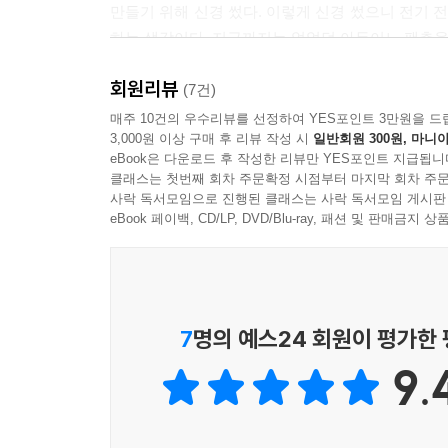
3부 ‘한 단계 더’ 편
만들기 위해 신경 썼다. 이렇게 신경 썼으니 전기
하는 생각이다. 지금까지는 없었던 아두이노 팬층을
6장 고급 입출력 부품을 사용해 보자
회원리뷰
예전에 나는 존경하는 분에게 '시스템은 무엇인가?'라
(7건)
1 온도 센서(아날로그)를 사용해 보자
걸 알게 되었다. 이 간단명료한 것이 뇌리에 박혀
매주 10건의 우수리뷰를 선정하여 YES포인트 3만원을 드
3,000원 이상 구매 후 리뷰 작성 시
일반회원 300원, 마니아
1.1 연결해 보자
센서가 '입력'이고, LED나 LCD(액정 디스플레
eBook은 다운로드 후 작성한 리뷰만 YES포인트 지급됩니
1.2 스케치를 작성해 보자
시작하고 있다. 이 책의 기본이되 는 생각의 흐름도 '
클래스는 첫번째 회차 주문확정 시점부터 마지막 회차 주문
1.3 작동해 보자
사락 독서모임으로 진행된 클래스는 사락 독서모임 게시판
1.4 디지털 입력 포트를 전원과 GND로 사용하는 
이 책은 기본적인 아두이노 프로그래밍 기술을 정리
eBook 페이백, CD/LP, DVD/Blu-ray, 패션 및 판매금
1.5 중요한 점을 알아보자
건축, 환경 분야 등에서 공부하고 있는 사람이나 
2 광센서(아날로그)를 사용해 보자
포함하고 있다.
2.1 연결해 보자
2.2 스케치를 작성해 보자
이 책이 독자의 두뇌를 활성화시켜서 수준 높은 기술
7
명의 예스24 회원이 평가한
2.3 작동해 보자
9.
2.4 바꿔 보자
아두이노를 처음 접했을 때가 생각납니다. 기본적인 
2.5 중요한 점을 알아보자
처음이었기에 참 막막했습니다. 더군다나 당시에
3 가속도 센서(아날로그)를 사용해 보자
외국어로 구글에서 자료를 찾아가며 밤도 많이 새고