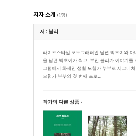
3 수많은 풍경 가운데 오로지 자전거 풍경
저자 소개
브롬톤과 함께 우리 역시 풍경이 되는 순간
(1명)
TRAVEL with BROMPTON 브루클린 : Tour de brook
INTERVIEW : 강희정
저 :
블리
4 나는 세 번째 주인입니다
라이프스타일 포토그래퍼인 남편 빅초이와 아내 
시작했습니다, 브롬톤 라이프 / 블리의 시간
을 남편 빅초이가 찍고, 부인 블리가 이야기를
TRAVEL with BROMPTON 뉴욕 : 뉴욕 어반 라이딩
그램에서 화제인 생활 모험가 부부로 시그니처 
INTERVIEW : 퀸턴 플린저
모험가 부부의 첫 번째 프로...
INFORMATION on BROMPTON : About Brompton
5 우연과 모험으로 점철된 야외 생활
브롬톤에 몸을 싣고 오는 권말 부록
작가의 다른 상품
TRAVEL with BROMPTON 남해 : 날카로운 첫 
TRAVEL with BROMPTON 강천섬 : 가을빛에 물
TRAVEL with BROMPTON 춘천 : 당신과 나 
INTERVIEW : 최상원