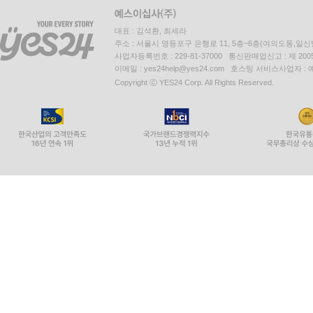
대표 : 김석환, 최세라
주소 : 서울시 영등포구 은행로 11, 5층~6층(여의도동,일신
사업자등록번호 : 229-81-37000 통신판매업신고 : 제 200
이메일 : yes24help@yes24.com 호스팅 서비스사업자 :
Copyright ⓒ YES24 Corp. All Rights Reserved.