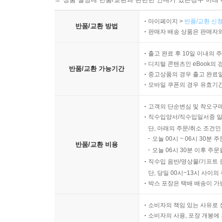
마이페이지 >
반품/교환 신청
반품/교환 방법
판매자 배송 상품은 판매자와
출고 완료 후 10일 이내의 
디지털 콘텐츠인 eBook의 
반품/교환 가능기간
중고상품의 경우 출고 완료일
모바일 쿠폰의 경우 유효기간(
고객의 단순변심 및 착오구
직수입양서/직수입일서중 일
단, 아래의 주문/취소 조건인
오늘 00시 ~ 06시 30분 
반품/교환 비용
오늘 06시 30분 이후 주문
직수입 음반/영상물/기프트 
단, 당일 00시~13시 사이
박스 포장은 택배 배송이 가
소비자의 책임 있는 사유로 
소비자의 사용, 포장 개봉에 