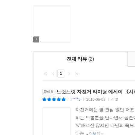
7
전체 리뷰
(2)
1
느릿느릿 자전거 라이딩 에세이 《시
종이책
l****5
2016-06-08
신고
|
|
|
자전거에는 별 관심 없던 저조
히는 브롬톤을 만나면서 집순
>."빠르진 않지만 나만의 속
타는...
더보기