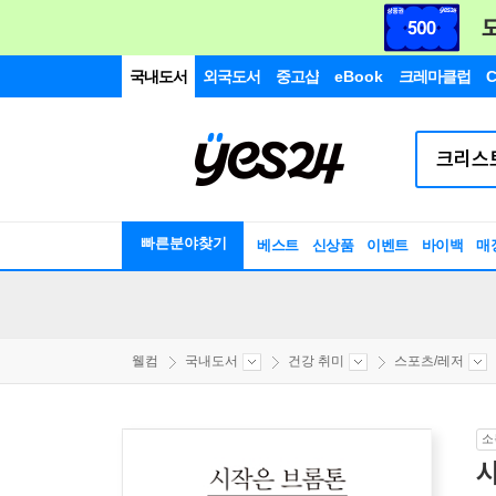
국내도서
외국도서
중고샵
eBook
크레마클럽
C
빠른분야찾기
베스트
신상품
이벤트
바이백
매
웰컴
국내도서
건강 취미
스포츠/레저
소