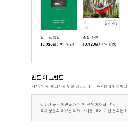
INFORMATION on BROMPTON : 브롬톤과 떠나
6 마이 스타일 그리고 타인의 취향
브롬톤과 아이덴티티 / 당신의 브롬톤은 캘리포니아
TRAVEL with BROMPTON 구례 : 두 바퀴로 가
리브 심플리
숲의 하루
INFORMATION on BROMPTON : 브롬톤의 폴딩 
13,320
원
(10% 할인)
13,320
원
(10% 할인)
7 휘청거리는 나와 균형 사이의 1센티미터 거리
첫 만남, 아슬아슬하게 / 그리고 브롬톤과의 조우
TRAVEL with BROMPTON 제주 : 브롬톤과의 
만든 이 코멘트
잠시 멈춤, pause / 우도에서 노닐다 / 두 겹의 섬 속
저자, 역자, 편집자를 위한 공간입니다. 독자들에게 전하고
8 세상에서 가장 우아한 미니벨로
나의 오래된 친구, 브롬톤
접수된 글은 확인을 거쳐 이 곳에 게재됩니다.
INTERVIEW : 범블비
독자 분들의 리뷰는 리뷰 쓰기를, 책에 대한 문의는 1:
INFORMATION on BROMPTON : Made in London