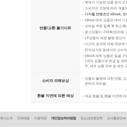
복제가 가능한 상품 등의 포장을 
소비자의 요청에 따라 개별
디지털 컨텐츠인 eBook, 
eBook 대여 상품은 대여 기
모바일 쿠폰 등록 후 취소/환
반품/교환 불가사유
중고상품이 구매확정(자동 
LP상품의 재생 불량 원인이 기
시간의 경과에 의해 재판매가
전자상거래 등에서의 소비자
eBook 세트 상품은 일괄 
1개의 상품으로 취급 및 판매
우, 세트 상품 전부 및 세트
상품의 불량에 의한 반품, 교
소비자 피해보상
준하여 처리됨
환불 지연에 따른 배상
대금 환불 및 환불 지연에 
회사소개
인재채용
이용약관
개인정보처리방침
청소년보호정책
도서홍보안내