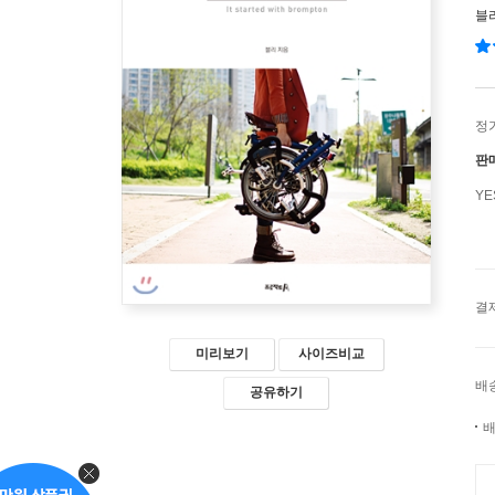
블
정
판
Y
결
미리보기
사이즈비교
배
공유하기
배