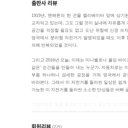
TRAVEL with BROMPTON 서울 : 서울 어반 라이딩
출판사 리뷰
알고 있다, 이제 세상에는 브롬톤 말고도 수많은 
INTERVIEW : 박동영
이상 세상에서 가장 작게 접히는 미니벨로가 아닐지
1919년, 맨해튼의 한 건물 엘리베이터 앞에 상기
형태로 몸을 접고 펴며 작고 자기 몸 위에 올라타는
교차되고 있는데, 그도 그럴 것이 실내에 자유롭게 
13 눈 오는 날, 브롬톤은 접어 두고 배낭을 들쳐 메
는 금속의 탈것이라니, 이만큼 매력 넘치는 존재가 
공간을 걱정할 필요도 없고 도난 위험에 신경 쓰지 
겨울엔 아찔하게 백패킹
영국에서 분리형 자전거가 발명되었을 때도 이후 
--- p.239
의해 반복되었을 것이다.
에필로그
그리고 2016년 오늘, 이제는 미니벨로나 폴딩 바
같은’ 순간들을 만들어 내는 누군가. 자동차로는
부품 하나하나 섬세한 공정을 거쳐 영국에서 곧
바라본다. 그래서 이 자전거를 둘러싼 일상은 쉽게 이야
가능한 이 자전거를 둘러싼 소소한 단상들은 바삐 
고양이처럼 몸을 웅크리고 있다가 필요한 순간이면 
위에서 바라보는 특별한 시선을 따라가면 이상하게
그 이동성 때문에 자연으로 -자전거는 역사적으로
회원리뷰
만든다면, 이런 이야기가 담길 것 같다. 대단히 소
(2건)