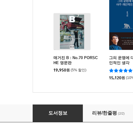
매거진 B : No.70 PORSC
그의 운명에 
HE 영문판
인적인 생각
19,950
원
(5% 할인)
15,120
원
(10
시작은 브롬톤
도서정보
리뷰/한줄평
(2/2)