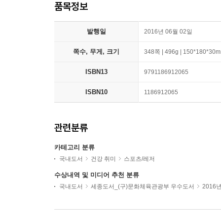
품목정보
발행일
2016년 06월 02일
쪽수, 무게, 크기
348쪽 | 496g | 150*180*30
ISBN13
9791186912065
ISBN10
1186912065
관련분류
카테고리 분류
국내도서
건강 취미
스포츠/레저
수상내역 및 미디어 추천 분류
국내도서
세종도서_(구)문화체육관광부 우수도서
2016