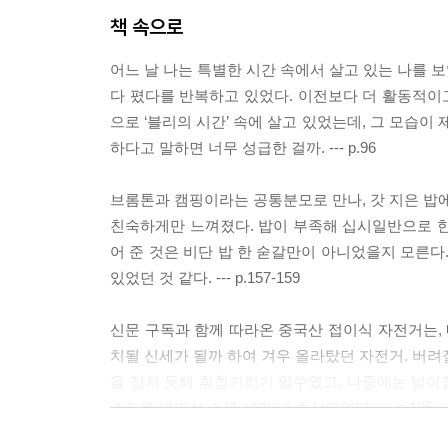
9 오직 나의 힘으로만
책 속으로
내가 움직이는 만큼만 움직이는 정직함
TRAVEL with BROMPTON 섬진강 : 서로 조금
어느 날 나는 특별한 시간 속에서 살고 있는 나를 보
INTERVIEW : 최지호
다 폈다를 반복하고 있었다. 이전보다 더 활동적이고
으로 ‘블리의 시간’ 속에 살고 있었는데, 그 모습이
10 나를 믿어요
하다고 말하면 너무 성급한 걸까. --- p.96
내가 좋아지는 날, 그날의 브롬톤 / 무겁지 않아요,
TRAVEL with BROMPTON 경주 : 경주, 맑음
브롬톤과 캠핑이라는 공통분모로 만나, 갓 지은 밥에
INTERVIEW : 양지호
친숙하게만 느껴졌다. 밥이 부족해 십시일반으로 한 
어 준 것은 비단 밥 한 숟갈만이 아니었을지 모른다
11 BWCK, 봄날의 브롬톤을 좋아하세요?
있었던 것 같다. --- p.157-159
일 년에 하루, 브롬톤만의 세상
INTERVIEW : 정인애 이상진
신문 구독과 함께 따라온 중국산 접이식 자전거는, 
INFORMATION on BROMPTON : BWC
치될 신세가 될까 하여 겨우 올라탔던 자전거. 버려
을 잡지 못해 휘청거리기 일쑤였고, 나중에는 넘어
12 이 도시에서 때로는 초속 5센티미터의 속도로
소드를 넘어선 스무 살의 내 초상이었다. --- p.195
두 바퀴로 걷는 일