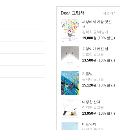
Dear 그림책
더보기
세상에서 가장 멋진
새
김복희 글/이명애 그림
19,800
원
(10% 할인)
고양이가 커진 날
김효정 글그림
13,500
원
(10% 할인)
겨울빛
문지나 글그림
15,120
원
(10% 할인)
다정한 산책
정지연 글그림
13,950
원
(10% 할인)
버드와처
변영근 글그림