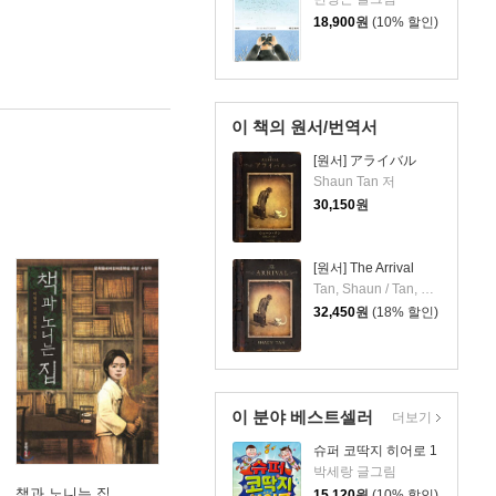
18,900
원
(10% 할인)
이 책의 원서/번역서
[원서] アライバル
Shaun Tan 저
30,150
원
[원서] The Arrival
Tan, Shaun / Tan, Shaun
32,450
원
(18% 할인)
이 분야 베스트셀러
더보기
슈퍼 코딱지 히어로 1
박세랑 글그림
책과 노니는 집
15,120
원
(10% 할인)