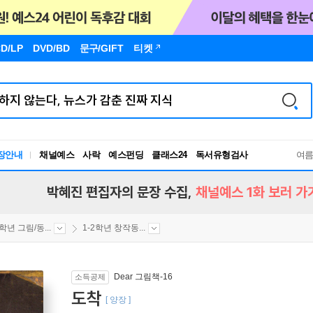
D/LP
DVD/BD
문구
/GIFT
티켓
장안내
채널예스
사락
예스펀딩
클래스24
독서유형검사
여
RBTI Lab
독서유형검사
박혜진 편집자의 문장 수집,
채널예스 1화 보러 가
2학년 그림/동...
1-2학년 창작동...
Dear 그림책-16
소득공제
도착
[ 양장 ]