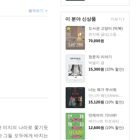
펼쳐보기
이 분야 신상품
더보기
도서관 고양이 (빅북)
최지혜 글/김고둥 그림
70,000
원
정문자 이야기
박멀미 글
15,300
원
(10% 할인)
너는 뭐가 무서워
안니카 헤딘(Annica Hedin) 글/한나 클린타게 (Hanna Klinthage) 그림
15,120
원
(10% 할인)
언제까지 기다려!
에이나트 차르파티 글그림/정재원 역
한 미지의 나라로 쫓기듯
12,600
원
(10% 할인)
또한 그들 모두에게 바치는