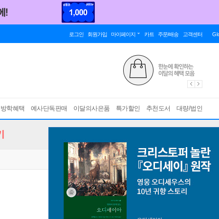
로그인
회원가입
마이페이지
카트
주문/배송
고객센터
Gl
름방학혜택
예사단독판매
이달의사은품
특가할인
추천도서
대량/법인
기