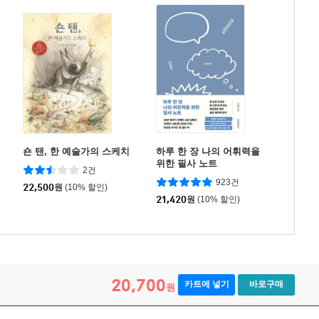
숀 탠, 한 예술가의 스케치
하루 한 장 나의 어휘력을
위한 필사 노트
2건
923건
22,500
원
(10% 할인)
21,420
원
(10% 할인)
20,700
카트에 넣기
바로구매
원