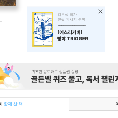
김은성 작가
친필 메시지 수록
---------------
[예스리커버]
빵야 TRIGGER
들이
함께 산 책