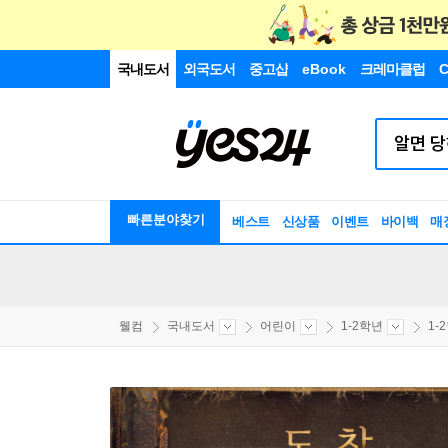
국내도서
외국도서
중고샵
eBook
크레마클럽
C
빠른분야찾기
베스트
신상품
이벤트
바이백
매
웰컴
국내도서
어린이
1-2학년
1-