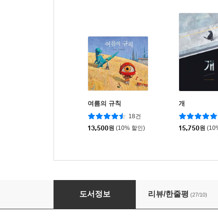
여름의 규칙
개
18건
13,500
원
(10% 할인)
15,750
원
(10
도착
도서정보
리뷰/한줄평
(27/10)