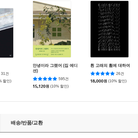
안녕이라 그랬어 (집 에디
흰 고래의 흼에 대하여
션)
31건
26건
595건
% 할인)
18,000
원
(10% 할인)
15,120
원
(10% 할인)
배송/반품/교환