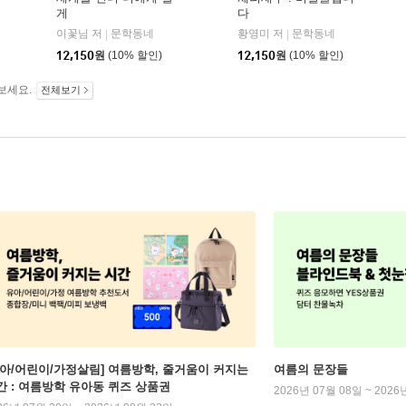
게
다
이꽃님 저
문학동네
황영미 저
문학동네
|
|
12,150
원
(10% 할인)
12,150
원
(10% 할인)
보세요.
전체보기
유아/어린이/가정살림] 여름방학, 줄거움이 커지는
여름의 문장들
간 : 여름방학 유아동 퀴즈 상품권
2026년 07월 08일 ~ 2026