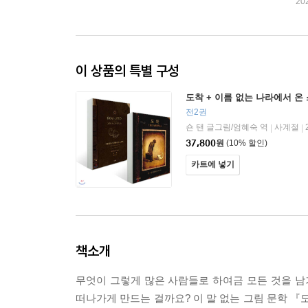
20
이 상품의 특별 구성
도착 + 이름 없는 나라에서 온
전2권
숀 탠 글그림/엄혜숙 역
사계절
|
|
37,800
원
(10% 할인)
카트에 넣기
책소개
무엇이 그렇게 많은 사람들로 하여금 모든 것을 남
떠나가게 만드는 걸까요? 이 말 없는 그림 문학 『도