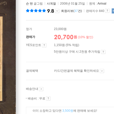
숀 탠
글그림
사계절
2008년 01월 25일
원제 :
Arrival
9.8
회원리뷰(
37
건)
판매지수 840
정가
23,000원
20,700
원
판매가
(10% 할인)
YES포인트
1,150원 (5% 적립)
5만원이상 구매 시 2천원 추가적립
결제혜택
카드/간편결제 혜택을 확인하세요
배송안내
배송비 : 무료
이미 소장하고 있다면
3,500원
에 판매해 보세요!