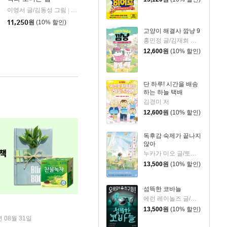
이영서 글/김동성 그림
문학동네
|
11,250
원
(10% 할인)
고양이 해결사 깜냥 9
홍민정 글/김재희 그림
12,600
원
(10% 할인)
단 하루! 시간을 배송
하는 하늘 택배
김경미 저
12,600
원
(10% 할인)
독후감 숙제가 끝나지
않아
누카가 미오 글/토티 그림/김지영 역
13,500
원
(10% 할인)
섬뜩한 코바늘
에런 레이놀즈 글/피터 브라운 그림/홍연미 역
13,500
원
(10% 할인)
년 08월 31일