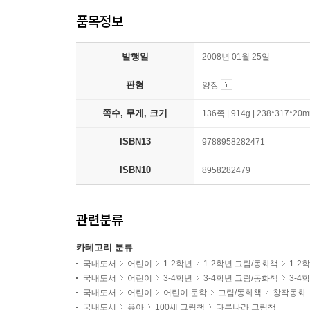
품목정보
발행일
2008년 01월 25일
판형
양장
쪽수, 무게, 크기
136쪽 | 914g | 238*317*20
ISBN13
9788958282471
ISBN10
8958282479
관련분류
카테고리 분류
국내도서
어린이
1-2학년
1-2학년 그림/동화책
1-2
국내도서
어린이
3-4학년
3-4학년 그림/동화책
3-4
국내도서
어린이
어린이 문학
그림/동화책
창작동화
국내도서
유아
100세 그림책
다른나라 그림책