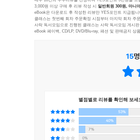
구축해 나가는 과정을 그리고 있다. 이런 점은 그가
3,000원 이상 구매 후 리뷰 작성 시
일반회원 300원, 마니아
제제는 내면의 슬픔과 외로움을 바깥 세계에 기대
eBook은 다운로드 후 작성한 리뷰만 YES포인트 지급됩니
그러므로 『햇빛사냥』에는 어른들 세계에나 나올
클래스는 첫번째 회차 주문확정 시점부터 마지막 회차 주문
사락 독서모임으로 진행된 클래스는 사락 독서모임 게시판
사건들이 주인공 제제의 천진난만한 시선을 통해 
eBook 페이백, CD/LP, DVD/Blu-ray, 패션 및 판매금
추억을 준다.
▶ 사춘기에 접어든 청소년의 영혼
15
명
『햇빛사냥』은 1인칭 시점을 채택하여 사건의 논
화제를 박진감 있게 전개시키는 효과뿐만 아니라
모리스, 아담, 타잔 등 많은 인물들과 나누는 대화
입장에서 이야기되는 사건들은 물 흐르듯 자연스러
▶ 외롭고 괴로운 현실, 아름답고 행복한 환상간의
별점별로 리뷰를 확인해 보세
제제에게 현실속의 인물(뽀르뚜가)은 통제 밖의 
53%
거스르면서 제제의 곁을 떠나지 않으므로, 『햇
40%
자신만의 세계가 파괴되는 비극이나, 그로 인한 지독
7%
조화가 나타난다. 이런 조화는 한 소년의 성장기를 
0%