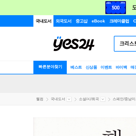
국내도서
외국도서
중고샵
eBook
크레마클럽
C
빠른분야찾기
베스트
신상품
이벤트
바이백
매
웰컴
국내도서
소설/시/희곡
스페인/중남미소