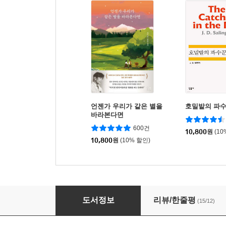
언젠가 우리가 같은 별을
호밀밭의 파
바라본다면
600건
10,800
원
(10
10,800
원
(10% 할인)
햇빛사냥
도서정보
리뷰/한줄평
(15/12)