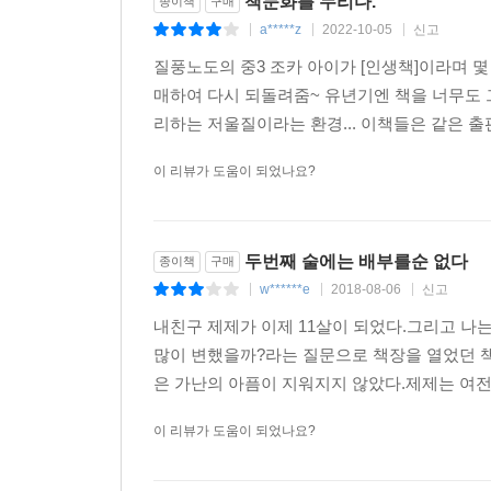
책문화를 누리다.
종이책
구매
a*****z
2022-10-05
신고
|
|
|
질풍노도의 중3 조카 아이가 [인생책]이라며 
매하여 다시 되돌려줌~ 유년기엔 책을 너무도 그
리하는 저울질이라는 환경... 이책들은 같은 출
이 리뷰가 도움이 되었나요?
두번째 술에는 배부를순 없다
종이책
구매
w******e
2018-08-06
신고
|
|
|
내친구 제제가 이제 11살이 되었다.그리고 나
많이 변했을까?라는 질문으로 책장을 열었던 
은 가난의 아픔이 지워지지 않았다.제제는 여전
이 리뷰가 도움이 되었나요?