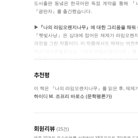
도서출판 동녘은 한국어판 독점 계약을 통해 
『광란자』를 출간했습니다.
▶『나의 라임오렌지나무』에 대한 그리움을 채워 
『햇빛사냥』은 십대에 접어든 제제가 라임오렌지
과정을 그린 작품이다. 이 작품에서도 제제는 여전
작가 바스콘셀로스는 『나의 라임오렌지나무』를 1
감동을 기억하고 있는 독자들로서는 반가운 소식이
『햇빛사냥』의 출간을 이렇게 평했다.
추천평
우리는 『나의 라임오렌지나무』를 통해 제제를 알
이 책은 『나의 라임오렌지나무』를 읽은 후, 제제
귀여운 주인공이 시와 환상의 길을 열어 준 것이다
하이디 M. 조프리 바로소 (문학평론가)
사춘기를 떠올리는 제제의 새로운 모험담을 우리에
제제가 돌아오기만을 애타게 기다리던 독자들에게는
▶ 서정성 넘치는 성장소설
회원리뷰
(15건)
『햇빛사냥』은 공격적인 바깥 세상(뽀르뚜가의 죽음
매주 10건의 우수리뷰를 선정하여 YES포인트 3만원을 드