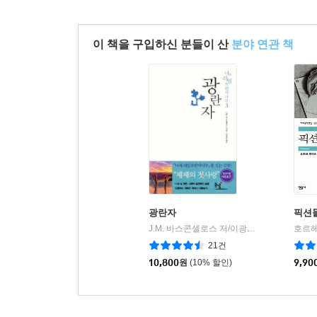
이 책을 구입하신 분들이 산
분야 연관 책
광란자
픽션
J.M. 바스콘셀로스 저/이광윤 역
동녘
|
21건
10,800
원
(10% 할인)
9,90