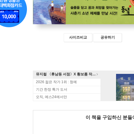
사이즈비교
공유하기
뮤지컬 〈휴남동 서점〉X 황보름 작가 북토크
2026 젊은 작가 1위 : 청예
기간 한정 특가 도서
오직, 예스24에서만
이 책을 구입하신 분