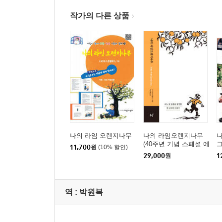
작가의 다른 상품
나의 라임 오렌지나무
나의 라임오렌지나무
나
(40주년 기념 스페셜 에
11,700
원
(10% 할인)
디션) (큰글자도서)
29,000
원
1
역 :
박원복