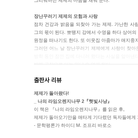
그리워하는 제제의 마음을 채워 준다.
장난꾸러기 제제의 모험과 사랑
점차 건강과 밝음을 되찾아 가는 제제. 가난한 
그의 몫이 된다. 뽀뗑지 강에서 수영을 하다 상어의
원정을 떠나기도 한다. 또 이웃집 아줌마가 애지중지
그러던 어느 날 장난꾸러기 제제에게 사랑이 찾아
방학 동안 잠깐 집에 다니러 왔다는 사실을 알아낸다
방해 공작으로 더는 만날 수 없게 된다.
출판사 리뷰
아담, 모리스와의 이별
이렇듯 제제가 밝고 용기 있는 소년으로 변모하자, 
제제가 돌아왔다!
사랑의 참의미를 발견하였기에 자신의 도움을 필
_ 나의 라임오렌지나무 2『햇빛사냥』
존재들이 하나둘 떠난다는 사실이 가슴 아프지만, 
이 책은 『나의 라임오렌지나무』를 읽은 후,
어느덧 중학교를 졸업하게 된 제제, 자신의 어린 시
제제가 돌아오기만을 애타게 기다렸던 독자들에게 기
- 문학평론가 하이디 M. 조프리 바로소