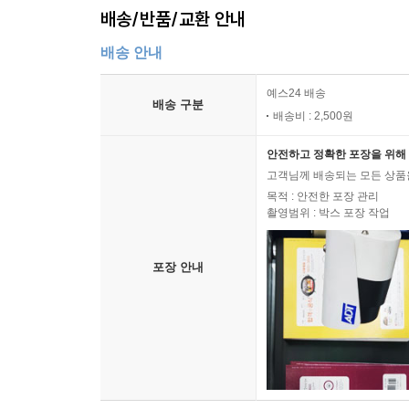
배송/반품/교환 안내
배송 안내
예스24 배송
배송 구분
배송비 : 2,500원
안전하고 정확한 포장을 위해 
고객님께 배송되는 모든 상품을
목적 : 안전한 포장 관리
촬영범위 : 박스 포장 작업
포장 안내