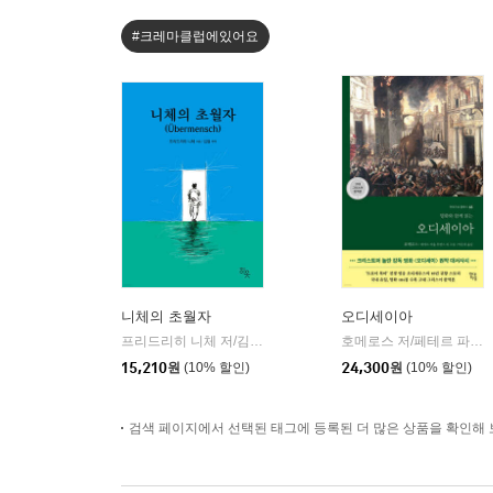
#크레마클럽에있어요
니체의 초월자
오디세이아
프리드리히 니체 저/김철 편역
히읏
호메로스 저/페테르 파울 루벤스 그림/박문재 역
|
15,210
원
(10% 할인)
24,300
원
(10% 할인)
검색 페이지에서 선택된 태그에 등록된 더 많은 상품을 확인해 