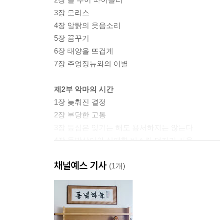
3장 모리스
4장 암탉의 웃음소리
5장 꿈꾸기
6장 태양을 뜨겁게
7장 주엉징뉴와의 이별
제2부 악마의 시간
1장 늦춰진 결정
2장 부당한 고통
3장 동심은 잊기는 해도 용서하지는 않는다
4장 돔발상어와 실패한 비스킷 던지기 싸움
5장 타잔, 지붕의 아들
채널예스 기사
(1개)
제3부 나의 꾸루루 두꺼비
1장 새로운 집, 차고 그리고 세베루바 아주머니
2장 마누엘 마샤두 숲
3장 아담이라고 부르는 나의 심장