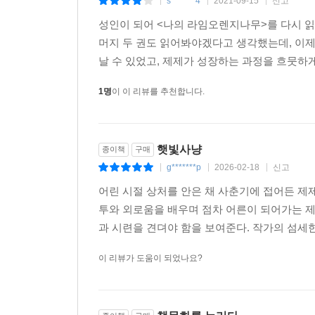
s*******4
2021-09-15
신고
|
|
|
성인이 되어 <나의 라임오렌지나무>를 다시 읽
머지 두 권도 읽어봐야겠다고 생각했는데, 이제야 
날 수 있었고, 제제가 성장하는 과정을 흐뭇하게 바
1명
이 이 리뷰를 추천합니다.
햇빛사냥
종이책
구매
g*******p
2026-02-18
신고
|
|
|
어린 시절 상처를 안은 채 사춘기에 접어든 제
투와 외로움을 배우며 점차 어른이 되어가는 제
과 시련을 견뎌야 함을 보여준다. 작가의 섬세한
이 리뷰가 도움이 되었나요?