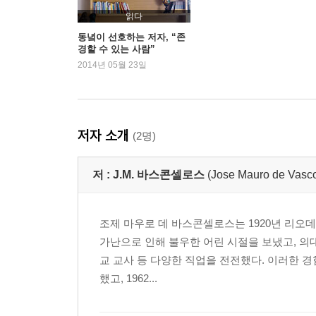
4장 사랑
읽다
5장 거룩한 사랑의 훼방꾼
동녘이 선호하는 저자, “존
경할 수 있는 사람”
6장 별, 배 그리고 그리움
2014년 05월 23일
7장 이별
8장 여행
9장 나의 꾸루루 두꺼비
저자 소개
(2명)
저 :
J.M. 바스콘셀로스
(Jose Mauro de Vasco
조제 마우로 데 바스콘셀로스는 1920년 리
가난으로 인해 불우한 어린 시절을 보냈고, 의대
교 교사 등 다양한 직업을 전전했다. 이러한 경험
했고, 1962...