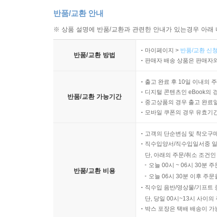
반품/교환 안내
※ 상품 설명에 반품/교환과 관련한 안내가 있는경우 아래 
마이페이지 >
반품/교환 신청
반품/교환 방법
판매자 배송 상품은 판매자와
출고 완료 후 10일 이내의 
디지털 콘텐츠인 eBook의 
반품/교환 가능기간
중고상품의 경우 출고 완료일
모바일 쿠폰의 경우 유효기간(
고객의 단순변심 및 착오구
직수입양서/직수입일서중 일
단, 아래의 주문/취소 조건인
오늘 00시 ~ 06시 30분 
반품/교환 비용
오늘 06시 30분 이후 주문
직수입 음반/영상물/기프트 
단, 당일 00시~13시 사이
박스 포장은 택배 배송이 가