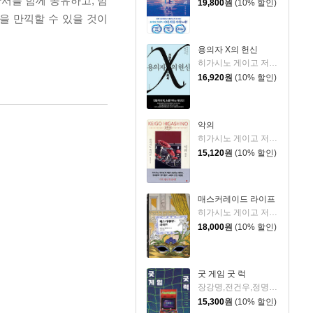
서를 함께 공유하고, 범
19,800
원
(10% 할인)
을 만끽할 수 있을 것이
용의자 X의 헌신
히가시노 게이고 저/양억관 역
16,920
원
(10% 할인)
악의
히가시노 게이고 저/양윤옥 역
15,120
원
(10% 할인)
매스커레이드 라이프
히가시노 게이고 저/김은모 역
18,000
원
(10% 할인)
굿 게임 굿 럭
장강명,전건우,정명섭,정해연,조영주 저
15,300
원
(10% 할인)