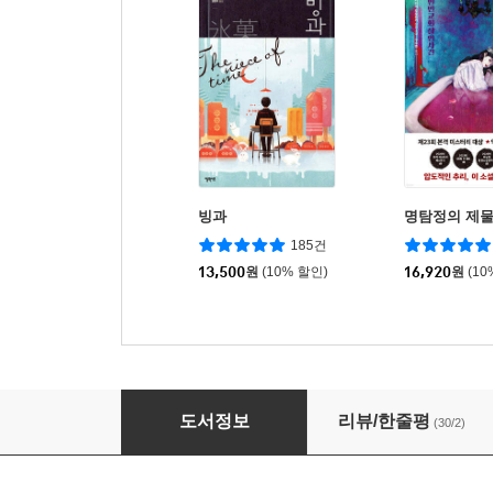
빙과
명탐정의 제
185건
13,500
원
(10% 할인)
16,920
원
(10
월광 게임
도서정보
리뷰/한줄평
(30/2)