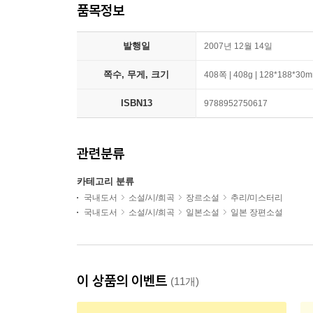
품목정보
발행일
2007년 12월 14일
쪽수, 무게, 크기
408쪽 | 408g | 128*188*30
ISBN13
9788952750617
관련분류
카테고리 분류
국내도서
소설/시/희곡
장르소설
추리/미스터리
국내도서
소설/시/희곡
일본소설
일본 장편소설
이 상품의 이벤트
(11개)