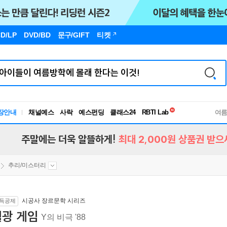
D/LP
DVD/BD
문구
/GIFT
티켓
독서유형검사
RBTI Lab
장안내
채널예스
사락
예스펀딩
클래스24
독서유형검사
여
주말에는 더욱 알뜰하게!
최대 2,000원 상품권 받으
추리/미스터리
시공사 장르문학 시리즈
득공제
월광 게임
Y의 비극 '88