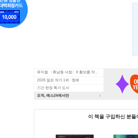
뮤지컬 〈휴남동 서점〉X 황보름 작가 북토크
2026 젊은 작가 1위 : 청예
기간 한정 특가 도서
오직, 예스24에서만
이 책을 구입하신 분