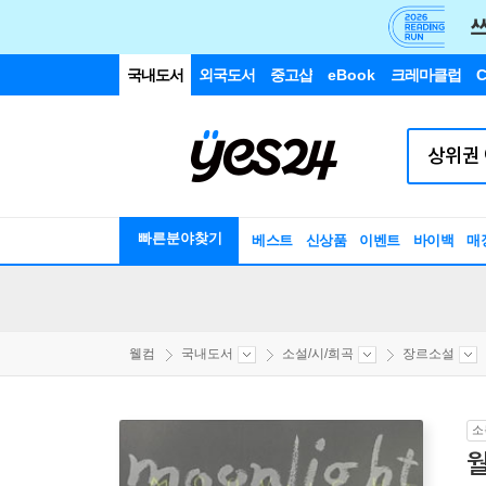
국내도서
외국도서
중고샵
eBook
크레마클럽
C
빠른분야찾기
베스트
신상품
이벤트
바이백
매
웰컴
국내도서
소설/시/희곡
장르소설
소