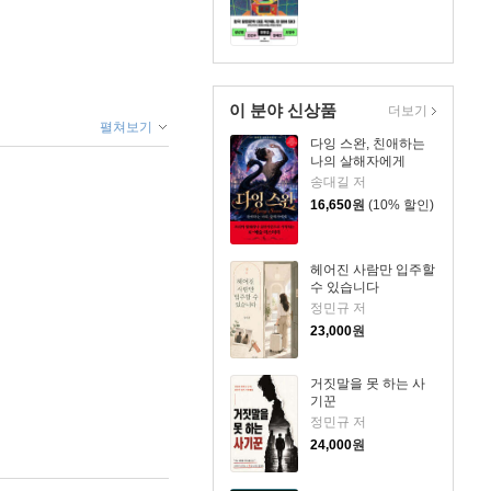
이 분야 신상품
더보기
펼쳐보기
다잉 스완, 친애하는
나의 살해자에게
송대길 저
16,650
원
(10% 할인)
헤어진 사람만 입주할
수 있습니다
정민규 저
23,000
원
거짓말을 못 하는 사
기꾼
정민규 저
24,000
원