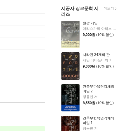
시공사 장르문학 시
더보기
리즈
월광 게임
아리스가와 아리스 저/김선영 역
9,000
원
(10% 할인)
사라진 24개의 관
재닛 에바노비치 저
9,000
원
(10% 할인)
건축무한육면각체의
비밀 2
장용민 저
8,550
원
(10% 할인)
건축무한육면각체의
비밀 1
장용민 저