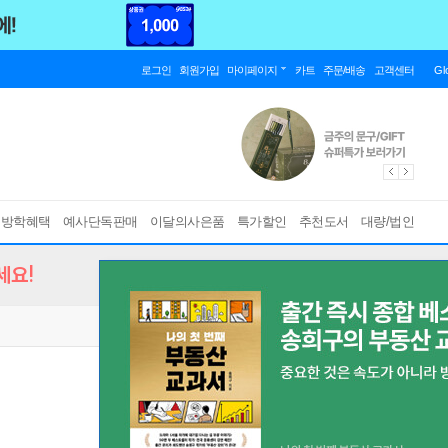
로그인
회원가입
마이페이지
카트
주문/배송
고객센터
Gl
름방학혜택
예사단독판매
이달의사은품
특가할인
추천도서
대량/법인
세요!