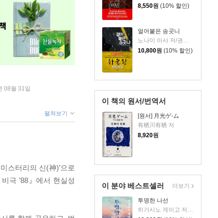
8,550
원
(10% 할인)
얼어붙은 송곳니
노나미 아사 저/권영주 역
10,800
원
(10% 할인)
년 08월 31일
이 책의 원서/번역서
펼쳐보기
[원서] 月光ゲ-ム
有栖川有栖 저
8,920
원
 미스터리의 신(神)’으로
 비극 ’88』에서 현실성
이 분야 베스트셀러
더보기
투명한 나선
히가시노 게이고 저/김선영 역