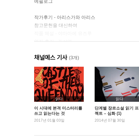
에필로그
작가후기 - 아리스가와 아리스
참고문헌을 대신하여
작품 해설 - 야마마에 유즈루
역자 후기 - 김선영
채널예스 기사
(3개)
읽다
읽다
이 시대에 본격 미스터리를
단계별 장르소설 읽기 
쓰고 읽는다는 것
젝트 – 심화 (1)
2017년 01월 03일
2014년 07월 30일