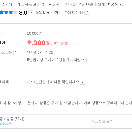
리스가와 아리스
저/
김선영
역
시공사
2007년 12월 14일
원제 :
月光ゲ-ム
8.0
회원리뷰(
32
건)
판매지수 96
가
10,000원
9,000
원
매가
(10% 할인)
ES포인트
500원 (5% 적립)
5만원이상 구매 시 2천원 추가적립
제혜택
카드/간편결제 혜택을 확인하세요
매 시 참고사항
현재 새 상품은 구매 할 수 없습니다. 아래 상품으로 구매하거나 판매
중고상품 (36개)
이 상품을 팔기
2,200원 ~