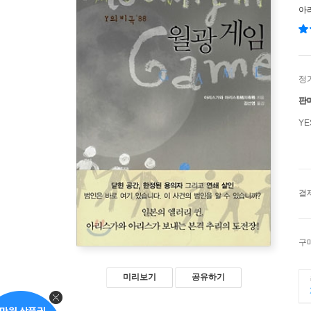
아
정
판
Y
결
구
미리보기
공유하기