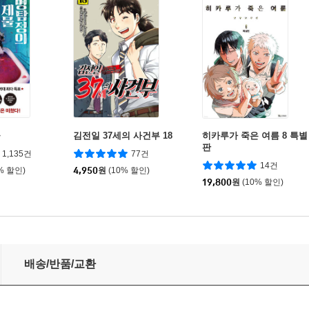
물
김전일 37세의 사건부 18
히카루가 죽은 여름 8 특별
판
1,135건
77건
14건
% 할인)
4,950
원
(10% 할인)
19,800
원
(10% 할인)
배송/반품/교환