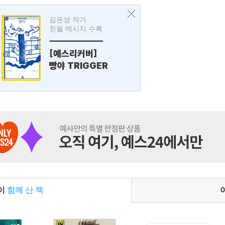
김은성 작가
친필 메시지 수록
---------------
[예스리커버]
빵야 TRIGGER
들이
함께 산 책