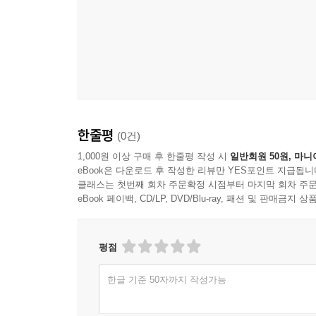
- 기관
횡경막과 폐포
춤을 위한 시간차 호흡
춤과 호흡
흠파
멈춤호흡 단련법
제4장 춤의 효용 - 치유력
한줄평
(0건)
생명의 근원
1,000원 이상 구매 후 한줄평 작성 시
일반회원 50원, 마니
영성프로그램과 댄스테라피
eBook은 다운로드 후 작성한 리뷰만 YES포인트 지급됩니
진동요법
클래스는 첫번째 회차 주문확정 시점부터 마지막 회차 주문
eBook 페이백, CD/LP, DVD/Blu-ray, 패션 및 판매금
제5장 춤의 변천 - 그 무한한 가능성
한국무용의 전형
평점
춤의 변신
- 무용의 대표적 인물들과 작품
한글 기준 50자까지 작성가능
- 낭만발레시대의 인물들
- 낭만발레시대의 대표작들