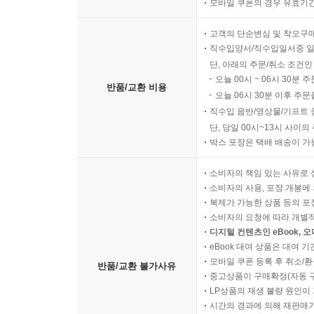
모바일 쿠폰의 경우 유효기간(
고객의 단순변심 및 착오구
직수입양서/직수입일서중 일
단, 아래의 주문/취소 조건인
오늘 00시 ~ 06시 30분 
반품/교환 비용
오늘 06시 30분 이후 주문
직수입 음반/영상물/기프트 
단, 당일 00시~13시 사이
박스 포장은 택배 배송이 가
소비자의 책임 있는 사유로 
소비자의 사용, 포장 개봉에 
복제가 가능한 상품 등의 포장을 
소비자의 요청에 따라 개별
디지털 컨텐츠인 eBook, 
eBook 대여 상품은 대여 기
모바일 쿠폰 등록 후 취소/환
반품/교환 불가사유
중고상품이 구매확정(자동 
LP상품의 재생 불량 원인이 기
시간의 경과에 의해 재판매가