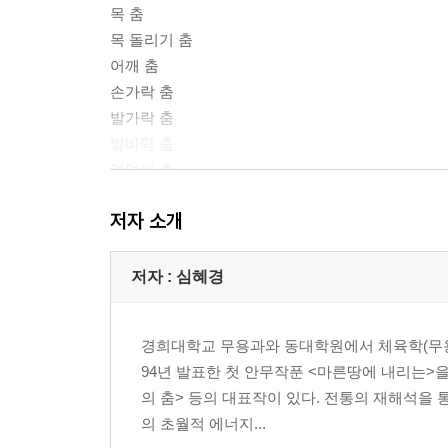
목 춤
목 돌리기 춤
어깨 춤
손가락 춤
발가락 춤
발바닥 춤
엉덩이 춤
손 춤
저자 소개
팔 춤
다리 춤
몸 춤
저자 : 심혜경
제2장 춤의 도구 - 우리 몸
경희대학교 무용과와 동대학원에서 체육학(무용)
인체의 구조와 성분 - 동양의학적 관점
94년 발표한 첫 안무작푼 <마른땅에 내리는>을 
- 오장육부의 감정담당
의 춤> 등의 대표작이 있다. 전통의 재해석을
- 육장육부의 근무시간
의 초월적 에너지...
인체의 구조와 성분 - 서양의학적 관점