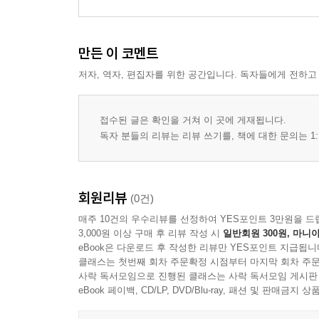
- 세포와 조직
- 골격계, 뼈와 관절
- 근육계
만든 이 코멘트
- 소화계
저자, 역자, 편집자를 위한 공간입니다. 독자들에게 전하고
- 순환계
- 호흡계
- 배설계
접수된 글은 확인을 거쳐 이 곳에 게재됩니다.
- 감각계
독자 분들의 리뷰는 리뷰 쓰기를, 책에 대한 문의는 1:
- 신경계
- 생식계
- 내분비계
회원리뷰
(0건)
- 피부계
매주 10건의 우수리뷰를 선정하여 YES포인트 3만원을 드
3,000원 이상 구매 후 리뷰 작성 시
일반회원 300원, 마니아
제3장 춤의 기본 - 호흡
eBook은 다운로드 후 작성한 리뷰만 YES포인트 지급됩니
클래스는 첫번째 회차 주문확정 시점부터 마지막 회차 주문
외호흡, 내호흡
사락 독서모임으로 진행된 클래스는 사락 독서모임 게시판
- 활성산소
eBook 페이백, CD/LP, DVD/Blu-ray, 패션 및 판매금
- 코