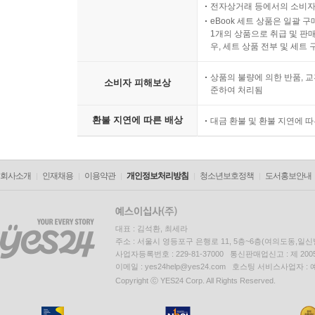
전자상거래 등에서의 소비자
eBook 세트 상품은 일괄 
1개의 상품으로 취급 및 판매
우, 세트 상품 전부 및 세트
상품의 불량에 의한 반품, 교
소비자 피해보상
준하여 처리됨
환불 지연에 따른 배상
대금 환불 및 환불 지연에 
회사소개
인재채용
이용약관
개인정보처리방침
청소년보호정책
도서홍보안내
대표 : 김석환, 최세라
주소 : 서울시 영등포구 은행로 11, 5층~6층(여의도동,일신
사업자등록번호 : 229-81-37000 통신판매업신고 : 제 200
이메일 : yes24help@yes24.com 호스팅 서비스사업자 :
Copyright ⓒ YES24 Corp. All Rights Reserved.