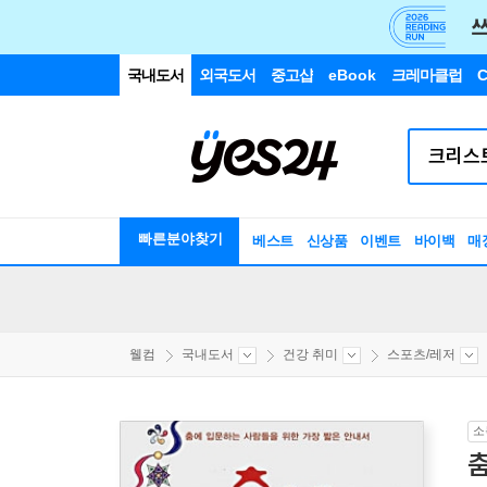
국내도서
외국도서
중고샵
eBook
크레마클럽
C
빠른분야찾기
베스트
신상품
이벤트
바이백
매
웰컴
국내도서
건강 취미
스포츠/레저
소