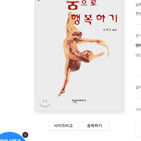
심
첫
정
판
Y
결
구
사이즈비교
공유하기