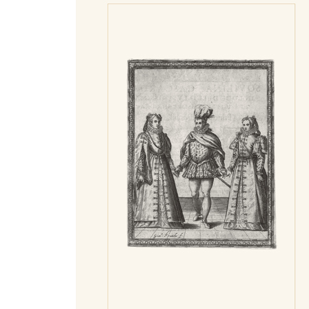
123 상사병 치료법
125 가오리 잡는 법
127 해몽법
129 남자답게 수영하는 법
131 고슴도치 요리법
132 보름 동안 군살 빼는 법
133 살찌우는 법
135 위문편지 쓰는 법
136 다이아몬드 사용법
137 아이 양육법
139 학자답게 파티하는 법
141 마카로니앤치즈 만드는 법
142 페이스트리 성 만드는 법
143 장작으로 용 만드는 법
145 바다가재로 정원 가꾸는 법
147 운동법
149 머리 감는 법