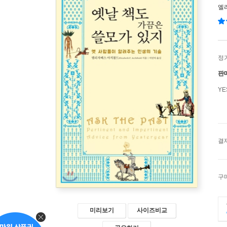
엘
정
판
Y
결
구
미리보기
사이즈비교