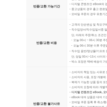
디지털 콘텐츠인 eBook의 
반품/교환 가능기간
중고상품의 경우 출고 완료일
모바일 쿠폰의 경우 유효기간(
고객의 단순변심 및 착오구
직수입양서/직수입일서중 일
단, 아래의 주문/취소 조건인
오늘 00시 ~ 06시 30분 
반품/교환 비용
오늘 06시 30분 이후 주문
직수입 음반/영상물/기프트 
단, 당일 00시~13시 사이
박스 포장은 택배 배송이 가
소비자의 책임 있는 사유로 
소비자의 사용, 포장 개봉에 
복제가 가능한 상품 등의 포장을 
소비자의 요청에 따라 개별
디지털 컨텐츠인 eBook, 
eBook 대여 상품은 대여 기
모바일 쿠폰 등록 후 취소/환
반품/교환 불가사유