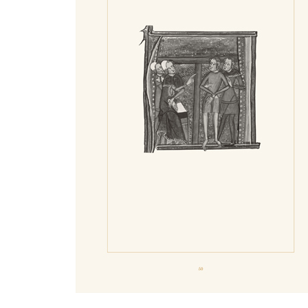
249 남자를 매혹시키는 법
251 식탁에 앉는 법
253 초콜릿 제조법
255 건강을 유지하는 법
257 케첩 만드는 법
259 불 피우는 법
261 여자를 칭찬하는 법
263 임신 여부 판별법
265 머리 씻는 법
267 전염병 예방법
269 코크에일 제조법
271 술 취하지 않는 법
273 두통 치료법2
275 요리사 선택하는 법
277 유아를 보호하는 법
278 티글리아텔레 파스타 조리법
279 손을 따뜻하게 하는 법