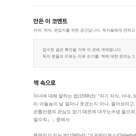
281 춤출 때 멋지게 보이는 법
283 머리의 울혈 치료법
285 키스하는 법
만든 이 코멘트
287 개를 돌보는 법
저자, 역자, 편집자를 위한 공간입니다. 독자들에게 전하고
289 무지개 만드는 법
291 사랑하는 그녀에게 달콤한 말 건네는 법
293 임신하는 법
접수된 글은 확인을 거쳐 이 곳에 게재됩니다.
295 신생아 돌보는 법
독자 분들의 리뷰는 리뷰 쓰기를, 책에 대한 문의는 1:
297 멜론 수확하는 법
299 눈썹 다듬는 법
301 복부 가스 제거법
책 속으로
303 통굽 구두 신는 법
자녀에 대해 말하는 법(1558년): “자기 자식, 아
305 자세 교정하는 법
리 아들놈이 날 얼마나 웃겼는지 아나. 들어보라고. 
307 달팽이빵 만드는 법
손톱만큼의 관심도 없기 때문에 대꾸는커녕 들으려고도
309 베이컨 사용법
절수칙』」중에서
311 초간단 칵테일 제조법
313 잠에서 깨는 법, 잠을 자는 법
투명인간 되는 법(1560년): “오프탈미우스(Ophe
314 고양이 지키는 법