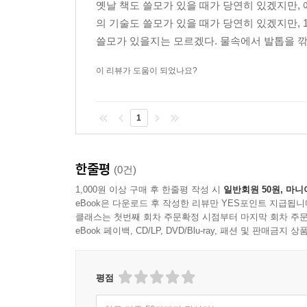
옛날 책도 쓸모가 있을 때가 당연히 있겠지만,
필요가 있다고 생각되는 모든 분야를 섭렵한다.
의 기술도 쓸모가 있을 때가 당연히 있겠지만, 1
쓸모가 있을지는 모르겠다. 물속에서 발톱을 깎으려면
이러한 저자의 연구 덕분에 우리는 이 책에서 1천
투명인간 되는 법, 새(bird)로 미사일 만드는 법, 
이 리뷰가 도움이 되었나요?
인생에 필요한 모든 지식은 책 속에 있다
1
저자에 따르면, 실용적인 목표를 두고 쓰인 책들은 
무도회에서 지켜야 할 에티켓부터 인간관계를 위한
한줄평
(0건)
여기에는 과학, 의학, 위생, 신기술 등이 포함되며 
1,000원 이상 구매 후 한줄평 작성 시
일반회원 50원, 마니
고대 그리스부터 비잔틴을 거쳐 중세에 이르기까지
eBook은 다운로드 후 작성한 리뷰만 YES포인트 지급됩니
클래스는 첫번째 회차 주문확정 시점부터 마지막 회차 주문
물론 현대인의 눈에 이 텍스트들은 대부분 그 내
eBook 페이백, CD/LP, DVD/Blu-ray, 패션 및 판매금
방귀를 모아 초에 불을 붙이라거나 양파를 갈아 
하지만 이는 역사적 ‘시차’로 인한 것일 뿐, 당
평점
우리가 당연하다고 알고 있는 각종 상식도 1천 년 