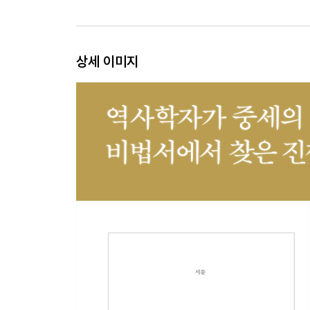
061 시비 거는 사람 퇴치하는 법
063 고양이 돌보는 법
065 물속에서 발톱 깎는 법
상세 이미지
067 물 위를 걷는 법
069 핑크팬케이크 만드는 법
071 코피 멎게 하는 법
073 여행가방 싸는 법
075 정력 강화법
077 피임하는 법
079 예쁜 아이를 잉태하는 법
081 출산하는 법
082 이 닦는 법
083 두통 치료법1
085 파리 잡는 법
087 누군가에게 약간의 가스를 선사하는 법
089 턱수염 기르는 법
091 류트 다루는 법