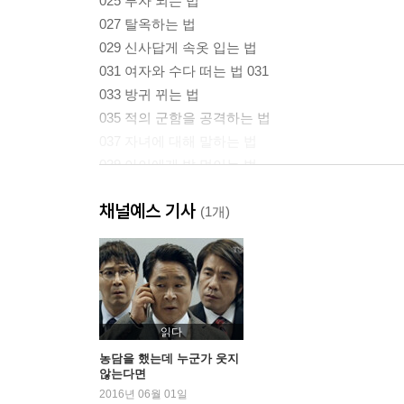
025 부자 되는 법
027 탈옥하는 법
029 신사답게 속옷 입는 법
031 여자와 수다 떠는 법 031
033 방귀 뀌는 법
035 적의 군함을 공격하는 법
037 자녀에 대해 말하는 법
039 아이에게 밥 먹이는 법
041 잔치 때 살아 있는 새를 대접하는 법
채널예스 기사
043 연회장을 떠나는 법
(1개)
045 남자에게 작업 거는 법
047 영주 부인 거절하는 법
049 남작부인 되는 법
051 소송에서 이기는 법
053 기억력 향상시키는 법
읽다
055 젊음을 유지하는 법
농담을 했는데 누군가 웃지
않는다면
057 투명인간 되는 법
2016년 06월 01일
059 알뜰하게 멋 부리는 법