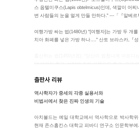
스 옵텔미쿠스(Lapis obtelmicus)인데, 색
315 아기 씻기는 법
변 사람들의 눈을 멀게 만들 만하다.” ---「『알
317 젓니 나는 아기 달래는 법
319 코 관리하는 법
여행가방 싸는 법(1480년) “[여행자]는 가방 두 
321 생활비 예산하는 법
치아 화폐를 넣은 가방 하나….” 산토 브라스카,
323 침 뱉는 법
325 머리카락을 녹색으로 염색하는 법
출산하는 법(1450년경): “당신이 엄청나게 아프
326 인후염 치료법
닭 요리도 주고, 설탕에 조린 아몬드도 주고, 고급
327 쥐로부터 치즈를 보호하는 법
지르길 권한다.” ---「 미켈레 사보나롤라, 『페
329 잔디 벤치 만드는 법
출판사 리뷰
331 독화살 만드는 법
사람들을 웃겨 죽이는 법(13세기경): “겨드랑이 밑
333 달의 주기 아는 법
역사학자가 중세의 각종 실용서와
수도 있다.” ---「 리카르두스 살레르니타누스, 
335 쑤시는 통증 치료법
비법서에서 찾은 진짜 인생의 기술
337 치아 관리법
연인의 마음을 사로잡는 법(1699년, 런던): “마
339 날씬해지는 법
아치볼드는 예일 대학교에서 역사학으로 박사학위를
한다. 염소수염 한 가닥을 뽑는다. 까마중이나 연령
341 학교에서 올바르게 행동하는 법
현재 존스홉킨스 대학교 피바디 연구소 인문학부에서
랑에 빠지지 않을 수 없을 것이다.” ---「『아리
342 책을 다루는 법
343 나쁜 날씨를 미리 아는 법