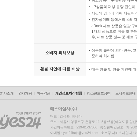
중고상품이 구매확정(자동 
LP상품의 재생 불량 원인이 기
시간의 경과에 의해 재판매가
전자상거래 등에서의 소비자
eBook 세트 상품은 일괄 
1개의 상품으로 취급 및 판매
우, 세트 상품 전부 및 세트
상품의 불량에 의한 반품, 교
소비자 피해보상
준하여 처리됨
환불 지연에 따른 배상
대금 환불 및 환불 지연에 
회사소개
인재채용
이용약관
개인정보처리방침
청소년보호정책
도서홍보안내
대표 : 김석환, 최세라
주소 : 서울시 영등포구 은행로 11, 5층~6층(여의도동,일신
사업자등록번호 : 229-81-37000 통신판매업신고 : 제 200
이메일 : yes24help@yes24.com 호스팅 서비스사업자 :