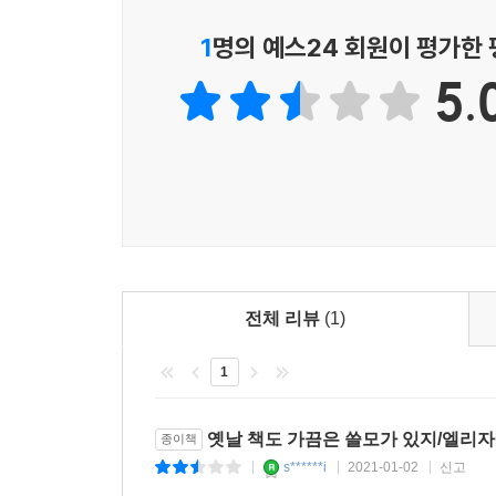
인간은 왜 이런 비법들을 현혹되는 것일까?
1
명의 예스24 회원이 평가한
5.
이것이 섣부른 일반화라 여겨진다면, 여기 명백한
지금이나 변함없이 이런 ‘노하우’를 찾아내는 일에
콘스탄티누스 아프리카누스(Constantinus African
꽃, 백향목으로 만드는 ‘정력 강화제’가 당당히 소개되
가장 큰 성공을 거둔 비법서인 『존귀하신 마이스
제거하는 법, 염소 쓸개즙으로 눈썹 다듬는 법 등등이
이 책의 저자 아치볼드는 5세기부터 19세기
문헌자료들을 연구했다. 그에 따르면 “이런 매뉴얼
전체 리뷰
(1)
건 필요하지 않다고, 재치 있는 기술과 어쩌면 족제
1
역사연구에서 민간 또는 개인의 기록물을 연구대상으로
그러나 풍속사는 거시사와는 비교할 수 없이 생
옛날 책도 가끔은 쓸모가 있지/엘리
종이책
가운데서도 특히 ‘실용 매뉴얼’이라는 유쾌한 테
s******i
2021-01-02
신고
|
|
|
에티켓, 가정생활의 노하우들, 요리법, 양육 및 교