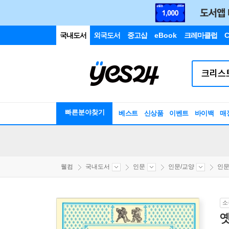
국내도서
외국도서
중고샵
eBook
크레마클럽
C
빠른분야찾기
베스트
신상품
이벤트
바이백
매
웰컴
국내도서
인문
인문/교양
인
소
옛