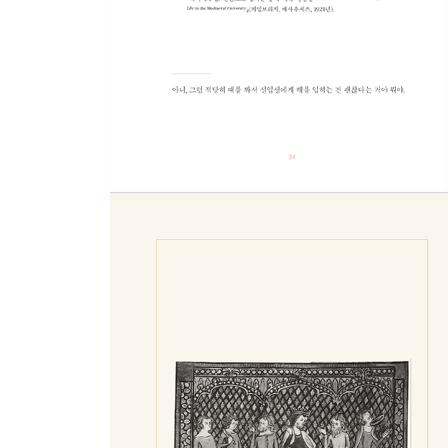
187 치통 치료법
189 숙녀를 위한 칵테일 제조법
191 볼일 보는 법
193 노래하는 법
195 유아에게 와인 먹이는 법
197 자이언트 계란 만드는 법
198 각종 상처 치료법
199 여드름 치료법
201 잔디 관리법
203 수영복 입는 법
205 물속에서 발장구치는 법
207 기저귀 가는 법
209 오렌지 사용법
210 뱀 죽이는 법
211 불 끄는 법
213 예의바르게 트림하는 법
215 농담하는 법