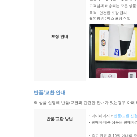
먼 옛날부터 인간이 줄곧 해오던 것임을 깨닫게 된
고객님께 배송되는 모든 상품을
침대의 벼룩을 죽이려면 어떻게 해야 하는지 걱정하면
목적 : 안전한 포장 관리
촬영범위 : 박스 포장 작업
“웃음이 만발하는 생생한 비법책들의 역사” -존스
포장 안내
“역사도 얼마든지 재밌고 유쾌할 수 있음을 보여준 멋
반품/교환 안내
※ 상품 설명에 반품/교환과 관련한 안내가 있는경우 아래 
마이페이지 >
반품/교환 신청
반품/교환 방법
판매자 배송 상품은 판매자와
출고 완료 후 10일 이내의 