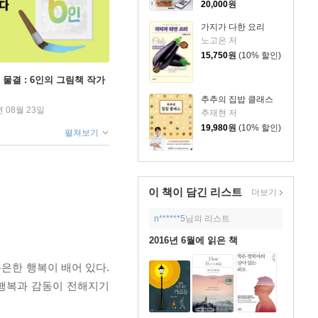
20,000
원
가지가 다한 요리
노고은 저
15,750
원
(10% 할인)
 물결 : 6인의 그림책 작가
추추의 집밥 클래스
년 08월 23일
추재현 저
19,980
원
(10% 할인)
펼쳐보기
이 책이 담긴
리스트
더보기
n******5
님의 리스트
2016년 6월에 읽은 책
은은한 행복이 배어 있다.
 행복과 감동이 전해지기