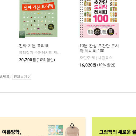
진짜 기본 요리책
10분 완성 초간단 도시
락 레시피 100
요리잡지 수퍼레시피 저
레시피팩토리(단행)
|
오민주 저
시원북스
|
20,700
원
(10% 할인)
16,020
원
(10% 할인)
보세요.
전체보기