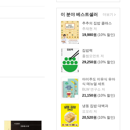
이 분야 베스트셀러
더보기
추추의 집밥 클래스
추재현 저
19,980
원
(10% 할인)
집밥력
홀썸모먼트 저
29,250
원
(10% 할인)
아이주도 이유식 유아
식 매뉴얼 세트
BLW 연구소 저
21,150
원
(10% 할인)
냉동 집밥 대백과
요오리 저
20,520
원
(10% 할인)