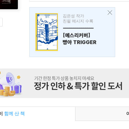
김은성 작가
친필 메시지 수록
---------------
[예스리커버]
빵야 TRIGGER
들이
함께 산 책