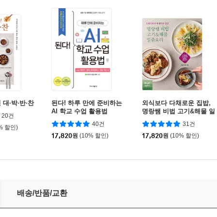
 대·박·반·찬
된다! 하루 만에 준비하는
외식보다 다채로운 집밥,
AI 학교 수업 활용법
명랑쌤 비법 고기&해물 일
20건
품요리
40건
31건
% 할인)
17,820
원
(10% 할인)
17,820
원
(10% 할인)
배송/반품/교환