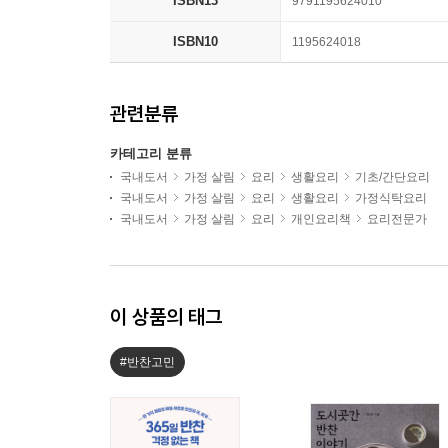
ISBN13
9791195624010
ISBN10
1195624018
관련분류
카테고리 분류
국내도서
가정 살림
요리
생활요리
기초/간단요리
국내도서
가정 살림
요리
생활요리
가정식탁요리
국내도서
가정 살림
요리
개인요리책
요리전문가
이 상품의 태그
#반찬고민