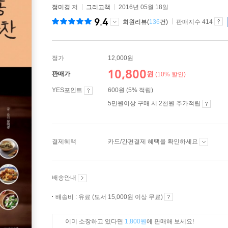
정미경
저
그리고책
2016년 05월 18일
9.4
회원리뷰(
136
건)
판매지수 414
정가
12,000원
10,800
원
판매가
(10% 할인)
YES포인트
600원 (5% 적립)
5만원이상 구매 시 2천원 추가적립
결제혜택
카드/간편결제 혜택을 확인하세요
배송안내
배송비 : 유료 (도서 15,000원 이상 무료)
이미 소장하고 있다면
1,800원
에 판매해 보세요!