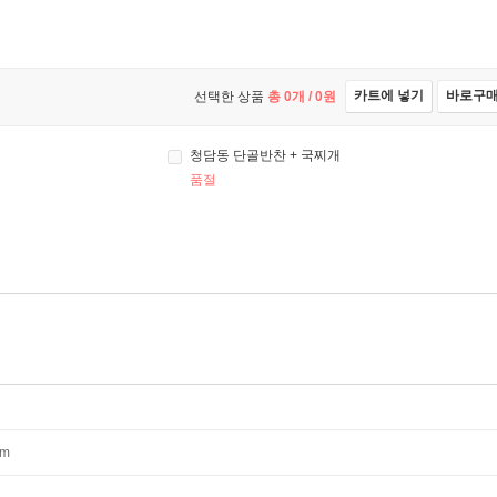
카트에 넣기
바로구
선택한 상품
총
0
개 /
0
원
청담동 단골반찬 + 국찌개
품절
mm