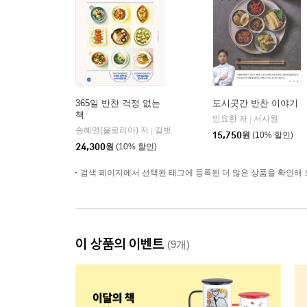
365일 반찬 걱정 없는
도시곳간 반찬 이야기
책
민요한 저
서사원
|
송혜영(욜로리아) 저
길벗
|
15,750
원
(10% 할인)
24,300
원
(10% 할인)
검색 페이지에서 선택된 태그에 등록된 더 많은 상품을 확인해 
이 상품의 이벤트
(9개)