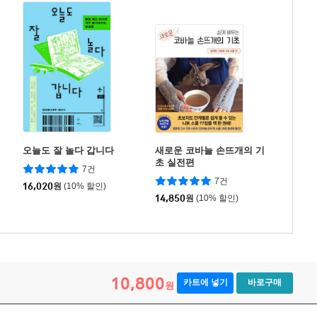
오늘도 잘 놀다 갑니다
새로운 코바늘 손뜨개의 기
초 실전편
7건
7건
16,020
원
(10% 할인)
14,850
원
(10% 할인)
10,800
카트에 넣기
바로구매
원