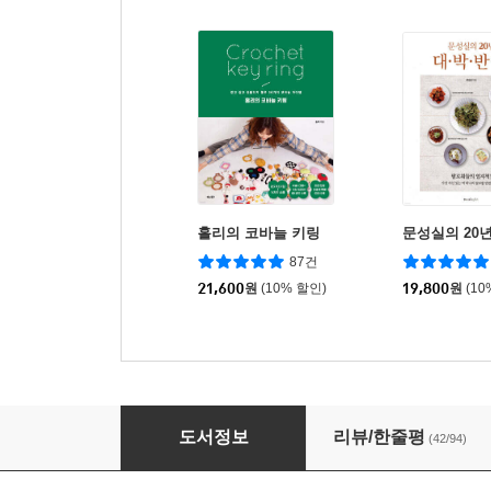
홀리의 코바늘 키링
문성실의 20년
87건
21,600
원
(10% 할인)
19,800
원
(10
청담동 단골반찬
도서정보
리뷰/한줄평
(42/94)