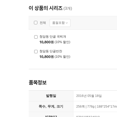
이 상품의 시리즈
(3개)
품절포함
전체
청담동 단골 국찌개
10,800
원
(10% 할인)
청담동 단골반찬
10,800
원
(10% 할인)
품목정보
발행일
2016년 05월 18일
쪽수, 무게, 크기
256쪽 | 776g | 188*254*17