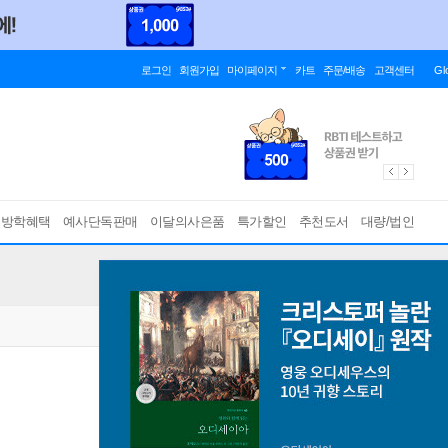
로그인
회원가입
마이페이지
카트
주문/배송
고객센터
Gl
름방학혜택
예사단독판매
이달의사은품
특가할인
추천도서
대량/법인