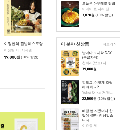
오늘은 아무래도 덮밥
이마이 료 저/이진숙 역
3,870
원
(10% 할인)
이 분야 신상품
이정현의 집밥레스토랑
더보기
이정현 저
서사원
|
날마다 도시락 DAY
19,800
원
(10% 할인)
(큰글자책)
천벼리(뵤뵤) 저
39,000
원
핫도그, 어떻게 조립
해야 하나?
Yohei Onkai 저/용동희 역
22,500
원
(10% 할인)
배달 앱 지웠더니 한
달에 40만 원 남았습
니다
이효중 저