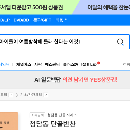
D/LP
DVD/BD
문구
/GIFT
티켓
독서유형검사
RBTI Lab
장안내
채널예스
사락
예스펀딩
클래스24
여
독서유형검사
AI 일문백답
의견 남기면 YES상품권!
활요리
기초/간단요리
청담동 단골 시리즈
소득공제
청담동 단골반찬