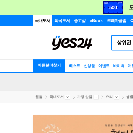
국내도서
외국도서
중고샵
eBook
크레마클럽
C
빠른분야찾기
베스트
신상품
이벤트
바이백
매
웰컴
국내도서
가정 살림
요리
생