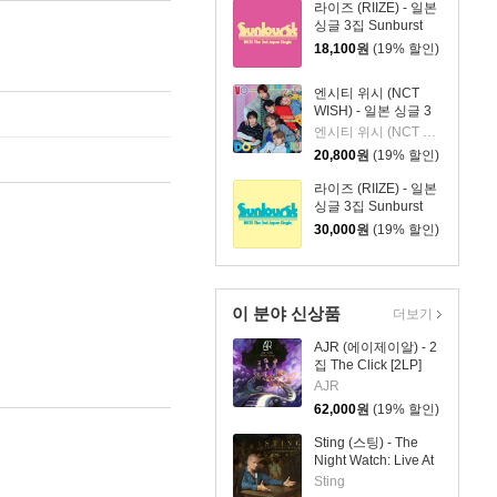
라이즈 (RIIZE) - 일본
싱글 3집 Sunburst
[INITIAL PRESS]
18,100
원
(19% 할인)
엔시티 위시 (NCT
WISH) - 일본 싱글 3
집 YO-I-DON! / BOY
엔시티 위시 (NCT WISH)
MEETS GIRL [통상판
20,800
원
(19% 할인)
YO-I-DON! Ver.]
라이즈 (RIIZE) - 일본
싱글 3집 Sunburst
[초회한정반 B]
30,000
원
(19% 할인)
이 분야 신상품
더보기
AJR (에이제이알) - 2
집 The Click [2LP]
AJR
62,000
원
(19% 할인)
Sting (스팅) - The
Night Watch: Live At
The Rijksmuseum
Sting