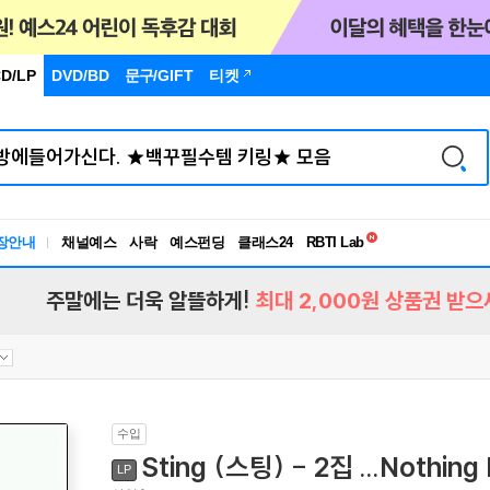
D/LP
DVD/BD
문구
/GIFT
티켓
독서유형검사
RBTI Lab
장안내
채널예스
사락
예스펀딩
클래스24
독서유형검사
주말에는 더욱 알뜰하게!
최대 2,000원 상품권 받으
수입
Sting (스팅) - 2집 ...Nothing 
LP