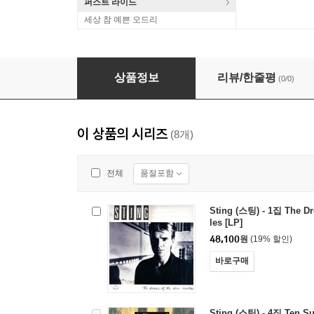
퍼스트 라이드
세상 참 예쁜 오드리
Sting (스팅) - 2집 ...Nothing Like The Sun [2L
상품정보
리뷰/한줄평
(0/0)
이 상품의 시리즈
(8개)
품절포함
전체
Sting (스팅) - 1집 The Dr
les [LP]
48,100
원
(19% 할인)
바로구매
Sting (스팅) - 4집 Ten S