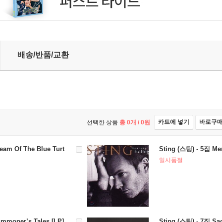
P]
배송/반품/교환
카트에 넣기
바로구
선택한 상품
총
0
개 /
0
원
eam Of The Blue Turt
Sting (스팅) - 5집 Mer
일시품절
ummoner’s Tales [LP]
Sting (스팅) - 7집 Sac