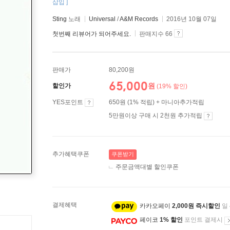
삽입 ]
Sting
노래
Universal
/
A&M Records
2016년 10월 07일
첫번째 리뷰어가 되어주세요.
판매지수 66
판매가
80,200원
65,000
원
할인가
(19% 할인)
YES포인트
650원 (1% 적립) + 마니아추가적립
5만원이상 구매 시 2천원 추가적립
추가혜택쿠폰
쿠폰받기
주문금액대별 할인쿠폰
결제혜택
카카오페이
2,000원 즉시할인
일
페이코
1% 할인
포인트 결제시