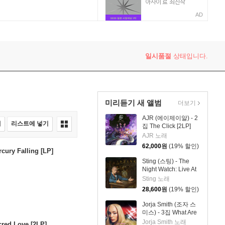
AD
일시품절
상태입니다.
미리듣기 새 앨범
더보기
AJR (에이제이알) - 2
매
리스트에 넣기
집 The Click [2LP]
AJR 노래
62,000
원
(19% 할인)
cury Falling [LP]
Sting (스팅) - The
Night Watch: Live At
The Rijksmuseum
Sting 노래
28,600
원
(19% 할인)
Jorja Smith (조자 스
미스) - 3집 What Are
The Odds [스플래터
Jorja Smith 노래
red Love [2LP]