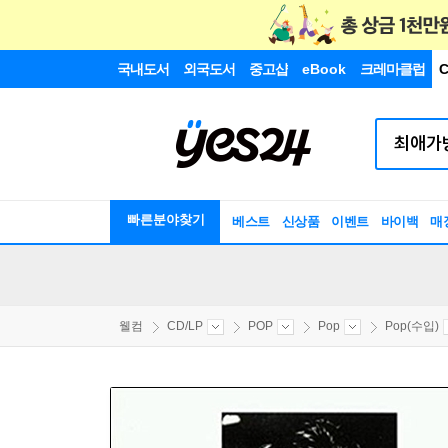
국내도서
외국도서
중고샵
eBook
크레마클럽
C
빠른분야찾기
베스트
신상품
이벤트
바이백
매
웰컴
CD/LP
POP
Pop
Pop(수입)