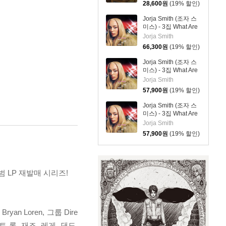
28,600
원
(19% 할인)
Jorja Smith (조자 스
미스) - 3집 What Are
The Odds [스플래터
Jorja Smith
컬러 LP]
66,300
원
(19% 할인)
Jorja Smith (조자 스
미스) - 3집 What Are
The Odds [심플 오렌
Jorja Smith
지 컬러 LP]
57,900
원
(19% 할인)
Jorja Smith (조자 스
미스) - 3집 What Are
The Odds [심플 바이
Jorja Smith
올렛 컬러 LP]
57,900
원
(19% 할인)
범 LP 재발매 시리즈!
an Loren, 그룹 Dire
프트 록, 재즈, 레게, 댄드,