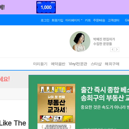
로그인
회원가입
마이페이지
카트
주문/배송
고객센터
Gl
미리듣기
예약음반
Vinyl전문관
스타샵
해외구매
세요!
Like The Sun [2LP]
[ 180g Vinyl / 디지털 다운로드 코드