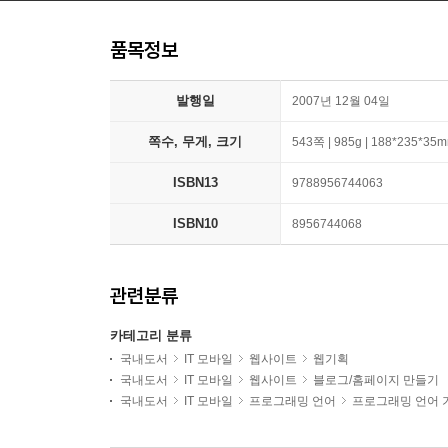
품목정보
발행일
2007년 12월 04일
쪽수, 무게, 크기
543쪽 | 985g | 188*235*35
ISBN13
9788956744063
ISBN10
8956744068
관련분류
카테고리 분류
국내도서
IT 모바일
웹사이트
웹기획
국내도서
IT 모바일
웹사이트
블로그/홈페이지 만들기
국내도서
IT 모바일
프로그래밍 언어
프로그래밍 언어 