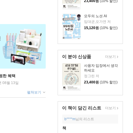
23,400
원
(10% 할인)
모두의 노션 AI
임대균,오가연 저
15,120
원
(10% 할인)
이 분야 신상품
더보기
사용자 입장에서 생각
하세요
원한 혜택
정그린 저
23,400
원
(10% 할인)
년 08월 13일
펼쳐보기
이 책이 담긴
리스트
더보기
b****m
님의 리스트
책