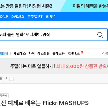
D/LP
DVD/BD
문구
/GIFT
티켓
독서유형검사
장안내
채널예스
사락
예스펀딩
클래스24
RBTI Lab
여
독서유형검사
주말에는 더욱 알뜰하게!
최대 2,000원 상품권 받으
웹기획
득공제
전 예제로 배우는 Flickr MASHUPS