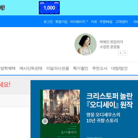
로그인
회원가입
마이페이지
카트
주문/배송
고객센터
Gl
름방학혜택
예사단독판매
이달의사은품
특가할인
추천도서
대량/법인
세요!