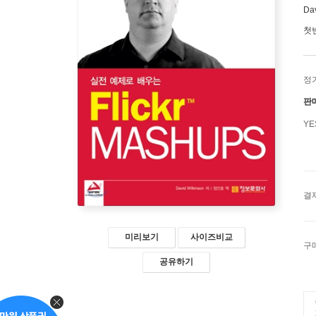
Dav
첫
정
판
Y
결
미리보기
사이즈비교
구
공유하기