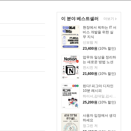
이 분야 베스트셀러
더보기
현장에서 픽하는 IT 서
비스 개발을 위한 실
무 지식
신보람 저
23,400
원
(10% 할인)
업무와 일상을 정리하
는 새로운 방법 노션
전시진 저
21,600
원
(10% 할인)
된다! 피그마 디자인
10분 레시피
하이서,김대일,김시원,최유빈 저
25,200
원
(10% 할인)
사용자 입장에서 생각
하세요
정그린 저