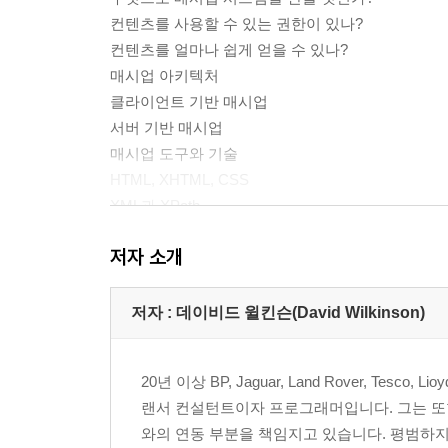
컨텐츠를 사용할 수 있는 권한이 있나?
컨텐츠를 얼마나 쉽게 얻을 수 있나?
매시업 아키텍처
클라이언트 기반 매시업
서버 기반 매시업
매시업 도구와 기술
HTML, XHTML, CSS
XML과 XPath
자바스크립트와 DOM
저자 소개
AJAX
JSON
웹 서버와 HTTP
저자 : 데이비드 윌킨슨(David Wilkinson)
웹 브라우저
PHP와 펄
20년 이상 BP, Jaguar, Land Rover, T
정규 표현식
랜서 컨설턴트이자 프로그래머입니다. 그는 또한
REST
와의 연동 부분을 책임지고 있습니다. 평범하지
SOAP