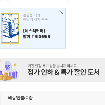
김은성 작가
친필 메시지 수록
---------------
[예스리커버]
빵야 TRIGGER
배송/반품/교환