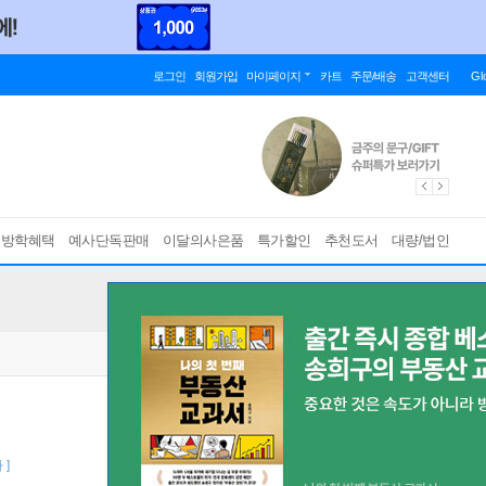
로그인
회원가입
마이페이지
카트
주문/배송
고객센터
Gl
름방학혜택
예사단독판매
이달의사은품
특가할인
추천도서
대량/법인
 ]