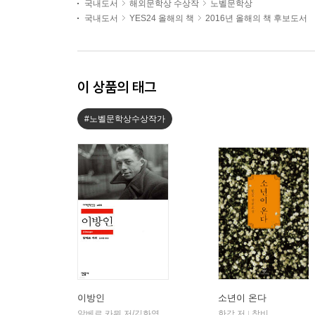
국내도서
해외문학상 수상작
노벨문학상
국내도서
YES24 올해의 책
2016년 올해의 책 후보도서
이 상품의 태그
#노벨문학상수상작가
이방인
소년이 온다
알베르 카뮈 저/김화영 역
민음사
한강 저
창비
|
|