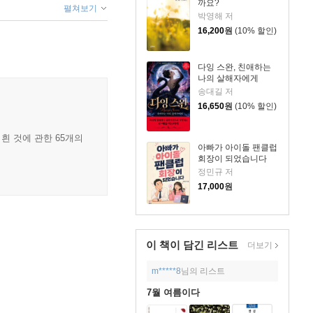
까요?
펼쳐보기
박영해 저
16,200
원
(10% 할인)
다잉 스완, 친애하는
나의 살해자에게
송대길 저
16,650
원
(10% 할인)
흰 것에 관한 65개의
아빠가 아이돌 팬클럽
회장이 되었습니다
정민규 저
17,000
원
이 책이 담긴
리스트
더보기
m*****8
님의 리스트
7월 여름이다