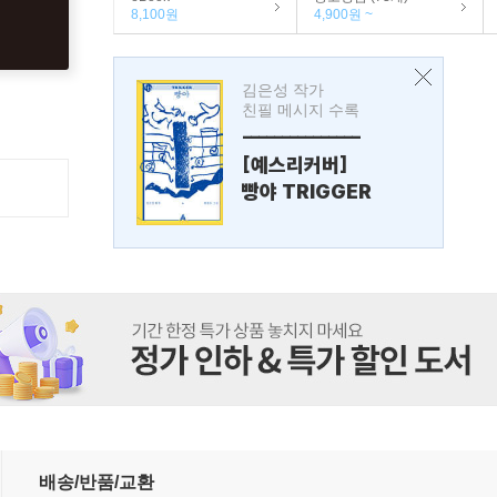
8,100원
4,900원 ~
김은성 작가
친필 메시지 수록
---------------
[예스리커버]
빵야 TRIGGER
배송/반품/교환