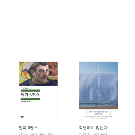
달과 6펜스
작별하지 않는다
서머싯 몸 저/송무 역
민음사
한강 저
문학동네
|
|