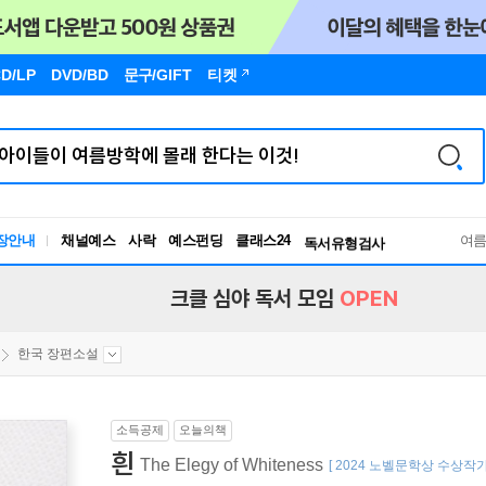
D/LP
DVD/BD
문구
/GIFT
티켓
장안내
채널예스
사락
예스펀딩
클래스24
독서유형검사
여
RBTI Lab
독서유형검사
크클 심야 독서 모임
OPEN
한국 장편소설
소득공제
오늘의책
흰
The Elegy of Whiteness
[ 2024 노벨문학상 수상작가