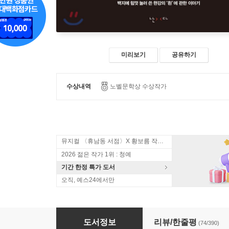
미리보기
공유하기
수상내역
노벨문학상 수상작가
뮤지컬 〈휴남동 서점〉X 황보름 작가 북토크
2026 젊은 작가 1위 : 청예
기간 한정 특가 도서
오직, 예스24에서만
흰
도서정보
리뷰/한줄평
(74/390)