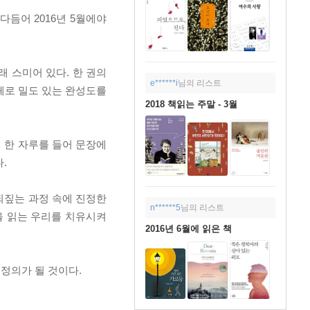
다듬어 2016년 5월에야
래 스미어 있다. 한 권의
e******i
님의 리스트
체로 밀도 있는 완성도를
2018 책읽는 주말 - 3월
필 한 자루를 들어 문장에
.
되짚는 과정 속에 진정한
n******5
님의 리스트
을 읽는 우리를 치유시켜
2016년 6월에 읽은 책
 정의가 될 것이다.