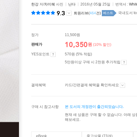
한강
저/
차미혜
사진
난다
2016년 05월 25일
번역서 :
Whit
9.3
국내도서 to
회원리뷰(
464
건)
베스트
정가
11,500원
10,350
원
판매가
(10% 할인)
YES포인트
570원 (5% 적립)
5만원이상 구매 시 2천원 추가적립
결제혜택
카드/간편결제 혜택을 확인하세요
구매 시 참고사항
본 도서의 개정판이 출간되었습니다.
현재 새 상품은 구매 할 수 없습니다. 아래 
해보세요.
eBook
중고상품 (73개)