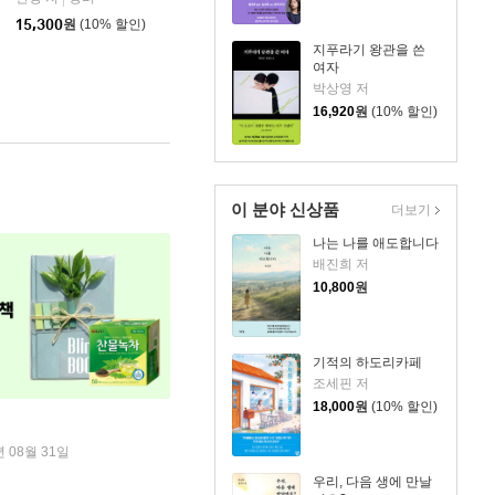
15,300
원
(10% 할인)
지푸라기 왕관을 쓴
여자
박상영 저
16,920
원
(10% 할인)
이 분야 신상품
더보기
나는 나를 애도합니다
배진희 저
10,800
원
기적의 하도리카페
조세핀 저
18,000
원
(10% 할인)
년 08월 31일
우리, 다음 생에 만날