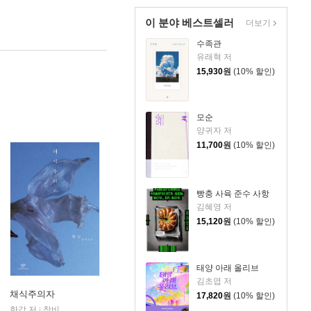
이 분야 베스트셀러
더보기
수족관
유래혁 저
15,930
원
(10% 할인)
모순
양귀자 저
11,700
원
(10% 할인)
빵충 사육 준수 사항
김혜영 저
15,120
원
(10% 할인)
태양 아래 올리브
김초엽 저
채식주의자
17,820
원
(10% 할인)
한강 저
창비
|