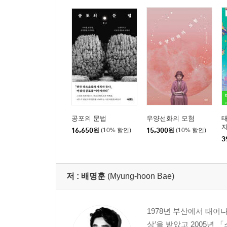
공포의 문법
우양선화의 모험
태
자
16,650
원
(10% 할인)
15,300
원
(10% 할인)
3
저 :
배명훈
(Myung-hoon Bae)
1978년 부산에서 태어
상’을 받았고 2005년