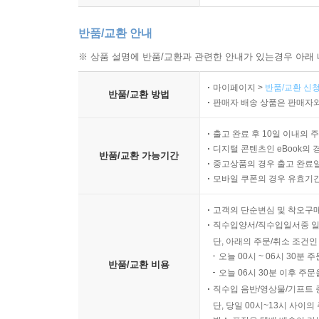
반품/교환 안내
※ 상품 설명에 반품/교환과 관련한 안내가 있는경우 아래 
마이페이지 >
반품/교환 신청
반품/교환 방법
판매자 배송 상품은 판매자와
출고 완료 후 10일 이내의 
디지털 콘텐츠인 eBook의 
반품/교환 가능기간
중고상품의 경우 출고 완료일
모바일 쿠폰의 경우 유효기간(
고객의 단순변심 및 착오구
직수입양서/직수입일서중 일
단, 아래의 주문/취소 조건인
오늘 00시 ~ 06시 30분 
반품/교환 비용
오늘 06시 30분 이후 주문
직수입 음반/영상물/기프트 
단, 당일 00시~13시 사이