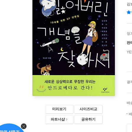
김
정
판
Y
결
배
미리보기
사이즈비교
배
파트너샵
공유하기