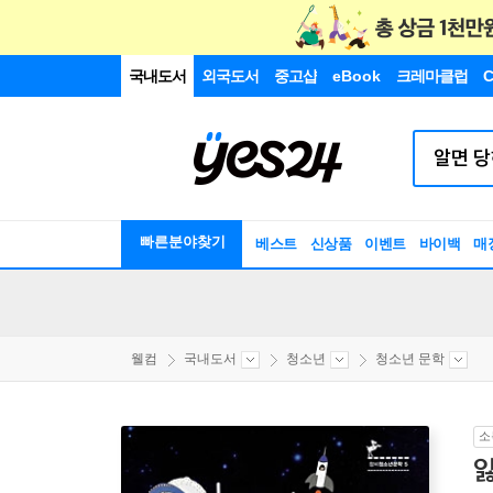
국내도서
외국도서
중고샵
eBook
크레마클럽
C
빠른분야찾기
베스트
신상품
이벤트
바이백
매
웰컴
국내도서
청소년
청소년 문학
소