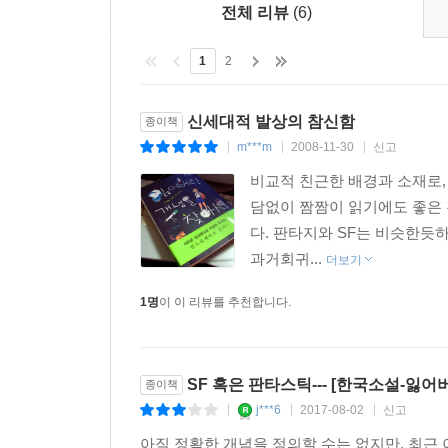
전체 리뷰
(6)
1
2
신세대적 발상의 참신함
종이책
m***m
2008-11-30
신고
|
|
|
비교적 친근한 배경과 소재로,
담없이 짬짬이 읽기에도 좋은 
다. 판타지와 SF는 비슷한듯
과거회귀...
더보기
1명
이 이 리뷰를 추천합니다.
SF 혹은 판타스틱--- [한국소설-잃어
종이책
j***6
2017-08-02
신고
|
|
|
아직 정확한 개념을 정의할 수는 없지만, 최근 