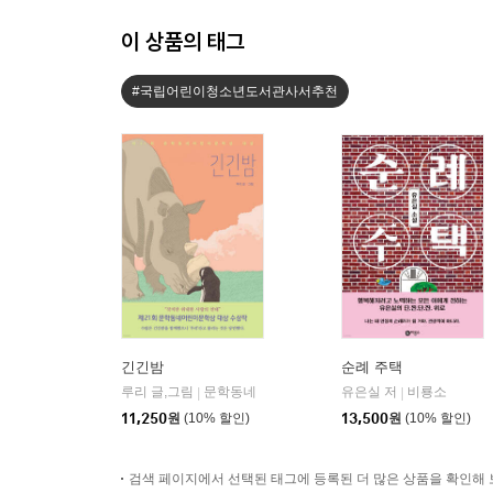
이 상품의 태그
#국립어린이청소년도서관사서추천
긴긴밤
순례 주택
루리 글,그림
문학동네
유은실 저
비룡소
|
|
11,250
원
(10% 할인)
13,500
원
(10% 할인)
검색 페이지에서 선택된 태그에 등록된 더 많은 상품을 확인해 