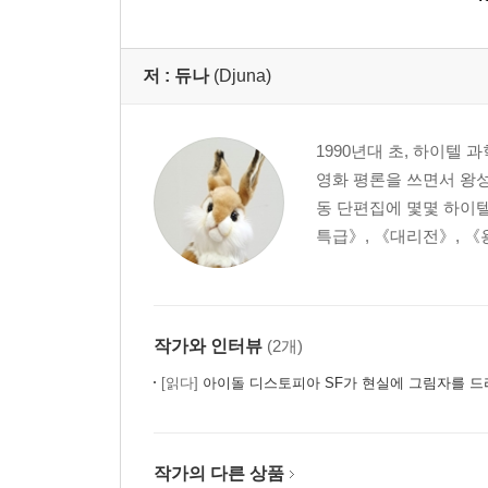
저 :
듀나
(Djuna)
1990년대 초, 하이텔
영화 평론을 쓰면서 왕성
동 단편집에 몇몇 하이텔
특급》, 《대리전》, 《
작가와 인터뷰
(2개)
[읽다]
아이돌 디스토피아 SF가 현실에 그림자를 드
작가의 다른 상품