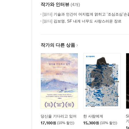
작가와 인터뷰
(4개)
[읽다]
기술과 인간이 어지럽게 얽히고 ‘조심조심’손끝을 맞대
[읽다]
김보영, SF 내게 너무도 사랑스러운 장르
작가의 다른 상품
당신을 기다리고 있어
한 사람에게
S
17,100
원
(10% 할인)
15,300
원
(10% 할인)
1