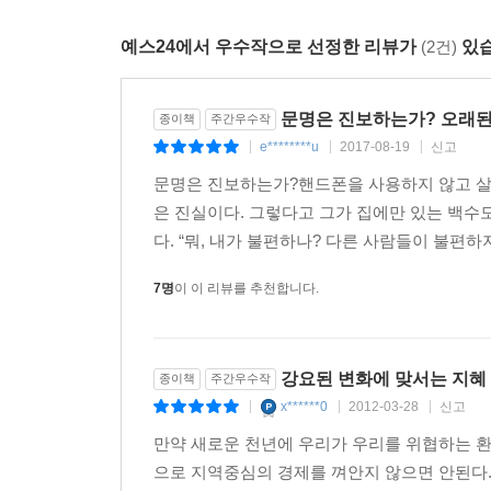
예스24에서 우수작으로 선정한 리뷰가
(2건)
있습
문명은 진보하는가? 오래된
종이책
주간우수작
e********u
2017-08-19
신고
|
|
|
문명은 진보하는가?핸드폰을 사용하지 않고 살
은 진실이다. 그렇다고 그가 집에만 있는 백수
다. “뭐, 내가 불편하나? 다른 사람들이 불편하지?
7명
이 이 리뷰를 추천합니다.
강요된 변화에 맞서는 지혜
종이책
주간우수작
x******0
2012-03-28
신고
|
|
|
만약 새로운 천년에 우리가 우리를 위협하는 
으로 지역중심의 경제를 껴안지 않으면 안된다."