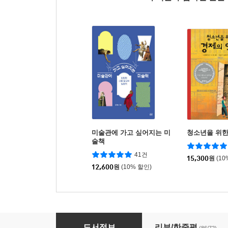
미술관에 가고 싶어지는 미
청소년을 위한
술책
41건
15,300
원
(10
12,600
원
(10% 할인)
오래된 미래
도서정보
리뷰/한줄평