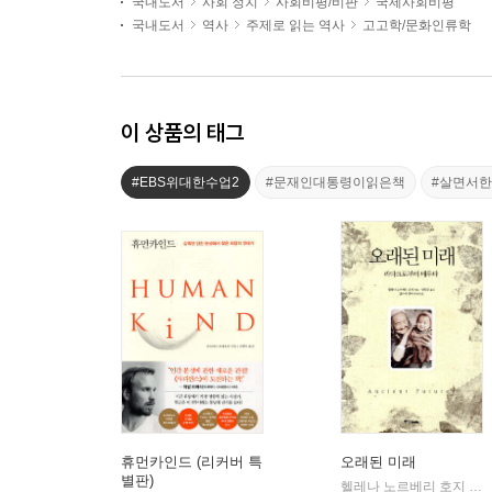
국내도서
사회 정치
사회비평/비판
국제사회비평
국내도서
역사
주제로 읽는 역사
고고학/문화인류학
이 상품의 태그
#EBS위대한수업2
#문재인대통령이읽은책
#살면서
휴먼카인드 (리커버 특
오래된 미래
별판)
헬레나 노르베리 호지 저/양희승 역