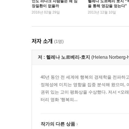
인도 라다크 사람들은 왜 심
헬레나 노르베리 호지 “
장질환이 없을까
을 통해 영감을 얻는다”
2016년 02월 29일
2013년 12월 10일
저자 소개
(1명)
저 :
헬레나 노르베리-호지
(Helena Norberg-
40년 동안 전 세계에 행복의 경제학을 전파하고
정체성에 미치는 영향을 집중 분석해 왔으며, 이
권위 있는 고이 평화상을 수상했다. 저서 <오
터리 영화 ‘행복의...
작가의 다른 상품