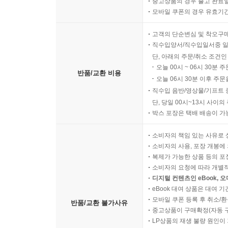
중고상품의 경우 출고 완료일
모바일 쿠폰의 경우 유효기간(
고객의 단순변심 및 착오구
직수입양서/직수입일서중 일
단, 아래의 주문/취소 조건인
오늘 00시 ~ 06시 30분 
반품/교환 비용
오늘 06시 30분 이후 주문
직수입 음반/영상물/기프트 
단, 당일 00시~13시 사이
박스 포장은 택배 배송이 가
소비자의 책임 있는 사유로 
소비자의 사용, 포장 개봉에 
복제가 가능한 상품 등의 포장을 
소비자의 요청에 따라 개별
디지털 컨텐츠인 eBook, 
eBook 대여 상품은 대여 기
모바일 쿠폰 등록 후 취소/환
반품/교환 불가사유
중고상품이 구매확정(자동 
LP상품의 재생 불량 원인이 기