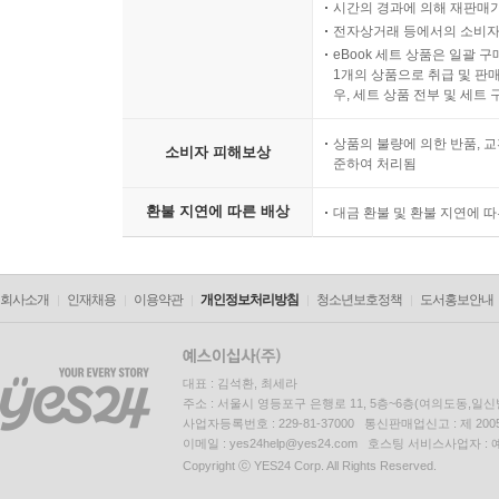
시간의 경과에 의해 재판매가
전자상거래 등에서의 소비자
eBook 세트 상품은 일괄 
1개의 상품으로 취급 및 판매
우, 세트 상품 전부 및 세트
상품의 불량에 의한 반품, 교
소비자 피해보상
준하여 처리됨
환불 지연에 따른 배상
대금 환불 및 환불 지연에 
회사소개
인재채용
이용약관
개인정보처리방침
청소년보호정책
도서홍보안내
대표 : 김석환, 최세라
주소 : 서울시 영등포구 은행로 11, 5층~6층(여의도동,일신
사업자등록번호 : 229-81-37000 통신판매업신고 : 제 200
이메일 : yes24help@yes24.com 호스팅 서비스사업자 :
Copyright ⓒ YES24 Corp. All Rights Reserved.