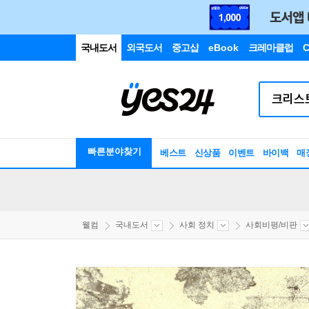
국내도서
외국도서
중고샵
eBook
크레마클럽
C
빠른분야찾기
베스트
신상품
이벤트
바이백
매
웰컴
국내도서
사회 정치
사회비평/비판