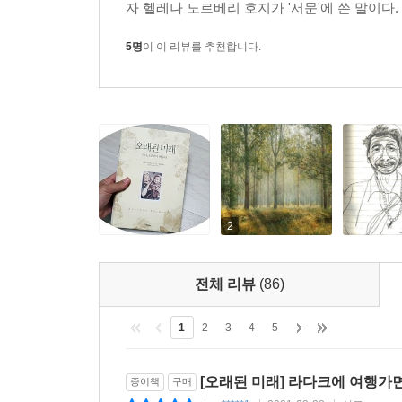
자 헬레나 노르베리 호지가 '서문'에 쓴 말이다.
5명
이 이 리뷰를 추천합니다.
2
전체 리뷰
(86)
1
2
3
4
5
[오래된 미래] 라다크에 여행가
종이책
구매