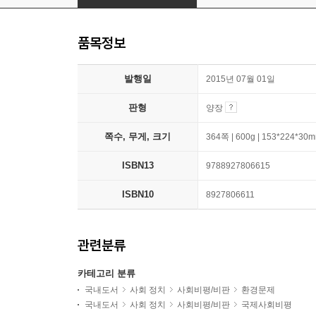
품목정보
발행일
2015년 07월 01일
판형
양장
쪽수, 무게, 크기
364쪽 | 600g | 153*224*30
ISBN13
9788927806615
ISBN10
8927806611
관련분류
카테고리 분류
국내도서
사회 정치
사회비평/비판
환경문제
국내도서
사회 정치
사회비평/비판
국제사회비평