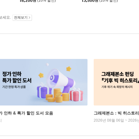
16,200
원
(10% 할인)
13,500
원
(10% 할인)
보세요.
전체보기
가 인하 & 특가 할인 도서 모음
그래제본소 : 빅 히스토리
시
2026년 08월 06일 ~ 2026