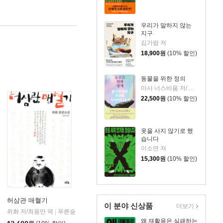
우리가 말하지 않는
지구
김가람 저
18,900
원
(10% 할인)
동물을 위한 정의
마사 너스바움 저/이영래 역/최재천 감수
22,500
원
(10% 할인)
옷을 사지 않기로 했
습니다
이소연 저
15,300
원
(10% 할인)
허삼관 매혈기
이 분야 신상품
더보기
언스북스
위화 저/최용만 역
푸른숲
|
왜 재활용은 실패하는