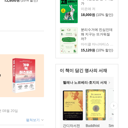
12,600
원
(10% 할인)
가
이은애 저
18,000
원
(10% 할인)
분리수거에 진심인데
왜 지구는 뜨거워질
까?
마이클 마니아티스 저/김지혜 역
15,120
원
(10% 할인)
이 책이 담긴
명사의 서재
헬레나 노르베리-호지의 서재
년 08월 20일
펼쳐보기
간디자서전
Buddhist
Small Is