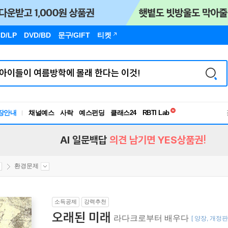
D/LP
DVD/BD
문구
/GIFT
티켓
독서유형검사
RBTI Lab
장안내
채널예스
사락
예스펀딩
클래스24
독서유형검사
AI 일문백답
의견 남기면 YES상품권!
환경문제
소득공제
강력추천
오래된 미래
라다크로부터 배우다
[ 양장, 개정판 