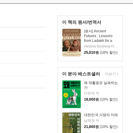
이 책의 원서/번역서
[원서] Ancient
Futures : Lessons
from Ladakh for a
Globalizing World
Helena Norberg-Hodge
25,010
원
(18% 할인)
이 분야 베스트셀러
더보기
왜 재활용은 실패하는
가
이은애 저
18,000
원
(10% 할인)
대한민국 식량의 미래
남재작 저
21,600
원
(10% 할인)