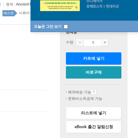
일
원제 :
Ancient Futures
사회비평/비판 86위
국내도서 top100 1주
베스트
오늘은 그만 보기
판매중
수량
카트에 넣기
바로구매
해외배송 가능
문화비소득공제 가능
리스트에 넣기
eBook 출간 알림신청