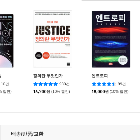
원
정의란 무엇인가
엔트로피
10건
930건
99건
% 할인)
16,200
원
(10% 할인)
18,000
원
(10% 할인)
배송/반품/교환