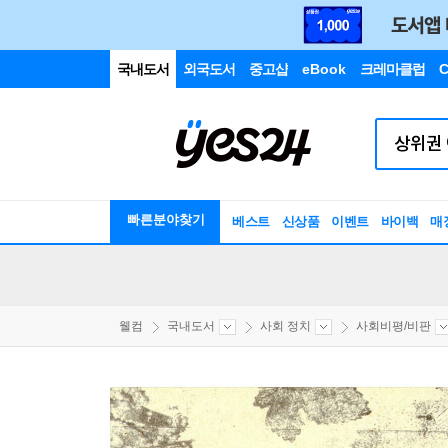
국내도서
외국도서
중고샵
eBook
크레마클럽
C
빠른분야찾기
베스트
신상품
이벤트
바이백
매
웰컴
국내도서
사회 정치
사회비평/비판