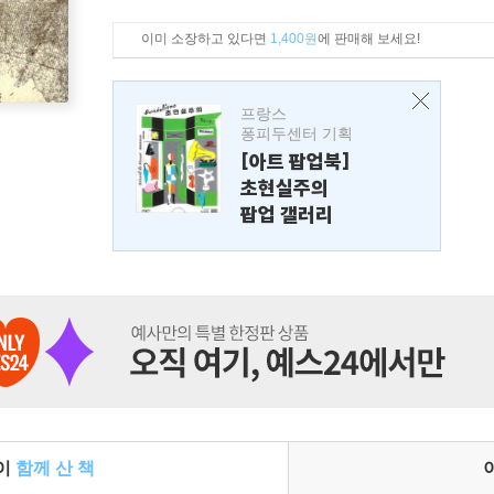
이미 소장하고 있다면
1,400원
에 판매해 보세요!
프랑스
퐁피두센터 기획
[아트 팝업북]
초현실주의
팝업 갤러리
들이
함께 산 책