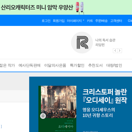
로그인
회원가입
마이페이지
카트
주문/배송
고객센터
Gl
젊은 작가
예사단독판매
이달의사은품
특가할인
추천도서
대량/법인
]