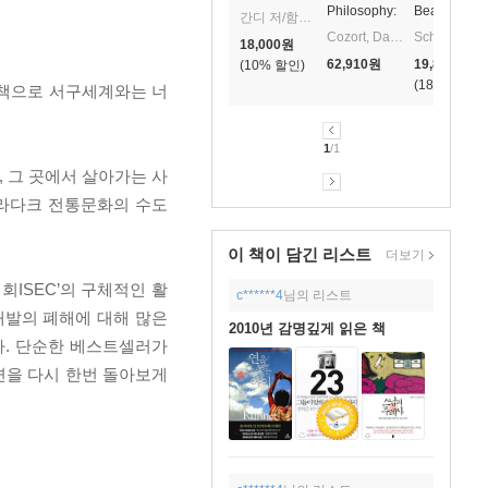
Philosophy:
Beautiful: A
간디 저/함석헌 역
Losang
Study of
Cozort, Daniel / Preston, Craig
Schumacher / Schumacher, 
18,000
원
Gonchok's
Economics
62,910
원
19,860
원
10
%
Short
as If People
18
%
Commentary
Mattered
 책으로 서구세계와는 너
to Jamyang
Shayba's
Root Text on
1
/1
Tenets
, 그 곳에서 살아가는 사
 라다크 전통문화의 수도
이 책이 담긴
리스트
더보기
ISEC’의 구체적인 활
c******4
님의 리스트
 개발의 폐해에 대해 많은
2010년 감명깊게 읽은 책
다. 단순한 베스트셀러가
면을 다시 한번 돌아보게