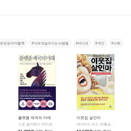
한번은읽어야할책
#다르게살아가는사람들
#라다크
#개인
#사회
플랫폼 제국의 미래
이웃집 살인마
중앙북스(books)
스콧 갤러웨이 저/이경식 역
비즈니스북스
데이비드 버스 저/홍승효 역
사이
|
|
|