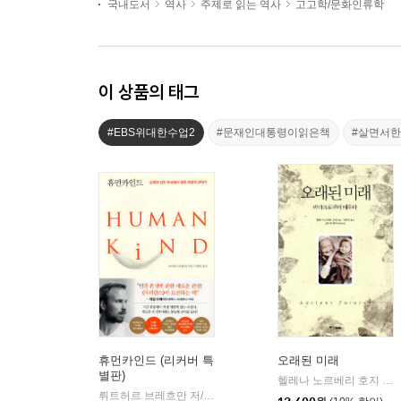
국내도서
역사
주제로 읽는 역사
고고학/문화인류학
이 상품의 태그
#EBS위대한수업2
#문재인대통령이읽은책
#살면서
휴먼카인드 (리커버 특
오래된 미래
별판)
헬레나 노르베리 호지 저/양희승 역
뤼트허르 브레흐만 저/조현욱 역
인플루엔셜
|