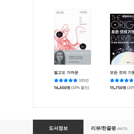
멀고도 가까운
모든 것의 기
103건
16,650
원
(10% 할인)
15,750
원
(10
오래된 미래
도서정보
리뷰/한줄평
(86/72)