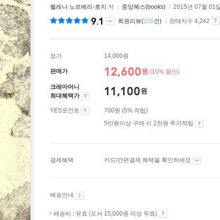
헬레나 노르베리-호지
저
중앙북스(books)
2015년 07월 01
9.1
회원리뷰(
158
건)
판매지수 4,242
정가
14,000원
12,600
원
판매가
(10% 할인)
크레마머니
11,100
원
최대혜택가
YES포인트
700원 (5% 적립)
5만원이상 구매 시 2천원 추가적립
결제혜택
카드/간편결제 혜택을 확인하세요
배송안내
배송비 : 유료 (도서 15,000원 이상 무료)