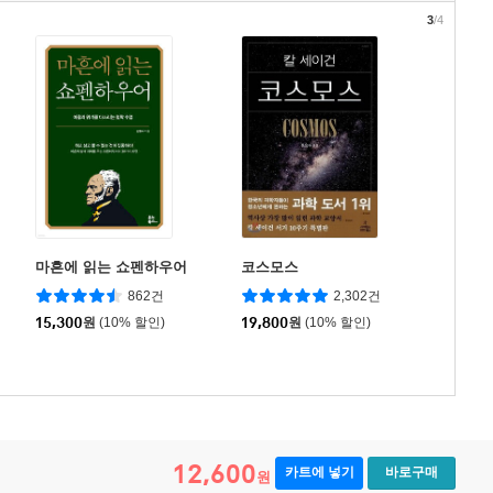
3
/4
마흔에 읽는 쇼펜하우어
코스모스
862건
2,302건
15,300
원
(10% 할인)
19,800
원
(10% 할인)
12,600
카트에 넣기
바로구매
원