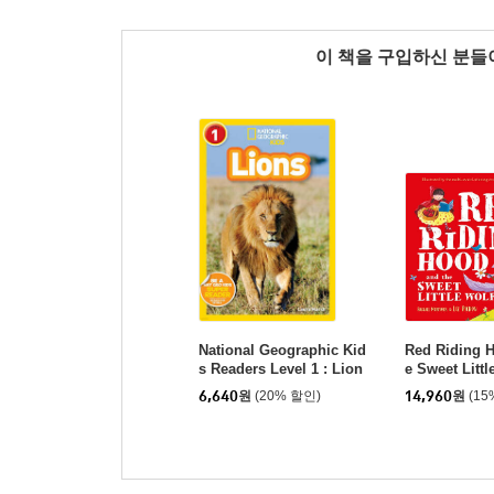
이 책을 구입하신 분
National Geographic Kid
Red Riding 
s Readers Level 1 : Lion
e Sweet Littl
s
6,640
원
(20% 할인)
14,960
원
(15