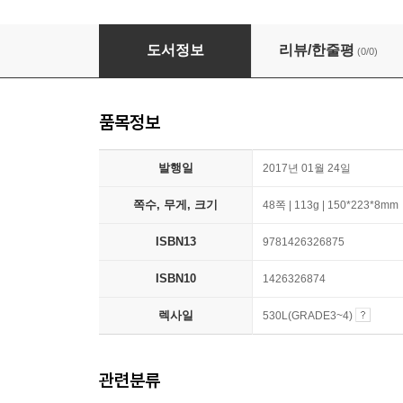
National Geographic Readers: Farm Animals 
도서정보
리뷰/한줄평
(0/0)
품목정보
발행일
2017년 01월 24일
쪽수, 무게, 크기
48쪽 | 113g | 150*223*8mm
ISBN13
9781426326875
ISBN10
1426326874
렉사일
530L(GRADE3~4)
관련분류