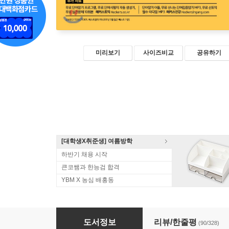
미리보기
사이즈비교
공유하기
[대학생X취준생] 여름방학
하반기 채용 시작
큰코쌤과 한능검 합격
YBM X 농심 배홍동
해커스 토익 기출 보카
도서정보
리뷰/한줄평
(90/328)