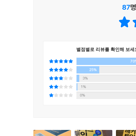
87
명
1. 토익 최신 기출 단어 30일 만에 단기 정복
1) 토익 최신 기출 단어, 필수 어휘 30일 완성
2) Part 5&6 빈출 단어부터 Part 7 및 리스닝 주요
3) 개별학습 및 스터디 학습에 활용 가능한 맞춤형
2. 최신 출제포인트를 수록하여 실전 완벽 대비가 
별점별로 리뷰를 확인해 보세
1) 핵심 단어들의 최신 출제경향을 한 눈에 파악하
70
2) 시험에 자주 출제되는 빈출 어구, 혼동하기 쉬운 단
3) 빈출 단어를 신토익 유형의 예문과 함께 수록해 
25%
3%
3. 신토익 대비 신토익 필수 이디엄 표현 수록
1%
토익 신유형 (Part 3,4,7) 지문에 대비하는 필수 
0%
4. 주제별 구성으로 재미있고 빠른 암기 가능
최신 기출 단어를 토익 빈출 주제 및 스토리와 함께
5. 목표 점수대별 필수 단어로 맞춤 학습 가능