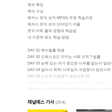
책의 특징
책의 구성
해커스 토익 보카 MP3와 무료 학습자료
해커스 토익 보카 단어암기 어플
토익 어휘 출제 경향과 학습법
내 수준에 맞는 학습 방법
DAY 01 백수탈출 채용
DAY 02 드레스코드 지키는 사회 규칙 ? 법률
DAY 03 능력 있는 자가 중요한 사무를 맡는다 일반사
DAY 04 알아서 척척! 사무실의 귀염둥이! 일반사무 (
DAY 05 노조의 비밀병기 일반사무 (3)
DAY 06 휴일은 쉬라고 있는 거야! 여가 ? 공동체
DAY 07 지속적인 맨투맨 마케팅 전략의 성공 마케팅 
DAY 08 진취적인 마케팅 전략의 실현성 마케팅 (2)
채널예스 기사
DAY 09 열성 직원들이 회사와 나라의 경제를 살린다
(25개)
DAY 10 온라인 쇼핑의 고수는 나! 쇼핑