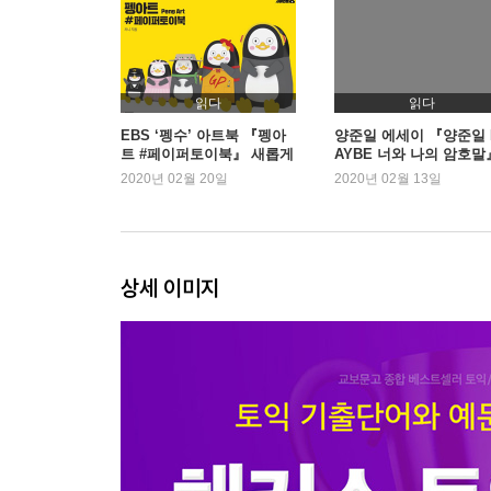
신토익 실전문제 1
DAY 11 신념이 담긴 창조적 제품을 개발하다 제품
DAY 12 대량생산의 산업사회도 인간이 주도한다?
읽다
읽다
DAY 13 고객은 왕이다 고객서비스
EBS ‘펭수’ 아트북 『펭아
양준일 에세이 『양준일 
트 #페이퍼토이북』 새롭게
AYBE 너와 나의 암호말
DAY 14 여행가서 선물 샀다는데 뭐가 문제야? 여행
1위 등극
2주 연속 1위
2020년 02월 20일
2020년 02월 13일
DAY 15 모로 가도 계약만 성사되면 오케이! 계약
DAY 16 나라의 무역협정을 위해 몸바쳐 싸운다! 
DAY 17 중요한 물건(?) 조심해서 빨리 배달해 주세
DAY 18 식당에서 나오는 물은 마시는 것만이 아니군
상세 이미지
DAY 19 과연 로봇보다 높은 수익을 낼 수 있을까?
DAY 20 회사의 경비 절감을 위해 자원을 잘 활용
신토익 실전문제 2
DAY 21 자유로운 분위기 속에서 일하고 싶어요 
DAY 22 회의로 해결되지 않는 핫 이슈 미팅
DAY 23 입장 바꿔 생각해본 워크숍 사원복지