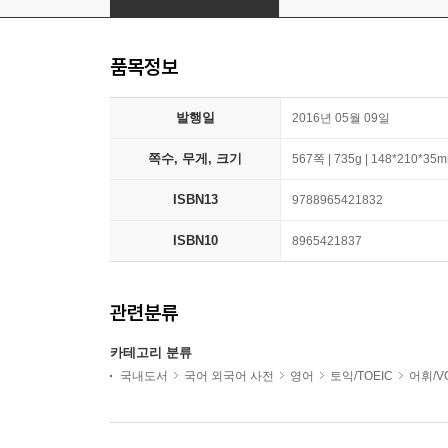
품목정보
발행일
2016년 05월 09일
쪽수, 무게, 크기
567쪽 | 735g | 148*210*35
ISBN13
9788965421832
ISBN10
8965421837
관련분류
카테고리 분류
국내도서
국어 외국어 사전
영어
토익/TOEIC
어휘/V