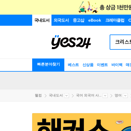
국내도서
외국도서
중고샵
eBook
크레마클럽
C
빠른분야찾기
베스트
신상품
이벤트
바이백
매
웰컴
국내도서
국어 외국어 사...
영어