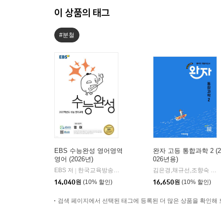
이 상품의 태그
#분철
EBS 수능완성 영어영역
완자 고등 통합과학 2 (2
영어 (2026년)
026년용)
EBS 저
한국교육방송공사
김은경,채규선,조향숙 등저
|
14,040
원
(10% 할인)
16,650
원
(10% 할인)
검색 페이지에서 선택된 태그에 등록된 더 많은 상품을 확인해 