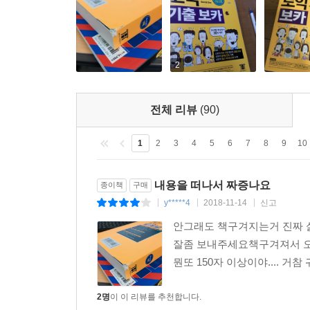
'토익완성단어'를 점수대별로 토익기초단어, 800점 
6. 토익에 자주 나오는 "빈출 핵심단어"로 효율적인
1) 빈출 우선 순위 단어를 엄선해 '핵심빈출단어'로
2
2) 출제빈도 표시 통해 우선순위 학습 가능
전체 리뷰
(90)
7. 실전 감각을 키우는 풍부한 신토익 실전문제 13회
신토익 유형과 동일한 Part 5, 6, 7 실전문제 13
1
2
3
4
5
6
7
8
9
10
8. 단어암기 효과를 극대화하는 다양한 부가 자료 
내용을 떠나서 짜증나요
종이책
구매
1) 해커스영어(Hackers.co.kr)
y*****4
2018-11-14
신고
|
|
|
단어암기 프로그램, 단어시험지 자동 생성기, 신토익 실
안그래도 책구겨지는거 진짜 
2) 해커스인강(HackersIngang.com)
잘좀 보내주세요책구겨져서 
단어암기 어플, 신토익 대비 필수 이디엄 표현 MP3
뭔또 150자 이상이야.... 거참
토익 베스트셀러 1위 : 교보문고 TOEIC/TOEFL 베스
2명
이 이 리뷰를 추천합니다.