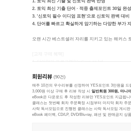
1. 토익 최신 기출 및 신토익 완벽 반영
2. 토익 최신 기출 단어 · 적중 출제포인트 30일 완
3. '신토익 필수 이디엄 표현'으로 신토익 완벽 대비
4. 단어를 빠르고 확실하게 암기하는 다양한 부가 
오랜 시간 베스트셀러 자리를 지키고 있는 해커스 토
[교재 구매 혜택]
1. 단어암기 프로그램(Hackers.co.kr)
2. 단어시험지 자동 생성기(Hackers.co.kr)
회원리뷰
3. 실전문제 추가 10회분(Hackers.co.kr)
(90건)
4. 핵심기출단어 및 목표 점수별 토익완성단어 Daily Quiz
매주 10건의 우수리뷰를 선정하여 YES포인트 3만원을 드
3,000원 이상 구매 후 리뷰 작성 시
일반회원 300원, 마니아
5. 해커스 단어암기 어플 (HackersIngang.com)
eBook은 다운로드 후 작성한 리뷰만 YES포인트 지급됩니
6. 신토익 대비 필수 이디엄 표현 MP3 (HackersInga
클래스는 첫번째 회차 주문확정 시점부터 마지막 회차 주문
7. 신나는 단어집중암기 MP3 (HackersIngang.com)
사락 독서모임으로 진행된 클래스는 사락 독서모임 게시판
eBook 페이백, CD/LP, DVD/Blu-ray, 패션 및 판매금
[교재 특장점]