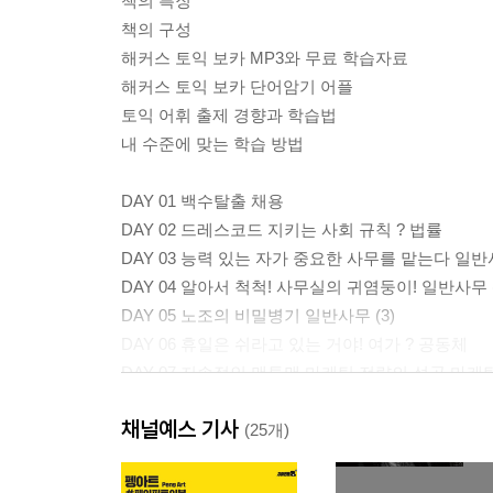
책의 특징
책의 구성
해커스 토익 보카 MP3와 무료 학습자료
해커스 토익 보카 단어암기 어플
토익 어휘 출제 경향과 학습법
내 수준에 맞는 학습 방법
DAY 01 백수탈출 채용
DAY 02 드레스코드 지키는 사회 규칙 ? 법률
DAY 03 능력 있는 자가 중요한 사무를 맡는다 일반사
DAY 04 알아서 척척! 사무실의 귀염둥이! 일반사무 (
DAY 05 노조의 비밀병기 일반사무 (3)
DAY 06 휴일은 쉬라고 있는 거야! 여가 ? 공동체
DAY 07 지속적인 맨투맨 마케팅 전략의 성공 마케팅 
DAY 08 진취적인 마케팅 전략의 실현성 마케팅 (2)
채널예스 기사
DAY 09 열성 직원들이 회사와 나라의 경제를 살린다
(25개)
DAY 10 온라인 쇼핑의 고수는 나! 쇼핑
신토익 실전문제 1