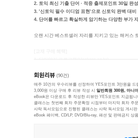
2. 토익 최신 기출 단어 · 적중 출제포인트 30일 완
3. '신토익 필수 이디엄 표현'으로 신토익 완벽 대비
4. 단어를 빠르고 확실하게 암기하는 다양한 부가 
오랜 시간 베스트셀러 자리를 지키고 있는 해커스 토
[교재 구매 혜택]
1. 단어암기 프로그램(Hackers.co.kr)
2. 단어시험지 자동 생성기(Hackers.co.kr)
회원리뷰
3. 실전문제 추가 10회분(Hackers.co.kr)
(90건)
4. 핵심기출단어 및 목표 점수별 토익완성단어 Daily Quiz
매주 10건의 우수리뷰를 선정하여 YES포인트 3만원을 드
3,000원 이상 구매 후 리뷰 작성 시
일반회원 300원, 마니아
5. 해커스 단어암기 어플 (HackersIngang.com)
eBook은 다운로드 후 작성한 리뷰만 YES포인트 지급됩니
6. 신토익 대비 필수 이디엄 표현 MP3 (HackersInga
클래스는 첫번째 회차 주문확정 시점부터 마지막 회차 주문
7. 신나는 단어집중암기 MP3 (HackersIngang.com)
사락 독서모임으로 진행된 클래스는 사락 독서모임 게시판
eBook 페이백, CD/LP, DVD/Blu-ray, 패션 및 판매금
[교재 특장점]