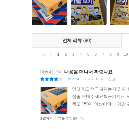
6. 토익에 자주 나오는 "빈출 핵심단어"로 효율적인
1) 빈출 우선 순위 단어를 엄선해 '핵심빈출단어'로
2
2) 출제빈도 표시 통해 우선순위 학습 가능
전체 리뷰
(90)
7. 실전 감각을 키우는 풍부한 신토익 실전문제 13회
신토익 유형과 동일한 Part 5, 6, 7 실전문제 13
1
2
3
4
5
6
7
8
9
10
8. 단어암기 효과를 극대화하는 다양한 부가 자료 
내용을 떠나서 짜증나요
종이책
구매
1) 해커스영어(Hackers.co.kr)
y*****4
2018-11-14
신고
|
|
|
단어암기 프로그램, 단어시험지 자동 생성기, 신토익 실
안그래도 책구겨지는거 진짜 
2) 해커스인강(HackersIngang.com)
잘좀 보내주세요책구겨져서 
단어암기 어플, 신토익 대비 필수 이디엄 표현 MP3
뭔또 150자 이상이야.... 거참
토익 베스트셀러 1위 : 교보문고 TOEIC/TOEFL 베스
2명
이 이 리뷰를 추천합니다.