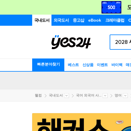
국내도서
외국도서
중고샵
eBook
크레마클럽
C
빠른분야찾기
베스트
신상품
이벤트
바이백
매
웰컴
국내도서
국어 외국어 사...
영어