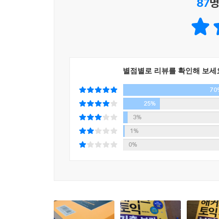
87
명
1. 토익 최신 기출 단어 30일 만에 단기 정복
1) 토익 최신 기출 단어, 필수 어휘 30일 완성
2) Part 5&6 빈출 단어부터 Part 7 및 리스닝 주요
3) 개별학습 및 스터디 학습에 활용 가능한 맞춤형
2. 최신 출제포인트를 수록하여 실전 완벽 대비가 
별점별로 리뷰를 확인해 보세
1) 핵심 단어들의 최신 출제경향을 한 눈에 파악하
70
2) 시험에 자주 출제되는 빈출 어구, 혼동하기 쉬운 단
3) 빈출 단어를 신토익 유형의 예문과 함께 수록해 
25%
3%
3. 신토익 대비 신토익 필수 이디엄 표현 수록
1%
토익 신유형 (Part 3,4,7) 지문에 대비하는 필수 
0%
4. 주제별 구성으로 재미있고 빠른 암기 가능
최신 기출 단어를 토익 빈출 주제 및 스토리와 함께
5. 목표 점수대별 필수 단어로 맞춤 학습 가능
'토익완성단어'를 점수대별로 토익기초단어, 800점 