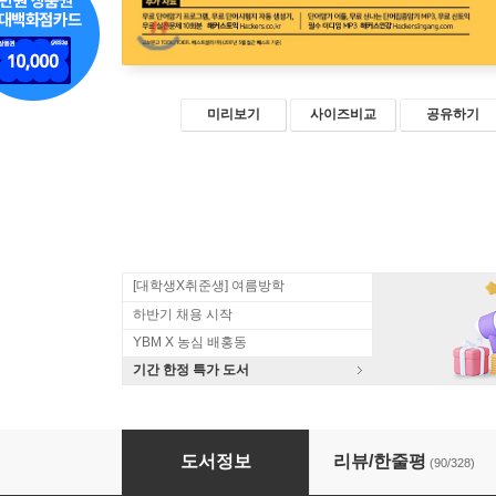
미리보기
사이즈비교
공유하기
[대학생X취준생] 여름방학
하반기 채용 시작
YBM X 농심 배홍동
기간 한정 특가 도서
해커스 토익 기출 보카
도서정보
리뷰/한줄평
(90/328)