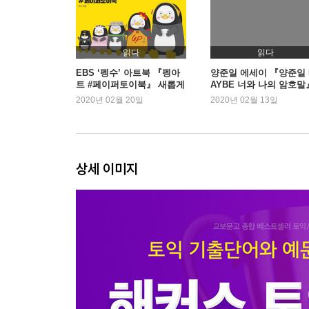
DAY 11 신념이 담긴 창조적 제품을 개발하다 제품
DAY 12 대량생산의 산업사회도 인간이 주도한다?
읽다
읽다
DAY 13 고객은 왕이다 고객서비스
EBS ‘펭수’ 아트북 『펭아
양준일 에세이 『양준일 
트 #페이퍼토이북』 새롭게
AYBE 너와 나의 암호말
DAY 14 여행가서 선물 샀다는데 뭐가 문제야? 여행
1위 등극
2주 연속 1위
2020년 02월 20일
2020년 02월 13일
DAY 15 모로 가도 계약만 성사되면 오케이! 계약
DAY 16 나라의 무역협정을 위해 몸바쳐 싸운다! 
DAY 17 중요한 물건(?) 조심해서 빨리 배달해 주세
DAY 18 식당에서 나오는 물은 마시는 것만이 아니군
상세 이미지
DAY 19 과연 로봇보다 높은 수익을 낼 수 있을까?
DAY 20 회사의 경비 절감을 위해 자원을 잘 활용
신토익 실전문제 2
DAY 21 자유로운 분위기 속에서 일하고 싶어요 
DAY 22 회의로 해결되지 않는 핫 이슈 미팅
DAY 23 입장 바꿔 생각해본 워크숍 사원복지
DAY 24 승진이란 남용할 수 있는 권력을 가지게 