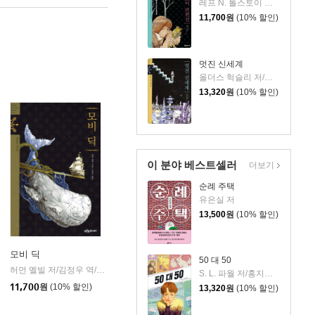
레프 N. 톨스토이 저/박형규 역
11,700
원
(10% 할인)
멋진 신세계
올더스 헉슬리 저/이혜인 역
13,320
원
(10% 할인)
이 분야 베스트셀러
더보기
순례 주택
유은실 저
13,500
원
(10% 할인)
모비 딕
50 대 50
허먼 멜빌 저/김정우 역/밤 하비 그림
푸른숲주니어
|
S. L. 파월 저/홍지연 역
11,700
원
(10% 할인)
13,320
원
(10% 할인)