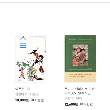
아무튼, 술
운다고 달라지는 일은
아무것도 없겠지만
김혼비 저
제철소
|
박준 저
난다
|
10,800
원
(10% 할인)
12,600
원
(10% 할인)