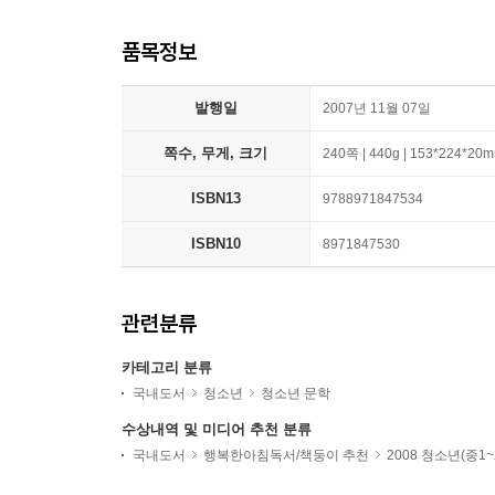
품목정보
발행일
2007년 11월 07일
쪽수, 무게, 크기
240쪽 | 440g | 153*224*20
ISBN13
9788971847534
ISBN10
8971847530
관련분류
카테고리 분류
국내도서
청소년
청소년 문학
수상내역 및 미디어 추천 분류
국내도서
행복한아침독서/책둥이 추천
2008 청소년(중1