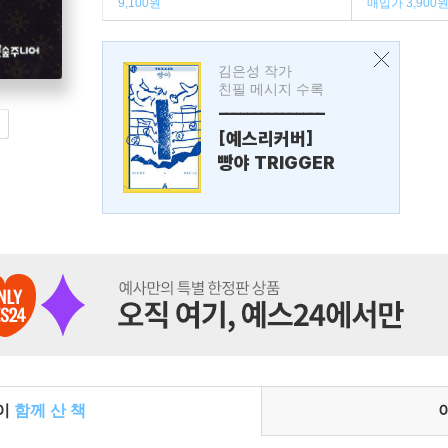
9,100원
매입가 3,900
김은성 작가
친필 메시지 수록
---------------
[예스리커버]
빵야 TRIGGER
들이
함께 산 책