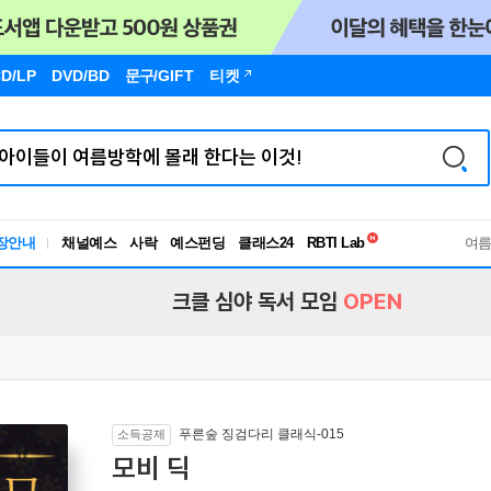
D/LP
DVD/BD
문구
/GIFT
티켓
장안내
채널예스
사락
예스펀딩
클래스24
독서유형검사
여
RBTI Lab
독서유형검사
크클 심야 독서 모임
OPEN
푸른숲 징검다리 클래식-015
소득공제
모비 딕