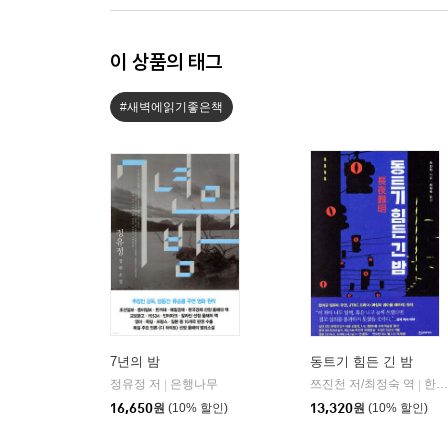
이 상품의 태그
#새벽에읽기좋은책
7년의 밤
동트기 힘든 긴 밤
정유정 저
은행나무
쯔진천 저/최정숙 역
한스미디어
|
|
16,650
원
(10% 할인)
13,320
원
(10% 할인)