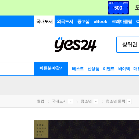
국내도서
외국도서
중고샵
eBook
크레마클럽
C
빠른분야찾기
베스트
신상품
이벤트
바이백
매
웰컴
국내도서
청소년
청소년 문학