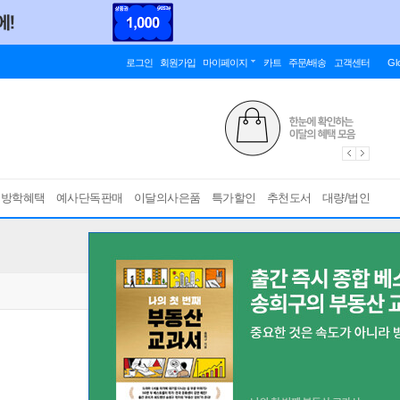
로그인
회원가입
마이페이지
카트
주문/배송
고객센터
Gl
름방학혜택
예사단독판매
이달의사은품
특가할인
추천도서
대량/법인