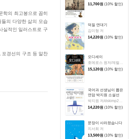
11,700
원
(10% 할인)
 문학의 최고봉으로 꼽히
원들의 다양한 삶의 모습
덕질 연대기
 사실적인 일러스트로 구
김미형 저
14,220
원
(10% 할인)
, 포경선의 구조 등 알찬
오디세이
호메로스 원저/제럴딘 매코크런 글/김재용 역/장시은 감수
15,120
원
(10% 할인)
국어과 선생님이 뽑은
연암 박지원 소설선
박지원 저/dskimp2000 편
14,220
원
(10% 할인)
문장이 사라졌습니다
지서희 저
13,500
원
(10% 할인)