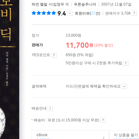
허먼 멜빌
저/
김정우
역
푸른숲주니어
2007년 11월 07일
9.4
회원리뷰(
27
건)
판매지수 3,708
정가
13,000원
11,700
원
판매가
(10% 할인)
YES포인트
650원 (5% 적립)
5만원이상 구매 시 2천원 추가적립
결제혜택
카드/간편결제 혜택을 확인하세요
배송안내
배송비 : 유료 (도서 15,000원 이상 무료)
eBook
이 상품을 팔기