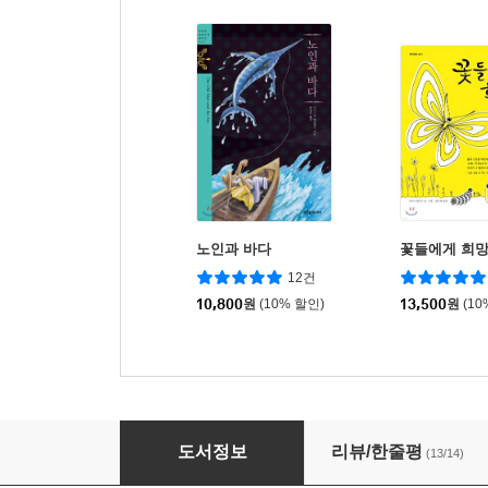
노인과 바다
꽃들에게 희
12건
10,800
원
(10% 할인)
13,500
원
(10
모비 딕
도서정보
리뷰/한줄평
(13/14)