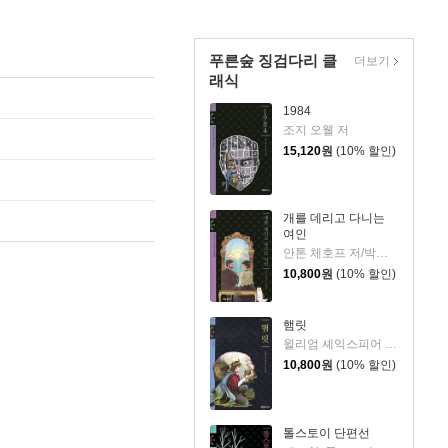
푸른숲 징검다리 클
더보기
래식
1984
조지 오웰 저
15,120
원
(10% 할인)
개를 데리고 다니는
여인
안톤 체호프 저/박형규 역
10,800
원
(10% 할인)
햄릿
윌리엄 셰익스피어 저/송무 역
10,800
원
(10% 할인)
톨스토이 단편선