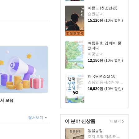
아몬드 (청소년판)
손원평 저
15,120
원
(10% 할인)
여름을 한 입 베어 물
었더니
이꽃님 저
12,150
원
(10% 할인)
한국단편소설 50
김동인 등저/성낙수,박찬영,김형주 공편
16,920
원
(10% 할인)
도서 모음
펼쳐보기
이 분야 신상품
더보기
동물농장
조지 오웰 저/리터링크 역