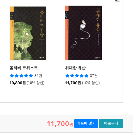
2
/4
올리버 트위스트
위대한 유산
32건
37건
10,800
원
(10% 할인)
11,700
원
(10% 할인)
11,700
카트에 넣기
바로구매
원