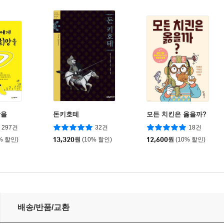
망을
돈키호테
모든 치킨은 옳을까?
297건
32건
18건
% 할인)
13,320
원
(10% 할인)
12,600
원
(10% 할인)
배송/반품/교환