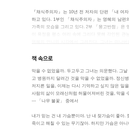
『채식주의자』는 10년 전 저자의 단편 「내 여
하고 있다. 1부인 「채식주의자」는 영혜의 남편의
가족의 모습을 그리고 있다. 2부 「몽고반점」은 
이 욕정을 평소 머리 속에 그리다 못해 각인된 
영혜의 언니의 시각에서 그려진다. 그녀는 떠나버린
점점 나무가 되려고 하는, 세상의 시선에서는 점점 
책 속으로
몽고반점을 덮으면서 가장 걸렸던 부분은 주인공
막을 수 없었을까. 두고두고 그녀는 의문했다. 그날
꿔서……그래서 고기를 먹지 않아요.” “무슨……
고 병원까지 달려간 것을 막을 수 없었을까. 정신
트라우마가 된 사건이 보다 분명하게 드러난다. 개에
저지른 일을, 이제는 다시 기억하고 싶지 않은 일을
한그릇을 다먹었어. 들깨냄새가 다 덮지 못한 누린내
사람의 삶이 모래산처럼 허물어져버린 것을, 막을 
두 눈을 기억해. 아무렇지도 않더군. 정말 아무렇지
--- 「나무 불꽃」 중에서
세 단편은 육식으로 상징되는 인간의 욕망을 버리
내가 믿는 건 내 가슴뿐이야. 난 내 젖가슴이 좋아.
하는 남편의 욕망과 몽고반점을 모티브로 한 관
죽이고 해칠 수 있는 무기잖아. 하지만 가슴은 아니야
계속해야 하는 언니. 이 대립성에서 식물로 대표되