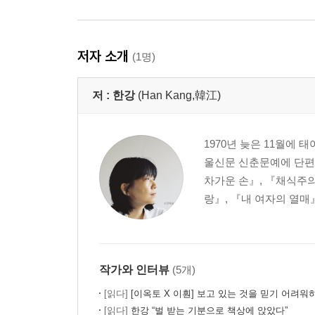
저자 소개
(1명)
저 :
한강
(Han Kang,韓江)
1970년 늦은 11월에
울신문 신춘문예에 단편
차가운 손』, 『채식주의
랑』, 『내 여자의 열매
작가와 인터뷰
(5개)
[읽다]
[이옥토 X 이훤] 보고 있는 것을 믿기 어려워
[읽다]
한강 “벌 받는 기분으로 책상에 앉았다”