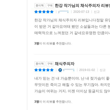
한강 작가님의 채식주의자 리
종이책
구매
y******1
2020-07-13
신고
|
|
|
한강 작가님의 채식주의자 리뷰입니다정말 유명
이 받은 거 같아요여태 봤던 소설들과는 다른
매력적으로 느껴졌던 거 같네요유명한 만큼이나
3명
이 이 리뷰를 추천합니다.
채식주의자
종이책
구매
s*******1
2019-01-02
신고
|
|
|
내가 믿는 건 내 가슴뿐이야. 난 내 젖가슴이 좋
무엇이든 죽이고 해칠 수 있는 무기잖아. 하지만
가슴이 여위는 거지. 이젠 더이상 둥글지도 않아.
3명
이 이 리뷰를 추천합니다.