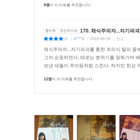
9명
이 이 리뷰를 추천합니다.
170. 채식주의자...자기파
종이책
주간우수작
k****d
2016-06-19
신고
|
|
|
채식주의자...자기파괴를 통한 죄의식 탈피 몸
그저 순응하면서, 때로는 분위기를 맞춰가며 배
보낸 세월이 주마등처럼 스친다. 하지만 한강 작
12명
이 이 리뷰를 추천합니다.