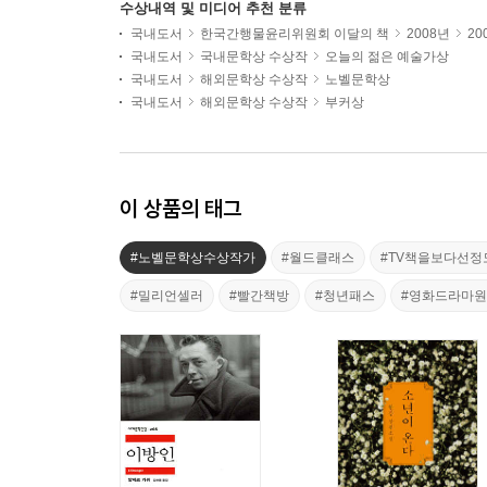
수상내역 및 미디어 추천 분류
국내도서
한국간행물윤리위원회 이달의 책
2008년
20
국내도서
국내문학상 수상작
오늘의 젊은 예술가상
국내도서
해외문학상 수상작
노벨문학상
국내도서
해외문학상 수상작
부커상
이 상품의 태그
#노벨문학상수상작가
#월드클래스
#TV책을보다선정
#밀리언셀러
#빨간책방
#청년패스
#영화드라마