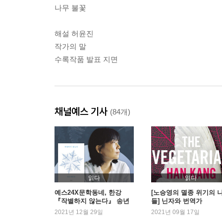
나무 불꽃
해설 허윤진
작가의 말
수록작품 발표 지면
채널예스 기사
(84개)
읽다
읽다
예스24X문학동네, 한강
[노승영의 멸종 위기의 
『작별하지 않는다』 송년
들] 닌자와 번역가
낭독회 성료
2021년 12월 29일
2021년 09월 17일