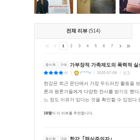
전체 리뷰
(514)
1
2
3
4
5
6
7
가부장적 가족제도의 폭력적 실
종이책
구매
i*****n
2020-07-09
신고
|
|
|
한강은 최근 문단에서 가장 두드러진 활동을 보
론과 평론가들에게 다양한 찬사를 받기도 했다.
느 정도 이유가 있다는 것을 확인할 수 있었다.
18명
이 이 리뷰를 추천합니다.
한강, ｢채식주의자｣
종이책
구매