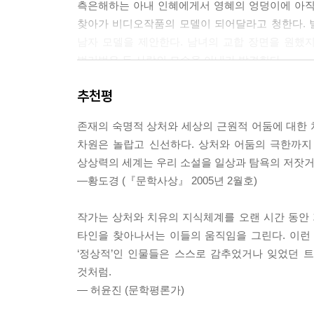
측은해하는 아내 인혜에게서 영혜의 엉덩이에 아직도 
찾아가 비디오작품의 모델이 되어달라고 청한다. 벌
남자 모델을 제안한다. 남녀의 교합 장면을 원했
벌거벗은 두 사람의 모습을 아내가 발견한다.
추천평
3부 「나무 불꽃」은, 처제와의 부정 이후에 종적
하는 인혜의 시선으로 진행된다. 영혜가 입원한
존재의 숙명적 상처와 세상의 근원적 어둠에 대한
나뭇가지처럼 말라가는 영혜를 만나고, 영혜는 자신
차원은 놀랍고 신선하다. 상처와 어둠의 극한까지
인혜는 영혜를 큰병원으로 데리고 가기로 결심한다
상상력의 세계는 우리 소설을 일상과 탐욕의 저잣
―황도경 (『문학사상』 2005년 2월호)
영혜를 둘러싼 세 인물, 영혜의 남편?형부?언니
칼로 긋는 장면이다. 아내의 육식 거부를 도무지 이
작가는 상처와 치유의 지식체계를 오랜 시간 동안
흘리는 처제를 들쳐업고 병원에 간 형부는 그동안
타인을 찾아나서는 이들의 움직임을 그린다. 이런
다른 이미지(바디페인팅)에 사로잡힌다. 어린시절부
‘정상적’인 인물들은 스스로 감추었거나 잊었던 
그 장면을 안타깝고 원망스럽게만 기억한다.
것처럼.
― 허윤진 (문학평론가)
동일한 장면을 다른 기억으로 간직하고 있는 것은 ‘