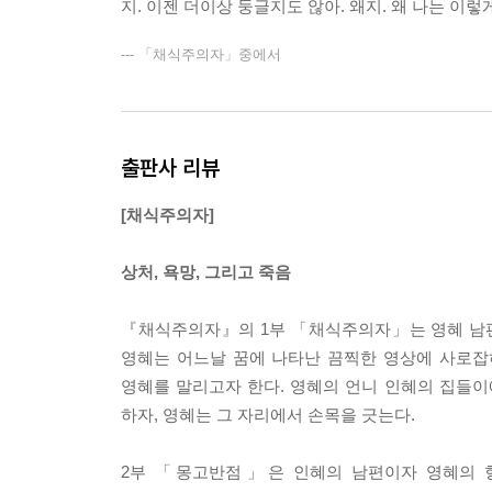
지. 이젠 더이상 둥글지도 않아. 왜지. 왜 나는 이
현대인들의 동물적인 욕망이 함께 쏟아진다.「몽
육체가 되고, 그 식물성에서 마음의 평안을 얻는다
--- 「채식주의자」중에서
주인공 영혜의 잃어버린 순수에 대한 갈망은 남을
젖가슴으로는 아무것도 죽일 수 없으니까. 손도, 발
아니야. 이 둥근 가슴이 있는 한 난 괜찮아. (-
출판사 리뷰
몰랐거든. 나무들이 똑바로 서 있다고만 생각했는데…
(-「나무 불꽃」중에서)
[채식주의자]
삶에 치이는 순간순간, 일상의 끈을 놓아버리고 
상처, 욕망, 그리고 죽음
세속적인 욕망으로 삶에 집착하고 조용한 열정을 
범인으로 그 중간을 헤맨다. 작가 한강의 연작
『채식주의자』의 1부 「채식주의자」는 영혜 남편인
확장하고 다양한 욕망을 보여주면서 또 다른 완결 작
영혜는 어느날 꿈에 나타난 끔찍한 영상에 사로잡혀
영혜를 말리고자 한다. 영혜의 언니 인혜의 집들이
하자, 영혜는 그 자리에서 손목을 긋는다.
2부 「몽고반점」은 인혜의 남편이자 영혜의 형