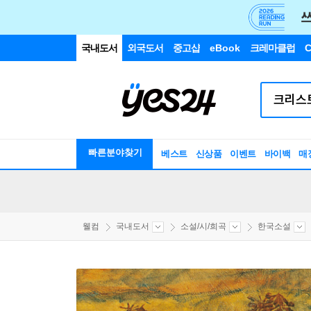
국내도서
외국도서
중고샵
eBook
크레마클럽
C
빠른분야찾기
베스트
신상품
이벤트
바이백
매
웰컴
국내도서
소설/시/희곡
한국소설