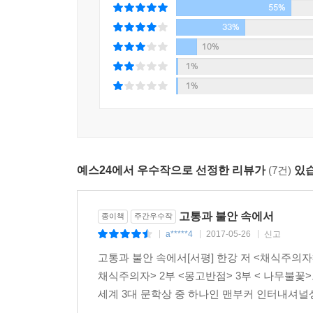
55%
땅속으로 파고들었어. 끝없이, 끝없이…… 사타구니
33%
[…]
10%
나, 몸에 물을 맞아야 하는데. 언니, 나 이런 음식 
1%
1%
단순한 육식 거부에서 식음을 전폐하는 지경에 이르
전이된 모습으로 그려진다. 더 나아가 “내가 믿는 건
이빨과 세치 혀도, 시선마저도, 무엇이든 죽이고 
순결한 존재가 되는 듯하다.
반면 영혜 주위의 인물들은 육식을(영혜 남편), 
예스24에서 우수작으로 선정한 리뷰가
(7건)
있습
욕망은 결국 누군가에게 또다른 상처를 주고 끔
무엇이든간에 욕망할 수밖에 없는 동물적인 육체로
영혜로 표상되는 식물적인 상상력의 경지는 
고통과 불안 속에서
종이책
주간우수작
감각으로서든 우리 소설의 차원을 확장시키는 시도
a*****4
2017-05-26
신고
|
|
|
고통과 불안 속에서[서평] 한강 저 <채식주의자> (
채식주의자> 2부 <몽고반점> 3부 < 나무불꽃>
세계 3대 문학상 중 하나인 맨부커 인터내셔널상