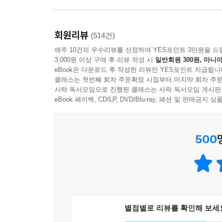
죽이는 아버지에게는 개의 살육이 그저 부정(父情
어린시절의 끔찍한 기억에서 비롯된 것이다.
회원리뷰
(514건)
육체적인 욕망과 예술혼의 승화를 절묘하게 결
매주 10건의 우수리뷰를 선정하여 YES포인트 3만원을 드
『채식주의자』 전체 줄거리에 연결되면서 이 소설
3,000원 이상 구매 후 리뷰 작성 시
일반회원 300원, 마니아
영혜라는 주인공의 상처와 기억의 문제로 수렴된다
eBook은 다운로드 후 작성한 리뷰만 YES포인트 지급됩니
클래스는 첫번째 회차 주문확정 시점부터 마지막 회차 주문
사락 독서모임으로 진행된 클래스는 사락 독서모임 게시판
숨막힐 듯한 식물적 상상력의 궁극
eBook 페이백, CD/LP, DVD/Blu-ray, 패션 및 판매금
「작가의 말」에서도 밝히고 있듯이, 『채식주의자』의
창비 2000 수록)에서 선보였던 식물적 상상력을
변해가던 「내 여자의 열매」의 주인공은, 어린시절 
500
난 몰랐거든. 나무들이 똑바로 서 있다고만 생각했는
않아?
영혜는 벌떡 일어서서 창을 가리켰다.
모두, 모두 다 물구나무서 있어.
[…]
별점별로 리뷰를 확인해 보세
어떻게 내가 알게 됐는지 알아? 꿈에 말이야. 