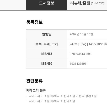
채식주의자
도서정보
리뷰/한줄평
(514/1,713)
품목정보
발행일
2007년 10월 30일
쪽수, 무게, 크기
247쪽 | 324g | 145*210*20
ISBN13
9788936433598
ISBN10
8936433598
관련분류
카테고리 분류
국내도서
소설/시/희곡
한국소설
한국 장편소설
국내도서
소설/시/희곡
한국소설