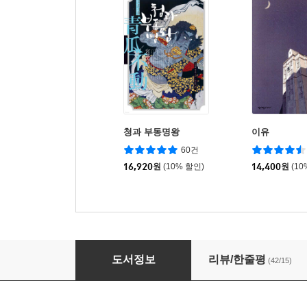
청과 부동명왕
이유
60건
16,920
원
(10% 할인)
14,400
원
(10
외딴집 (상)
도서정보
리뷰/한줄평
(42/15)