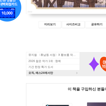
미리보기
사이즈비교
공유하기
뮤지컬 〈휴남동 서점〉X 황보름 작가 북토크
2026 젊은 작가 1위 : 청예
기간 한정 특가 도서
오직, 예스24에서만
이 책을 구입하신 분