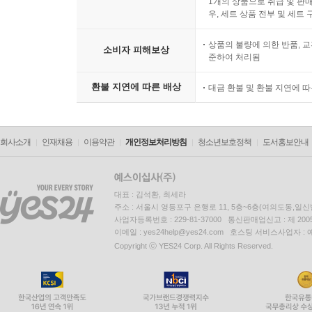
1개의 상품으로 취급 및 판매
우, 세트 상품 전부 및 세트
상품의 불량에 의한 반품, 교
소비자 피해보상
준하여 처리됨
환불 지연에 따른 배상
대금 환불 및 환불 지연에 
회사소개
인재채용
이용약관
개인정보처리방침
청소년보호정책
도서홍보안내
대표 : 김석환, 최세라
주소 : 서울시 영등포구 은행로 11, 5층~6층(여의도동,일신
사업자등록번호 : 229-81-37000 통신판매업신고 : 제 200
이메일 : yes24help@yes24.com 호스팅 서비스사업자 :
Copyright ⓒ YES24 Corp. All Rights Reserved.