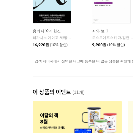
용의자 X의 헌신
죄와 벌 1
히가시노 게이고 저/양억관 역
재인
도스토예프스키 저/김연경 역
|
16,920
원
(10% 할인)
9,900
원
(10% 할인)
검색 페이지에서 선택된 태그에 등록된 더 많은 상품을 확인해 
이 상품의 이벤트
(11개)