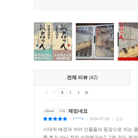
음모와 마을 사람들의 불안이 교차하는 소설 속에
그대로 인정하고 받아들이지 못하는 ‘내부인’의 편협
‘가가 님’의 실존 모델 - ‘요괴’로 불린 남자 도리이 
저자가 직접 후기에서도 밝히고 있듯이 마루미 번
도리이 요조(鳥居耀?)이다. 도리이 요조는 양학
실시했던 덴포 개혁(天保改革)의 주요 인물이었다
단속은 매우 엄격했으며 사상과 문화에 대한 통제
별명이 붙을 정도로 공포와 증오의 대상이 되었다.
성공한 도리이는 이후 미즈노가 복귀하면서 직무태만
전체 리뷰
(42)
마루가메 번에 유배된다.
마루가메에서 도리이는 유배지에서의 무료함도 달랠
1
2
자신의 건강유지 뿐만 아니라 영민들도 치료하기 
청하기 위해 방문했고, 그들로부터 존경 받게 되었
재밌네요
eBook
구매
시절과는 반대로 마루가메 번의 사람들로부터는 존
t*****8
2024-07-20
신고
|
|
|
미야베 미유키는 일본에서는 시대소설, 드라마, 
시대적 배경과 여러 인물들의 등장으로 저는 
머물지 않는다. 가가 님은 아내와 자식을 살해한 
름 호가 아닌 점점 성장해가는? 그런 것도 전
『외딴집』의 등장인물 중 가장 매력적인 캐릭터가 