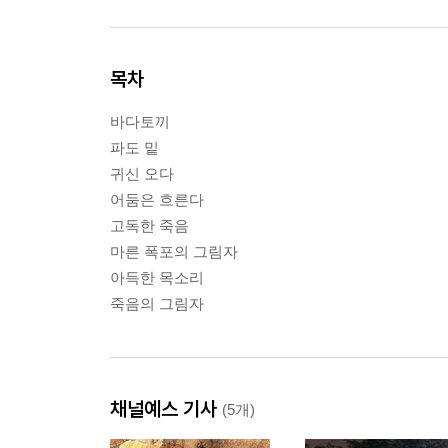
목차
바다토끼
파도 밑
귀신 오다
어둠은 흐른다
고독한 죽음
마른 폭포의 그림자
아득한 목소리
죽음의 그림자
채널예스 기사
(5개)