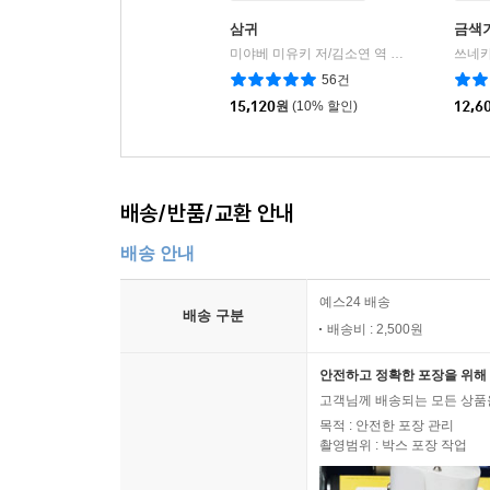
삼귀
금색
미야베 미유키 저/김소연 역
북스피어
|
56건
15,120
원
(10% 할인)
12,6
배송/반품/교환 안내
배송 안내
예스24 배송
배송 구분
배송비 : 2,500원
안전하고 정확한 포장을 위해 
고객님께 배송되는 모든 상품을
목적 : 안전한 포장 관리
촬영범위 : 박스 포장 작업