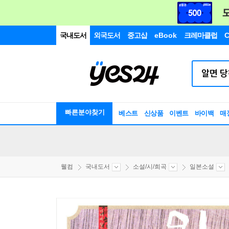
국내도서
외국도서
중고샵
eBook
크레마클럽
C
빠른분야찾기
베스트
신상품
이벤트
바이백
매
웰컴
국내도서
소설/시/희곡
일본소설