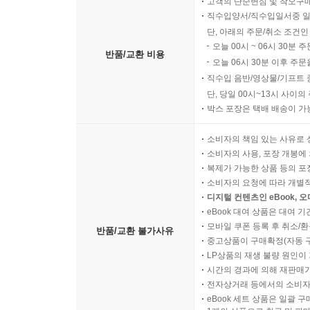
고객의 단순변심 및 착오구
직수입양서/직수입일서중 일
단, 아래의 주문/취소 조건인
오늘 00시 ~ 06시 30분 
반품/교환 비용
오늘 06시 30분 이후 주문
직수입 음반/영상물/기프트 
단, 당일 00시~13시 사이
박스 포장은 택배 배송이 가
소비자의 책임 있는 사유로 
소비자의 사용, 포장 개봉에 
복제가 가능한 상품 등의 포장을 
소비자의 요청에 따라 개별
디지털 컨텐츠인 eBook, 
eBook 대여 상품은 대여 기
모바일 쿠폰 등록 후 취소/환
반품/교환 불가사유
중고상품이 구매확정(자동 
LP상품의 재생 불량 원인이 기
시간의 경과에 의해 재판매가
전자상거래 등에서의 소비자
eBook 세트 상품은 일괄 