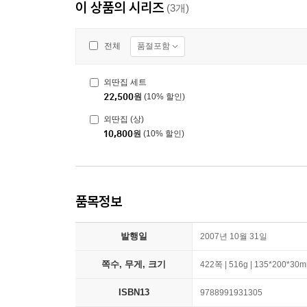
이 상품의 시리즈
(3개)
품절포함
전체
외딴집 세트
22,500
원
(10% 할인)
외딴집 (상)
10,800
원
(10% 할인)
품목정보
발행일
2007년 10월 31일
쪽수, 무게, 크기
422쪽 | 516g | 135*200*30
ISBN13
9788991931305