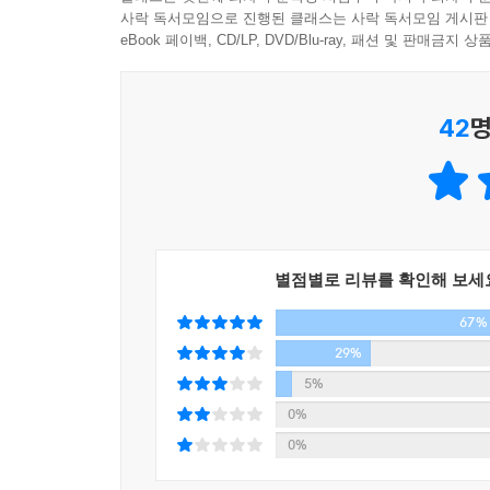
중심이 되어 진행이 더딘 느낌을 준다. 미야베 
사락 독서모임으로 진행된 클래스는 사락 독서모임 게시판
필요했기 때문이다. 하지만 낯설고 조심스러운 ‘
eBook 페이백, CD/LP, DVD/Blu-ray, 패션 및 판매금
『외딴집』의 주인공들인 ‘가가 님’과 ‘호’는 
때문이다.
42
명
호는 축복받지 못하고 태어나 ‘바보의' 호라는 이
결국 정착하지 못하고 이곳저곳을 전전하다가 부정함의
가가 님은 막부가 유폐를 명한 죄인으로 쇼군의 
여겨지면서 두려움의 대상이 된다. 가가 님이라는 
되고, 이러한 상황을 이용해 자신의 이익을 취하
사람들의 막연한 불안과 증오는 점점 커져만 간다.
별점별로 리뷰를 확인해 보세
이 작품에서 ‘외부인’이라는 의미는 단순히 마루미
67%
우사는 어부 마을을 떠나 해자 바깥 마을에 들어와 
어부 마을을 떠난 사람이라는 따가운 시선을 받고, 
29%
주제에 히키테는 어림없다’는 비아냥에 시달린다. 
5%
히키테 일을 할 수 없게 된다.
0%
『외딴집』에 등장하는 ‘외부인’들은 서로의 고독을
0%
호가 매일 정해진 시간에 가가 님을 찾아뵈어 안부를