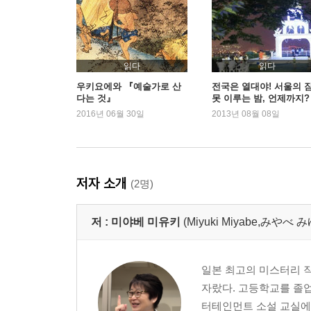
읽다
읽다
우키요에와 『예술가로 산
전국은 열대야! 서울의 
다는 것』
못 이루는 밤, 언제까지?
2016년 06월 30일
2013년 08월 08일
저자 소개
(2명)
저 :
미야베 미유키
(Miyuki Miyabe,みや
일본 최고의 미스터리 작가
자랐다. 고등학교를 졸업
터테인먼트 소설 교실에서