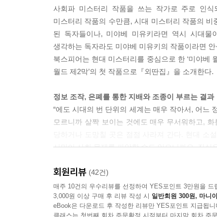
사회파 미스터리 작품을 쓰는 작가로 주로 인식
미스터리 작품의 수만큼, 시대 미스터리 작품의 비중
된 독자들이나, 미야베 미유키라면 역시 시대물이
생각하는 독자라도 미야베 미유키의 작품이라면 안심
북스피어는 현대 미스터리를 중심으로 한 ‘미야베 월
월드 제2막’의 첫 작품으로『외딴집』을 소개한다.
정보 조작, 은폐를 통한 지배와 조종이 부르는 결과
“에도 시대의 번 단위의 세계는 매우 작아서, 어느
모르니까 살짝 보이는 것에도 매우 무서워하고, 화
당하거나 도망칠 곳은 점점 사라져 간다. 현대 소
시민이 사회 문제를 파악할 수도 있으니까요. 진실은
느낄 수밖에 없었겠지요.“ (「마이니치 신문」2005년
회원리뷰
(42건)
‘외부인’의 시선으로 그린 ‘외부인’의 깊은 고독과 
매주 10건의 우수리뷰를 선정하여 YES포인트 3만원을 드
3,000원 이상 구매 후 리뷰 작성 시
일반회원 300원, 마니아
미야베 미유키의 시대소설은 저자 자신의 고향이
eBook은 다운로드 후 작성한 리뷰만 YES포인트 지급됩니
시코쿠의 작은 마을, 마루미 번에서 일어나는 이
클래스는 첫번째 회차 주문확정 시점부터 마지막 회차 주문