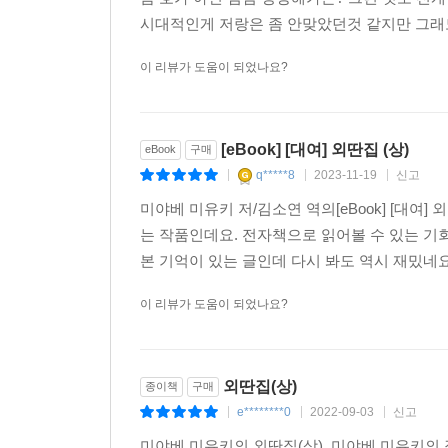
시대적인게 저랑은 좀 안맞았던것 같지만 그래도
이 리뷰가 도움이 되었나요?
[eBook] [대여] 외딴집 (상)
eBook
구매
q*****8
2023-11-19
신고
|
|
|
미야베 미유키 저/김소연 역의[eBook] [대여
는 작품인데요. 전자책으로 읽어볼 수 있는 기
본 기억이 있는 글인데 다시 봐도 역시 재밌네요.
이 리뷰가 도움이 되었나요?
외딴집(상)
종이책
구매
e********0
2022-09-03
신고
|
|
|
미야베 미유키의 외딴집(상). 미야베 미유키의 