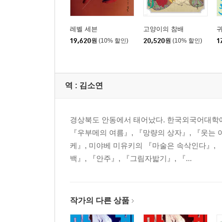
레벨 세븐
고양이의 참배
19,620
원
(10% 할인)
20,520
원
(10% 할인)
1
역 :
김소연
경상북도 안동에서 태어났다. 한국외국어대학에
『우부메의 여름』, 『망량의 상자』, 『웃는
케』, 미야베 미유키의 『마술은 속삭인다』, 
백』, 『안주』, 『그림자밟기』, 『...
작가의 다른 상품