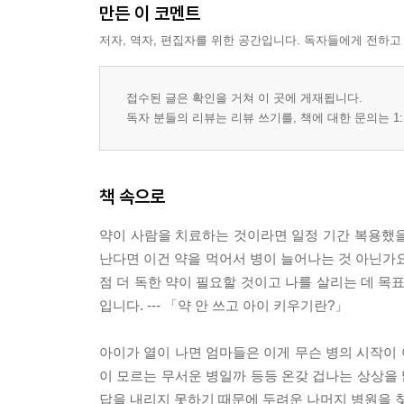
소화 상태를 알 수 있는 월령별 대변 판독 기준
만든 이 코멘트
건강보조식품 먹이기, 기준이 있어야 합니다
저자, 역자, 편집자를 위한 공간입니다. 독자들에게 전하고
자연육아로 면역력을 기르는 것이 답입니다
치료보다는 예방에 관심을 가져야겠죠?
미생물과 일촌 맺기, 꼭 필요합니다
접수된 글은 확인을 거쳐 이 곳에 게재됩니다.
건강한 자연육아를 위한 대원칙
독자 분들의 리뷰는 리뷰 쓰기를, 책에 대한 문의는 1:
의사 노릇 30년, 엄마 노릇 27년의 결론
에필로그/ 여러분을 안아키로 초대합니다!
책 속으로
약이 사람을 치료하는 것이라면 일정 기간 복용했을
난다면 이건 약을 먹어서 병이 늘어나는 것 아닌가요
점 더 독한 약이 필요할 것이고 나를 살리는 데 목
입니다. --- 「약 안 쓰고 아이 키우기란?」
아이가 열이 나면 엄마들은 이게 무슨 병의 시작이
이 모르는 무서운 병일까 등등 온갖 겁나는 상상을 
답을 내리지 못하기 때문에 두려운 나머지 병원을 찾