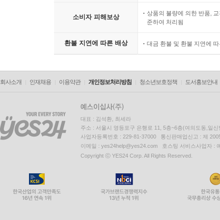
상품의 불량에 의한 반품, 교
소비자 피해보상
준하여 처리됨
환불 지연에 따른 배상
대금 환불 및 환불 지연에 
회사소개
인재채용
이용약관
개인정보처리방침
청소년보호정책
도서홍보안내
대표 : 김석환, 최세라
주소 : 서울시 영등포구 은행로 11, 5층~6층(여의도동,일신
사업자등록번호 : 229-81-37000 통신판매업신고 : 제 200
이메일 : yes24help@yes24.com 호스팅 서비스사업자 :
Copyright ⓒ YES24 Corp. All Rights Reserved.