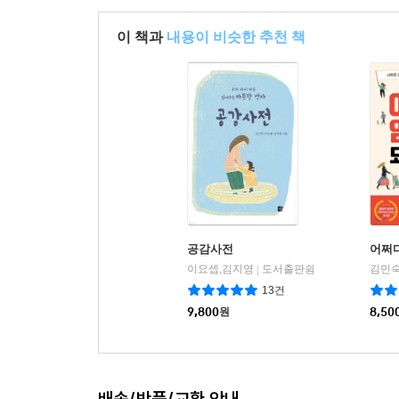
이 책과
내용이 비슷한 추천 책
공감사전
어쩌
이요셉,김지영
도서출판쉼
김민숙
|
13건
9,800
원
8,50
배송/반품/교환 안내