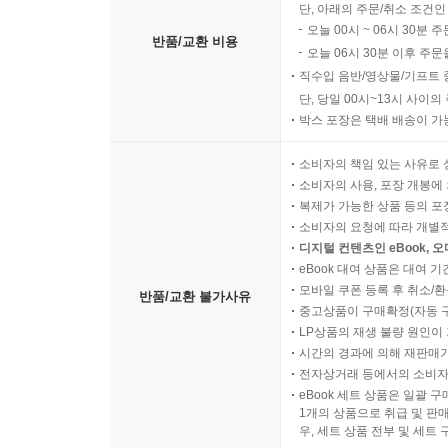
단, 아래의 주문/취소 조건인
오늘 00시 ~ 06시 30분 
반품/교환 비용
오늘 06시 30분 이후 주문
직수입 음반/영상물/기프트 
단, 당일 00시~13시 사이
박스 포장은 택배 배송이 가
소비자의 책임 있는 사유로 
소비자의 사용, 포장 개봉에 
복제가 가능한 상품 등의 포장을 
소비자의 요청에 따라 개별
디지털 컨텐츠인 eBook, 
eBook 대여 상품은 대여 기
모바일 쿠폰 등록 후 취소/환
반품/교환 불가사유
중고상품이 구매확정(자동 
LP상품의 재생 불량 원인이 기
시간의 경과에 의해 재판매가
전자상거래 등에서의 소비자
eBook 세트 상품은 일괄 
1개의 상품으로 취급 및 판매
우, 세트 상품 전부 및 세트