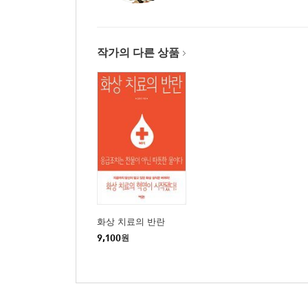
열은 저절로 내릴 때까지 기다리는 것입니다
비염과 중이염의 간단 대처법
편도선염의 가정요법
작가의 다른 상품
천식은 약으로는 치료할 수 없다
구토의 종류별 대처법
난감한 복통, 어떻게 대처할까?
장염과 설사의 간단 해결법
아토피는 토해내야 낫는다
알레르기의 해소와 적응법
‘경끼’, 놀라지 마시고 이렇게 하세요.
신기하게 빨리 낫는 화상 응급조치법
제4장 병을 잘 이겨내는 튼튼한 아이로 키우려면
화상 치료의 반란
백신 설명서를 읽어보셨나요?
9,100
원
똑똑한 소화기 만들기는 이유기에 결정됩니다
각 단계별 이유식 노하우
이유식 재료별, 조리별 특징과 의미