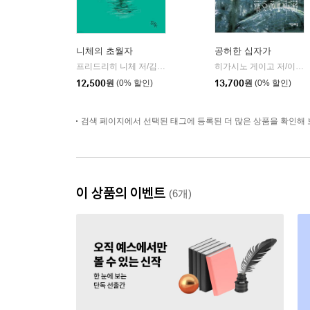
니체의 초월자
공허한 십자가
프리드리히 니체 저/김철 편역
히읏
히가시노 게이고 저/이선희 역
|
12,500
원
(0% 할인)
13,700
원
(0% 할인)
검색 페이지에서 선택된 태그에 등록된 더 많은 상품을 확인해 
이 상품의 이벤트
(6개)