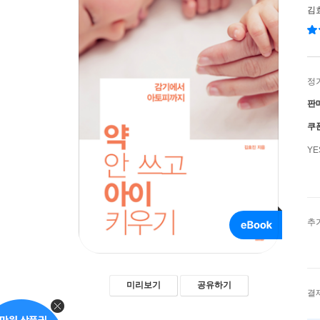
김
정
판
쿠
Y
추
미리보기
공유하기
결