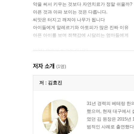
약을 써서 키우는 것보다 자연치료가 정말 쉬울까?
아픈 것과 아파 보이는 것은 다릅니다.
씨앗은 터지고 깨져야 나무가 됩니다
아이들에게 알레르기와 아토피가 많은 진짜 이유
아픈 아이를 보며 죄책감에 시달리는 엄마들에게
제2장 부모가 최고의 의사다
아이가 열이 나면 무섭고 두려운가요?
저자 소개
의료의 덫, 검사 결과와 수치
(1명)
오늘도 아이는 항생제를 달고 사나요?
아이 대신 아파주시면 안 될까요?
저 :
김효진
부모가 최고의 의사다
감기란 무엇인가?
31년 경력의 베테랑 한
비염에서 천식까지의 새로운 이해
했으며, 현재 대구에서 
아토피를 비롯한 피부 질환의 새로운 이해
였던 김 원장은 2015년
범적인 사례로 출연했다.
제3장 아프면서 자라는 아이들