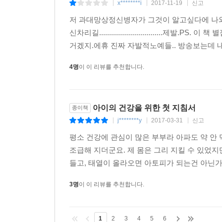
x********i
2017-11-19
신고
|
|
|
저 과대망상정신병자가 그것이 알고싶다에 나와
신차리길.............................
거겠지.에휴 진짜 자발적노예들.. 방송보는데 내
4명
이 이 리뷰를 추천합니다.
아이의 건강을 위한 첫 지침서
종이책
j********y
2017-03-31
신고
|
|
|
평소 건강에 관심이 많은 부부라 아파도 약 안
조급해 지더군요. 제 몸은 그리 지킬 수 있었지
들고, 태열이 올라오면 아토피가 되는건 아닌가
3명
이 이 리뷰를 추천합니다.
1
2
3
4
5
6