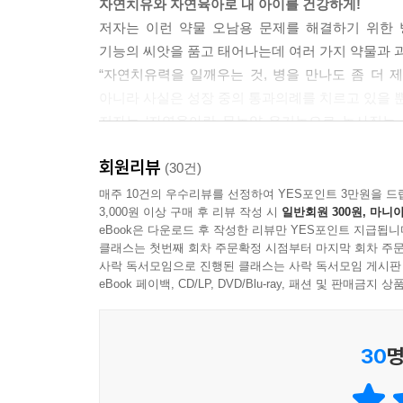
자연치유와 자연육아로 내 아이를 건강하게!
저자는 이런 약물 오남용 문제를 해결하기 위한
기능의 씨앗을 품고 태어나는데 여러 가지 약물과 
“자연치유력을 일깨우는 것, 병을 만나도 좀 더 
아니라 사실은 성장 중의 통과의례를 치르고 있을 뿐
저자는 ‘자연육아란 무농약 유기농으로 농사짓는 
것이라고 밝힌다. 이 책은 해열에서부터 비염, 복통
회원리뷰
알려주고 있다. 더욱이 여러 자연육아법을 주
(30건)
방법들이다.
매주 10건의 우수리뷰를 선정하여 YES포인트 3만원을 드
3,000원 이상 구매 후 리뷰 작성 시
일반회원 300원, 마니아
eBook은 다운로드 후 작성한 리뷰만 YES포인트 지급됩니
클래스는 첫번째 회차 주문확정 시점부터 마지막 회차 주문
사락 독서모임으로 진행된 클래스는 사락 독서모임 게시판
eBook 페이백, CD/LP, DVD/Blu-ray, 패션 및 판매금
30
명