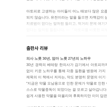
아토피로 고생하는 아이들이 어느 때보다 많은 요즘
되지 않습니다. 유전이라는 말을 들으면 자책감이 심
치료법이 없다는 말처럼 들리고, 먹거리 문제 얘
없다는 말처럼 들립니다. --- 「아토피를 비롯한 
이 모든 불리한 독소를 포함하고 있는데도 여러분은
출판사 리뷰
라는 이름으로 각종 독소가 함유된 백신을 말입니다
르말린까지. 게다가 중금속인 알루미늄 등 비전문가
의사 노릇 30년, 엄마 노릇 27년의 노하우
있습니까? --- 「백신 설명서를 읽어보셨나요?」
30년 경력의 베테랑 한의사가 감기에서 아토피까지
없이 키운 노하우를 통해 각종 질환을 병원에 가지 
제가 제 아이들을 약 안 쓰고 건강하게 키울 수 있
제목의 이 책에서 저자는, 약도 분명히 문명의 이기
위해서는, 치료와 예방을 위해서는 집집마다 다시 장
“지금은 약물 오남용으로 인한 문제가 약물로 인한
을 약물의존증 환자 또는 약물중독자로 만들지 않고 마
스스로 약물중독이 되었다는 걸 모르고 살아갑니다.
론」
쉽게 사용한 약물을 떠올리며 후회하지만 이미 답은 
--- 본문 중에서