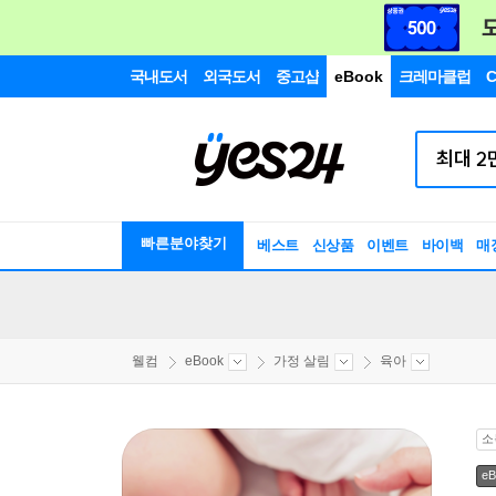
국내도서
외국도서
중고샵
eBook
크레마클럽
C
빠른분야찾기
베스트
신상품
이벤트
바이백
매
웰컴
eBook
가정 살림
육아
소
eB