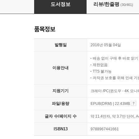
약 안 쓰고 아이 키우기
도서정보
리뷰/한줄평
(30/461)
품목정보
발행일
2016년 05월 04일
배송 없이 구매 후 바로 읽
제한없음
이용안내
TTS 불가능
저작권 보호를 위해 인쇄 기
지원기기
크레마 /PC(윈도우 - 4K 모
파일/용량
EPUB(DRM) | 22.43MB
글자 수/페이지 수
약 11.4만자, 약 3.7만 단어, 
ISBN13
9788967441661